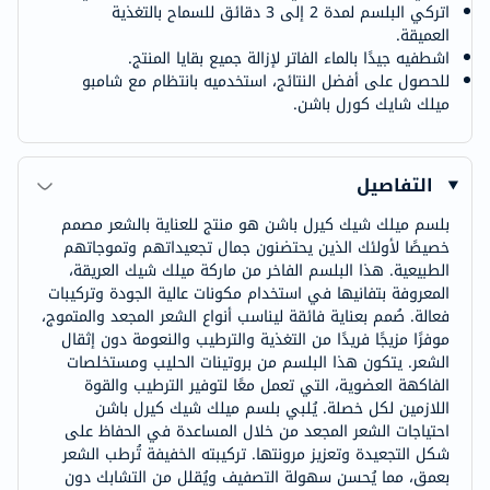
اتركي البلسم لمدة 2 إلى 3 دقائق للسماح بالتغذية
العميقة.
اشطفيه جيدًا بالماء الفاتر لإزالة جميع بقايا المنتج.
للحصول على أفضل النتائج، استخدميه بانتظام مع شامبو
ميلك شايك كورل باشن.
التفاصيل
بلسم ميلك شيك كيرل باشن هو منتج للعناية بالشعر مصمم
خصيصًا لأولئك الذين يحتضنون جمال تجعيداتهم وتموجاتهم
الطبيعية. هذا البلسم الفاخر من ماركة ميلك شيك العريقة،
المعروفة بتفانيها في استخدام مكونات عالية الجودة وتركيبات
فعالة. صُمم بعناية فائقة ليناسب أنواع الشعر المجعد والمتموج،
موفرًا مزيجًا فريدًا من التغذية والترطيب والنعومة دون إثقال
الشعر. يتكون هذا البلسم من بروتينات الحليب ومستخلصات
الفاكهة العضوية، التي تعمل معًا لتوفير الترطيب والقوة
اللازمين لكل خصلة. يُلبي بلسم ميلك شيك كيرل باشن
احتياجات الشعر المجعد من خلال المساعدة في الحفاظ على
شكل التجعيدة وتعزيز مرونتها. تركيبته الخفيفة تُرطب الشعر
بعمق، مما يُحسن سهولة التصفيف ويُقلل من التشابك دون