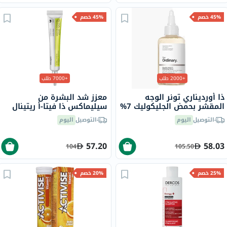
45% خصم
45% خصم
+2000 طلب
+7000 طلب
ذا أورديناري تونر الوجه
معزز شد البشرة من
المقشر بحمض الجليكوليك 7%
سيليماكس ذا فيتا-أ ريتينال
لتوحيد لون البشرة 240 مل
شوت، 15 مل
التوصيل
اليوم
التوصيل
اليوم
57.20
58.03
104
105.50
25% خصم
20% خصم