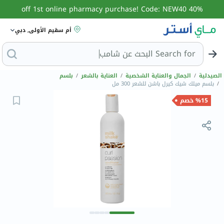
40% off 1st online pharmacy purchase! Code: NEW40
أم سقيم الأولى, دبي
Search for
البحث عن شامبو
الصيدلية
/
الجمال والعناية الشخصية
/
العناية بالشعر
/
بلسم
/
بلسم ميلك شيك كيرل باشن للشعر 300 مل
%15 خصم