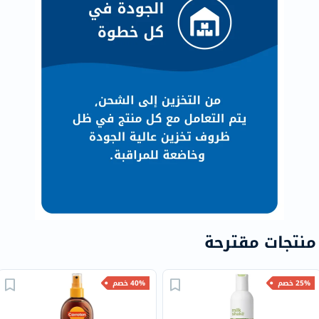
منتجات مقترحة
25% خصم
40% خصم