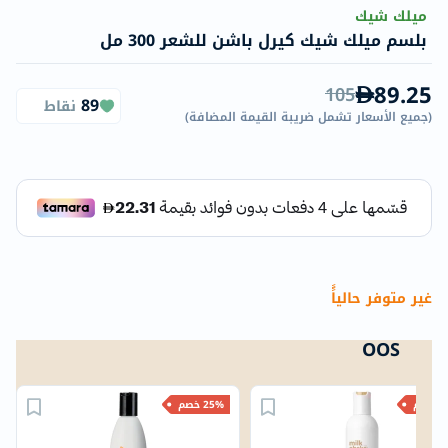
ميلك شيك
بلسم ميلك شيك كيرل باشن للشعر 300 مل
89.25
105
89
نقاط
(
جميع الأسعار تشمل ضريبة القيمة المضافة
)
غير متوفر حالياًً
OOS
خصم
25% خصم