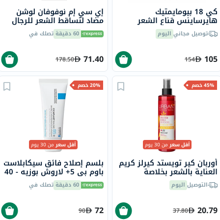
كي 18 بيومايمتيك
إي سي إم نوفوفان لوشن
هايرساينس قناع الشعر
مضاد لتساقط الشعر للرجال
لإصلاح الشعر الجزيئي بدون
والنساء 100 مل
توصيل مجاني
اليوم
60 دقيقة
تصلك في
شطف 15 مل
71.40
105
178.50
154
45% خصم
20% خصم
أقل سعر
من 30 يوم
أقل سعر
من 30 يوم
أوربان كير تويستد كيرلز كريم
بلسم إصلاح فائق سيكابلاست
العناية بالشعر بخلاصة
باوم بي 5+ لاروش بوزيه - 40
الكركديه وزبدة الشيا، واقي
مل
التوصيل
اليوم
60 دقيقة
تصلك في
من الأشعة فوق البنفسجية،
للشعر المجعد، 200 مل
72
20.79
90
37.80