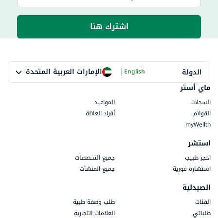
اشترك هنا
|
الإمارات العربية المتحدة
الدولة
English
ماي أستر
السجلات
المواعيد
القوائم
أفراد العائلة
myWellth
استشر
احجز طبيب
جميع التخصصات
استشارة فورية
جميع المنشآت
الصيدلية
الفئات
طلب وصفة طبية
طلباتي
العلامات التجارية