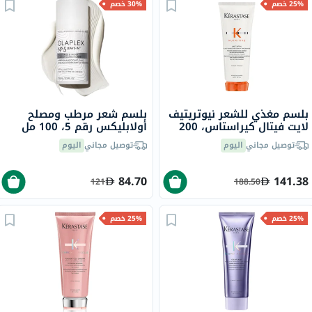
25% خصم
30% خصم
بلسم مغذي للشعر نيوتريتيف
بلسم شعر مرطب ومصلح
لايت فيتال كيراستاس، 200
أولابليكس رقم 5، 100 مل
مل
توصيل مجاني
اليوم
توصيل مجاني
اليوم
84.70
141.38
121
188.50
25% خصم
25% خصم