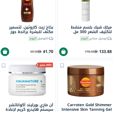
ميلك شيك بلسم منشط
بخاخ زيت كاروتين، لتسمير
لتكثيف الشعر 300 مل
مكثف للبشرة برائحة جوز
الهند، 200 مل
توصيل مجاني
اليوم
التوصيل
اليوم
41.70
133.88
69.50
178.50
40% خصم
Carroten Gold Shimmer
آن ماري بورليند أكواناتشر
Intensive Skin Tanning Gel
سيستم هايدرو كريم لإعادة