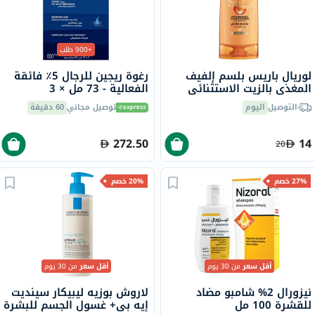
+900 طلب
لوريال باريس بلسم إلفيف
رغوة ريجين للرجال 5٪ فائقة
المغذي بالزيت الاستثنائي
الفعالية - 73 مل × 3
200 مل
التوصيل
اليوم
توصيل مجاني
60 دقيقة
272.50
14
20
27% خصم
20% خصم
أقل سعر
من 30 يوم
أقل سعر
من 30 يوم
نيزورال 2% شامبو مضاد
لاروش بوزيه ليبيكار سينديت
للقشرة 100 مل
إيه بي+ غسول الجسم للبشرة