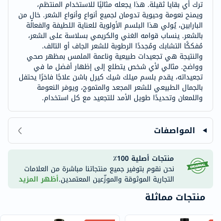
ترك أي بقايا ثقيلة. هذا يجعله مثاليًا للاستخدام المنتظم،
ويمنح نعومة وحيوية تدومان لجميع أنواع وأنواع الشعر. خالٍ من
البارابين، يُولي هذا البلسم الأولوية للعناية اللطيفة والفعالة
بالشعر. ينساب قوامه الغني والكريمي بسلاسة على الشعر،
مُفككًا التشابك ومُجددًا الرطوبة للشعر الجاف أو التالف.
والنتيجة هي تجعيدات طبيعية وناعمة الملمس بمظهر صحي
وواضح. مثالي لأي شخص يتطلع إلى إظهار أفضل ما في
تجعيداته، يقدم بلسم ميلك شيك كيرل باشن علاجًا فاخرًا يحتفل
بالجمال الطبيعي للشعر المجعد والمتموج، ويوفر النعومة
واللمعان وتحديدًا طويل الأمد للتجعيد مع كل استخدام.
المواصفات
منتجات أصلية 100٪
نحن نقوم بتوفير جميع منتجاتنا مباشرة من العلامات
التجارية الموثوقة والموزّعين المعتمدين.
أظهر المزيد
منتجات مماثلة