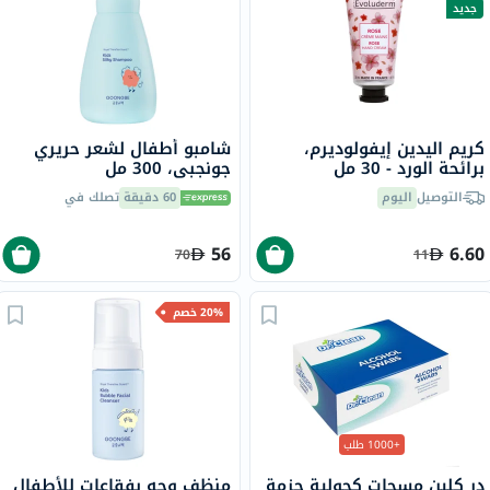
جديد
كريم اليدين إيفولوديرم،
شامبو أطفال لشعر حريري
برائحة الورد - 30 مل
جونجبي، 300 مل
التوصيل
اليوم
60 دقيقة
تصلك في
56
6.60
70
11
20% خصم
+1000 طلب
در كلين مسحات كحولية حزمة
منظف وجه بفقاعات للأطفال