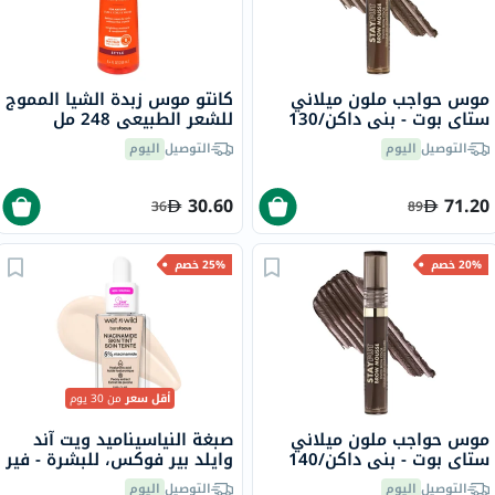
موس حواجب ملون ميلاني
كانتو موس زبدة الشيا المموج
ستاي بوت - بني داكن/130
للشعر الطبيعي 248 مل
التوصيل
اليوم
التوصيل
اليوم
30.60
71.20
36
89
20% خصم
25% خصم
أقل سعر
من 30 يوم
موس حواجب ملون ميلاني
صبغة النياسيناميد ويت آند
ستاي بوت - بني داكن/140
وايلد بير فوكس، للبشرة - فير
التوصيل
اليوم
التوصيل
اليوم