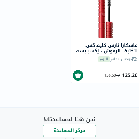
ماسكارا نارس كليماكس،
لتكثيف الرموش - إكسبليست
بلاك/7008
توصيل مجاني
اليوم
125.20
156.50
نحن هنا لمساعدتك!
مركز المساعدة