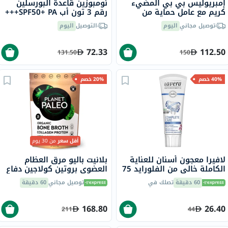
إمبريوليس بي بي المضيء
نومبوزين قاعدة البورسلين
كريم مع عامل حماية من
رقم 3 تون أب SPF50+ PA+++
الشمس 20، 30 مل
واقي شمسي ملون - بيج 50
توصيل مجاني
اليوم
التوصيل
اليوم
مل
72.33
112.50
131.50
150
40% خصم
20% خصم
أقل سعر
من 30 يوم
لافيرا معجون أسنان للعناية
بلانيت باليو مرق العظام
الكاملة خالي من الفلورايد 75
العضوي بروتين كولاجين دفاع
مل
عشبي مع الزعتر والأوريغانو
60 دقيقة
تصلك في
توصيل مجاني
60 دقيقة
225 جرام 25 وجبة
168.80
26.40
211
44