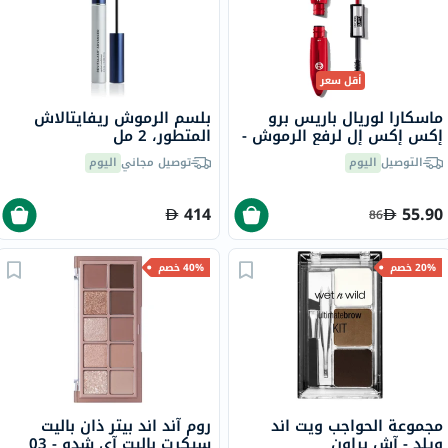
أقل سعر
ماسكارا لوريال باريس برو
بلسم الرموش ريفايتالاش
إكس إكس إل لرفع الرموش -
المتطور، 2 مل
أسود
التوصيل
اليوم
توصيل مجاني
اليوم
414
55.90
86
20% خصم
40% خصم
مجموعة الحواجب ويت اند
روم آند اند بيتر ذان باليت
ويلد - آش براون
سيكرت باليت آي شدو - 03