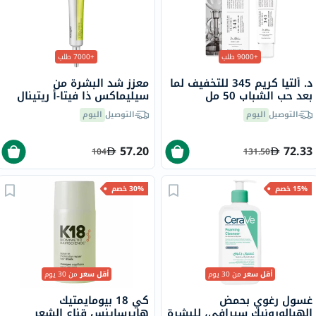
+9000 طلب
+7000 طلب
د. ألتيا كريم 345 للتخفيف لما
معزز شد البشرة من
بعد حب الشباب 50 مل
سيليماكس ذا فيتا-أ ريتينال
شوت، 15 مل
التوصيل
اليوم
التوصيل
اليوم
57.20
72.33
104
131.50
15% خصم
30% خصم
أقل سعر
من 30 يوم
أقل سعر
من 30 يوم
غسول رغوي بحمض
كي 18 بيومايمتيك
الهيالورونيك سيرافي، للبشرة
هايرساينس قناع الشعر