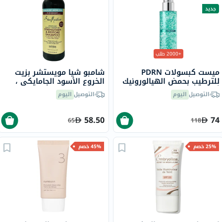
جديد
+2000 طلب
ميست كبسولات PDRN
شامبو شيا مويستشر بزيت
للترطيب بحمض الهيالورونيك
الخروع الأسود الجامايكي ،
أنوا - 100 مل
586 مل
التوصيل
اليوم
التوصيل
اليوم
58.50
74
65
118
25% خصم
45% خصم