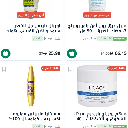
أقل سعر
من 30 يوم
أقل سعر
من 30 يوم
مزيل عرق رول أون باور يورياج
لوريال باريس جل الشعر
3، مضاد للتعرق - 50 مل
ستوديو لاين إنفيسي هولد
بقوة عادية 150 مل
60 دقيقة
تصلك في
التوصيل
اليوم
25.90
66.15
37
94.50
50% خصم
10% خصم
مرهم يورياج باريدرم-سيكا،
ماسكارا مايبيلين فوليوم
للشقوق والتشققات - 40
إكسبريس كولوسال 100% -
جرام
أسود - 10 مل
60 دقيقة
تصلك في
التوصيل
اليوم