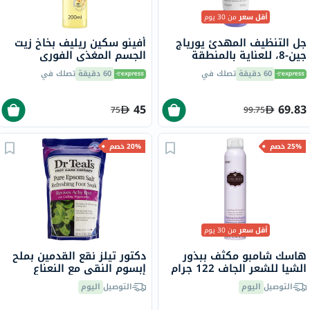
أقل سعر
من 30 يوم
جل التنظيف المهدئ يورياج
أفينو سكين ريليف بخاخ زيت
جين-8، للعناية بالمنطقة
الجسم المغذي الفوري
الحميمة - 100 مل
للبشرة الجافة والحساسة 200
60 دقيقة
تصلك في
60 دقيقة
تصلك في
مل
45
69.83
75
99.75
25% خصم
20% خصم
أقل سعر
من 30 يوم
هاسك شامبو مكثف ببذور
دكتور تيلز نقع القدمين بملح
الشيا للشعر الجاف 122 جرام
إبسوم النقي مع النعناع
المنعش 909 جرام
التوصيل
اليوم
التوصيل
اليوم