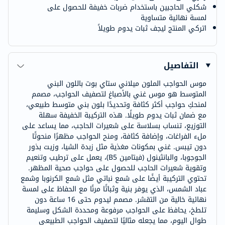
شكلي الحاجبين باستخدام ضربات خفيفة للحصول على
لمسة نهائية متساوية
اتركي المنتج ليجف ثبات يدوم طويلاً
التفاصيل
موس الحواجب الملون ميلاني ستاي بوت باللون البني
المتوسط ​​هو موس غني بالأصباغ لتصفيف الحواجب، مصمم
لمنحكِ حواجب أكثر كثافة وتحديدًا بلون بني متوسط ​​طبيعي،
مع ضمان ثبات يدوم طويلًا. هذه التركيبة الخفيفة سهلة
التوزيع، تنساب بسلاسة على شعيرات الحاجب، مما يساعد على
ملء الفراغات، وإضافة كثافة، ومنح الحواجب مظهرًا منحوتًا
دون تيبس. غني بمكونات مغذية مثل زبدة الشيا، وزيت بذور
الجوجوبا، والبانثينول (فيتامين B5)، يعمل على ترطيب وتنعيم
وتقوية شعيرات الحاجب للحصول على حواجب صحية المظهر.
تحتوي التركيبة أيضًا على شمع نباتي مثل شمع الكرنوبا وشمع
عباد الشمس، الذي يوفر بنية وثباتًا مرنًا مع الحفاظ على لمسة
نهائية خالية من التقشر. مصمم ليدوم حتى 16 ساعة دون
تلطخ، يحافظ على الحواجب مرفوعة ومحددة الشكل وسليمة
طوال اليوم، مما يجعله مثاليًا لتصفيف الحواجب الطبيعي