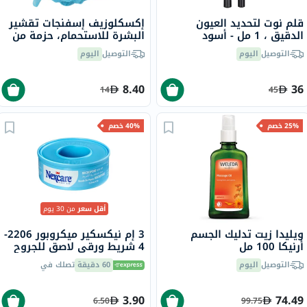
قلم نوت لتحديد العيون
إكسكلوزيف إسفنجات تقشير
الدقيق ، 1 مل - أسود
البشرة للاستحمام، حزمة من
2
التوصيل
اليوم
التوصيل
اليوم
8.40
36
14
45
25% خصم
40% خصم
أقل سعر
من 30 يوم
ويليدا زيت تدليك الجسم
3 إم نيكسكير ميكروبور 2206-
أرنيكا 100 مل
4 شريط ورقي لاصق للجروح
12.5 × 5 متر
التوصيل
اليوم
60 دقيقة
تصلك في
3.90
74.49
6.50
99.75