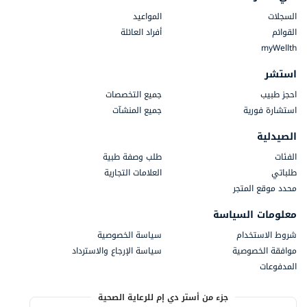
السجلات
المواعيد
القوائم
أفراد العائلة
myWellth
استشر
احجز طبيب
جميع التخصصات
استشارة فورية
جميع المنشآت
الصيدلية
الفئات
طلب وصفة طبية
طلباتي
العلامات التجارية
محدد موقع المتجر
معلومات السياسة
شروط الاستخدام
سياسة الخصوصية
موافقة الخصوصية
سياسة الإرجاع والاسترداد
المدفوعات
جزء من أستر دي إم للرعاية الصحية