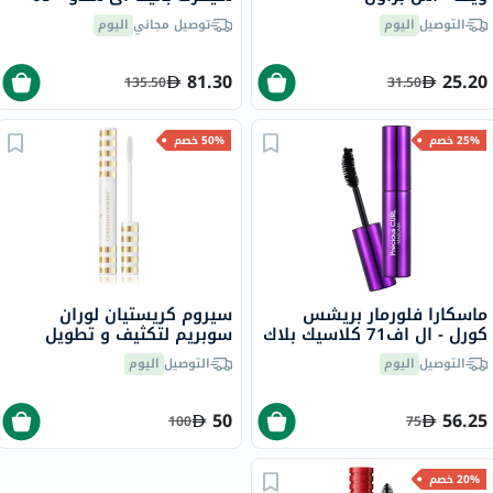
روزبود غاردن، 7.5 جرام
التوصيل
اليوم
توصيل مجاني
اليوم
81.30
25.20
135.50
31.50
25% خصم
50% خصم
ماسكارا فلورمار بريشس
سيروم كريستيان لوران
كورل - ال اف71 كلاسيك بلاك
سوبريم لتكثيف و تطويل
الرموش، 10 مل
التوصيل
اليوم
التوصيل
اليوم
50
56.25
100
75
20% خصم