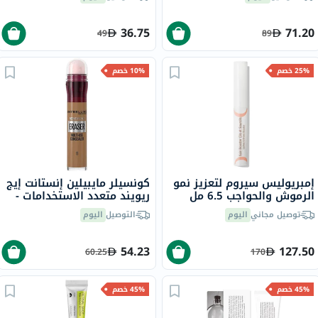
36.75
71.20
49
89
25% خصم
10% خصم
إمبريوليس سيروم لتعزيز نمو
كونسيلر مايبيلين إنستانت إيج
الرموش والحواجب 6.5 مل
ريويند متعدد الاستخدامات -
باف /08 ، 6.8 مل
توصيل مجاني
اليوم
التوصيل
اليوم
54.23
127.50
60.25
170
45% خصم
45% خصم