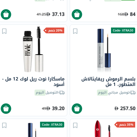
37.13
84
41.25
168
Code- XTRA30
20% خصم
بلسم الرموش ريفايتالاش
ماسكارا نوت ريل لوك 12 مل -
المتطور، 1 مل
أسود
توصيل مجاني
اليوم
التوصيل
اليوم
39.20
257.50
49
35% خصم
Code- XTRA30