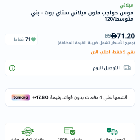
ميلاني
موس حواجب ملون ميلاني ستاي بوت - بني
متوسط/120
71.20
89
71
نقاط
(
جميع الأسعار تشمل ضريبة القيمة المضافة
)
بقي 5 فقط، اطلب الآن
التوصيل اليوم
توصيل مجاني*
دفع آمن %100
علامات تجارية أصلية