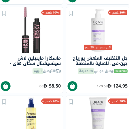
30% خصم
10% خصم
أقل سعر
من 30 يوم
جل التنظيف المنعش يورياج
ماسكارا مايبيلين لاش
جين-في، للعناية بالمنطقة
سينسيشنال سكاي هاي -
الحميمة - 500 مل
كوزميك بلاك
توصيل مجاني
60 دقيقة
التوصيل
اليوم
58.50
124.95
65
178.50
30% خصم
40% خصم