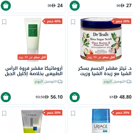
24
27
30
36
20% خصم
40% خصم
أقل سعر
من 30 يوم
أقل سعر
من 30 يوم
د. تيلز مقشر الجسم بسكر
أروماتيكا مقشر فروة الرأس
الشيا مع زبدة الشيا وزيت
الطبيعي بخلاصة إكليل الجبل
اللوز والزيوت العطرية 538
مع حمض بيتا هيدروكسي
التوصيل
اليوم
التوصيل
اليوم
جرام
165 جرام
56.10
48.80
93.50
61
30% خصم
30% خصم