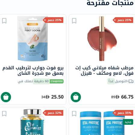
منتجات مقترحة
25% خصم
25% خصم
مرطب شفاه ميلاني كيب إت
برو فوت جوارب لترطيب القدم
فول، لامع ومكثف - هيزل
بعمق مع شجرة الشاي
/150
وفيتامين E لإصلاح البشرة
التوصيل
غداً
60 دقيقة
تصلك في
الجافة،حزمه من زوج واحد
25.50
66.75
34
89
35% خصم
32% خصم
جديد