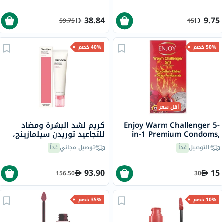
38.84
9.75
59.75
15
50% خصم
40% خصم
أقل سعر
Enjoy Warm Challenger 5-
كريم لشد البشرة ومضاد
in-1 Premium Condoms,
للتجاعيد توريدن سيلمازينج،
Pack of 12's
60 مل
التوصيل
غداً
توصيل مجاني
غداً
93.90
15
156.50
30
10% خصم
35% خصم