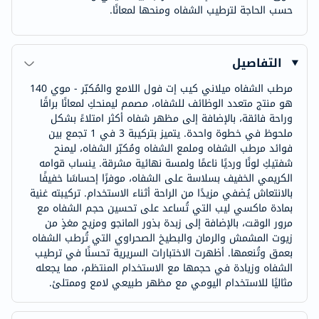
حسب الحاجة لترطيب الشفاه ومنحها لمعانًا.
التفاصيل
مرطب الشفاه ميلاني كيب إت فول اللامع والمُكبّر - موي 140
هو منتج متعدد الوظائف للشفاه، مصمم ليمنحكِ لمعانًا براقًا
وراحة فائقة، بالإضافة إلى مظهر شفاه أكثر امتلاءً بشكل
ملحوظ في خطوة واحدة. يتميز بتركيبة 3 في 1 تجمع بين
فوائد مرطب الشفاه وملمع الشفاه ومُكبّر الشفاه، ليمنح
شفتيكِ لونًا ورديًا ناعمًا ولمسة نهائية مشرقة. ينساب قوامه
الكريمي الخفيف بسلاسة على الشفاه، موفرًا إحساسًا خفيفًا
بالانتعاش يُضفي مزيدًا من الراحة أثناء الاستخدام. تركيبته غنية
بمادة ماكسي ليب التي تُساعد على تحسين حجم الشفاه مع
مرور الوقت، بالإضافة إلى زبدة بذور المانجو ومزيج مغذٍ من
زيوت المشمش والرمان والبطيخ الصحراوي التي تُرطب الشفاه
بعمق وتُنعمها. أظهرت الاختبارات السريرية تحسنًا في ترطيب
الشفاه وزيادة في حجمها مع الاستخدام المنتظم، مما يجعله
مثاليًا للاستخدام اليومي مع مظهر طبيعي لامع وممتلئ.