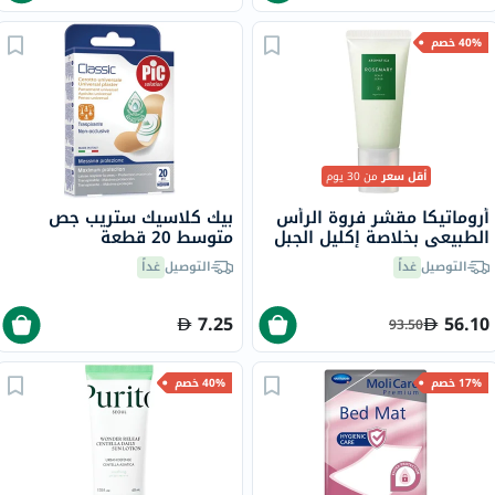
40% خصم
أقل سعر
من 30 يوم
أروماتيكا مقشر فروة الرأس
بيك كلاسيك ستريب جص
الطبيعي بخلاصة إكليل الجبل
متوسط 20 قطعة
مع حمض بيتا هيدروكسي
التوصيل
غداً
التوصيل
غداً
165 جرام
7.25
56.10
93.50
17% خصم
40% خصم