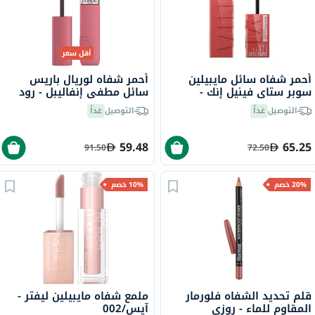
أقل سعر
أحمر شفاه سائل مايبيلين
أحمر شفاه لوريال باريس
سوبر ستاي فينيل إنك -
سائل مطفي إنفاليبل - رود
بيتشي/15
تريبينغ/240
التوصيل
غداً
التوصيل
غداً
59.48
65.25
91.50
72.50
20% خصم
10% خصم
قلم تحديد الشفاه فلورمار
ملمع شفاه مايبيلين ليفتر -
المقاوم للماء - روزي
آيس/002