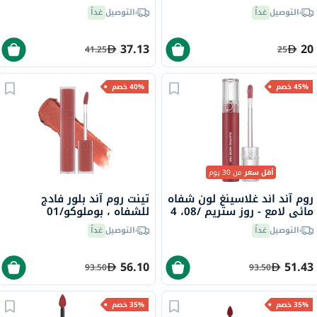
ساند/237
التوصيل
غداً
التوصيل
غداً
37.13
20
41.25
25
45% خصم
40% خصم
أقل سعر
من 30 يوم
روم آند اند غلاسينغ لون شفاه
تينت روم آند بلور فادج
مائي لامع - روز ستريم /08، 4
للشفاه ، بوملوكو/01
جرام
التوصيل
غداً
التوصيل
غداً
56.10
51.43
93.50
93.50
35% خصم
35% خصم