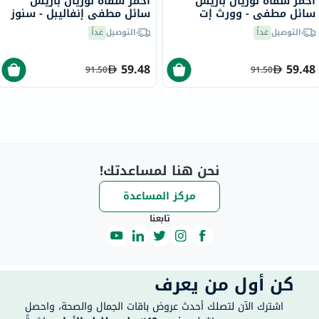
أحمر شفاه لوريال باريس
أحمر شفاه لوريال باريس
سائل مطفي - وورث إت
سائل مطفي إنفاليبل - سنوز
ميديم/635
يور ألارم/115
التوصيل
غداً
التوصيل
غداً
59.48
59.48
91.50
91.50
نحن هنا لمساعدتك!
مركز المساعدة
تابعنا
كن أول من يعرف
اشترك الآن لتصلك أحدث عروض باقات الجمال والصحة، واحصل