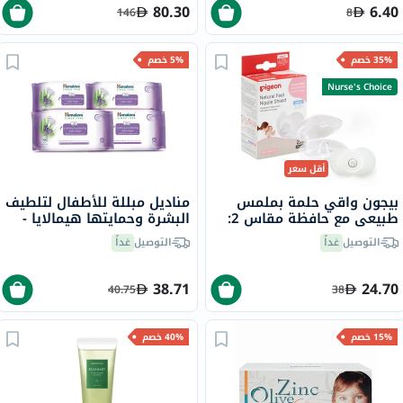
80.30
6.40
146
8
35% خصم
5% خصم
Nurse's Choice
أقل سعر
بيجون واقي حلمة بملمس
مناديل مبللة للأطفال لتلطيف
طبيعي مع حافظة مقاس 2:
البشرة وحمايتها هيمالايا -
من 13 إلى 16 ملم حزمة من 2
224 منديل
التوصيل
غداً
التوصيل
غداً
38.71
24.70
40.75
38
15% خصم
40% خصم