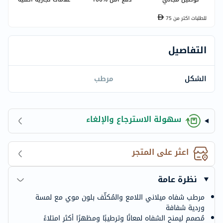
للطلبات اكتر من
75
التفاصيل
الشكل
مرطب
سهولة الاسترجاع والإلغاء
اعثر على المتجر
نظرة عامة
مرطب شفاه ميلاني اللامع والمُكثّف بلون موي مع لمسة
وردية شفافة
مُصمم ليمنح الشفاه لمعانًا وترطيبًا ومظهرًا أكثر امتلاءً