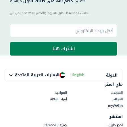
مباشرةً*!
على
خصم 40٪ على طلبك الأول
40 للعملاء الجدد فقط. تطبق الشروط والأحكام.
خصم يصل إلى
اشترك هنا
|
الإمارات العربية المتحدة
الدولة
English
ماي أستر
السجلات
المواعيد
القوائم
أفراد العائلة
myWellth
استشر
احجز طبيب
جميع التخصصات