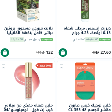
ديزرت إيسنس مرطب شفاه
بلانت فيوجن مسحوق بروتين
0.15 أونصة، 4.25 جرام
نباتي كامل بنكهة الفانيليا
الكريمية 30 جرام، حزمه من
60 دقيقة
تصلك في
توصيل مجاني
60 دقيقة
12
132
27.60
176
46
20% خصم
كلين لوجيك كيس صابون
ملين شفاه مغذي من ميلاني
مقشر للجسم CL-355-48
كيب إت فول - لومينوسو /04