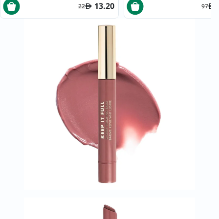
13.20
22
97