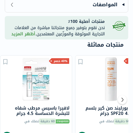
المواصفات
منتجات أصلية 100٪
نحن نقوم بتوفير جميع منتجاتنا مباشرة من العلامات
التجارية الموثوقة والموزّعين المعتمدين.
أظهر المزيد
منتجات مماثلة
40% خصم
ي بورليند صن كير بلسم
لافيرا باسيس مرطب شفاه
ام
للبشرة الحساسة 4.5 جرام
60 دقيقة
تصلك في
60 دقيقة
تصلك في