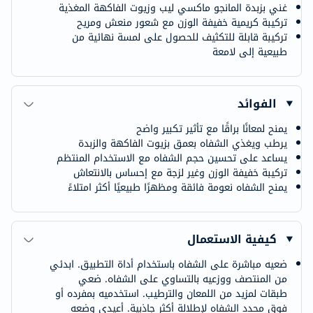
غني بزبدة المانجو ماكسي ليب وزيوت الفاكهة المغذية
تركيبة كريمية خفيفة الوزن مع شعور منعش ومريح
تركيبة قابلة للتكثيف للحصول على لمسة نهائية من
طبيعية إلى لامعة
الفوائد
يمنح لمعانًا براقًا مع تأثير تكبير واضح
يرطب ويغذي الشفاه بعمق بزيوت الفاكهة والزبدة
يساعد على تحسين حجم الشفاه مع الاستخدام المنتظم
تركيبة خفيفة الوزن وغير لزجة مع إحساس بالانتعاش
يمنح الشفاه نعومة فائقة ومظهرًا طبيعيًا أكثر امتلاءً
كيفية الاستعمال
ضعيه مباشرة على الشفاه باستخدام أداة التطبيق. ابدئي
من المنتصف ووزعيه بالتساوي على الشفاه. ضعي
طبقات لمزيد من اللمعان والترطيب. استخدميه بمفرده أو
فوق محدد الشفاه لإطلالة أكثر جاذبية. أعيدي وضعه