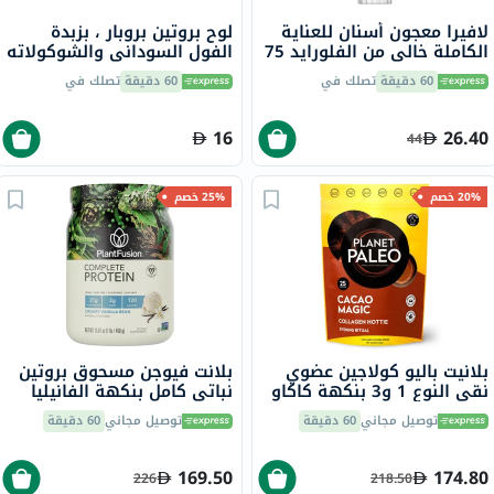
لافيرا معجون أسنان للعناية
لوح بروتين بروبار ، بزبدة
الكاملة خالي من الفلورايد 75
الفول السوداني والشوكولاته
مل
70 جرام
60 دقيقة
تصلك في
60 دقيقة
تصلك في
16
26.40
44
20% خصم
25% خصم
بلانيت باليو كولاجين عضوي
بلانت فيوجن مسحوق بروتين
نقي النوع 1 و3 بنكهة كاكاو
نباتي كامل بنكهة الفانيليا
ماجيك 264 جرام
الكريمية، 1 رطل
توصيل مجاني
60 دقيقة
توصيل مجاني
60 دقيقة
169.50
174.80
226
218.50