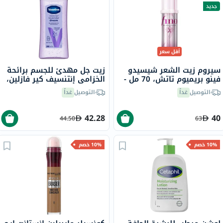
جديد
أقل سعر
سيروم زيت الشعر شيسيدو
زيت جل مهدئ للجسم برائحة
فينو بريميوم تاتش، 70 مل -
الخزامى إنتنسيف كير فازلين،
إصدار الشريط الوردي
200 مل
التوصيل
غداً
التوصيل
غداً
42.28
40
44.50
63
10% خصم
10% خصم