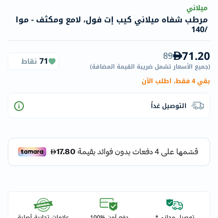
ميلاني
مرطب شفاه ميلاني كيب إت فول، لامع ومكثف - موا
/140
71.20
89
71
نقاط
(
جميع الأسعار تشمل ضريبة القيمة المضافة
)
بقي 4 فقط، اطلب الآن
التوصيل غداً
توصيل مجاني*
دفع آمن %100
علامات تجارية أصلية