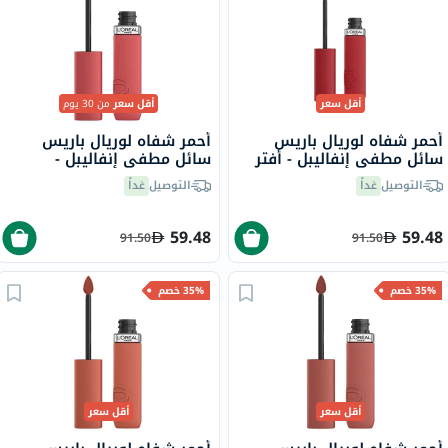
أقل سعر
أقل سعر
من 30 يوم
أحمر شفاه لوريال باريس
أحمر شفاه لوريال باريس
سائل مطفي إنفاليبل - أفتر
سائل مطفي إنفاليبل -
وورك درينك/425
شوبينغ سبري/230
التوصيل
غداً
التوصيل
غداً
59.48
59.48
91.50
91.50
35% خصم
35% خصم
أقل سعر
أقل سعر