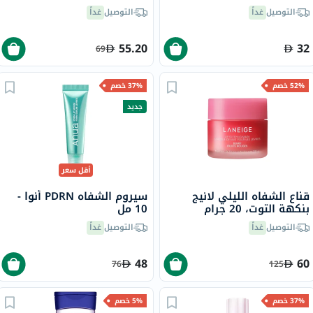
التوصيل
غداً
التوصيل
غداً
55.20
32
69
52% خصم
37% خصم
جديد
أقل سعر
قناع الشفاه الليلي لانيج
سيروم الشفاه PDRN أنوا -
بنكهة التوت، 20 جرام
10 مل
التوصيل
غداً
التوصيل
غداً
48
60
76
125
37% خصم
5% خصم