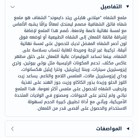
التفاصيل
ملمع الشفاه "ميلاني هايلي ريتد دايموند" الشفاف هو ملمع
شفاه فائق الشفافية مصمم ليمنحكِ لمعانًا براقًا يشبه الألماس
مع لمسة نهائية ناعمة ولامعة. صُمم هذا الملمع لإضافة
إشراقة فائقة اللمعان إلى الشفاه الطبيعية أو لوضعه فوق
لون أحمر الشفاه المفضل لديكِ للحصول على لمسة نهائية
أنيقة. تركيبة غير لزجة ومريحة للغاية تنساب بسلاسة على
الشفاه، بينما تساعد البوليمرات عالية اللمعان على خلق مظهر
عاكس مكثف. تدعم المكونات الرئيسية مثل بولي بيوتين، وتري
إيزوستيريل سيترات، وبنتا إريثريتيل، وتترا إيثيل هكسانوات،
وداي إيزوستيريل مالات، الملمس اللامع والناعم. يساعد زيت
اللوز الحلو وزبدة بذور الكاكاو وزيت جوز الهند على تغذية
وترطيب الشفاه للحصول على ملمس أكثر نعومة. هذا الملمع
نباتي ولم يُختبر على الحيوانات، ومصنوع في الولايات المتحدة
الأمريكية، ويأتي مع أداة تطبيق كبيرة الحجم لسهولة
الاستخدام والحصول على أقصى قدر من اللمعان.
المواصفات