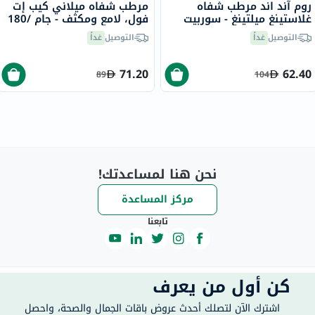
روم آند اند مرطب شفاه
مرطب شفاه ميلاني كيب إت
غلاستينغ ميلتينغ - سوربيت
فول، لامع ومكثف - جام /180
بالم /03، 3.5 جرام
التوصيل
غداً
التوصيل
غداً
71.20
62.40
89
104
نحن هنا لمساعدتك!
مركز المساعدة
تابعنا
كن أول من يعرف
اشترك الآن لتصلك أحدث عروض باقات الجمال والصحة، واحصل