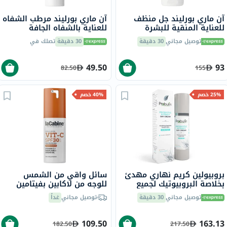
آن ماري بورليند جل منظف
آن ماري بورليند مرطب الشفاه
للعناية المنقية للبشرة
للعناية بالشفاه الجافة
المعرضة للبقع وحب الشباب،
والمتشققة 4.8 جرام
توصيل مجاني
30 دقيقة
30 دقيقة
تصلك في
150 مل
49.50
93
82.50
155
25% خصم
40% خصم
بروبيولين كريم نهاري مهدئ
سائل واقي من الشمس
بخلاصة البروبيوتيك لجميع
للوجه من لاكابين بفيتامين
أنواع البشرة 50 مل
سي بعامل حماية من الشمس
توصيل مجاني
30 دقيقة
توصيل مجاني
غداً
30، 30 مل
109.50
163.13
182.50
217.50