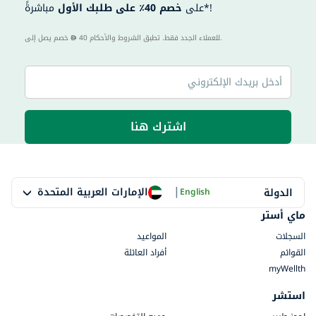
مباشرةً*!
على
خصم 40٪ على طلبك الأول
40 للعملاء الجدد فقط. تطبق الشروط والأحكام.
خصم يصل إلى
اشترك هنا
|
الإمارات العربية المتحدة
الدولة
English
ماي أستر
السجلات
المواعيد
القوائم
أفراد العائلة
myWellth
استشر