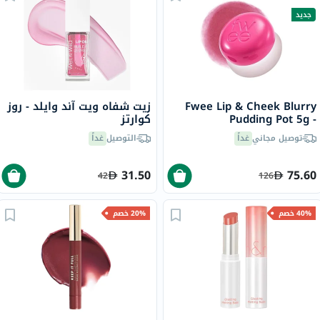
جديد
Fwee Lip & Cheek Blurry
زيت شفاه ويت آند وايلد - روز
Pudding Pot 5g -
كوارتز
Cherry/PK03
توصيل مجاني
غداً
التوصيل
غداً
31.50
75.60
42
126
40% خصم
20% خصم