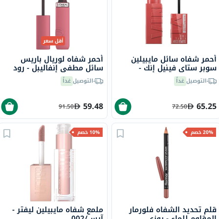
أقل سعر
أحمر شفاه سائل مايبيلين
أحمر شفاه لوريال باريس
سوبر ستاي فينيل إنك -
سائل مطفي إنفاليبل - رود
بيتشي/15
تريبينغ/240
التوصيل
غداً
التوصيل
غداً
59.48
65.25
91.50
72.50
20% خصم
10% خصم
قلم تحديد الشفاه فلورمار
ملمع شفاه مايبيلين ليفتر -
المقاوم للماء - روزي
آيس/002