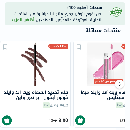
منتجات أصلية 100٪
نحن نقوم بتوفير جميع منتجاتنا مباشرة من العلامات
التجارية الموثوقة والموزّعين المعتمدين.
أظهر المزيد
منتجات مماثلة
24% خصم
أقل سعر
من 30 يوم
فاه ويت آند وايلد ميغا
قلم تحديد الشفاه ويت اند وايلد
 - سينليس
كولور أيكون - براندي واين
صيل
غداً
التوصيل
غداً
9.90
13
27