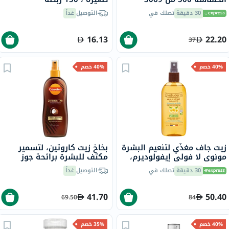
30 دقيقة
تصلك في
التوصيل
غداً
16.13
22.20
37
40% خصم
40% خصم
زيت جاف مغذّي لتنعيم البشرة
بخاخ زيت كاروتين، لتسمير
مونوي لا فولي إيفولوديرم،
مكثف للبشرة برائحة جوز
125 مل
الهند، 200 مل
30 دقيقة
تصلك في
التوصيل
غداً
41.70
50.40
69.50
84
40% خصم
35% خصم