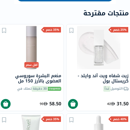
منتجات مقترحة
25% خصم
35% خصم
أقل سعر
زيت شفاه ويت آند وايلد -
منعم البشرة سوروسي
كريستال بول
العضوي بالأرز 150 مل
التوصيل
غداً
30 دقيقة
تصلك في
58.50
31.50
90
42
40% خصم
35% خصم