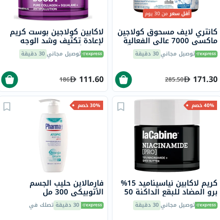
أقل سعر
من 30 يوم
كانتري لايف مسحوق كولاجين
لاكابين كولاجين بوست كريم
ماكسي 7000 عالي الفعالية
لإعادة تكثيف وشد الوجه
مع فيتامين سي وفيتامين أ
لجميع أنواع البشرة 50 مل
توصيل مجاني
30 دقيقة
توصيل مجاني
30 دقيقة
والبيوتين لشد البشرة بدون
نكهة 213 جرام
111.60
171.30
186
285.50
40% خصم
30% خصم
كريم لاكابين نياسيناميد 15%
فارمالاين حليب الجسم
برو المضاد للبقع الداكنة 50
الأتوبيكي 300 مل
مل
توصيل مجاني
30 دقيقة
30 دقيقة
تصلك في