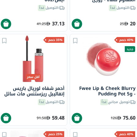
ساند/237
التوصيل
غداً
التوصيل
غداً
37.13
20
41.25
25
40% خصم
35% خصم
جديد
أقل سعر
Fwee Lip & Cheek Blurry
أحمر شفاه لوريال باريس
Pudding Pot 5g -
إنفاليبل ريزستنس مات سائل
Seventeen/CR04
- سمر فلينغ/625
توصيل مجاني
غداً
التوصيل
غداً
59.48
75.60
91.50
126
40% خصم
25% خصم