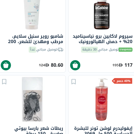
سيروم لاكابين برو نياسيناميد
شامبو روير سنيل سلايم،
20% + حمض الهيالورونيك
مرطب ومهدئ للشعر، 200
كومبلكس 30 مل
مل
توصيل مجاني
30 دقيقة
توصيل مجاني
غداً
80.60
117
124
195
40% خصم
إيفوليدرم لوشن تونر للبشرة
ربطات شعر بارسا بيوتي
الحساسة 500 مل 3069
صغيرة ، 150 ربطة