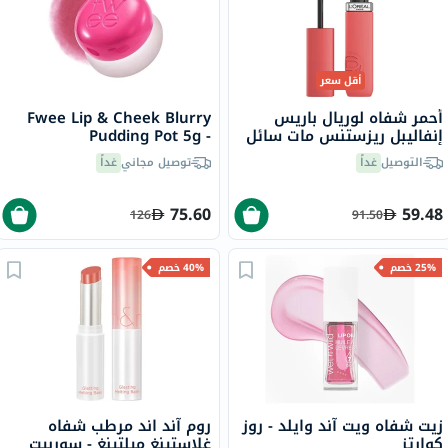
أقل سعر
أحمر شفاه لوريال باريس
Fwee Lip & Cheek Blurry
إنفاليبل ريزستنس مات سائل
Pudding Pot 5g -
- سمر فلينغ/625
Cherry/PK03
التوصيل
غداً
توصيل مجاني
غداً
75.60
59.48
126
91.50
25% خصم
40% خصم
زيت شفاه ويت آند وايلد - روز
روم آند اند مرطب شفاه
كوارتز
غلاستينغ ميلتينغ - سوربيت