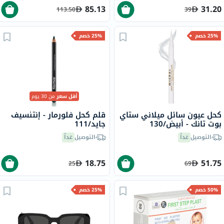
85.13
31.20
113.50
39
25% خصم
25% خصم
أقل سعر
من 30 يوم
كحل عيون سائل ميلاني ستاي
قلم كحل فلورمار - إنتنسيف
بوت تانك - أبيض/130
جايد/111
التوصيل
غداً
التوصيل
غداً
18.75
51.75
25
69
50% خصم
25% خصم