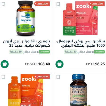
25% خصم
20% خصم
فيتامين سي زوكي ليبوزومال،
بلوبيري ناتشورالز إيزي آيرون
1000 ملجم، بنكهة البطيخ،
كبسولات نباتية، حديد 25
للأطفال، كيس 15 مل، 14
ملجم، 90 قطعة B0265
توصيل مجاني
30 دقيقة
توصيل مجاني
30 دقيقة
قطعة
108.40
98.25
135.50
131
40% خصم
أقل سعر