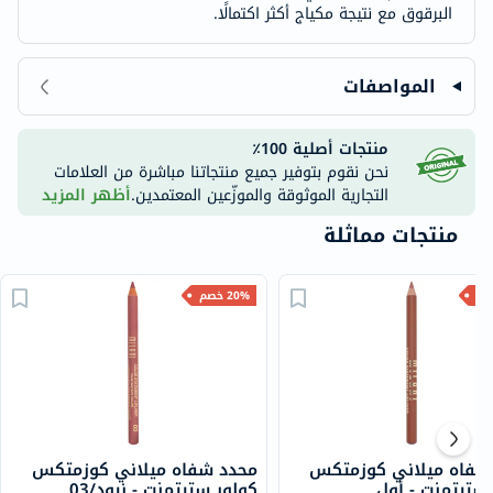
البرقوق مع نتيجة مكياج أكثر اكتمالًا.
المواصفات
منتجات أصلية 100٪
نحن نقوم بتوفير جميع منتجاتنا مباشرة من العلامات
التجارية الموثوقة والموزّعين المعتمدين.
أظهر المزيد
منتجات مماثلة
20% خصم
شفاه ميلاني كوزمتكس
محدد شفاه ميلاني كوزمتكس
ستيتمنت - أول
كولور ستيتمنت - نيود/03