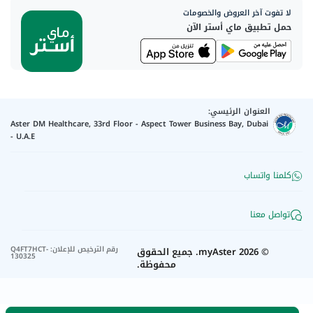
لا تفوت آخر العروض والخصومات
حمل تطبيق ماي أستر الآن
العنوان الرئيسي:
Aster DM Healthcare, 33rd Floor - Aspect Tower Business Bay, Dubai
- U.A.E
كلمنا واتساب
تواصل معنا
رقم الترخيص للإعلان
:
Q4FT7HCT-
©
2026
myAster.
جميع الحقوق
130325
محفوظة.