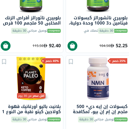
بلوبيري ناتشورالز كبسولات
بلوبيري ناتورالز أقراص الزنك
فيتامين د3 1000 وحدة دولية،
المخلبي 50 ملجمم 100 قرص
100 قطعة
B0272
30 دقيقة
تصلك في
توصيل مجاني
30 دقيقة
92.40
52.25
115.50
104.50
25% خصم
40% خصم
أقل سعر
من 30 يوم
كبسولات إن إيه دي+ 500
بلانيت باليو أورغانيك قهوة
ملجم إن إم إن بيو، لمكافحة
كولاجين كيتو نقية من النوع 1
الشيخوخة - 30 كبسولة
و3 213 جرام
توصيل مجاني
30 دقيقة
توصيل مجاني
30 دقيقة