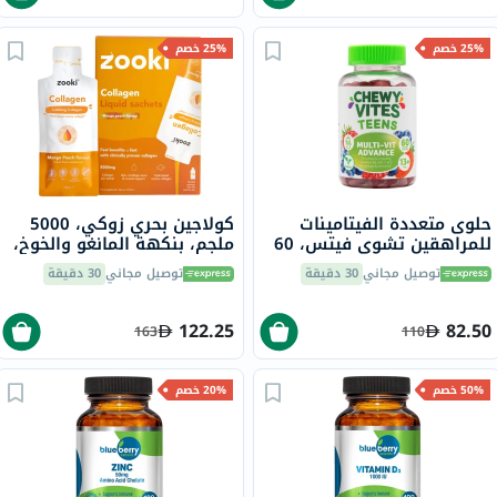
25% خصم
25% خصم
حلوى متعددة الفيتامينات
كولاجين بحري زوكي، 5000
للمراهقين تشوي فيتس، 60
ملجم، بنكهة المانغو والخوخ،
حلوة
للأطفال، كيس 15 مل، 14
توصيل مجاني
30 دقيقة
توصيل مجاني
30 دقيقة
قطعة
122.25
82.50
163
110
50% خصم
20% خصم