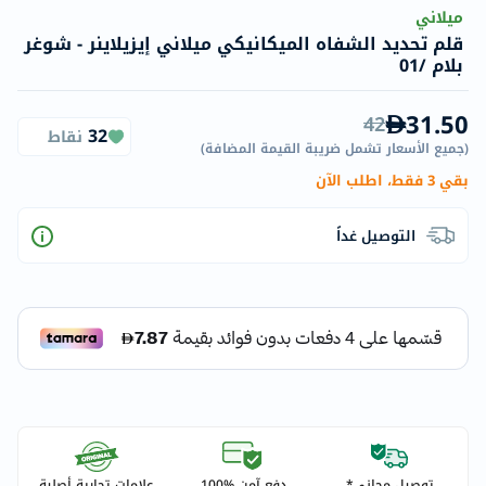
ميلاني
قلم تحديد الشفاه الميكانيكي ميلاني إيزيلاينر - شوغر
بلام /01
31.50
42
32
نقاط
(
جميع الأسعار تشمل ضريبة القيمة المضافة
)
بقي 3 فقط، اطلب الآن
التوصيل غداً
توصيل مجاني*
دفع آمن %100
علامات تجارية أصلية