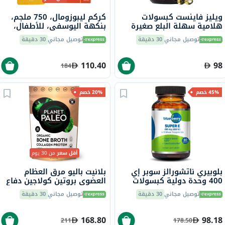
ويليز فاينست كبسولات
كركم ليبوزومال، 750 ملجم،
هلامية سهلة البلع صغيرة
بنكهة اليوسفي، للأطفال،
الحجم، مكمل غذائي من زيت
كيس 15 مل، 14 قطعة
توصيل مجاني
30 دقيقة
توصيل مجاني
30 دقيقة
السمك أوميغا 3 بتركيز 630
ملجمم عبوة من 60 كبسولة
110.40
98
184
45% خصم
20% خصم
أقل سعر
من 30 يوم
بلوبيري ناتشورالز سوبر إي
بلانيت باليو مرق العظام
400 وحدة دولية كبسولات
العضوي بروتين كولاجين دفاع
هلامية 60 كبسولة B0210
عشبي مع الزعتر والأوريغانو
توصيل مجاني
30 دقيقة
توصيل مجاني
30 دقيقة
225 جرام 25 وجبة
168.80
98.18
211
178.50