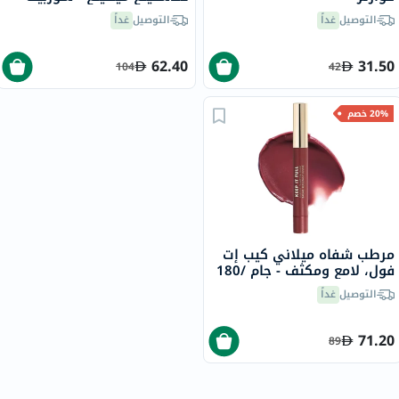
بالم /03، 3.5 جرام
التوصيل
غداً
التوصيل
غداً
62.40
31.50
104
42
20% خصم
مرطب شفاه ميلاني كيب إت
فول، لامع ومكثف - جام /180
التوصيل
غداً
71.20
89