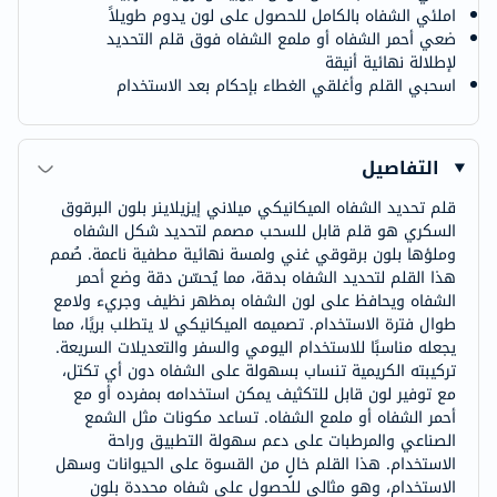
املئي الشفاه بالكامل للحصول على لون يدوم طويلاً
ضعي أحمر الشفاه أو ملمع الشفاه فوق قلم التحديد
لإطلالة نهائية أنيقة
اسحبي القلم وأغلقي الغطاء بإحكام بعد الاستخدام
التفاصيل
قلم تحديد الشفاه الميكانيكي ميلاني إيزيلاينر بلون البرقوق
السكري هو قلم قابل للسحب مصمم لتحديد شكل الشفاه
وملؤها بلون برقوقي غني ولمسة نهائية مطفية ناعمة. صُمم
هذا القلم لتحديد الشفاه بدقة، مما يُحسّن دقة وضع أحمر
الشفاه ويحافظ على لون الشفاه بمظهر نظيف وجريء ولامع
طوال فترة الاستخدام. تصميمه الميكانيكي لا يتطلب بريًا، مما
يجعله مناسبًا للاستخدام اليومي والسفر والتعديلات السريعة.
تركيبته الكريمية تنساب بسهولة على الشفاه دون أي تكتل،
مع توفير لون قابل للتكثيف يمكن استخدامه بمفرده أو مع
أحمر الشفاه أو ملمع الشفاه. تساعد مكونات مثل الشمع
الصناعي والمرطبات على دعم سهولة التطبيق وراحة
الاستخدام. هذا القلم خالٍ من القسوة على الحيوانات وسهل
الاستخدام، وهو مثالي للحصول على شفاه محددة بلون