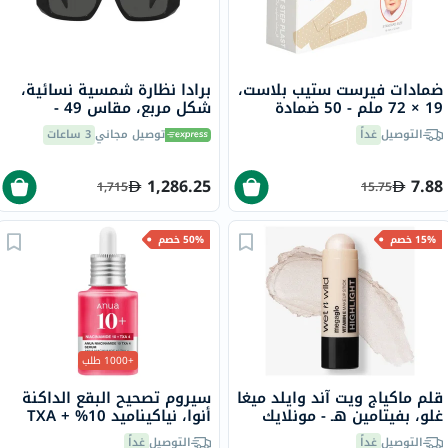
ضمادات فيرست ستيب بلاست،
برادا نظارة شمسية نسائية،
19 × 72 ملم - 50 ضمادة
شكل مربع، مقاس 49 -
1AB5S0 PR 17WS
التوصيل
غداً
توصيل مجاني
3 ساعات
1,286.25
7.88
1,715
15.75
15% خصم
50% خصم
+1000 طلب
قلم ماكياج ويت آند وايلد ميغا
سيروم تصحيح البقع الداكنة
غلو، بفيتامين هـ - مونلايك
أنوا، نياكيناميد 10% + TXA
4%، 30 مل
التوصيل
غداً
التوصيل
غداً