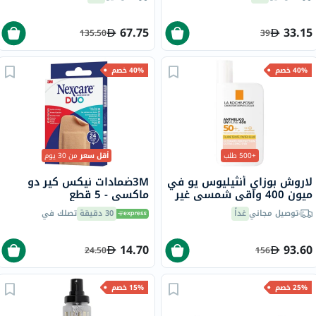
67.75
33.15
135.50
39
40% خصم
40% خصم
+500 طلب
أقل سعر
من 30 يوم
لاروش بوزاي أنثيليوس يو في
3Mضمادات نيكس كير دو
ميون 400 واقي شمسي غير
ماكسي - 5 قطع
مرئي ملون بعامل حماية
توصيل مجاني
غداً
30 دقيقة
تصلك في
SPF50+ سعة 50 مل
14.70
93.60
24.50
156
25% خصم
15% خصم