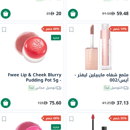
20
59.48
25
91.50
10% خصم
40% خصم
جديد
ملمع شفاه مايبيلين ليفتر -
Fwee Lip & Cheek Blurry
آيس/002
Pudding Pot 5g -
Seventeen/CR04
التوصيل
غداً
توصيل مجاني
غداً
75.60
37.13
126
41.25
35% خصم
40% خصم
جديد