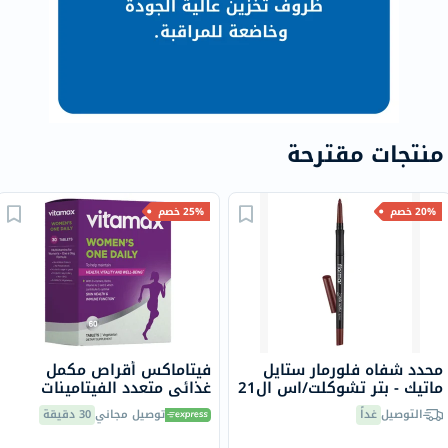
منتجات مقترحة
20% خصم
25% خصم
محدد شفاه فلورمار ستايل
فيتاماكس أقراص مكمل
ماتيك - بتر تشوكلت/اس ال21
غذائي متعدد الفيتامينات
للنساء، مرة واحدة يوميًا،
التوصيل
غداً
توصيل مجاني
30 دقيقة
حزمة من 60