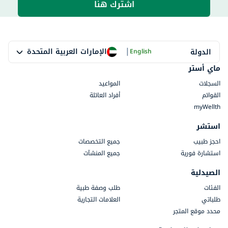
اشترك هنا
|
الإمارات العربية المتحدة
الدولة
English
ماي أستر
السجلات
المواعيد
القوائم
أفراد العائلة
myWellth
استشر
احجز طبيب
جميع التخصصات
استشارة فورية
جميع المنشآت
الصيدلية
الفئات
طلب وصفة طبية
طلباتي
العلامات التجارية
محدد موقع المتجر