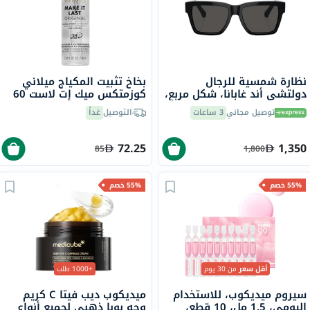
نظارة شمسية للرجال
بخاخ تثبيت المكياج ميلاني
دولتشي أند غابانا، شكل مربع،
كوزمتكس ميك إت لاست 60
مقاس 55 - 501/87-0DG4465
مل
توصيل مجاني
3 ساعات
التوصيل
غداً
72.25
1,350
85
1,800
55% خصم
55% خصم
أقل سعر
من 30 يوم
+1000 طلب
سيروم ميديكوب، للاستخدام
ميديكوب ديب فيتا C كريم
اليومي، 1.5 مل، 10 قطع،
وجه بوبا ذهبي لجميع أنواع