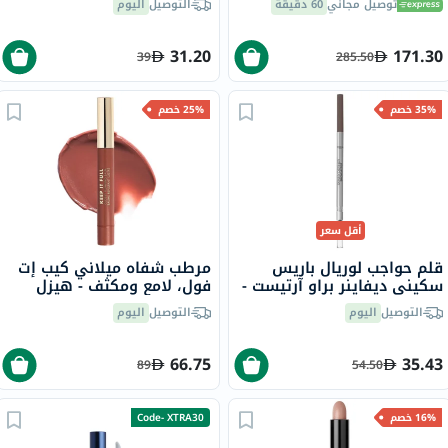
توصيل مجاني
60 دقيقة
التوصيل
اليوم
والبيوتين لشد البشرة بدون
نكهة 213 جرام
31.20
171.30
39
285.50
35% خصم
25% خصم
أقل سعر
قلم حواجب لوريال باريس
مرطب شفاه ميلاني كيب إت
سكيني ديفاينر براو آرتيست -
فول، لامع ومكثف - هيزل
دارك برونيت/108
/150
التوصيل
اليوم
التوصيل
اليوم
66.75
35.43
89
54.50
16% خصم
Code- XTRA30