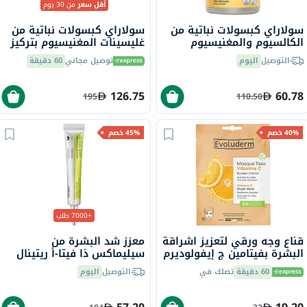
أقل سعر
من 30 يوم
سولاراي كبسولات نباتية من
سولاراي كبسولات نباتية من
الكالسيوم والمغنيسيوم
غليسينات المغنيسيوم بتركيز
والزنك - 100 كبسولة
350 ملجم لصحة العظام
التوصيل
اليوم
توصيل مجاني
60 دقيقة
والعضلات حزمة من 120
126.75
60.78
195
110.50
40% خصم
45% خصم
+7000 طلب
قناع وجه ورقي لتعزيز اشراقة
معزز شد البشرة من
البشرة بفيتامين ج إيفولوديرم
سيليماكس ذا فيتا-أ ريتينال
شوت، 15 مل
60 دقيقة
تصلك في
التوصيل
اليوم