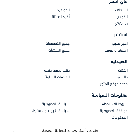
ماي أستر
السجلات
المواعيد
القوائم
أفراد العائلة
myWellth
استشر
احجز طبيب
جميع التخصصات
استشارة فورية
جميع المنشآت
الصيدلية
الفئات
طلب وصفة طبية
طلباتي
العلامات التجارية
محدد موقع المتجر
معلومات السياسة
شروط الاستخدام
سياسة الخصوصية
موافقة الخصوصية
سياسة الإرجاع والاسترداد
المدفوعات
جزء من أستر دي إم للرعاية الصحية