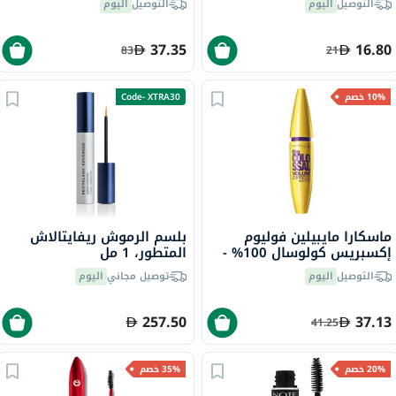
التوصيل
اليوم
التوصيل
اليوم
37.35
16.80
83
21
10% خصم
Code- XTRA30
ماسكارا مايبيلين فوليوم
بلسم الرموش ريفايتالاش
إكسبريس كولوسال 100% -
المتطور، 1 مل
أسود - 10 مل
التوصيل
اليوم
توصيل مجاني
اليوم
257.50
37.13
41.25
20% خصم
35% خصم