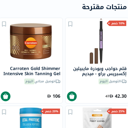
منتجات مقترحة
10% خصم
قلم حواجب وبودرة مايبيلين
Carroten Gold Shimmer
إكسبريس براو - ميديم
Intensive Skin Tanning Gel
براون/02
150ml
التوصيل
اليوم
توصيل مجاني
اليوم
106
42.30
47
25% خصم
20% خصم