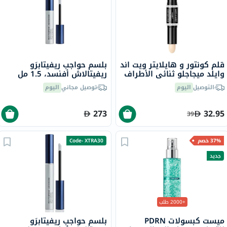
قلم كونتور و هايلايتر ويت اند
بلسم حواجب ريفيتابرَو
وايلد ميجاجلو ثنائي الأطراف
ريفيتالاش أفنسد، 1.5 مل
- لايت/ميديم
التوصيل
اليوم
توصيل مجاني
اليوم
273
32.95
39
37% خصم
Code- XTRA30
جديد
+2000 طلب
ميست كبسولات PDRN
بلسم حواجب ريفيتابرَو