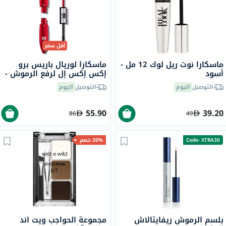
أقل سعر
ماسكارا نوت ريل لوك 12 مل -
ماسكارا لوريال باريس برو
أسود
إكس إكس إل لرفع الرموش -
أسود
التوصيل
اليوم
التوصيل
اليوم
55.90
39.20
86
49
Code- XTRA30
20% خصم
بلسم الرموش ريفايتالاش
مجموعة الحواجب ويت اند