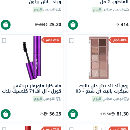
المتطور، 2 مل
ويلد - آش براون
توصيل مجاني
اليوم
التوصيل
اليوم
25.20
414
31.50
40% خصم
25% خصم
روم آند اند بيتر ذان باليت
ماسكارا فلورمار بريشس
سيكرت باليت آي شدو - 03
كورل - ال اف71 كلاسيك بلاك
روزبود غاردن، 7.5 جرام
توصيل مجاني
اليوم
التوصيل
اليوم
56.25
81.30
75
135.50
50% خصم
20% خصم