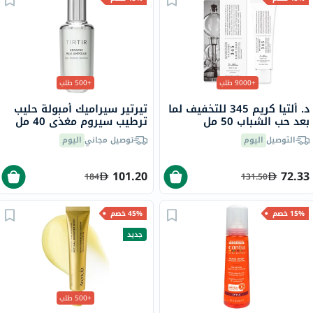
+9000 طلب
+500 طلب
د. ألتيا كريم 345 للتخفيف لما
تيرتير سيراميك أمبولة حليب
بعد حب الشباب 50 مل
ترطيب سيروم مغذي 40 مل
التوصيل
اليوم
توصيل مجاني
اليوم
101.20
72.33
184
131.50
15% خصم
45% خصم
جديد
+500 طلب