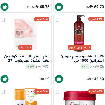
60.78
69.70
110.50
82
25% خصم
55% خصم
أقل سعر
من 30 يوم
+2000 طلب
هاسك شامبو تنعيم بروتين
قناع ورقي للوجه بالكولاجين
الكيراتين 1000 مل
لشد البشرة ميديكوب، 27
جرام
التوصيل
اليوم
التوصيل
اليوم
9
46.50
20
62
45% خصم
50% خصم