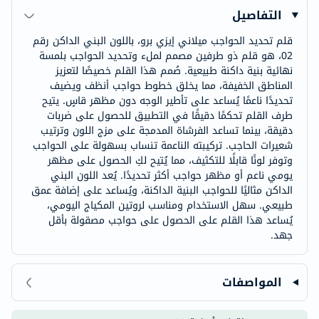
التفاصيل
قلم تحديد الحواجب ميلاني إيزي برو، باللون البني الداكن رقم
02، هو قلم ذو طرفين مصمم لملء وتحديد الحواجب بلمسة
نهائية بنية داكنة طبيعية. صُمم هذا القلم خصيصًا لتعزيز
المناطق الخفيفة، مما يخلق خطوط حواجب أنظف ويضيف
تحديدًا ناعمًا يُساعد على تأطير الوجه دون مظهر قاسٍ. يتيح
طرف القلم تحكمًا دقيقًا في التطبيق للحصول على ضربات
دقيقة، بينما تساعد الفرشاة المدمجة على مزج اللون وترتيب
شعيرات الحاجب. تركيبته الناعمة تنساب بسهولة على الحواجب
وتوفر لونًا قابلًا للتكثيف، مما يُتيح لكِ الحصول على مظهر
يومي ناعم أو مظهر حواجب أكثر تحديدًا. يُعد اللون البني
الداكن مثاليًا للحواجب البنية الداكنة، ويُساعد على إضافة عمق
طبيعي. سهل الاستخدام ومناسب لروتين المكياج اليومي،
يُساعد هذا القلم على الحصول على حواجب مصقولة بأقل
جهد.
المواصفات