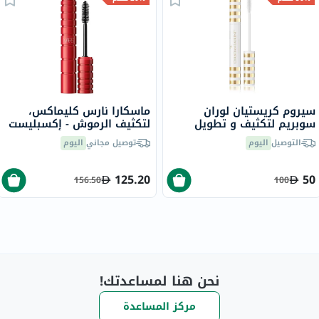
سيروم كريستيان لوران
ماسكارا نارس كليماكس،
سوبريم لتكثيف و تطويل
لتكثيف الرموش - إكسبليست
الرموش، 10 مل
بلاك/7008
التوصيل
اليوم
توصيل مجاني
اليوم
125.20
50
156.50
100
نحن هنا لمساعدتك!
مركز المساعدة