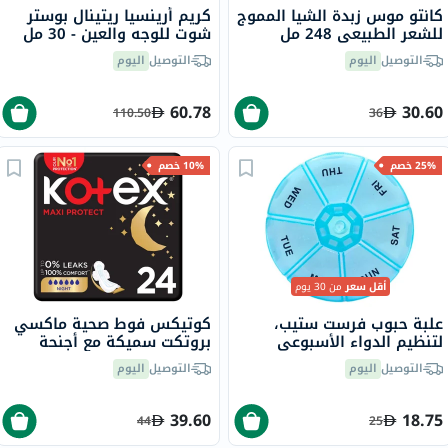
كانتو موس زبدة الشيا المموج
كريم أرينسيا ريتينال بوستر
للشعر الطبيعي 248 مل
شوت للوجه والعين - 30 مل
التوصيل
اليوم
التوصيل
اليوم
60.78
30.60
110.50
36
25% خصم
10% خصم
أقل سعر
من 30 يوم
علبة حبوب فرست ستيب،
كوتيكس فوط صحية ماكسي
لتنظيم الدواء الأسبوعي
بروتكت سميكة مع أجنحة
لحماية طوال الليل، من 24
التوصيل
اليوم
التوصيل
اليوم
39.60
18.75
44
25