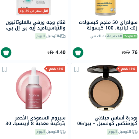
أقل سعر
من 30 يوم
سولاراي 50 ملجم كبسولات
قناع وجه ورقي بالغلوتاثيون
زنك نباتية، 100 كبسولة
والنياسيناميد إيه بي إل بي،
25 مل، 4 قطع
60 دقيقة
تصلك في
التوصيل
اليوم
4.40
76
8
95
15% خصم
45% خصم
بودرة أساس ميلاني
سيروم السموذي الأحمر
كوزمتكس كونسيل + بيج/06
بتركيبة مغذية 8 أرينسيا، 30
مل
التوصيل
اليوم
التوصيل
اليوم