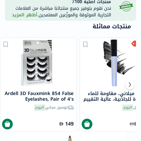
منتجات أصلية 100٪
نحن نقوم بتوفير جميع منتجاتنا مباشرة من العلامات
التجارية الموثوقة والموزّعين المعتمدين.
أظهر المزيد
منتجات مماثلة
ا ميلاني، مقاومة للماء
Ardell 3D Fauxmink 854 False
دة للجاذبية، عالية التقييم
Eyelashes, Pair of 4's
صيل
اليوم
توصيل مجاني
اليوم
149
89