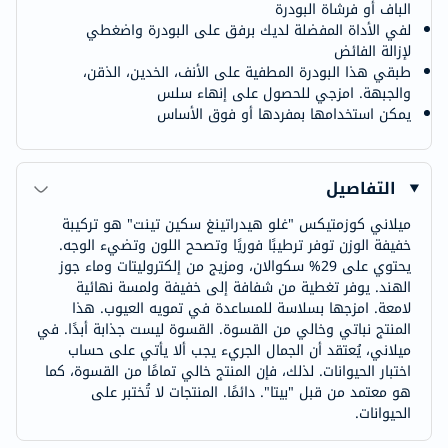
الباف أو فرشاة البودرة
لفي الأداة المفضلة لديك برفق على البودرة واضغطي
لإزالة الفائض
طبقي هذا البودرة المطفية على الأنف، الخدين، الذقن،
والجبهة. امزجي للحصول على إنهاء سلس
يمكن استخدامها بمفردها أو فوق الأساس
التفاصيل
ميلاني كوزمتيكس "غلو هيدراتينغ سكين تينت" هو تركيبة
خفيفة الوزن توفر ترطيبًا فوريًا وتصحح اللون وتضيء الوجه.
يحتوي على 29% سكوالان، ومزيج من إلكتروليتات وماء جوز
الهند. يوفر تغطية من شفافة إلى خفيفة ولمسة نهائية
لامعة. امزجها بسلاسة للمساعدة في تمويه العيوب. هذا
المنتج نباتي وخالي من القسوة. القسوة ليست جذابة أبدًا. في
ميلاني، يُعتقد أن الجمال الجريء يجب ألا يأتي على حساب
اختبار الحيوانات. لذلك، فإن المنتج خالي تمامًا من القسوة، كما
هو معتمد من قبل "بيتا". دائمًا. المنتجات لا تُختبر على
الحيوانات.