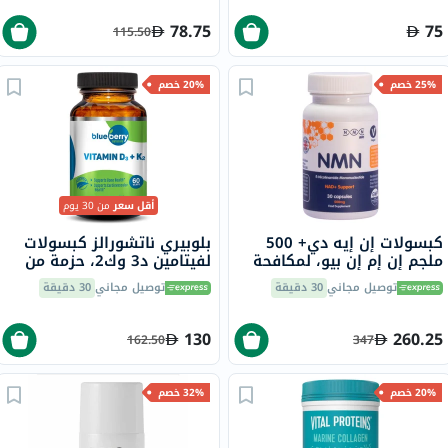
78.75
75
115.50
25% خصم
20% خصم
أقل سعر
من 30 يوم
كبسولات إن إيه دي+ 500
بلوبيري ناتشورالز كبسولات
ملجم إن إم إن بيو، لمكافحة
لفيتامين د3 وك2، حزمة من
الشيخوخة - 30 كبسولة
60
توصيل مجاني
30 دقيقة
توصيل مجاني
30 دقيقة
130
260.25
162.50
347
20% خصم
32% خصم