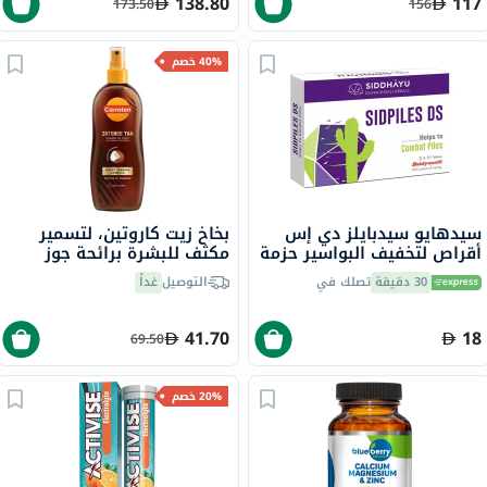
138.80
117
173.50
156
40% خصم
سيدهايو سيدبايلز دي إس
بخاخ زيت كاروتين، لتسمير
أقراص لتخفيف البواسير حزمة
مكثف للبشرة برائحة جوز
من 30
الهند، 200 مل
30 دقيقة
تصلك في
التوصيل
غداً
41.70
18
69.50
20% خصم