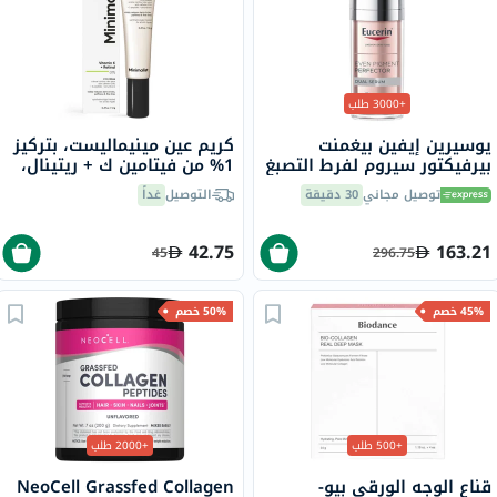
+3000 طلب
يوسيرين إيفين بيغمنت
كريم عين مينيماليست، بتركيز
بيرفيكتور سيروم لفرط التصبغ
1% من فيتامين ك + ريتينال،
المزدوج 30 مل
14 جرام
توصيل مجاني
30 دقيقة
التوصيل
غداً
42.75
163.21
45
296.75
45% خصم
50% خصم
+500 طلب
+2000 طلب
قناع الوجه الورقي بيو-
NeoCell Grassfed Collagen