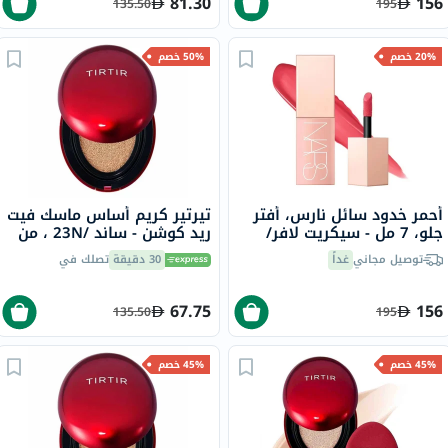
81.30
156
135.50
195
20% خصم
50% خصم
أحمر خدود سائل نارس، أفتر
تيرتير كريم أساس ماسك فيت
جلو، 7 مل - سيكريت لافر/
ريد كوشن - ساند /23N ، من
ووترميلون بينك
18 جرام
توصيل مجاني
غداً
30 دقيقة
تصلك في
67.75
156
135.50
195
45% خصم
45% خصم