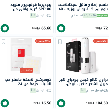
بلسم إصلاح فائق سيكابلاست
بيوديرما فوتوديرم فلويد
باوم بي 5+ لاروش بوزيه - 40
SPF100 كريم واقي من
مل
الشمس خفيف 40 مل
30 دقيقة
تصلك في
التوصيل
غداً
65.60
72
164
90
5% خصم
25% خصم
+800 طلب
براون هالو فيس جودباي هير
كوسركس لاصقة ماستر حب
مزيل الشعر صغير - أبيض،
الشباب حزمة من 24
FS1000
توصيل مجاني
غداً
التوصيل
غداً
16.50
104.50
22
110