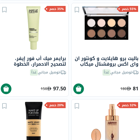
55% خصم
35% خصم
باليت برو هايلايت و كونتور ان
برايمر ميك أب فور إيفر،
واي اكس بروفشنال ميكاب
لتصحيح الاحمرار، الخطوة
برو 2.7 جرام
الأولى، 30 مل
توصيل مجاني
غداً
توصيل مجاني
غداً
97.50
81
150
180
32% خصم
20% خصم