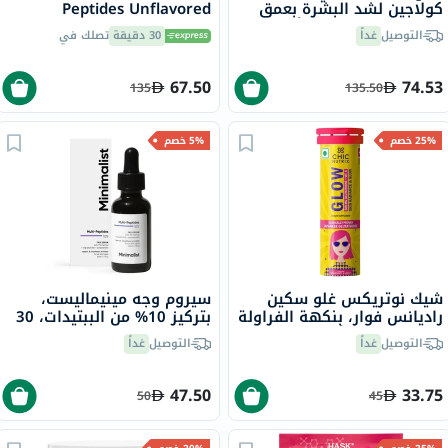
كولاجين لشد البشرة بعمق
Peptides Unflavored
بيودانس، 34 جم - 4 أقنعة
Powder 200g
التوصيل
غداً
30 دقيقة
تصلك في
67.50
74.53
135
135.50
25% خصم
5% خصم
شيك نوتريكس غلو سكين
سيروم وجه مينيماليست،
راديانس فوار، بنكهة الفراولة
بتركيز 10% من الببتيدات، 30
والليمون - 10 أقراص
مل
التوصيل
غداً
التوصيل
غداً
47.50
33.75
50
45