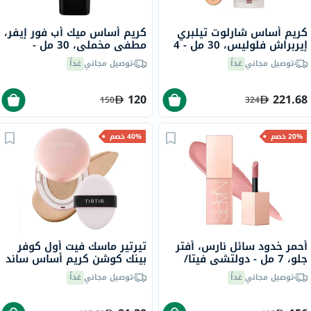
كريم أساس شارلوت تيلبري
كريم أساس ميك أب فور إيفر،
إيربراش فلوليس، 30 مل - 4
مطفي مخملي، 30 مل -
نيوترال
ديزرت/Y365
توصيل مجاني
غداً
توصيل مجاني
غداً
120
221.68
150
324
20% خصم
40% خصم
أحمر خدود سائل نارس، أفتر
تيرتير ماسك فيت أول كوفر
جلو، 7 مل - دولتشي فيتا/
بينك كوشن كريم أساس ساند
دستي روز
/23N من 18 جرام
توصيل مجاني
غداً
توصيل مجاني
غداً