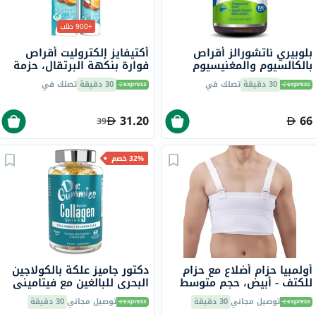
+900 طلب
بلوبيري ناتشورالز أقراص
أكتيفايز إلكتروليت أقراص
بالكالسيوم والمغنيسيوم
فوارة بنكهة البرتقال، حزمة
والزنك، 100 قطعة
من 20
30 دقيقة
تصلك في
30 دقيقة
تصلك في
31.20
66
39
32% خصم
أولمبيا حزام أضلاع مع حزام
دكتور جاميز علكة بالكولاجين
للكتف - أبيض، حجم متوسط
البحري للبالغين مع فيتاميني
OEB-516
ج وهـ، حزمة من 60
توصيل مجاني
30 دقيقة
توصيل مجاني
30 دقيقة