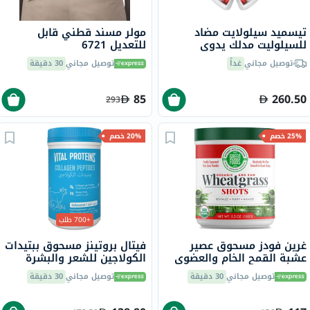
تيسميد سيلولايت مضاد
مولر مسند قطني قابل
للسيلوليت مدلك يدوي
للتعديل 6721
توصيل مجاني
غداً
توصيل مجاني
30 دقيقة
85
260.50
293
25% خصم
20% خصم
+700 طلب
غرين فودز مسحوق عصير
فيتال بروتينز مسحوق ببتيدات
عشبة القمح الخام والعضوي
الكولاجين للشعر والبشرة
150 جرام
والأظافر 284 جرام
توصيل مجاني
30 دقيقة
توصيل مجاني
30 دقيقة