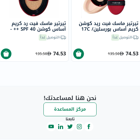
تيرتير ماسك فيت ريد كوشن
تيرتير ماسك فيت رد كريم
كريم أساس بورسلين/ 17C
أساس كوشن SPF 40 ++ -
من 18 جرام
ناتشورال آيفوري/21W، من
التوصيل
غداً
التوصيل
غداً
18جرام
74.53
74.53
135.50
135.50
نحن هنا لمساعدتك!
مركز المساعدة
تابعنا