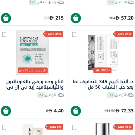
التوصيل
غداً
توصيل مجاني
غداً
شطف 50 مل
215
57.20
308
104
45% خصم
45% خصم
+9000 طلب
أقل سعر
من 30 يوم
د. ألتيا كريم 345 للتخفيف لما
قناع وجه ورقي بالغلوتاثيون
بعد حب الشباب 50 مل
والنياسيناميد إيه بي إل بي،
25 مل، 4 قطع
التوصيل
غداً
التوصيل
غداً
4.40
72.33
8
131.50
45% خصم
5% خصم