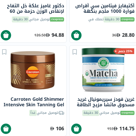
أكتيفايز فيتامين سي أقراص
دكتور غاميز علكة خل التفاح
فوارة 1000 ملجم بنكهة
لإنقاص الوزن حزمة من 60
البرتقال حزمة من 20
30 دقيقة
تصلك في
توصيل مجاني
30 دقيقة
94.88
28.80
126.50
36
25% خصم
غرين فودز سيريمونيال غريد
Carroten Gold Shimmer
مسحوق ماتشا مزيج الطاقة
Intensive Skin Tanning Gel
بالشاي الأخضر 156 جرام
150ml
توصيل مجاني
30 دقيقة
توصيل مجاني
غداً
106
114.75
153