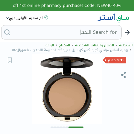
40% off 1st online pharmacy purchase! Code: NEW40
أم سقيم الأولى, دبي
Search for
البحث عن مزيل عرق
الصيدلية
/
الجمال والعناية الشخصية
/
المكياج
/
الوجه
/
بودرة أساس ميلاني كوزمتكس كونسيل + بيرفكت المقاومة اللمعان - ناتشورال/04
%15 خصم