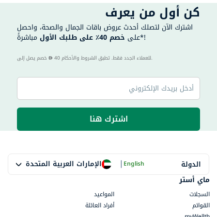
كن أول من يعرف
اشترك الآن لتصلك أحدث عروض باقات الجمال والصحة، واحصل
مباشرةً*!
على
خصم 40٪ على طلبك الأول
40 للعملاء الجدد فقط. تطبق الشروط والأحكام.
خصم يصل إلى
اشترك هنا
|
الإمارات العربية المتحدة
الدولة
English
ماي أستر
السجلات
المواعيد
القوائم
أفراد العائلة
myWellth