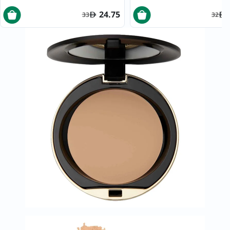
24.75
33
32