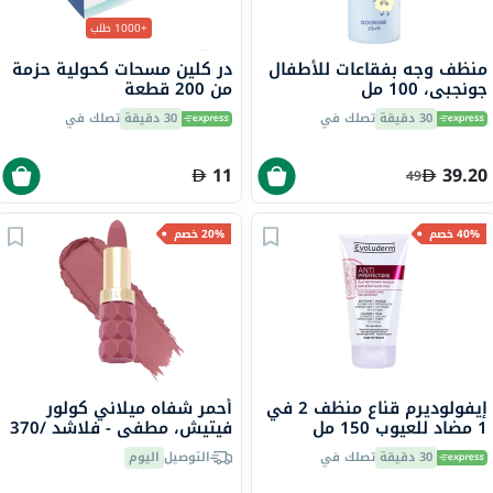
+1000 طلب
منظف وجه بفقاعات للأطفال
در كلين مسحات كحولية حزمة
جونجبي، 100 مل
من 200 قطعة
30 دقيقة
تصلك في
30 دقيقة
تصلك في
11
39.20
49
40% خصم
20% خصم
إيفولوديرم قناع منظف 2 في
أحمر شفاه ميلاني كولور
1 مضاد للعيوب 150 مل
فيتيش، مطفي - فلاشد /370
17323
30 دقيقة
تصلك في
التوصيل
اليوم