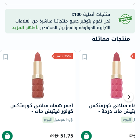
منتجات أصلية 100٪
نحن نقوم بتوفير جميع منتجاتنا مباشرة من العلامات
التجارية الموثوقة والموزّعين المعتمدين.
أظهر المزيد
منتجات مماثلة
25% خصم
شفاه ميلاني كوزمتكس
أحمر شفاه ميلاني كوزمتكس
 فيتيش مات درجة -
كولور فيتيش مات -
3
سيكريت/430
صيل
اليوم
التوصيل
اليوم
51.75
69
62