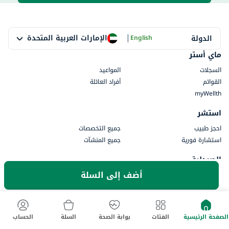
|
الإمارات العربية المتحدة
الدولة
English
ماي أستر
السجلات
المواعيد
القوائم
أفراد العائلة
myWellth
استشر
احجز طبيب
جميع التخصصات
استشارة فورية
جميع المنشآت
الصيدلية
أضف إلى السلة
الفئات
طلب وصفة طبية
طلباتي
العلامات التجارية
محدد موقع المتجر
معلومات السياسة
الصفحة الرئيسية
الفئات
بوابة الصحة
السلة
الحساب