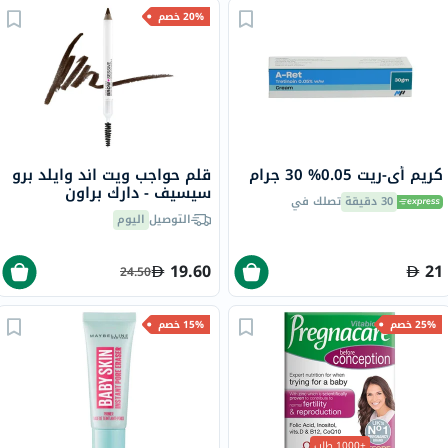
20% خصم
كريم أي-ريت 0.05% 30 جرام
قلم حواجب ويت اند وايلد برو
سيسيف - دارك براون
30 دقيقة
تصلك في
التوصيل
اليوم
19.60
21
24.50
25% خصم
15% خصم
+1000 طلب