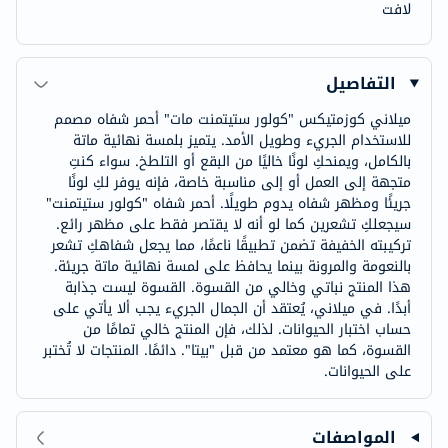
لافت
التفاصيل
ميلاني كوزمتيكس "كولور ستيتمنت مات" أحمر شفاه مصمم
للاستخدام الجريء وطويل الأمد. يتميز بلمسة نهائية ماتة
بالكامل، ويمنحكِ لونًا خاليًا من البقع أو التلطخ. سواء كنتِ
متجهة إلى العمل أو إلى مناسبة خاصة، فإنه يوفر لكِ لونًا
جريئًا ومظهر شفاه يدوم طويلًا. أحمر شفاه "كولور ستيتمنت"
سيجعلكِ تشعرين كما لو أنه لا يقتصر فقط على مظهر رائع.
تركيبته الخفيفة تضمن تطبيقًا ناعمًا، مما يجعل شفاهكِ تشعر
بالنعومة والمرونة بينما يحافظ على لمسة نهائية ماتة جريئة.
هذا المنتج نباتي وخالي من القسوة. القسوة ليست جذابة
أبدًا. في ميلاني، يُعتقد أن الجمال الجريء يجب ألا يأتي على
حساب اختبار الحيوانات. لذلك، فإن المنتج خالي تمامًا من
القسوة، كما هو معتمد من قبل "بيتا". دائمًا. المنتجات لا تُختبر
على الحيوانات.
المواصفات