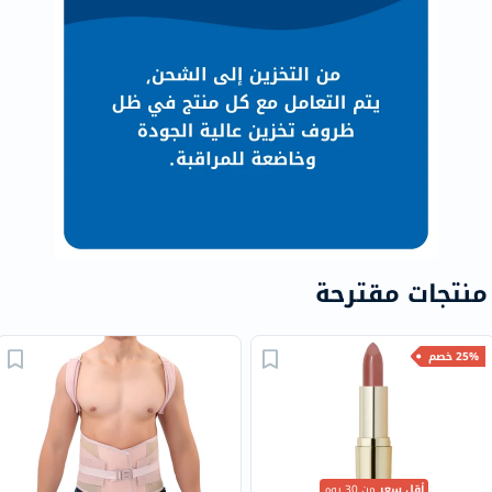
منتجات مقترحة
25% خصم
أقل سعر
من 30 يوم