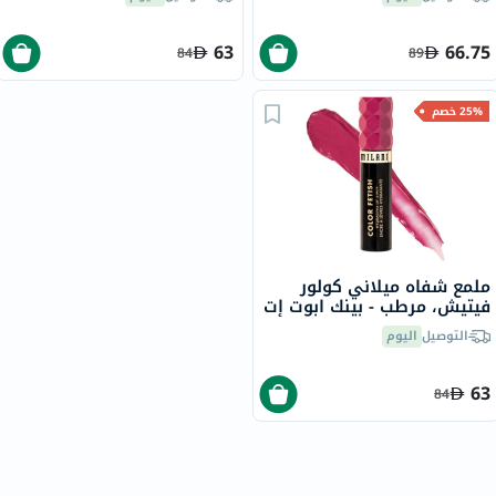
63
66.75
84
89
25% خصم
ملمع شفاه ميلاني كولور
فيتيش، مرطب - بينك ابوت إت
/140
التوصيل
اليوم
63
84