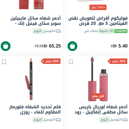
+1000 طلب
فوليكوم أقراص لتعويض نقص
أحمر شفاه سائل مايبيلين
الفيتامين 5 مغ، 20 قرص
سوبر ستاي فينيل إنك -
بيتشي/15
30 دقيقة
تصلك في
التوصيل
اليوم
65.25
5.40
72.50
6
35% خصم
20% خصم
أقل سعر
أحمر شفاه لوريال باريس
قلم تحديد الشفاه فلورمار
سائل مطفي إنفاليبل - رود
المقاوم للماء - روزي
تريبينغ/240
ساند/237
التوصيل
اليوم
التوصيل
اليوم