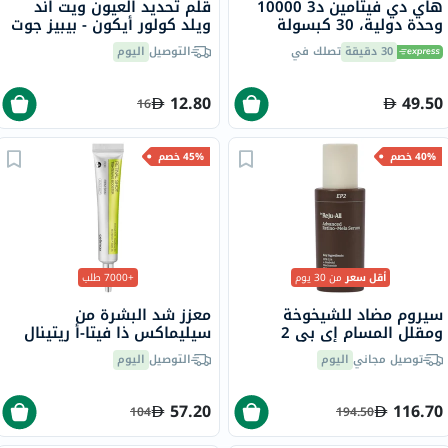
هاي دي فيتامين د3 10000
قلم تحديد العيون ويت اند
وحدة دولية، 30 كبسولة
ويلد كولور أيكون - بيبيز جوت
هلامية لينة
بلاك
30 دقيقة
تصلك في
التوصيل
اليوم
12.80
49.50
16
40% خصم
45% خصم
أقل سعر
من 30 يوم
+7000 طلب
سيروم مضاد للشيخوخة
معزز شد البشرة من
ومقلل المسام إي بي 2
سيليماكس ذا فيتا-أ ريتينال
المتطور دكتور ريجو-أول، 30
شوت، 15 مل
توصيل مجاني
اليوم
التوصيل
اليوم
مل
57.20
116.70
104
194.50