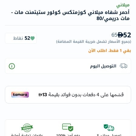
ميلاني
أحمر شفاه ميلاني كوزمتكس كولور ستيتمنت مات -
مات دريمي/80
52
65
52
نقاط
(
جميع الأسعار تشمل ضريبة القيمة المضافة
)
بقي 1 فقط، اطلب الآن
التوصيل اليوم
توصيل مجاني*
دفع آمن %100
علامات تجارية أصلية