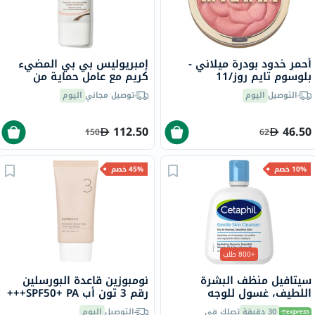
أحمر خدود بودرة ميلاني -
إمبريوليس بي بي المضيء
بلوسوم تايم روز/11
كريم مع عامل حماية من
الشمس 20، 30 مل
التوصيل
اليوم
توصيل مجاني
اليوم
112.50
46.50
150
62
10% خصم
45% خصم
+800 طلب
سيتافيل منظف ​​البشرة
نومبوزين قاعدة البورسلين
اللطيف، غسول للوجه
رقم 3 تون أب SPF50+ PA+++
والجسم للرجال والنساء ذوي
واقي شمسي ملون - بيج 50
30 دقيقة
تصلك في
التوصيل
اليوم