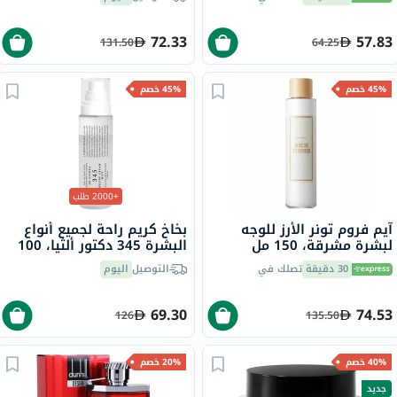
البشرة الجافة والعادية
مل
والحساسة، بدون رائحة، 118
مل
72.33
57.83
131.50
64.25
45% خصم
45% خصم
+2000 طلب
آيم فروم تونر الأرز للوجه
بخاخ كريم راحة لجميع أنواع
لبشرة مشرقة، 150 مل
البشرة 345 دكتور ألثيا، 100
مل
30 دقيقة
تصلك في
التوصيل
اليوم
69.30
74.53
126
135.50
40% خصم
20% خصم
جديد