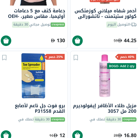
أحمر شفاه ميلاني كوزمتكس
دعامة كتف مع 5 دعامات
كولور ستيتمنت - ناتشورالي
أوليمبا، مقاس صغير، OEH-
شيك/25
411
التوصيل
اليوم
توصيل مجاني
30 دقيقة
130
44.25
59
40% خصم
25% خصم
BOGO- Add 2 qty
مزيل طلاء الأظافر إيفولوديرم
برو فوت جل ناعم لأصابع
200 مل 3057
القدم P31558
30 دقيقة
تصلك في
30 دقيقة
تصلك في
12
16.80
16
28