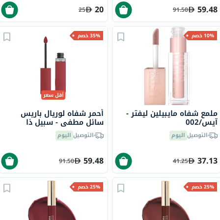
20
59.48
25
91.50
10% خصم
35% خصم
أقل سعر
ملمع شفاه مايبيلين ليفتر -
أحمر شفاه لوريال باريس
آيس/002
سائل مطفي - سبيل ذا
تي/400
التوصيل
اليوم
التوصيل
اليوم
59.48
37.13
91.50
41.25
25% خصم
25% خصم