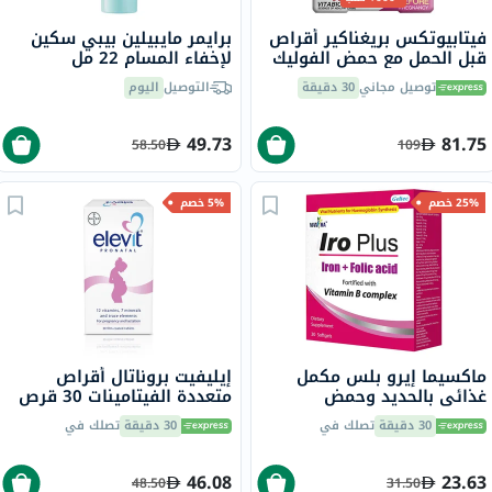
فيتابيوتكس بريغناكير أقراص
برايمر مايبيلين بيبي سكين
قبل الحمل مع حمض الفوليك
لإخفاء المسام 22 مل
لتحسين الخصوبة والتكاثر
توصيل مجاني
30 دقيقة
التوصيل
اليوم
حزمة من 30
49.73
81.75
58.50
109
25% خصم
5% خصم
ماكسيما إيرو بلس مكمل
إيليفيت بروناتال أقراص
غذائي بالحديد وحمض
متعددة الفيتامينات 30 قرص
الفوليك، كبسولات هلامية،
30 دقيقة
تصلك في
30 دقيقة
تصلك في
حزمة من 30 كبسولة
46.08
23.63
48.50
31.50