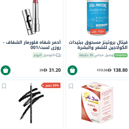
+700 طلب
فيتال بروتينز مسحوق ببتيدات
أحمر شفاه فلورمار الشفاف -
الكولاجين للشعر والبشرة
روزي لست/001
والأظافر 284 جرام
توصيل مجاني
30 دقيقة
التوصيل
اليوم
31.20
138.80
39
173.50
20% خصم