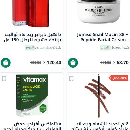
Jumiso Snail Mucin 88 +
دانهيل ديزاير ريد ماء تواليت
Peptide Facial Cream -
برائحة خشبية للرجال 150 مل
100ml
التوصيل
اليوم
توصيل مجاني
اليوم
120.40
68.70
150.50
114.50
20% خصم
قلم تحديد الشفاه ويت اند
فيتاماكس أقراص حمض
وايلد كولور أيكون - تشستنت
الفوليك ٤٠٠ ميكروجرام لدعم