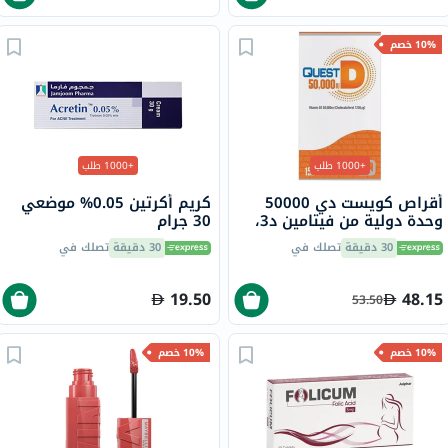
10% خصم
+1000 طلب
+1000 طلب
أقراص كويست دي 50000
كريم أكرتين 0.05% موضعي
وحدة دولية من فيتامين د3،
30 جرام
15 قرص
30 دقيقة
تصلك في
30 دقيقة
تصلك في
19.50
48.15
53.50
10% خصم
10% خصم