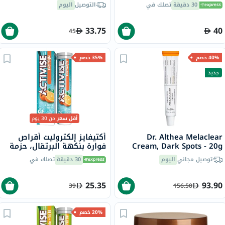
30 دقيقة
تصلك في
التوصيل
اليوم
33.75
40
45
40% خصم
35% خصم
جديد
أقل سعر
من 30 يوم
Dr. Althea Melaclear
أكتيفايز إلكتروليت أقراص
Cream, Dark Spots - 20g
فوارة بنكهة البرتقال، حزمة
من 20
توصيل مجاني
اليوم
30 دقيقة
تصلك في
25.35
93.90
39
156.50
20% خصم