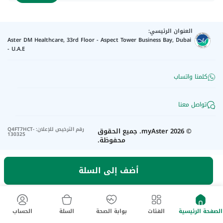
العنوان الرئيسي:
Aster DM Healthcare, 33rd Floor - Aspect Tower Business Bay, Dubai
- U.A.E
كلمنا واتساب
تواصل معنا
رقم الترخيص للإعلان
:
Q4FT7HCT-
©
2026
myAster.
جميع الحقوق
130325
محفوظة.
أضف إلى السلة
الصفحة الرئيسية
الفئات
بوابة الصحة
السلة
الحساب