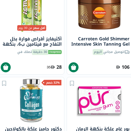
أقل سعر
من 30 يوم
Carroten Gold Shimmer
أكتيفايز أقراص فوارة بخل
Intensive Skin Tanning Gel
التفاح مع فيتامين ب6، بنكهة
150ml
الحمضيات، حزمة من 20
توصيل مجاني
اليوم
30 دقيقة
تصلك في
28
106
35
32% خصم
بور غام علكة بنكهة الرمان
دكتور جاميز علكة بالكولاجين