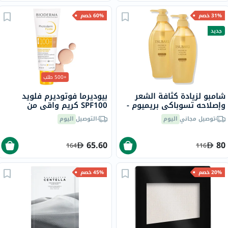
31% خصم
60% خصم
جديد
+500 طلب
شامبو لزيادة كثافة الشعر
بيوديرما فوتوديرم فلويد
وإصلاحه تسوباكي بريميوم -
SPF100 كريم واقي من
2 × 450 مل
الشمس خفيف 40 مل
توصيل مجاني
اليوم
التوصيل
اليوم
65.60
80
164
116
20% خصم
45% خصم