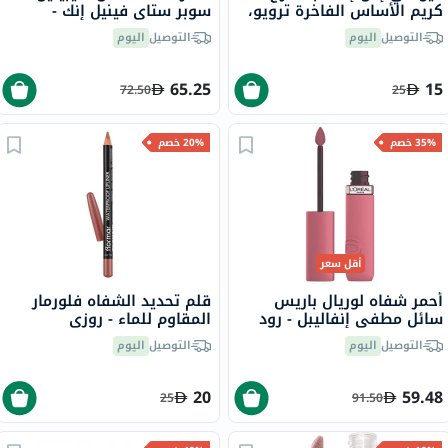
كريم الأساس الفاخرة ترويو،
سوبر ستاي فينيل إنك -
حزمه من 1
بيتشي/15
التوصيل
اليوم
التوصيل
اليوم
65.25
15
72.50
25
35% خصم
20% خصم
أقل سعر
أحمر شفاه لوريال باريس
قلم تحديد الشفاه فلورمار
سائل مطفي إنفاليبل - رود
المقاوم للماء - روزي
تريبينغ/240
ساند/237
التوصيل
اليوم
التوصيل
اليوم
20
59.48
25
91.50