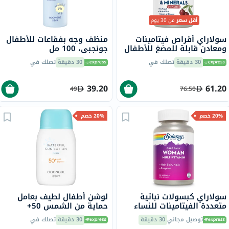
أقل سعر
من 30 يوم
سولاراي أقراص فيتامينات
منظف وجه بفقاعات للأطفال
ومعادن قابلة للمضغ للأطفال
جونجبي، 100 مل
حزمة من 60
30 دقيقة
تصلك في
30 دقيقة
تصلك في
39.20
61.20
49
76.50
20% خصم
20% خصم
سولاراي كبسولات نباتية
لوشن أطفال لطيف بعامل
متعددة الفيتامينات للنساء
حماية من الشمس 50+
مرة واحدة يوميًا 90 كبسولة
جونجبي، 80 جرام
توصيل مجاني
30 دقيقة
30 دقيقة
تصلك في