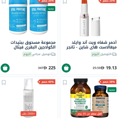
25% خصم
35% خصم
جديد
أحمر شفاه ويت آند وايلد
مجموعة مسحوق ببتيدات
ميغالاست هاي شاين - تانجر
الكولاجين البقري فيتال
رينغ ذا أليرم
بروتينز - 2 × 284 جرام
التوصيل
اليوم
توصيل مجاني
اليوم
225
19.13
347
25.50
38% خصم
45% خصم
جديد
أقل سعر
من 30 يوم
+2000 طلب