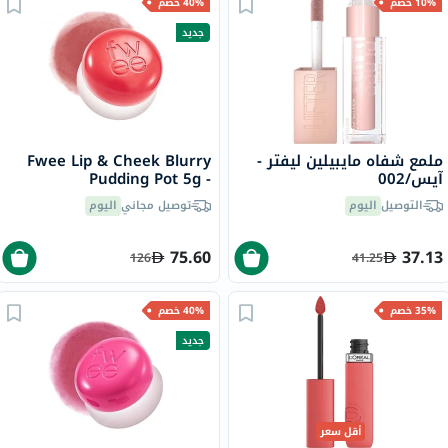
10% خصم
40% خصم
جديد
ملمع شفاه مايبيلين ليفتر -
Fwee Lip & Cheek Blurry
آيس/002
Pudding Pot 5g -
Seventeen/CR04
التوصيل
اليوم
توصيل مجاني
اليوم
75.60
37.13
126
41.25
35% خصم
40% خصم
جديد
أقل سعر