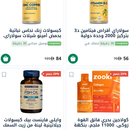
سولاراي أقراص فيتامين د3
كبسولات زنك نحاس نباتية
بتركيز 2000 وحدة دولية
بحمض أمينو شيلات سولاراي،
لتقوية العظام حزمة من 60
100 كبسولة
30 دقيقة
تصلك في
توصيل مجاني
30 دقيقة
84
56
105
70
25% خصم
20% خصم
كولاجين بحري فائق القوة
وايلي فاينست بيك كبسولات
زوكي، 11000 ملجم، بنكهة
جيلاتينية لينة من زيت السمك