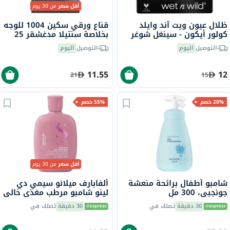
أقل سعر
من 30 يوم
ظلال عيون ويت آند وايلد
قناع ورقي سكين 1004 للوجه
كولور أيكون - سينغل شوغر
بخلاصة سنتيلا مدغشقر 25
مل
التوصيل
اليوم
التوصيل
اليوم
11.55
12
21
15
20% خصم
55% خصم
أقل سعر
من 30 يوم
شامبو أطفال برائحة منعشة
ألفابارف ميلانو سيمي دي
جونجبي، 300 مل
لينو شامبو مرطب مغذي خالي
من كبريتات للشعر الجاف 250
30 دقيقة
تصلك في
30 دقيقة
تصلك في
مل