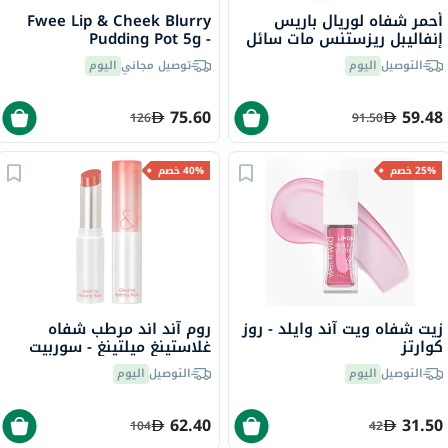
أحمر شفاه لوريال باريس
Fwee Lip & Cheek Blurry
إنفاليبل ريزستنس مات سائل
Pudding Pot 5g -
- سمر فلينغ/625
Cherry/PK03
التوصيل
اليوم
توصيل مجاني
اليوم
75.60
59.48
126
91.50
25% خصم
40% خصم
زيت شفاه ويت آند وايلد - روز
روم آند اند مرطب شفاه
كوارتز
غلاستينغ ميلتينغ - سوربيت
بالم /03، 3.5 جرام
التوصيل
اليوم
التوصيل
اليوم
62.40
31.50
104
42