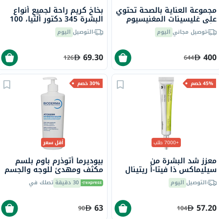
مجموعة العناية بالصحة تحتوي
بخاخ كريم راحة لجميع أنواع
على غليسينات المغنيسيوم
البشرة 345 دكتور ألثيا، 100
وأوميغا 3
مل
توصيل مجاني
اليوم
التوصيل
اليوم
69.30
400
126
644
45% خصم
30% خصم
+7000 طلب
أقل سعر
معزز شد البشرة من
بيوديرما أتوذرم باوم بلسم
سيليماكس ذا فيتا-أ ريتينال
مكثف ومهدئ للوجه والجسم
شوت، 15 مل
500 مل
التوصيل
اليوم
30 دقيقة
تصلك في
63
57.20
90
104