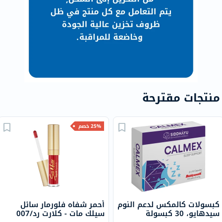
منتجات مقترحة
25% خصم
كبسولات كالمكس لدعم النوم
أحمر شفاه فلورمار سائل
سيدهايو، 30 كبسولة
سيلك مات - كلارت رد/007