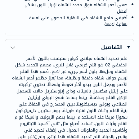
ضعي أحمر الشفاه فوق محدد الشفاه لإبراز اللون بشكل
أفضل
أضيفي ملمع الشفاه في النهاية للحصول على لمسة
نهائية لامعة
التفاصيل
قلم تحديد الشفاه ميلاني كولور ستيتمنت باللون الأحمر
الحقيقي 02 هو قلم كريمي قابل للبري، مصمم لتحديد شكل
الشفاه وملءها بلون أحمر جريء غير لامع. صُمم هذا القلم
لرسم حواف شفاه دقيقة ونظيفة، مما يُعزز مظهر أحمر الشفاه
الأحمر ويجعل اللون يبدو أكثر نعومة ولمعانًا. تحتوي تركيبته
على إيثيل هكسيل بالميتات وداي إيزوستيريل مالات لتسهيل
انزلاق القلم بسلاسة، بينما يساعد شمع البولي إيثيلين
الصناعي وبولي ديسيكلوبنتاديين المهدرج في الحفاظ على
بنية القلم وثبات اللون لفترة طويلة. يوفر ستيريل دايميثيكون
شعورًا مريحًا عند الاستخدام، بينما يدعم الزيوليت والميكا قوام
القلم وثبات اللون. تساعد أصباغ مثل ثاني أكسيد التيتانيوم
وأكاسيد الحديد والملونات الحمراء في إضفاء تحديد غني
ونابض بالحياة. قلم تحديد الشفاه هذا نباتي ولم يُختبر على