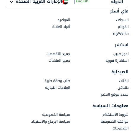
|
الإمارات العربية المتحدة
الدولة
English
ماي أستر
السجلات
المواعيد
القوائم
أفراد العائلة
myWellth
استشر
احجز طبيب
جميع التخصصات
استشارة فورية
جميع المنشآت
الصيدلية
الفئات
طلب وصفة طبية
طلباتي
العلامات التجارية
محدد موقع المتجر
معلومات السياسة
شروط الاستخدام
سياسة الخصوصية
موافقة الخصوصية
سياسة الإرجاع والاسترداد
المدفوعات