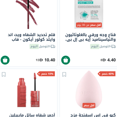
أقل سعر
من 30 يوم
قناع وجه ورقي بالغلوتاثيون
قلم تحديد الشفاه ويت اند
والنياسيناميد إيه بي إل بي،
وايلد كولور أيكون - فاب
25 مل، 4 قطع
فوشيا
التوصيل
اليوم
التوصيل
اليوم
10.40
4.40
13
8
40% خصم
10% خصم
أقل سعر
كيو في إس إسفنجة مزج
أحمر شفاه سائل مايبيلين