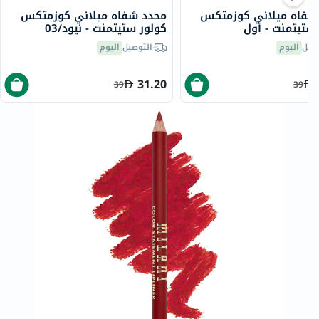
شفاه ميلاني كوزمتكس
محدد شفاه ميلاني كوزمتكس
ستيتمنت - أول
كولور ستيتمنت - نيود/03
ل/04
صيل
اليوم
التوصيل
اليوم
31.20
39
39