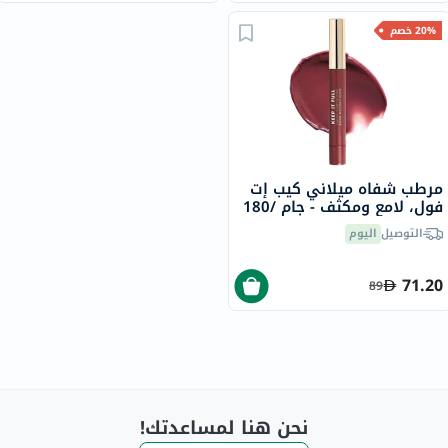
20% خصم
مرطب شفاه ميلاني كيب إت
فول، لامع ومكثف - جام /180
التوصيل
اليوم
71.20
89
نحن هنا لمساعدتك!