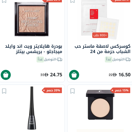
+800 طلب
كوسركس لاصقة ماستر حب
بودرة هايلايتر ويت اند وايلد
الشباب حزمة من 24
ميجاجلو - بريشس بيتلز
التوصيل
غداً
التوصيل
غداً
24.75
16.50
33
22
15% خصم
20% خصم