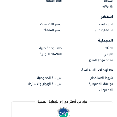
القوائم
أفراد العائلة
myWellth
استشر
احجز طبيب
جميع التخصصات
استشارة فورية
جميع المنشآت
الصيدلية
الفئات
طلب وصفة طبية
طلباتي
العلامات التجارية
محدد موقع المتجر
معلومات السياسة
شروط الاستخدام
سياسة الخصوصية
موافقة الخصوصية
سياسة الإرجاع والاسترداد
المدفوعات
جزء من أستر دي إم للرعاية الصحية