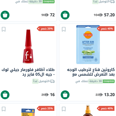
التوصيل
غداً
30 دقيقة
تصلك في
72
57.20
90
104
40% خصم
20% خصم
كاروتين قناع لترطيب الوجه
طلاء أظافر فلورمار جيلي لوك
بعد التعرض للشمس مع
- جيه ال05 فاير رد
حمض الهيالورونيك والصبار
30 دقيقة
تصلك في
التوصيل
غداً
20 مل
16
13.20
20
22
40% خصم
25% خصم