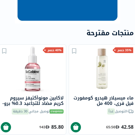
منتجات مقترحة
35% خصم
40% خصم
ماء ميسيلار هيدرو كومفورت
لاكابين مونوأكتيفز سيروم
فيل فري، 400 مل
كريم مضاد للتجاعيد 0.3% برو-
ريتينول لجميع أنواع البشرة
التوصيل
غداً
توصيل مجاني
30 دقيقة
30 مل
85.80
42.58
143
65.50