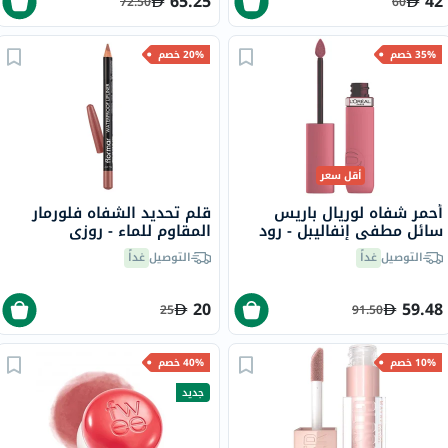
65.25
42
72.50
60
35% خصم
20% خصم
أقل سعر
أحمر شفاه لوريال باريس
قلم تحديد الشفاه فلورمار
سائل مطفي إنفاليبل - رود
المقاوم للماء - روزي
تريبينغ/240
ساند/237
التوصيل
غداً
التوصيل
غداً
20
59.48
25
91.50
10% خصم
40% خصم
جديد