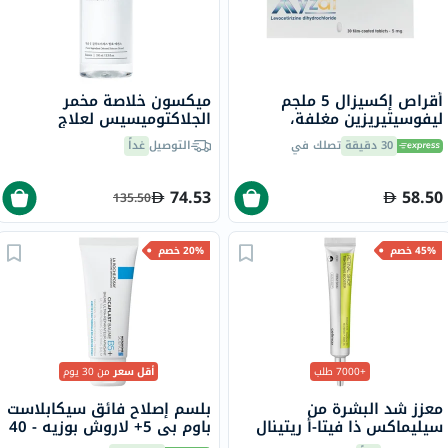
أقراص إكسيزال 5 ملجم
ميكسون خلاصة مخمر
ليفوسيتيريزين مغلفة،
الجلاكتوميسيس لعلاج
لتخفيف الزكام والحساسية،
تصبغات البشرة وندبات حب
30 دقيقة
تصلك في
التوصيل
غداً
30 قطعة
الشباب 100 مل
74.53
58.50
135.50
45% خصم
20% خصم
+7000 طلب
أقل سعر
من 30 يوم
معزز شد البشرة من
بلسم إصلاح فائق سيكابلاست
سيليماكس ذا فيتا-أ ريتينال
باوم بي 5+ لاروش بوزيه - 40
شوت، 15 مل
مل