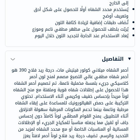
إلى الخارج
يُستخدم محدد الشفاه أولًا للحصول على شكل أدق
وتعريف أوضح
تُضاف طبقات إضافية لزيادة كثافة اللون
يُربّت بلطف للحصول على مظهر مطفي ناعم وموزع
يُعاد الاستخدام عند الحاجة لتجديد اللون خلال اليوم
التفاصيل
أحمر الشفاه ميلاني كولور فيتيش مات، درجة ريد فلاج 390 هو
أحمر شفاه مطفي عالي التصبغ مصمم لمنح لون أحمر
كلاسيكي جريء بلمسة مخملية ناعمة. تم تصميم أحمر الشفاه
هذا للحصول على إطلالات شفاه قوية وملفتة مع منح الشفاه
لوناً مريحاً بإحساس خفيف وكريمي أثناء الاستخدام. تحتوي
التركيبة على حمض الهيالورونيك للمساعدة على إبقاء الشفاه
مرطبة وناعمة بينما تدعم المكونات المرطبة سهولة الانزلاق
أثناء التطبيق. يمنح القوام المطفّي لوناً كاملاً دون إحساس
جاف أو ثقيل مما يجعله مناسباً للمكياج الجريء أو الإطلالات
المسائية أو المناسبات الخاصة أو مع محدد الشفاه لمزيد من
التحديد والرسم. تضيف درجة ريد فلاج لوناً أحمر لافتاً يعزز