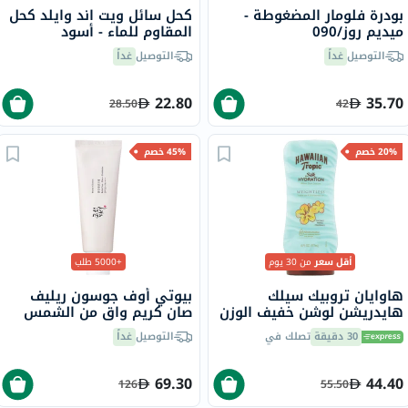
بودرة فلومار المضغوطة -
كحل سائل ويت اند وايلد كحل
ميديم روز/090
المقاوم للماء - أسود
التوصيل
غداً
التوصيل
غداً
22.80
35.70
28.50
42
20% خصم
45% خصم
أقل سعر
من 30 يوم
+5000 طلب
هاوايان تروبيك سيلك
بيوتي أوف جوسون ريليف
هايدريشن لوشن خفيف الوزن
صان كريم واقٍ من الشمس
بعد التعرض لأشعة الشمس
عضوي بلأرز والبروبيوتيك
30 دقيقة
تصلك في
التوصيل
غداً
177 مل
بعامل حماية 50+ وحماية
فائقة 50 مل
69.30
44.40
126
55.50