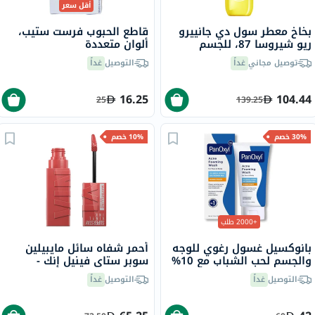
أقل سعر
بخاخ معطر سول دي جانييرو
قاطع الحبوب فرست ستيب،
ريو شيروسا 87، للجسم
ألوان متعددة
والشعر، 90 مل
توصيل مجاني
غداً
التوصيل
غداً
16.25
104.44
25
139.25
30% خصم
10% خصم
+2000 طلب
بانوكسيل غسول رغوي للوجه
أحمر شفاه سائل مايبيلين
والجسم لحب الشباب مع 10%
سوبر ستاي فينيل إنك -
بيروكسيد البنزويل 156 جرام
بيتشي/15
التوصيل
غداً
التوصيل
غداً