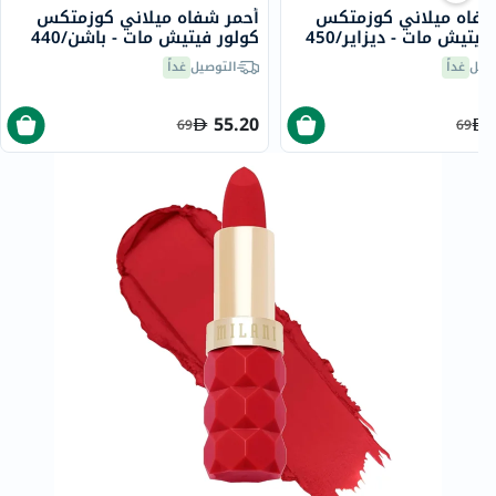
أحمر شفاه ميلاني كوزمتكس
أحمر شفاه ميلاني كوزمتكس
فيتيش مات - ديزاير/450
كولور فيتيش مات - باشن/440
صيل
غداً
التوصيل
غداً
55.20
69
69