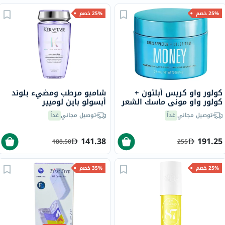
25% خصم
25% خصم
كولور واو كريس أبلتون +
شامبو مرطب ومضيء بلوند
كولور واو موني ماسك الشعر
أبسولو باين لوميير
لشعر فائق اللمعان 215 مل
كيراستاس، 250 مل
توصيل مجاني
غداً
توصيل مجاني
غداً
141.38
191.25
188.50
255
25% خصم
35% خصم