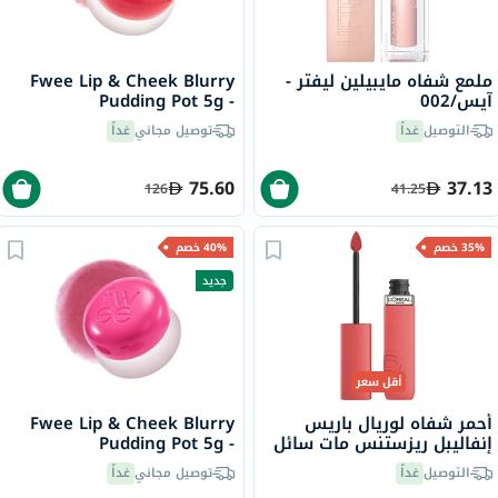
ملمع شفاه مايبيلين ليفتر -
Fwee Lip & Cheek Blurry
آيس/002
Pudding Pot 5g -
Seventeen/CR04
التوصيل
غداً
توصيل مجاني
غداً
75.60
37.13
126
41.25
35% خصم
40% خصم
جديد
أقل سعر
أحمر شفاه لوريال باريس
Fwee Lip & Cheek Blurry
إنفاليبل ريزستنس مات سائل
Pudding Pot 5g -
- سمر فلينغ/625
Cherry/PK03
التوصيل
غداً
توصيل مجاني
غداً