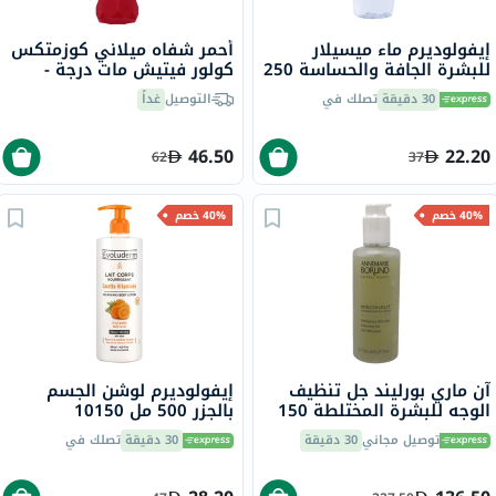
إيفولوديرم ماء ميسيلار
أحمر شفاه ميلاني كوزمتكس
للبشرة الجافة والحساسة 250
كولور فيتيش مات درجة -
مل
بوبي/340
30 دقيقة
تصلك في
التوصيل
غداً
46.50
22.20
62
37
40% خصم
40% خصم
آن ماري بورليند جل تنظيف
إيفولوديرم لوشن الجسم
الوجه للبشرة المختلطة 150
بالجزر 500 مل 10150
مل
توصيل مجاني
30 دقيقة
30 دقيقة
تصلك في