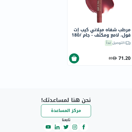
مرطب شفاه ميلاني كيب إت
فول، لامع ومكثف - جام /180
التوصيل
غداً
71.20
89
نحن هنا لمساعدتك!
مركز المساعدة
تابعنا