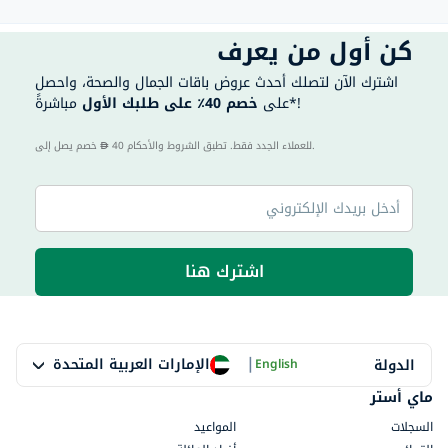
كن أول من يعرف
اشترك الآن لتصلك أحدث عروض باقات الجمال والصحة، واحصل
مباشرةً*!
على
خصم 40٪ على طلبك الأول
40 للعملاء الجدد فقط. تطبق الشروط والأحكام.
خصم يصل إلى
اشترك هنا
|
الإمارات العربية المتحدة
الدولة
English
ماي أستر
السجلات
المواعيد