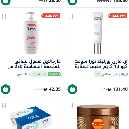
28.20
136.50
47
227.50
40% خصم
30% خصم
آن ماري بورليند بورا سوفت
فارمالاين غسول نسائي
كيو 10 كريم خفيف للعناية
للمنطقة الحساسة 250 مل
بالعين 15 مل
توصيل مجاني
غداً
30 دقيقة
تصلك في
42.35
131.40
60.50
219