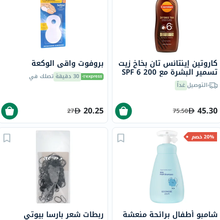
كاروتين إينتانس تان بخاخ زيت
بروفوت واقي الوكعة
تسمير البشرة مع SPF 6 200
30 دقيقة
تصلك في
مل
التوصيل
غداً
20.25
45.30
27
75.50
20% خصم
شامبو أطفال برائحة منعشة
ربطات شعر بارسا بيوتي