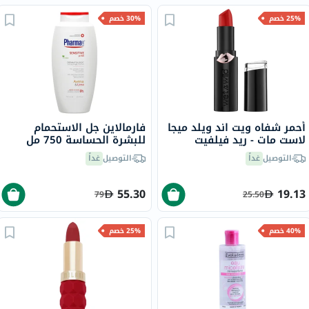
25% خصم
30% خصم
أحمر شفاه ويت اند ويلد ميجا
فارمالاين جل الاستحمام
لاست مات - ريد فيلفيت
للبشرة الحساسة 750 مل
التوصيل
غداً
التوصيل
غداً
55.30
19.13
79
25.50
40% خصم
25% خصم