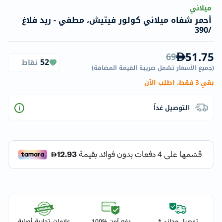
ميلاني
أحمر شفاه ميلاني كولور فيتيش، مطفي - ريد فلاغ
/390
51.75
69
52
نقاط
(
جميع الأسعار تشمل ضريبة القيمة المضافة
)
بقي 3 فقط، اطلب الآن
التوصيل غداً
توصيل مجاني*
دفع آمن %100
علامات تجارية أصلية