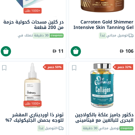
+1000 طلب
Carroten Gold Shimmer
در كلين مسحات كحولية حزمة
Intensive Skin Tanning Gel
من 200 قطعة
150ml
توصيل مجاني
غداً
30 دقيقة
تصلك في
11
106
32% خصم
50% خصم
+1000 طلب
دكتور جاميز علكة بالكولاجين
تونر ذا أورديناري المقشر
البحري للبالغين مع فيتاميني
للوجه بحمض الجليكوليك 7%
ج وهـ، حزمة من 60
لتوحيد لون البشرة 100 مل
توصيل مجاني
30 دقيقة
التوصيل
غداً