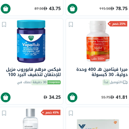
43.75
78.75
87.50
115.50
25% خصم
+500 طلب
ميرا فيتامين هـ 400 وحدة
فيكس مرهم فابوروب مزيل
دولية، 30 كبسولة
للإحتقان لتخفيف البرد 100
جرام
التوصيل
غداً
30 دقيقة
تصلك في
34.25
41.81
55.75
45% خصم