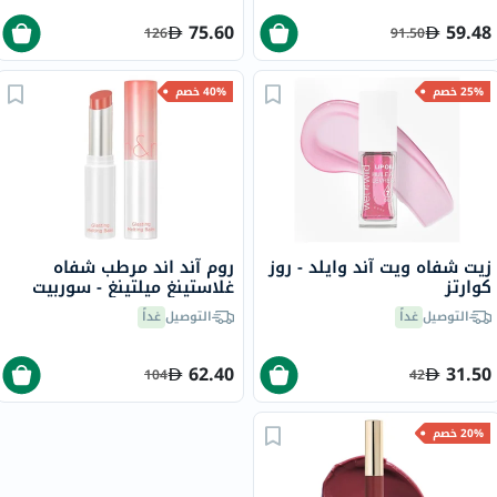
75.60
59.48
126
91.50
25% خصم
40% خصم
زيت شفاه ويت آند وايلد - روز
روم آند اند مرطب شفاه
كوارتز
غلاستينغ ميلتينغ - سوربيت
بالم /03، 3.5 جرام
التوصيل
غداً
التوصيل
غداً
62.40
31.50
104
42
20% خصم