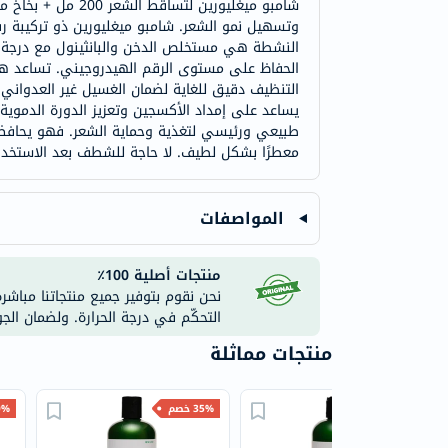
وتسهيل نمو الشعر. شامبو ميغليورين ذو تركيبة 
الحفاظ على مستوى الرقم الهيدروجيني. تساعد هذه
التنظيف دقيق للغاية لضمان الغسيل غير العدواني
يساعد على إمداد الأكسجين وتعزيز الدورة الدمو
طبيعي ورئيسي لتغذية وحماية الشعر. فهو يحافظ 
معطرًا بشكل لطيف. لا حاجة للشطف بعد الاستخدام
المواصفات
منتجات أصلية 100٪
نحن نقوم بتوفير جميع منتجاتنا مباشر
التحكّم في درجة الحرارة. ولضمان الج
منتجات مماثلة
35% خصم
35% خصم
40% 