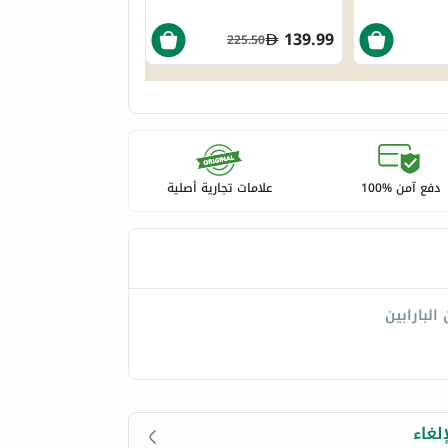
139.99
225.50
دفع آمن %100
علامات تجارية أصلية
البارابين
لغاء