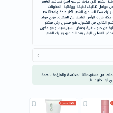
 من الكحول 125 مل، العبوة الترويجية المضادة لتساقط الشعر هي حزمة كومبو لمنع تساقط الشعر
ن عوامل تنظيف لطيفة ووقائية. المكونات
كامل دون إرهاق شعرك. يترك هذا الشامبو الشعر أكثر صحة ولمعانًا مع
كة فروة الرأس الناتجة عن القشرة. مزيج مواد
لشعر الخالي من الكحول، هو محلول رش مبتكر
عبارة عن حبوب غنية بحمض السيليسيك وهو مكون
ضر العملي للرش بعد الشامبو ويترك الشعر
شحنها من مستودعاتنا المعتمدة والمزوّدة بأنظمة
ي أو تطبيقاتنا.
35% خصم