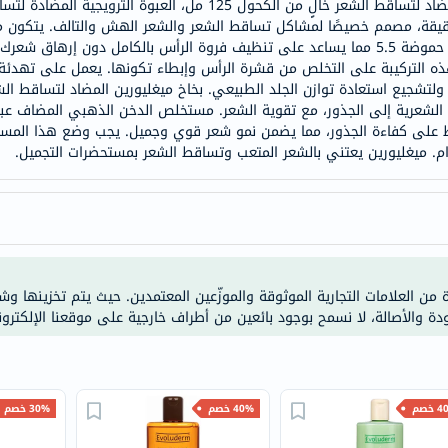
شامبو ميغليورين لتساقط الشعر 200 مل + بخاخ مضاد لتساقط الشعر خالٍ
خسارة
رقيقة، مصمم خصيصًا لمشاكل تساقط الشعر والشعر الهش والتالف. يتكون م
الوزن
النشطة هي مستخلص الدخن والبانثينول مع درجة حموضة 5.5 مما يساعد على تنظيف فروة الرأس بال
فحص
 التركيبة على التخلص من قشرة الرأس وإبطاء تكونها. يعمل على تهدئة ح
صحي
 ولتشجيع استعادة توازن الجلد الطبيعي. بخاخ ميغليورين المضاد لتساقط ا
ية الشعرية إلى الجذور، مع تقوية الشعر. مستخلص الدخن الذهبي المضاف 
روتيني
على كفاءة الجذور، مما يضمن نمو شعر قوي وجميل. يجب وضع هذا المستح
باقة
. ميغليورين يعتني بالشعر المتعب وتساقط الشعر بمستحضرات التجميل.
القلب
الصحي
Original
IV
اختبار
ة من العلامات التجارية الموثوقة والموزّعين المعتمدين. حيث يتم تخزينها و
التحسس
ودة والأصالة، لا نسمح بوجود بائعين من أطراف خارجية على موقعنا الإلكترون
الغذائي
الحالة
الصحية
خصم
40% خصم
30% خصم
البشرة
والشعر