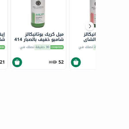
ميل كريك بوتانيكالز
ميل كريك بوتانيكالز
إيف
شامبو شجرة الشاي
شامبو خفيف بالصبار 414
شامب
المهدئ 414 مل
مل
30 دقيقة
تصلك في
30 دقيقة
تصلك في
21
52
52
80
80