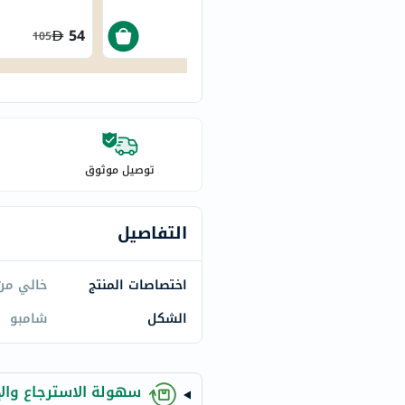
century
accu-
54
239.40
105
399
chek
activise
acuvue
annemarie-
borlind
توصيل موثوق
webber-
naturals
aveeno
التفاصيل
freestylelibre
cetaphil
اختصاصات المنتج
خالي من 
CHalpha
الشكل
شامبو
cerave
dralthea
mustela
سهولة الاسترجاع والإ
celimax