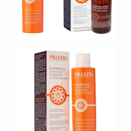
البروستاتا
الفيتامينات
مالتي
فيتامين
فيتامين
أ
فيتامين
ب
فيتامين
ج
فيتامين
د
فيتامين
هـ
المعادن
المغنيسيوم
الحديد