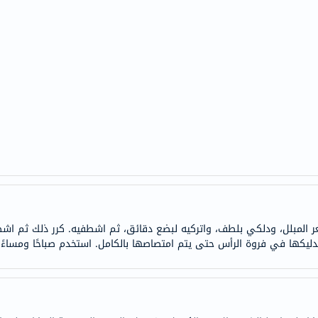
doppelherz
NMN
dessert-
essence
Biochem
SVR
skinceuticals
feel
true-
honey
الصحة
والمكملات
مبلل، ودلكي بلطف، واتركيه لبضع دقائق، ثم اشطفيه. كرر ذلك ثم اشطفdه جيد
يكها في فروة الرأس حتى يتم امتصاصها بالكامل. استخدم صباحًا ومساءً
أساسيات
العناية
الصحية
باقة