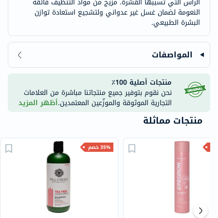
الرأس التي تسببها القشرة. مزيج من مواد التنظيف فائقة
النعومة لضمان غسل غير عدواني ولتشجيع استعادة توازن
البشرة الطبيعي.
المواصفات
منتجات أصلية 100٪
نحن نقوم بتوفير جميع منتجاتنا مباشرة من العلامات
التجارية الموثوقة والموزّعين المعتمدين.
أظهر المزيد
منتجات مماثلة
35% خصم