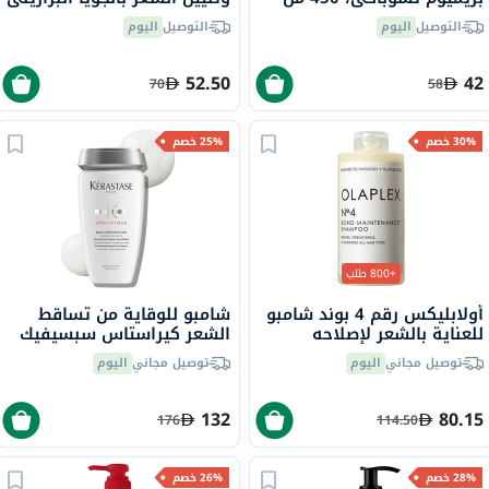
90 مل
التوصيل
اليوم
التوصيل
اليوم
52.50
42
70
58
30% خصم
25% خصم
+800 طلب
أولابليكس رقم 4 بوند شامبو
شامبو للوقاية من تساقط
للعناية بالشعر لإصلاحه
الشعر كيراستاس سبسيفيك
وتقويته وتغذيته 250 مل
باين بريفنشن، 250 مل
توصيل مجاني
اليوم
توصيل مجاني
اليوم
132
80.15
176
114.50
28% خصم
26% خصم