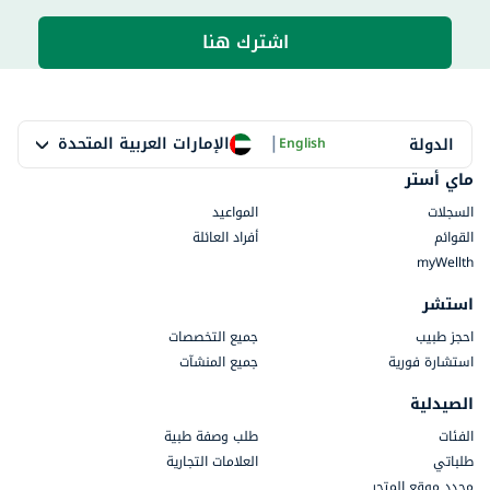
اشترك هنا
|
الإمارات العربية المتحدة
الدولة
English
ماي أستر
السجلات
المواعيد
القوائم
أفراد العائلة
myWellth
استشر
احجز طبيب
جميع التخصصات
استشارة فورية
جميع المنشآت
الصيدلية
الفئات
طلب وصفة طبية
طلباتي
العلامات التجارية
محدد موقع المتجر