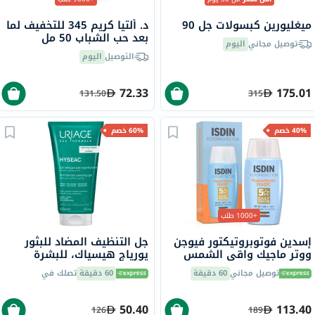
ميغليورين كبسولات جل 90
د. ألتيا كريم 345 للتخفيف لما
بعد حب الشباب 50 مل
توصيل مجاني
اليوم
التوصيل
اليوم
72.33
175.01
131.50
315
40% خصم
60% خصم
+1000 طلب
إسدين فوتوبروتيكتور فيوجن
جل التنظيف المضاد للبثور
ووتر ماجيك واقي الشمس
يورياج هيسياك، للبشرة
بعامل حماية 50 للوجه 50 مل
الدهنية - 50 مل
توصيل مجاني
60 دقيقة
60 دقيقة
تصلك في
50.40
113.40
126
189