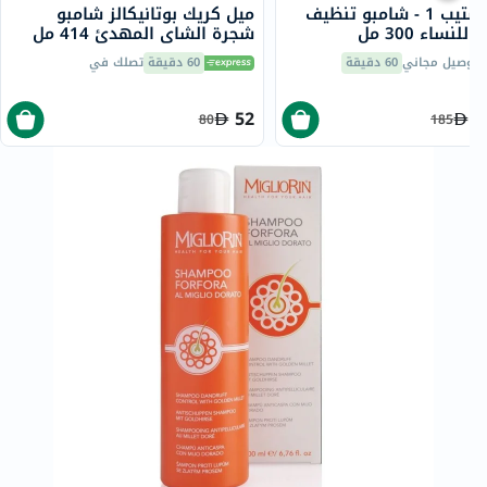
ريجرو ستيب 1 - شامبو تنظيف
ميل كريك بوتانيكالز شامبو
لنساء 300 مل
شجرة الشاي المهدئ 414 مل
توصيل مجاني
60 دقيقة
60 دقيقة
تصلك في
52
1
80
185