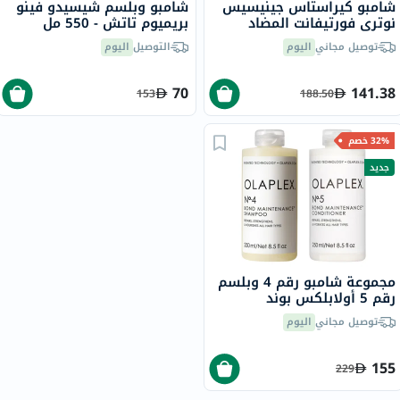
شامبو كيراستاس جينيسيس
شامبو وبلسم شيسيدو فينو
نوتري فورتيفانت المضاد
بريميوم تاتش - 550 مل
لتساقط الشعر، 250 مل
توصيل مجاني
اليوم
التوصيل
اليوم
70
141.38
153
188.50
32% خصم
جديد
مجموعة شامبو رقم 4 وبلسم
رقم 5 أولابلكس بوند
مينتينانس - 250 مل
توصيل مجاني
اليوم
155
229