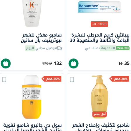
+1000 طلب
بيبانثين كريم المرطب للبشرة
شامبو مغذي للشعر
الجافة والتالفة والمتهيجة 30
نيوتريتيف بان ساتين
جرام
كيراستاس، 250 مل
60 دقيقة
تصلك في
توصيل مجاني
اليوم
132
35
176
28% خصم
25% خصم
أقل سعر
شامبو لتكثيف وإصلاح الشعر
سول دي جانيرو شامبو تقوية
بريميوم تسوباكي، 450 مل
وتليين الشعر بالجويا البرازيلي