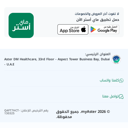
لا تفوت آخر العروض والخصومات
حمل تطبيق ماي أستر الآن
العنوان الرئيسي:
Aster DM Healthcare, 33rd Floor - Aspect Tower Business Bay, Dubai
- U.A.E
كلمنا واتساب
تواصل معنا
رقم الترخيص للإعلان
:
Q4FT7HCT-
©
2026
myAster.
جميع الحقوق
130325
محفوظة.