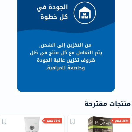
منتجات مقترحة
35% خصم
35% خصم