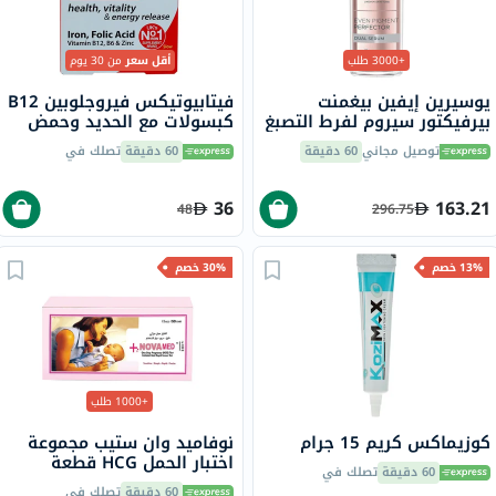
+3000 طلب
أقل سعر
من 30 يوم
يوسيرين إيفين بيغمنت
فيتابيوتيكس فيروجلوبين B12
بيرفيكتور سيروم لفرط التصبغ
كبسولات مع الحديد وحمض
المزدوج 30 مل
الفوليك وفيتامين B12
توصيل مجاني
60 دقيقة
60 دقيقة
تصلك في
لمحاربة التعب، 30 كبسولة
36
163.21
48
296.75
13% خصم
30% خصم
+1000 طلب
كوزيماكس كريم 15 جرام
نوفاميد وان ستيب مجموعة
اختبار الحمل HCG قطعة
60 دقيقة
تصلك في
واحدة
60 دقيقة
تصلك في