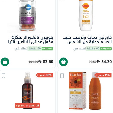
كاروتين حماية وترطيب حليب
بلوبيري ناتشورالز علكات
الجسم حماية من الشمس
مكمل غذائي للبالغين ألترا
SPF50 مع حمض الهيالورونيك
كولاجين + فيتامين سي
60 دقيقة
تصلك في
60 دقيقة
تصلك في
200 مل
وبيوتين، حزمة 60
83.60
54.30
104.50
90.50
49% خصم
38% خصم
أقل سعر
من 30 يوم