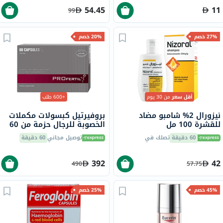
54.45
11
99
27% خصم
20% خصم
أقل سعر
من 30 يوم
+600 طلب
نيزورال 2% شامبو مضاد
بروفيرتيل كبسولات مكملات
للقشرة 100 مل
الخصوبة للرجال حزمة من 60
كبسولة
60 دقيقة
تصلك في
توصيل مجاني
60 دقيقة
392
42
490
57.75
45% خصم
25% خصم