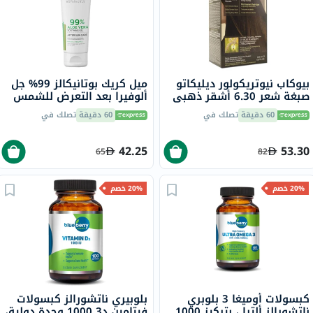
بيوكاب نيوتريكولور ديليكاتو
ميل كريك بوتانيكالز 99% جل
صبغة شعر 6.30 أشقر ذهبي
ألوفيرا بعد التعرض للشمس
داكن 140 مل
236 مل
60 دقيقة
تصلك في
60 دقيقة
تصلك في
42.25
53.30
65
82
20% خصم
20% خصم
كبسولات أوميغا 3 بلوبري
بلوبيري ناتشورالز كبسولات
ناتشورالز ألترا ، بتركيز 1000
فيتامين د3 1000 وحدة دولية،