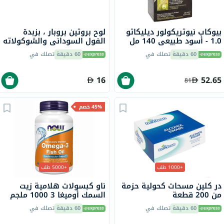
بيوكاب نيوتريكولور ديليكاتو
لوح بروتين بروبار ، بزبدة
1.0 - أسود طبيعي 140 مل
الفول السوداني والشوكولاته
70 جرام
60 دقيقة
تصلك في
60 دقيقة
تصلك في
16
52.65
81
45% خصم
+1000 طلب
+5000 طلب
در كلين مسحات كحولية حزمة
ناو كبسولات هلامية زيت
من 200 قطعة
السمك أوميغا 3 1000 ملجم
180 EPA / 120 DHA حزمة من
60 دقيقة
تصلك في
60 دقيقة
تصلك في
100