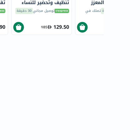
شجرة الشاي المعزز
تنظيف وتحضير للنساء
تقو
اليومي 375 مل
300 مل
300 
30 دقيقة
تصلك في
توصيل مجاني
30 دقيقة
.90
129.50
61.80
185
103