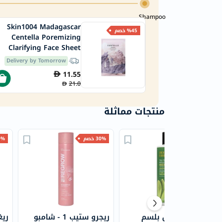
Shampoo
Skin1004 Madagascar
Dr Teal's 
%45 خصم
Centella Poremizing
Nourishing Coco
Clarifying Face Sheet
Essential Oils B
Mask 23ml
Delivery by Tomorrow
Delivery by T
11.55
21.0
منتجات مماثلة
40% خصم
30% خصم
30% 
ديزرت إيسنس بلسم
ريجرو ستيب 1 - شامبو