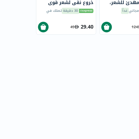
هدئ للشعر،
خروع نقي لشعر قوي
وصحي 100 مل
مجاني
غداً
30 دقيقة
تصلك في
29.40
49
124