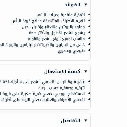
الفوائد
لتغذية وتقوية بصيلات الشعر
تنعيم الأطراف المتقصفة وعلاج فروة الرأس
مملوء بالبيوتين والنعناع وإكليل الجبل
يشجع الشعر الأطول والأكثر صحة
مناسب لجميع أنواع الشعر والقوام
خالي من البارابين والكبريتات والبارافين والزيوت المعدنية. لا يحتوي على EA
طبيعي وعضوي
كيفية الاستعمال
علاج فروة الر
اتركيه وصففيه حسب الرغبة
الاستخدام اليومي: ضعي كمية صغيرة على فروة 
افصلي الأطراف والعناية: ضعي الزيت على أطراف الشعر، ضعي غطاء المعالجة
التفاصيل