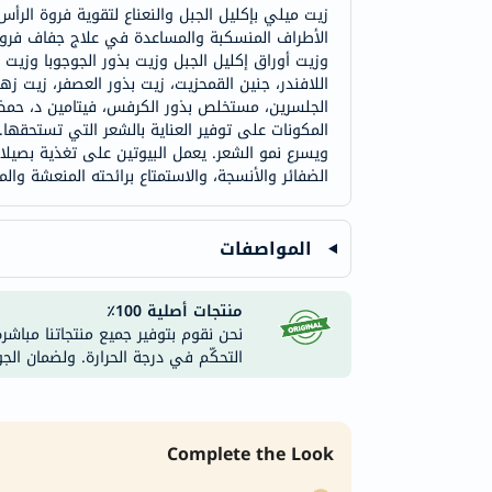
زيت ميلي بإكليل الجبل والنعناع لتقوية فروة الر
الأطراف المنسكبة والمساعدة في علاج جفاف فروة 
وزيت أوراق إكليل الجبل وزيت بذور الجوجوبا وزيت
اللافندر، جنين القمحزيت، زيت بذور العصفر، زيت زهر
الجلسرين، مستخلص بذور الكرفس، فيتامين د، حمض ا
المكونات على توفير العناية بالشعر التي تستحقه
ويسرع نمو الشعر. يعمل البيوتين على تغذية بصيلا
الضفائر والأنسجة، والاستمتاع برائحته المنعشة والم
المواصفات
منتجات أصلية 100٪
نحن نقوم بتوفير جميع منتجاتنا مباشر
التحكّم في درجة الحرارة. ولضمان الج
Complete the Look