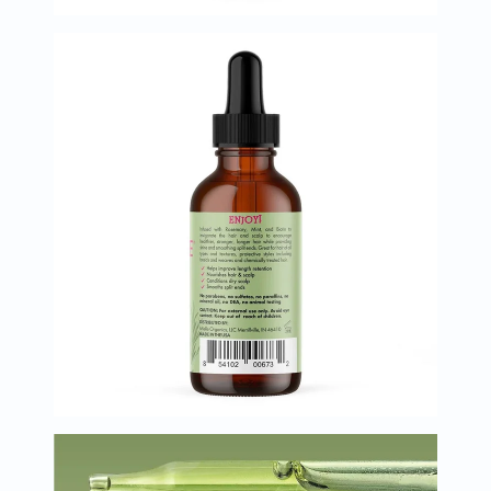
البروستاتا
الفيتامينات
مالتي
فيتامين
فيتامين
أ
فيتامين
ب
فيتامين
ج
فيتامين
د
فيتامين
هـ
المعادن
المغنيسيوم
الحديد