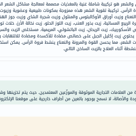
أس والشعر هو تركيبة شاملة غنية بالمغذيات مصممة لمعالجة مشاكل الشعر ال
doppelherz
الرأس. تركيبة تقوية الشعر هذه ممزوجة بمكونات طبيعية وعضوية وزيوت أ
NMN
 النعناع وزيت أوراق الأوكالبتوس والمنثول وزيت شجرة الشاي وزيت جوز اله
ة الربيع المسائية، زيت بذور العنب، زيت اللوز الحلو، زيت نخالة الأرز، خلات
dessert-
لأسكوربيك، زيت الريحان، زيت الباتشولي، المريمية. مستخلص الزيت والسيل
essence
ا. يحتوي زيت إكليل الجبل على خصائص مضادة للأكسدة ومضادة للالتهابات
Biochem
ت الشعر، مما يحسن القوة والمرونة والنعناع ينشط فروة الرأس. يمكن است
SVR
نشطة أثناء العلاج بالزيت الساخن التالي.
skinceuticals
feel
true-
honey
الصحة
ة من العلامات التجارية الموثوقة والموزّعين المعتمدين. حيث يتم تخزينها و
والمكملات
ودة والأصالة، لا نسمح بوجود بائعين من أطراف خارجية على موقعنا الإلكترون
أساسيات
العناية
الصحية
باقة