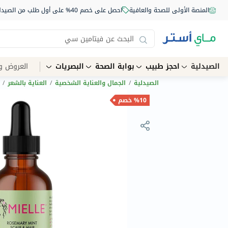
المنصة الأولى للصحة والعافية
احصل على خصم 40% على أول طلب من الصيدلية أونلاين استخدم الكود: NEW40
الصيدلية
احجز طبيب
بوابة الصحة
البصريات
العروض و
الصيدلية
/
الجمال والعناية الشخصية
/
العناية بالشعر
/
%10 خصم