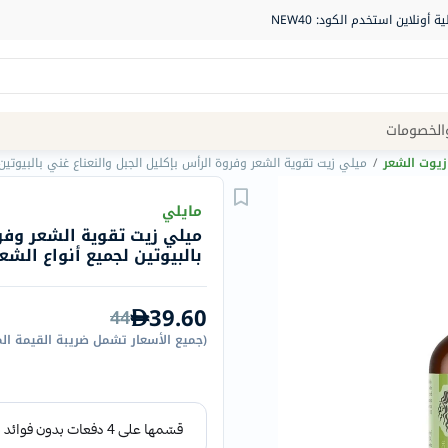
Site
الخصومات
Navigation
زيوت الشعر
/
ميلي زيت تقوية الشعر وفروة الرأس بإكليل الجبل والنعناع غني بالبيوتين لجمي
الصيدلية
مايلي
ميلي زيت تقوية الشعر وفرو
الماركات
بالبيوتين لجميع أنواع الشعر 59 
NDL
Humantara
39.60
44
carroten
(
جميع الأسعار تشمل ضريبة القيمة ال
betadine
La
Roche
Posay