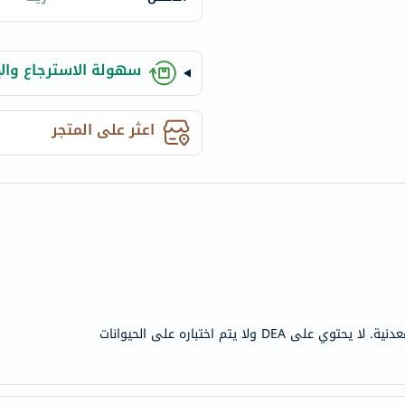
century
accu-
chek
سهولة الاسترجاع والإ
activise
acuvue
annemarie-
اعثر على المتجر
borlind
webber-
naturals
aveeno
freestylelibre
cetaphil
CHalpha
cerave
D ولا يتم اختباره على الحيوانات
dralthea
mustela
celimax