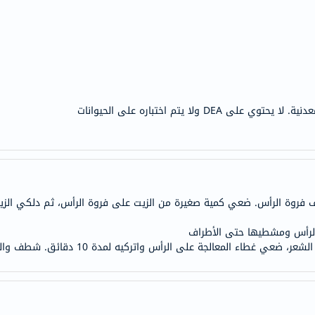
anua
theordinary
neocell
K18
uriage
planet-
D ولا يتم اختباره على الحيوانات
paleo
egoqv
optimumnutrition
olaplex
solaray
أس: قسمي الشعر إلى 4 أجزاء لكشف فروة الرأس. ضعي كمية صغيرة من الزيت على فروة الرأس، 
cosrx
الرأس ومشطيها حتى الأطراف
vitalproteins
 على الرأس واتركيه لمدة 10 دقائق. شطف والمضي قدما في غسل الشعر بالشامبو.
optibac
OMRON
fino
Goongbe