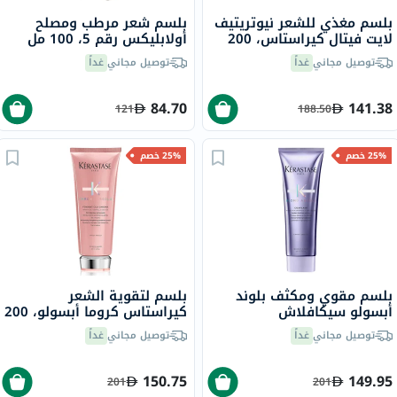
بلسم مغذي للشعر نيوتريتيف
بلسم شعر مرطب ومصلح
لايت فيتال كيراستاس، 200
أولابليكس رقم 5، 100 مل
مل
توصيل مجاني
غداً
توصيل مجاني
غداً
84.70
141.38
121
188.50
25% خصم
25% خصم
بلسم مقوي ومكثف بلوند
بلسم لتقوية الشعر
أبسولو سيكافلاش
كيراستاس كروما أبسولو، 200
كيراستاس، 250 مل
مل
توصيل مجاني
غداً
توصيل مجاني
غداً
150.75
149.95
201
201