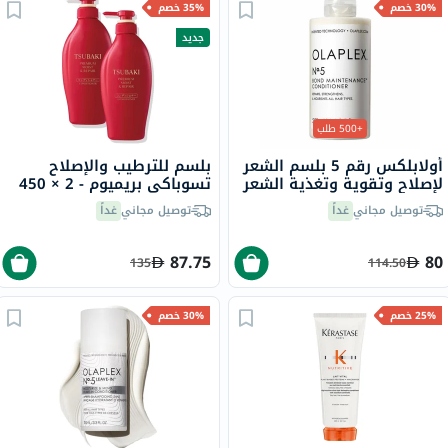
30% خصم
35% خصم
جديد
+500 طلب
أولابلكس رقم 5 بلسم الشعر
بلسم للترطيب والإصلاح
لإصلاح وتقوية وتغذية الشعر
تسوباكي بريميوم - 2 × 450
250 مل
مل
توصيل مجاني
غداً
توصيل مجاني
غداً
87.75
80
135
114.50
25% خصم
30% خصم