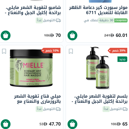
مولر سبورت كير دعامة الظهر
شامبو لتقوية الشعر مايلي،
القابلة للتعديل 6711
برائحة إكليل الجبل والنعناع -
2 × 355 مل
30 دقيقة
تصلك في
التوصيل
غداً
70
60.01
106
241
39% خصم
10% خصم
جديد
بلسم لتقوية الشعر مايلي،
ميلي قناع تقوية الشعر
برائحة إكليل الجبل والنعناع -
بالروزماري والنعناع مع
2 × 355 مل
البيوتين لأنواع الشعر 340
التوصيل
غداً
التوصيل
غداً
جرام
47.70
65
53
106