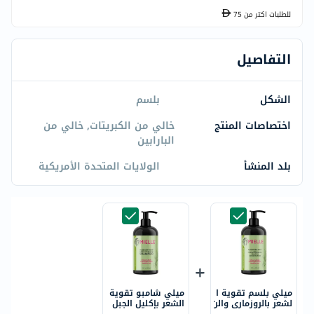
للطلبات اكتر من
75
التفاصيل
الشكل
بلسم
اختصاصات المنتج
خالي من الكبريتات, خالي من
البارابين
بلد المنشأ
الولايات المتحدة الأمريكية
ميلي بلسم تقوية ا
ميلي شامبو تقوية
لشعر بالروزماري والن
الشعر بإكليل الجبل