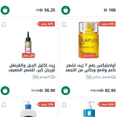
56.25
106
75
30% خصم
40% خصم
+600 طلب
أقل سعر
أولابليكس رقم 7 زيت لشعر
زيت إكليل الجبل والقرنفل
ناعم ولامع وخالي من التجعد
أوربان كير، للشعر الضعيف
30 مل
100 مل
توصيل مجاني
غداً
التوصيل
غداً
30.90
82.95
51.50
118.50
40% خصم
10% خصم