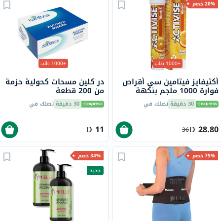
20% خصم
+1000 طلب
+1000 طلب
أكتيفايز فيتامين سي أقراص
در كلين مسحات كحولية حزمة
فوارة 1000 ملجم بنكهة
من 200 قطعة
البرتقال حزمة من 20
30 دقيقة
تصلك في
30 دقيقة
تصلك في
11
28.80
36
75% خصم
34% خصم
جديد