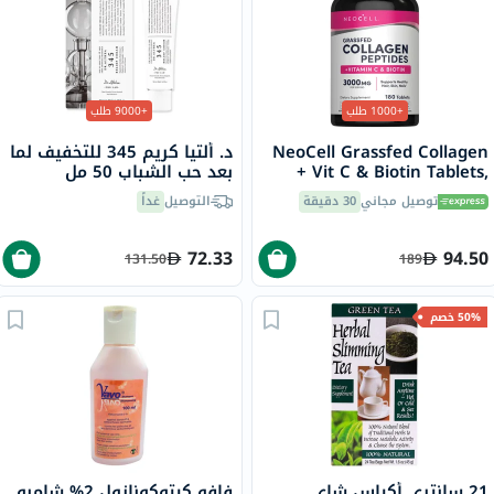
+1000 طلب
+9000 طلب
NeoCell Grassfed Collagen
د. ألتيا كريم 345 للتخفيف لما
+ Vit C & Biotin Tablets,
بعد حب الشباب 50 مل
Pack of 180's
توصيل مجاني
30 دقيقة
التوصيل
غداً
72.33
94.50
131.50
189
50% خصم
21 سانتري أكياس شاي
فافو كيتوكونازول 2% شامبو