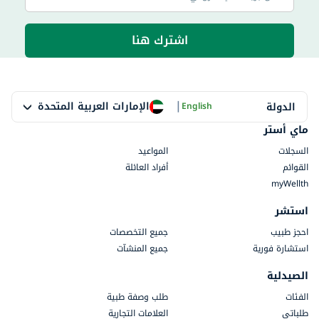
اشترك هنا
|
الإمارات العربية المتحدة
الدولة
English
ماي أستر
السجلات
المواعيد
القوائم
أفراد العائلة
myWellth
استشر
احجز طبيب
جميع التخصصات
استشارة فورية
جميع المنشآت
الصيدلية
الفئات
طلب وصفة طبية
طلباتي
العلامات التجارية