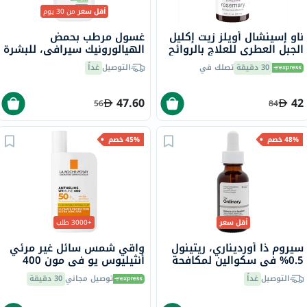
أقل سعر
من 30 يوم
ناو إسينشال أويلز زيت إكليل
غسول مرطب بحمض
الجبل العطري للعلاج بالروائح
الهيالورونيك سيرافي، للبشرة
العطرية 30 مل
العادية إلى الجافة، 236 مل
30 دقيقة
تصلك في
التوصيل
غداً
47.60
42
56
84
48% خصم
45% خصم
أقل سعر
+3000 طلب
سيروم ذا أورديناري، ريتينول
واقي شمس سائل غير مرئي
0.5% في سكوالين لمكافحة
أنثيليوس يو في مون 400
علامات التقدم في السن، 30
لاروش بوزيه، عامل حماية
التوصيل
غداً
توصيل مجاني
30 دقيقة
مل
50+ - 50 مل