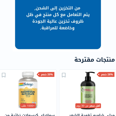
منتجات مقترحة
28% خصم
20% خصم
أقل سعر
من 30 يوم
+1000 طلب
ميلي شامبو تقوية الشعر
سولاراي كبسولات نباتية من