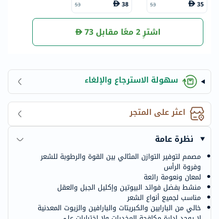
عناع مع البيوتين لج
والنعناع مع البيوتين
38
35
53
53
ميع أنواع الشعر 355
لجميع أنواع الشعر 3
مل
55 مل
اشترِ 2 معًا مقابل
73
سهولة الاسترجاع والإلغاء
اعثر على المتجر
نظرة عامة
مصمم لتوفير التوازن المثالي بين القوة والرطوبة للشعر
وفروة الرأس
لمعان ونعومة رائعة
منشط بفضل فوائد البيوتين وإكليل الجبل والعقل
مناسب لجميع أنواع الشعر
خالي من البارابين والكبريتات والبارافين والزيوت المعدنية
لا يوجد إدارة مكافحة المخدرات ولا اختبارات على