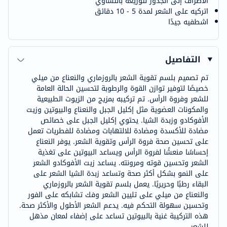
الأطراف إلى الجذور لتوزيعه بالتساوي
اتركيه على الشعر لمدة 5 - 10 دقائق
اشطفيه جيدًا
التفاصيل
تم تصميم بلسم تقوية الشعر بالروزماري والنعناع من ميلي
خصيصًا لتوفير توازن القوة والرطوبة لتحسين الحالة العامة
للشعر وفروة الرأس. تم تركيبه بمزيج من الزيوت الطبيعية
والمكونات العضوية مثل إكليل الجبل والنعناع والبيوتين وزيت
الأفوكادو وزبدة الشيا. يحتوي إكليل الجبل على خصائص
مضادة للأكسدة ومضادة للالتهابات ومضادة للفطريات تعمل
على تحسين صحة فروة الرأس وتقوية الشعر. يوفر النعناع
إحساسًا منعشًا لفروة الرأس ويساعد البيوتين على تغذية
الشعر وتحسين قوته ومرونته. يساعد زيت الأفوكادو الشعر
على النمو بشكل أكثر صحة وتساعد زبدة الشيا الشعر على
البقاء رطبًا وحريريًا. يعمل بلسم تقوية الشعر بالروزماري
والنعناع من ميلي على تليين الشعر وفك تشابكه على الفور
وتحسين سهولة التحكم فيه. يدعم الشعر الأطول والأكثر صحة.
هذه التركيبة غنية بالبيوتين تساعد على إضفاء لمعان مذهل
للشعر.