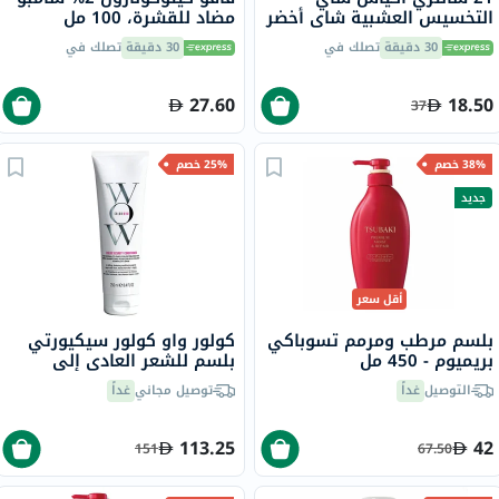
التخسيس العشبية شاي أخضر
مضاد للقشرة، 100 مل
حزمة من 24
30 دقيقة
تصلك في
30 دقيقة
تصلك في
27.60
18.50
37
38% خصم
25% خصم
جديد
أقل سعر
بلسم مرطب ومرمم تسوباكي
كولور واو كولور سيكيورتي
بريميوم - 450 مل
بلسم للشعر العادي إلى
الكثيف المعالج بالألوان 250
التوصيل
غداً
توصيل مجاني
غداً
مل
113.25
42
151
67.50