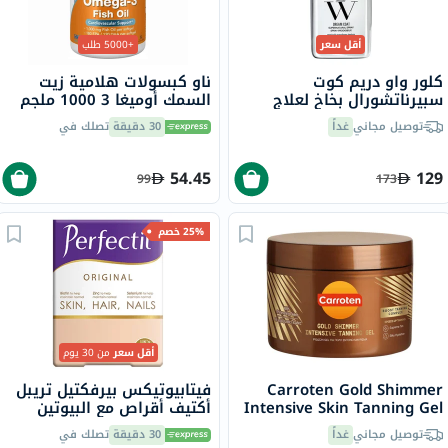
أقل سعر
+5000 طلب
كلور واو دريم كوت
ناو كبسولات هلامية زيت
سبيرناتشورال بخاخ لعلاج
السمك أوميغا 3 1000 ملجم
تجعد الشعر، 200 مل
180 EPA / 120 DHA حزمة من
توصيل مجاني
غداً
30 دقيقة
تصلك في
100
54.45
129
99
173
25% خصم
أقل سعر
من 30 يوم
Carroten Gold Shimmer
فيتابيوتيكس بيرفكتيل تريبل
Intensive Skin Tanning Gel
أكتيف أقراص مع البيوتين
150ml
والزنك والسيلينيوم للبشرة
توصيل مجاني
غداً
30 دقيقة
تصلك في
والشعر والأظافر، 30 قرص