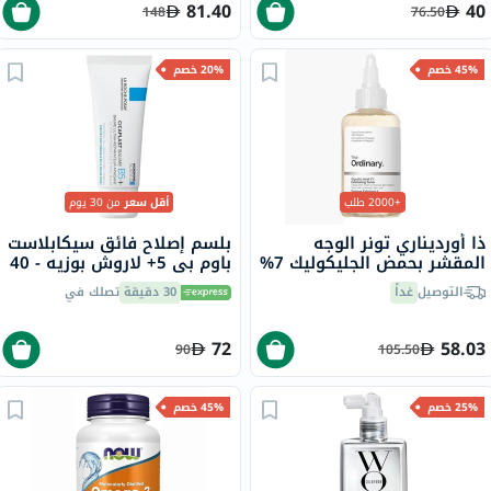
81.40
40
148
76.50
45% خصم
20% خصم
+2000 طلب
أقل سعر
من 30 يوم
ذا أورديناري تونر الوجه
بلسم إصلاح فائق سيكابلاست
المقشر بحمض الجليكوليك 7%
باوم بي 5+ لاروش بوزيه - 40
لتوحيد لون البشرة 240 مل
مل
التوصيل
غداً
30 دقيقة
تصلك في
72
58.03
90
105.50
25% خصم
45% خصم