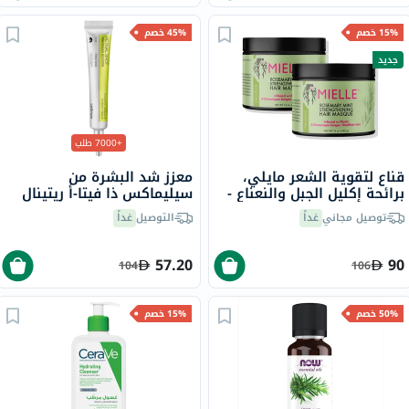
15% خصم
45% خصم
جديد
+7000 طلب
قناع لتقوية الشعر مايلي،
معزز شد البشرة من
برائحة إكليل الجبل والنعناع -
سيليماكس ذا فيتا-أ ريتينال
2 × 340 جرام
شوت، 15 مل
توصيل مجاني
غداً
التوصيل
غداً
57.20
90
104
106
50% خصم
15% خصم