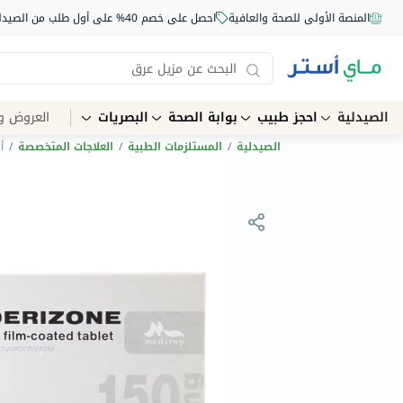
المنصة الأولى للصحة والعافية
احصل على خصم 40% على أول طلب من الصيدلية أونلاين استخدم الكود: NEW40
الصيدلية
احجز طبيب
بوابة الصحة
البصريات
العروض و
الصيدلية
/
المستلزمات الطبية
/
العلاجات المتخصصة
/
أق