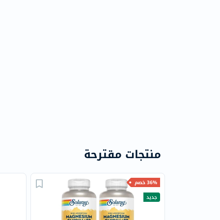
منتجات مقترحة
36% خصم
جديد