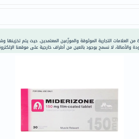
anua
theordinary
neocell
K18
uriage
ة من العلامات التجارية الموثوقة والموزّعين المعتمدين. حيث يتم تخزينها و
planet-
ودة والأصالة، لا نسمح بوجود بائعين من أطراف خارجية على موقعنا الإلكترون
paleo
egoqv
optimumnutrition
olaplex
solaray
cosrx
vitalproteins
optibac
OMRON
fino
Goongbe