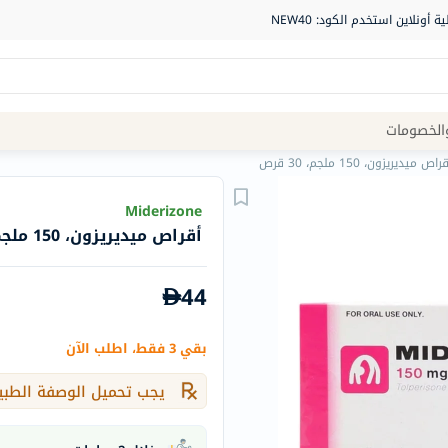
Site
الخصومات
Navigation
راص ميديريزون، 150 ملجم، 30 قرص
الصيدلية
Miderizone
أقراص ميديريزون، 150 ملجم، 30 قرص
الماركات
NDL
44
Humantara
carroten
بقي 3 فقط، اطلب الآن
betadine
La
يجب تحميل الوصفة الطبي
Roche
Posay