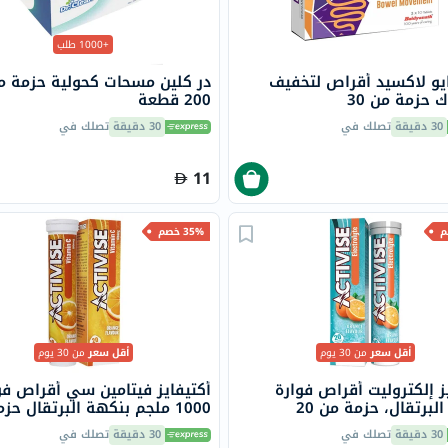
البروستاتا
الفيتامينات
+1000 طلب
مالتي
و لاكسيد أقراص لتخفيف
در كلين مسحات كحولية حزمة م
فيتامين
 حزمة من 30
200 قطعة
فيتامين
30 دقيقة
تصلك في
30 دقيقة
تصلك في
أ
فيتامين
11
ب
فيتامين
35% خصم
ج
فيتامين
د
فيتامين
هـ
أقل سعر
من 30 يوم
أقل سعر
من 30 يوم
المعادن
ز إلكتروليت أقراص فوارة
أكتيفايز فيتامين سي أقراص فو
لبرتقال، حزمة من 20
1000 ملجم بنكهة البرتقال حز
المغنيسيوم
20
الحديد
30 دقيقة
تصلك في
30 دقيقة
تصلك في