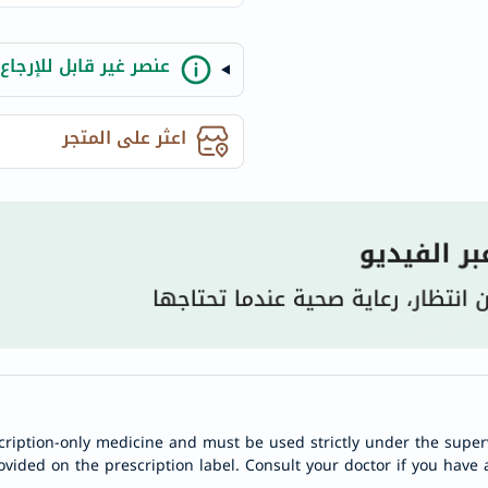
century
accu-
chek
عنصر غير قابل للإرجاع
activise
acuvue
اعثر على المتجر
annemarie-
borlind
webber-
naturals
aveeno
freestylelibre
cetaphil
CHalpha
cerave
dralthea
cription-only medicine and must be used strictly under the superv
mustela
ovided on the prescription label. Consult your doctor if you have 
celimax