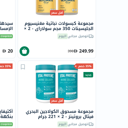
أقل سعر
مجموعة كبسولات نباتية مغنيسيوم
سيدهاي
الجليسينات 350 مجم سولاراي - 2 ×
الإمساك
120 كبسولة
توصيل مجاني
اليوم
20
249.99
390
35% خصم
35% خصم
جديد
أقل سعر
مجموعة مسحوق الكولاجين البحري
أكتيفاي
فيتال بروتينز - 2 × 221 جرام
بنكهة ا
توصيل مجاني
اليوم