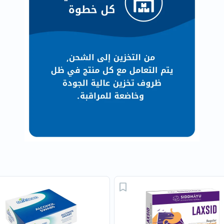
العظام
والمفاصل
المخ
والذاكرة
صحة
القلب
دعم
مرضى
السكري
دعم
الكلى
والمسالك
البولية
دعم
الكبد
صحة