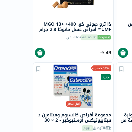
ن
ذا ترو هوني كو. 400+ MGO 13+
UMF™ أقراص عسل مانوكا 2.8 جرام
8 أقراص
30 دقيقة
تصلك في
49
39% خصم
جديد
أقل سعر
ارة
مجموعة أقراص كالسيوم وفيتامين د
مة من
فيتابيوتيكس أوستيوكير - 2 × 30
قرص
التوصيل
اليوم