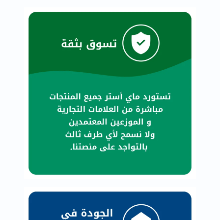
خسارة
الوزن
فحص
صحي
روتيني
باقة
القلب
الصحي
Original
IV
اختبار
التحسس
الغذائي
الحالة
الصحية
البشرة
والشعر