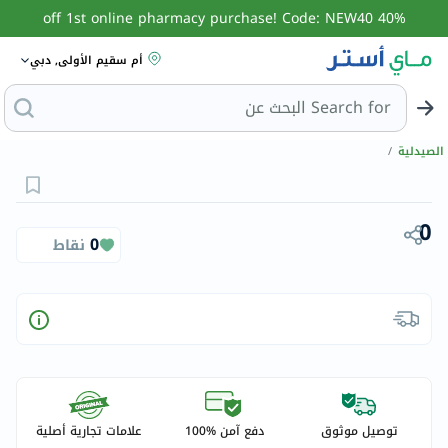
40% off 1st online pharmacy purchase! Code: NEW40
أم سقيم الأولى, دبي
Search for
البحث عن مز
الصيدلية
/
0
0
نقاط
توصيل موثوق
دفع آمن %100
علامات تجارية أصلية