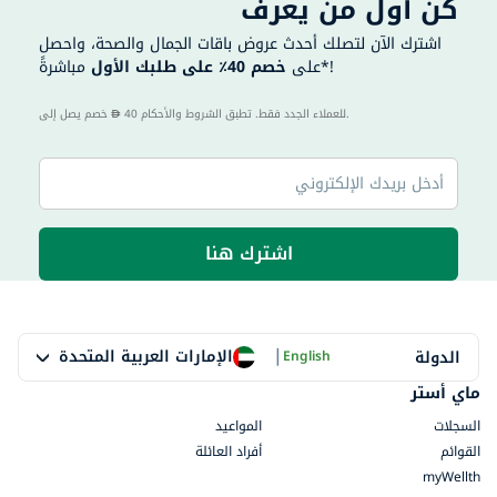
كن أول من يعرف
اشترك الآن لتصلك أحدث عروض باقات الجمال والصحة، واحصل
مباشرةً*!
على
خصم 40٪ على طلبك الأول
40 للعملاء الجدد فقط. تطبق الشروط والأحكام.
خصم يصل إلى
اشترك هنا
|
الإمارات العربية المتحدة
الدولة
English
ماي أستر
السجلات
المواعيد
القوائم
أفراد العائلة
myWellth