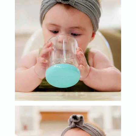
البروستاتا
الفيتامينات
مالتي
فيتامين
فيتامين
أ
فيتامين
ب
فيتامين
ج
فيتامين
د
فيتامين
هـ
المعادن
المغنيسيوم
الحديد