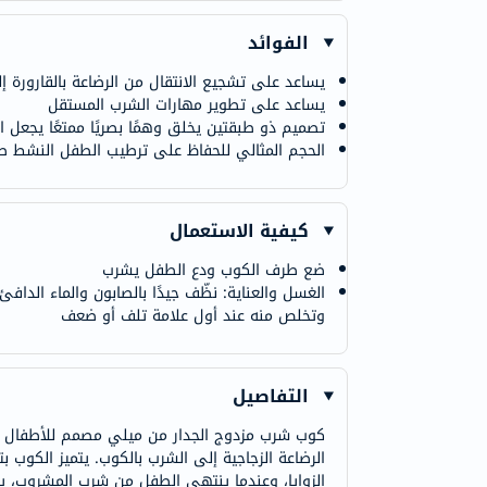
الفوائد
يساعد على تشجيع الانتقال من الرضاعة بالقارورة 
يساعد على تطوير مهارات الشرب المستقل
تصميم ذو طبقتين يخلق وهمًا بصريًا ممتعًا يجعل ا
الحجم المثالي للحفاظ على ترطيب الطفل النشط طو
كيفية الاستعمال
ضع طرف الكوب ودع الطفل يشرب
الغسل والعناية: نظّف جيدًا بالصابون والماء الد
وتخلص منه عند أول علامة تلف أو ضعف
التفاصيل
الرضاعة الزجاجية إلى الشرب بالكوب. يتميز ال
الزوايا، وعندما ينتهي الطفل من شرب المشروب، ي