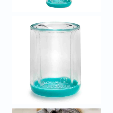
العظام
والمفاصل
المخ
والذاكرة
صحة
القلب
دعم
مرضى
السكري
دعم
الكلى
والمسالك
البولية
دعم
الكبد
صحة