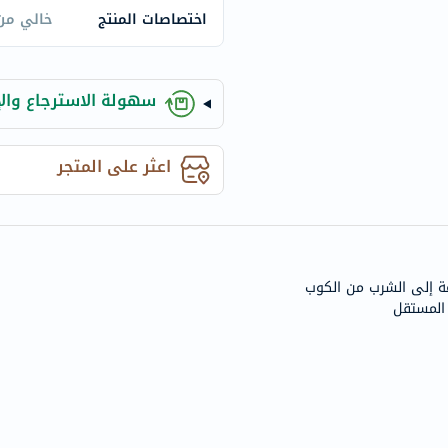
century
اختصاصات المنتج
خالي من PA
accu-
chek
activise
سهولة الاسترجاع والإ
acuvue
annemarie-
اعثر على المتجر
borlind
webber-
naturals
aveeno
freestylelibre
عة إلى الشرب من الكوب
cetaphil
المستقل
CHalpha
cerave
dralthea
mustela
celimax