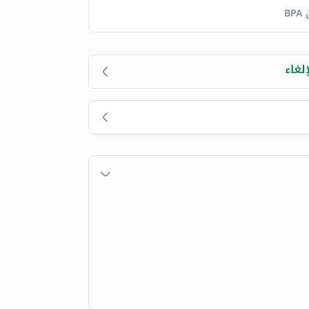
B
لغاء