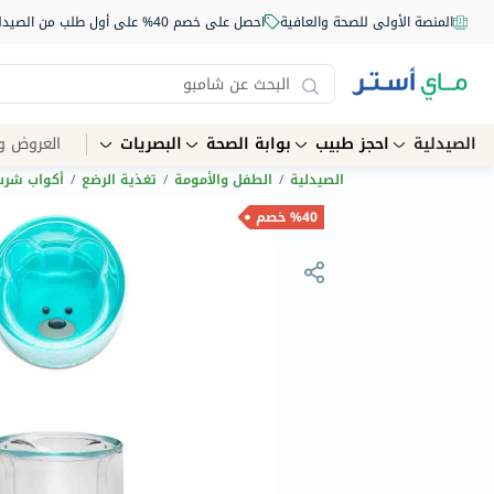
المنصة الأولى للصحة والعافية
احصل على خصم 40% على أول طلب من الصيدلية أونلاين استخدم الكود: NEW40
الصيدلية
احجز طبيب
بوابة الصحة
البصريات
العروض و
الصيدلية
/
الطفل والأمومة
/
تغذية الرضع
/
أكواب شرب
%40 خصم