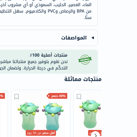
الماء، العصير، الحليب، السموذي أو أي مشروب آخ
من BPA والرصاص وPVC والكادم
سنًا.
المواصفات
منتجات أصلية 100٪
نحن نقوم بتوفير جميع منتجاتنا مباشر
التحكّم في درجة الحرارة. ولضمان الج
منتجات مماثلة
40% خصم
40% خصم
40% 
أقل سعر
من 30 يوم
أقل سعر
من 30 يوم