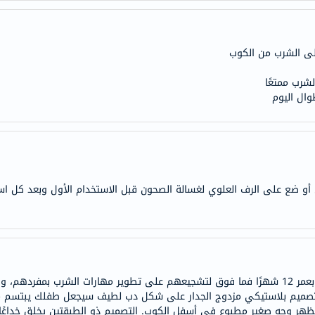
anua
theordinary
neocell
إلى الشرب من الكوب
K18
لشرب ممتعًا
uriage
ال اليوم
planet-
paleo
egoqv
optimumnutrition
olaplex
افئ أو ضع على الرف العلوي لغسالة الصحون قبل الاستخدام الأول وبعد كل 
solaray
cosrx
vitalproteins
optibac
OMRON
كوب شرب مزدوج الجدار من ميلي مصمم للأطفال بعمر 12 شهرًا فما فوق لتشجيعهم على تطوير مهارات
fino
كوب بتصميم بلاستيكي مزدوج الجدار على شكل دب لطيف سيجعل طفلك يبتسم
ظهر وجه صغير مطبوع في أسفل الكوب. التصميم ذو الطبقتين يخلق خداعًا بص
Goongbe