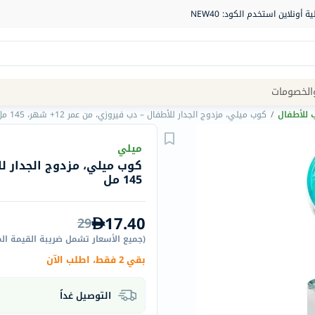
Site
الخصومات
Navigation
 للأطفال
/
كوب ميلي، مزدوج الجدار للأطفال – دب فيروزي، من عمر 12+ شهر، 145 مل
الصيدلية
ميلي
الماركات
145 مل
NDL
Humantara
17.40
29
carroten
(
جميع الأسعار تشمل ضريبة القيمة ال
betadine
بقي 2 فقط، اطلب الآن
La
Roche
التوصيل غداً
Posay