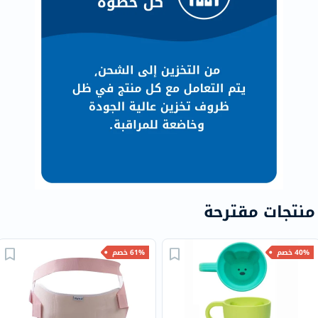
منتجات مقترحة
40% خصم
61% خصم