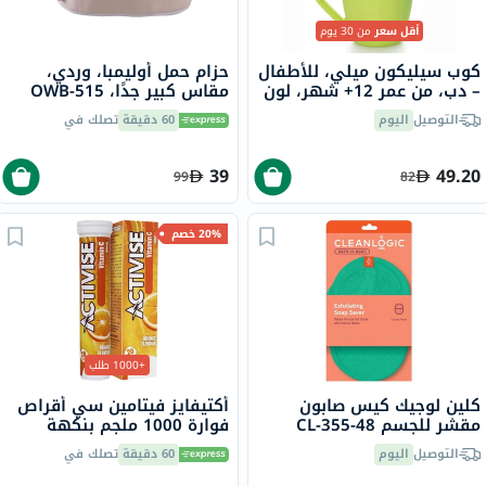
أقل سعر
من 30 يوم
كوب سيليكون ميلي، للأطفال
حزام حمل أوليمبا، وردي،
– دب، من عمر 12+ شهر، لون
مقاس كبير جدًا، OWB-515
نعناعي وفيروزي، 200 مل،
التوصيل
اليوم
60 دقيقة
تصلك في
قطعتين
39
49.20
99
82
20% خصم
+1000 طلب
كلين لوجيك كيس صابون
أكتيفايز فيتامين سي أقراص
مقشر للجسم CL-355-48
فوارة 1000 ملجم بنكهة
البرتقال حزمة من 20
التوصيل
اليوم
60 دقيقة
تصلك في