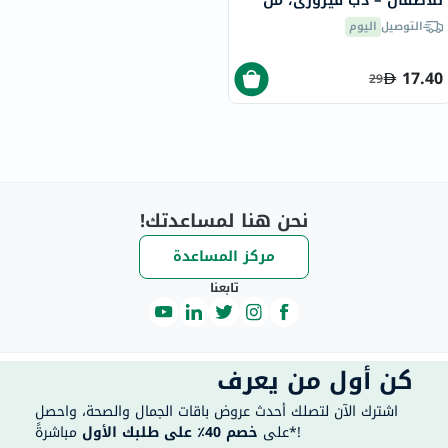
للأطفال – دب فيروزي، من
عمر 12+ شهر، 145 مل
التوصيل
اليوم
17.40
29
نحن هنا لمساعدتك!
مركز المساعدة
تابعنا
كن أول من يعرف
اشترك الآن لتصلك أحدث عروض باقات الجمال والصحة، واحصل
مباشرةً*!
على
خصم 40٪ على طلبك الأول