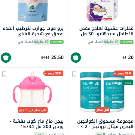
قطرات عشبية لعلاج مغص
برو فوت جوارب لترطيب القدم
الأطفال سيدهايو، 30 مل
بعمق مع شجرة الشاي
وفيتامين E لإصلاح البشرة
60 دقيقة
تصلك في
60 دقيقة
تصلك في
الجافة،حزمه من زوج واحد
25.50
20
34
35% خصم
35% خصم
جديد
أقل سعر
أقل سعر
من 30 يوم
مجموعة مسحوق الكولاجين
بيجن ماغ ماغ كوب بقشة -
البحري فيتال بروتينز - 2 ×
وردي 200 مل 15734
221 جرام
توصيل مجاني
اليوم
التوصيل
اليوم