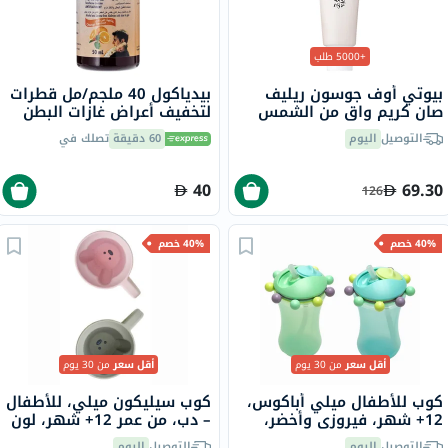
+5000 طلب
بيوتي أوف جوسون ريليف
بيدياكول 40 ملجم/مل قطرات
صان كريم واقٍ من الشمس
لتخفيف أعراض غازات البطن
عضوي بلأرز والبروبيوتيك
50 مل
التوصيل
اليوم
60 دقيقة
تصلك في
بعامل حماية 50+ وحماية
فائقة 50 مل
40
69.30
126
40% خصم
40% خصم
أقل سعر
من 30 يوم
أقل سعر
من 30 يوم
كوب للأطفال ميلي أباكوس،
كوب سيليكون ميلي، للأطفال
12+ شهر، فيروزي وأخضر،
– دب، من عمر 12+ شهر، لون
340 مل، قطعتين
وردي ورمادي، 200 مل،
التوصيل
اليوم
التوصيل
اليوم