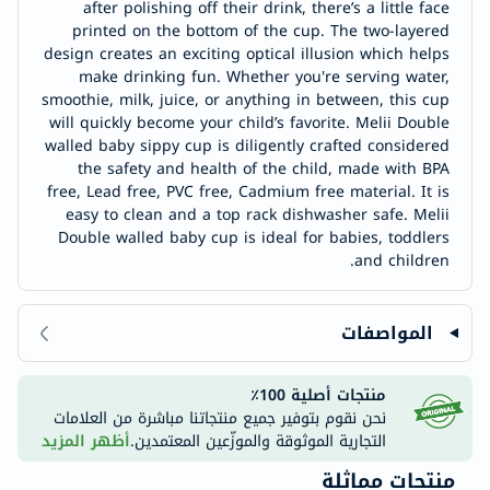
after polishing off their drink, there’s a little face
printed on the bottom of the cup. The two-layered
design creates an exciting optical illusion which helps
make drinking fun. Whether you're serving water,
smoothie, milk, juice, or anything in between, this cup
will quickly become your child’s favorite. Melii Double
walled baby sippy cup is diligently crafted considered
the safety and health of the child, made with BPA
free, Lead free, PVC free, Cadmium free material. It is
easy to clean and a top rack dishwasher safe. Melii
Double walled baby cup is ideal for babies, toddlers
and children.
المواصفات
منتجات أصلية 100٪
نحن نقوم بتوفير جميع منتجاتنا مباشرة من العلامات
التجارية الموثوقة والموزّعين المعتمدين.
أظهر المزيد
منتجات مماثلة