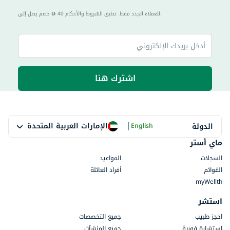
40 للعملاء الجدد فقط. تطبق الشروط والأحكام.
خصم يصل إلى
اشترك هنا
|
الإمارات العربية المتحدة
الدولة
English
ماي أستر
السجلات
المواعيد
القوائم
أفراد العائلة
myWellth
استشر
احجز طبيب
جميع التخصصات
استشارة فورية
جميع المنشآت