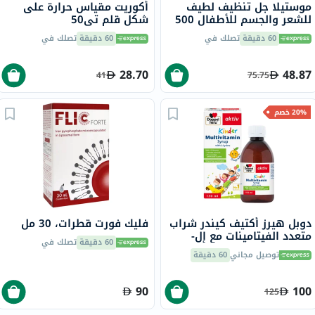
موستيلا جل تنظيف لطيف
أكوريت مقياس حرارة على
للشعر والجسم للأطفال 500
شكل قلم تي50
مل
60 دقيقة
تصلك في
60 دقيقة
تصلك في
28.70
48.87
41
75.75
20% خصم
دوبل هيرز أكتيف كيندر شراب
فليك فورت قطرات، 30 مل
متعدد الفيتامينات مع إل-
60 دقيقة
تصلك في
ليسين 150 مل
توصيل مجاني
60 دقيقة
90
100
125