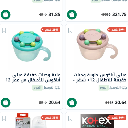
31.85
321.75
49
495
29% خصم
29% خصم
ميلي أباكوس حاوية وجبات
علبة وجبات خفيفة ميلي
خفيفة للأطفال 12+ شهر -
أباكوس للأطفال من عمر 12
وردي 200 جرام
شهرًا فما فوق - لون فيروزي،
التوصيل
اليوم
التوصيل
اليوم
200 جرام
20.64
20.64
29
29
10% خصم
35% خصم