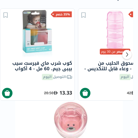
35% خصم
أقل سعر
من 30 يوم
مسحوق الحليب من
كوب شرب ماي فيرست سيب
يم - وعاء قابل للتكديس -
بيبي جيم، 60 مل - 4 أكواب
صيل
اليوم
التوصيل
اليوم
13.33
20.50
42