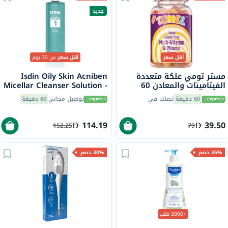
جديد
أقل سعر
أقل سعر
من 30 يوم
مستر تومي علكة متعددة
Isdin Oily Skin Acniben
الفيتامينات والمعادن 60
Micellar Cleanser Solution -
قطعة
400ml
60 دقيقة
تصلك في
توصيل مجاني
60 دقيقة
114.19
39.50
152.25
79
35% خصم
30% خصم
+2000 طلب