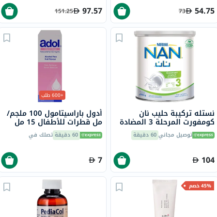
97.57
54.75
151.25
73
+600 طلب
نستله تركيبة حليب نان
أدول باراسيتامول 100 ملجم/
كومفورت المرحلة 3 المضادة
مل قطرات للأطفال 15 مل
للمغص للأطفال من عمر 1
توصيل مجاني
60 دقيقة
60 دقيقة
تصلك في
إلى 3 سنوات 800 جرام
7
104
45% خصم