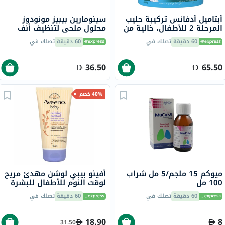
أبتاميل أدفانس تركيبة حليب
سينومارين بيبيز مونودوز
المرحلة 2 للأطفال، خالية من
محلول ملحي لتنظيف أنف
زيت النخيل من عمر 6 إلى 12
الرضع والأطفال الصغار، 5 مل
60 دقيقة
تصلك في
60 دقيقة
تصلك في
شهرًا، 400 جرام
18 قطعة
36.50
65.50
40% خصم
ميوكم 15 ملجم/5 مل شراب
أفينو بيبي لوشن مهدئ مريح
100 مل
لوقت النوم للأطفال للبشرة
الحساسة 150 مل
60 دقيقة
تصلك في
60 دقيقة
تصلك في
18.90
8
31.50