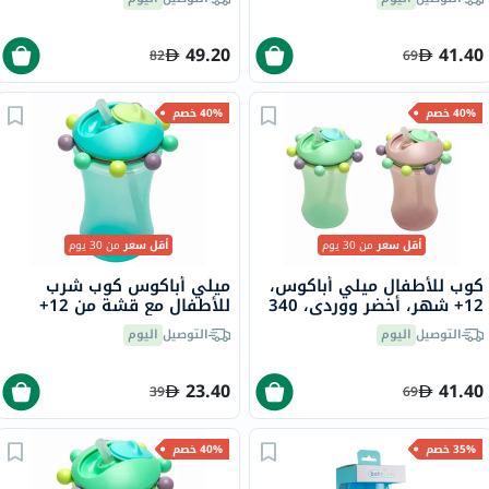
قطعتين
49.20
41.40
82
69
40% خصم
40% خصم
أقل سعر
من 30 يوم
أقل سعر
من 30 يوم
كوب للأطفال ميلي أباكوس،
ميلي أباكوس كوب شرب
12+ شهر، أخضر ووردي، 340
للأطفال مع قشة من 12+
مل، قطعتين
شهر - فيروزي 340 مل
التوصيل
اليوم
التوصيل
اليوم
23.40
41.40
39
69
35% خصم
40% خصم