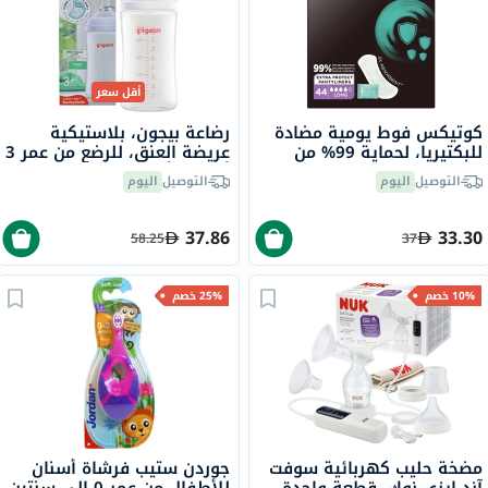
أقل سعر
كوتيكس فوط يومية مضادة
رضاعة بيجون، بلاستيكية
للبكتيريا، لحماية 99% من
عريضة العنق، للرضع من عمر 3
البكتيريا، مقاس طويل، من
أشهر فأكثر، 240 مل
التوصيل
اليوم
التوصيل
اليوم
44
37.86
33.30
58.25
37
10% خصم
25% خصم
مضخة حليب كهربائية سوفت
جوردن ستيب فرشاة أسنان