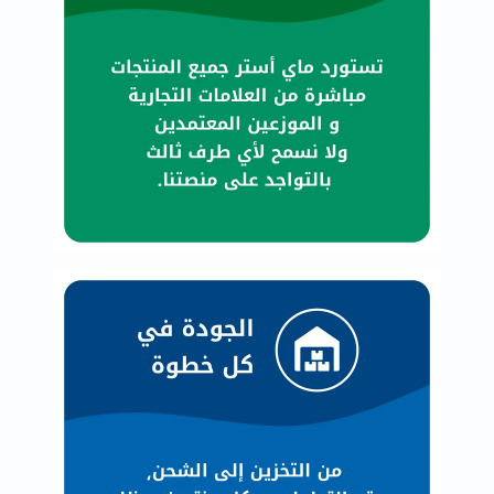
العظام
والمفاصل
المخ
والذاكرة
صحة
القلب
دعم
مرضى
السكري
دعم
الكلى
والمسالك
البولية
دعم
الكبد
صحة