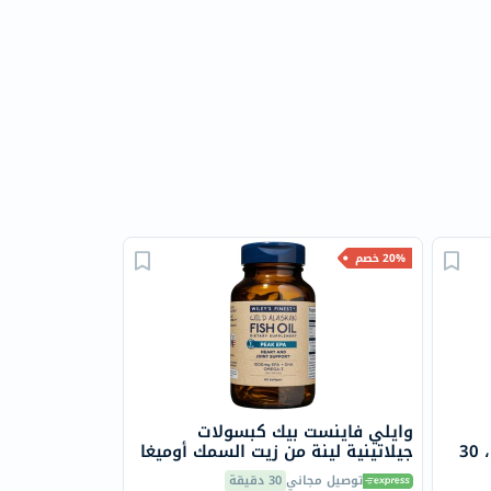
20% خصم
وايلي فاينست بيك كبسولات
بالكيرسيتين بروسورب سولاراي، 30
جيلاتينية لينة من زيت السمك أوميغا
3 بتركيز 1000 ملجم من حمض
توصيل مجاني
30 دقيقة