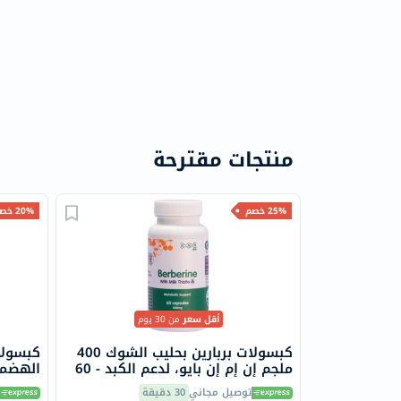
منتجات مقترحة
25% خصم
20% خصم
أقل سعر
من 30 يوم
كبسولات بربارين بحليب الشوك 400
كبسولات
ملجم إن إم إن بايو، لدعم الكبد - 60
كبسولة
سولاراي، 100 
توصيل مجاني
30 دقيقة