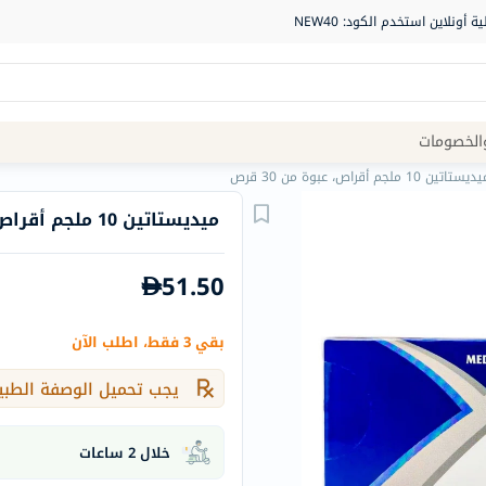
Site
الخصومات
Navigation
يستاتين 10 ملجم أقراص، عبوة من 30 قرص
الصيدلية
ميديستاتين 10 ملجم أقراص، عبوة من 30 قرص
الماركات
51.50
NDL
Humantara
بقي 3 فقط، اطلب الآن
carroten
يجب تحميل الوصفة الطبي
betadine
La
Roche
خلال 2 ساعات
Posay