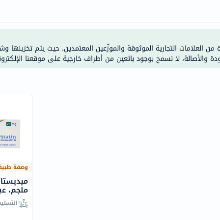
anua
theordinary
neocell
K18
ة من العلامات التجارية الموثوقة والموزّعين المعتمدين. حيث يتم تخزينها و
ودة والأصالة، لا نسمح بوجود بائعين من أطراف خارجية على موقعنا الإلكترون
uriage
planet-
paleo
egoqv
optimumnutrition
olaplex
solaray
cosrx
vitalproteins
وصفة طبية
optibac
ملجم، عبوة 
OMRON
التسلي
fino
Goongbe