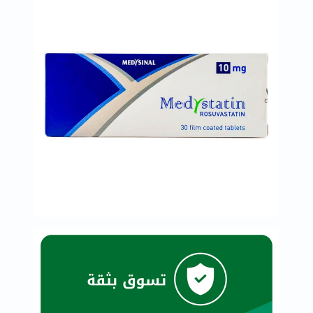
خسارة
الوزن
فحص
صحي
روتيني
باقة
القلب
الصحي
Original
IV
اختبار
التحسس
الغذائي
الحالة
الصحية
البشرة
والشعر