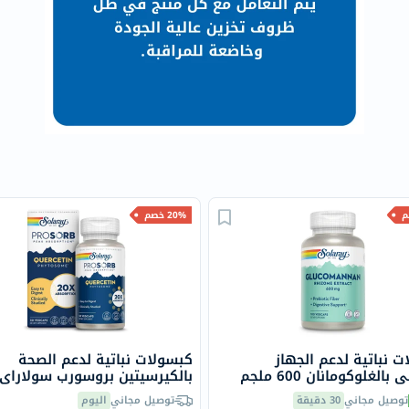
البروستاتا
الفيتامينات
مالتي
فيتامين
فيتامين
أ
فيتامين
ب
فيتامين
20% خصم
ج
فيتامين
د
فيتامين
هـ
المعادن
 نباتية لدعم الجهاز
كبسولات نباتية لدعم الصحة
المغنيسيوم
الهضمي بالغلوكومانان 600 ملجم
كبسولة
كبسولة
الحديد
توصيل مجاني
30 دقيقة
توصيل مجاني
اليوم