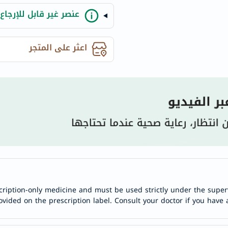
century
عنصر غير قابل للإرجاع
accu-
chek
activise
اعثر على المتجر
acuvue
annemarie-
borlind
webber-
naturals
aveeno
freestylelibre
cetaphil
CHalpha
cerave
cription-only medicine and must be used strictly under the superv
dralthea
ovided on the prescription label. Consult your doctor if you have 
mustela
celimax