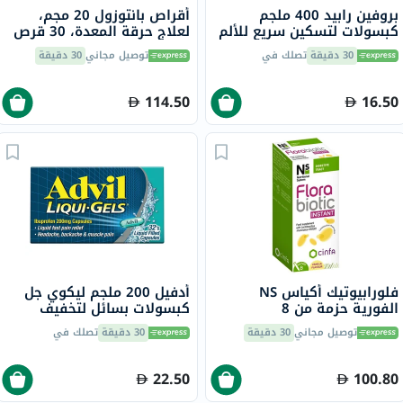
بروفين رابيد 400 ملجم
أقراص بانتوزول 20 مجم،
كبسولات لتسكين سريع للألم
لعلاج حرقة المعدة، 30 قرص
حزمة من 20
30 دقيقة
تصلك في
توصيل مجاني
30 دقيقة
114.50
16.50
فلورابيوتيك أكياس NS
أدفيل 200 ملجم ليكوي جل
الفورية حزمة من 8
كبسولات بسائل لتخفيف
الألم، 32 قطعة
توصيل مجاني
30 دقيقة
30 دقيقة
تصلك في
22.50
100.80