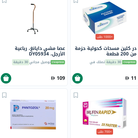
+1000 طلب
در كلين مسحات كحولية حزمة
عصا مشي دايانغ، رباعية
من 200 قطعة
الأرجل، DY05934
30 دقيقة
تصلك في
توصيل مجاني
30 دقيقة
109
11
+700 طلب