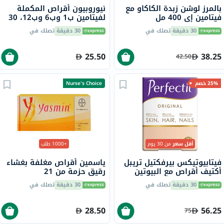
بالمرز لوشن زبدة الكاكاو مع
نيوروبيون أقراص المكملة
فيتامين إي 400 مل
لفيتامين ب1 وب6 وب12، 30
قرص
30 دقيقة
تصلك في
30 دقيقة
تصلك في
25.50
38.25
42.50
25% خصم
Nurse's Choice
أقل سعر
من 30 يوم
+1000 طلب
فيتابيوتيكس بيرفكتيل تريبل
ياسمين أقراص مغلفة بغشاء
أكتيف أقراص مع البيوتين
رقيق حزمة من 21
والزنك والسيلينيوم للبشرة
30 دقيقة
تصلك في
30 دقيقة
تصلك في
والشعر والأظافر، 30 قرص
28.50
56.25
75