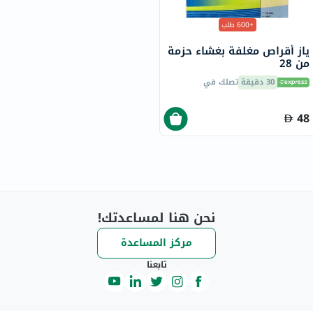
+600 طلب
ياز أقراص مغلفة بغشاء حزمة
من 28
30 دقيقة
تصلك في
48
نحن هنا لمساعدتك!
مركز المساعدة
تابعنا