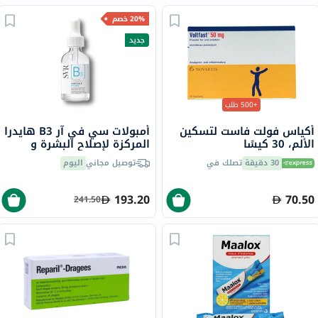
20% خصم
جديد
+500 طلب
أكياس فولت فاست لتسكين
أمبولات سي في آر B3 هايدرا
الألم، 30 كيسًا
المركزة لإصلاح البشرة و
مضادة للتجاعيد - 30 مل
30 دقيقة
تصلك في
توصيل مجاني
اليوم
193.20
70.50
241.50