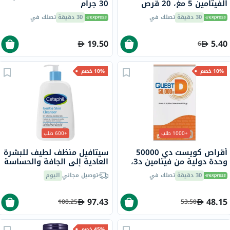
الفيتامين 5 مغ، 20 قرص
30 جرام
30 دقيقة
تصلك في
30 دقيقة
تصلك في
19.50
5.40
6
10% خصم
10% خصم
+1000 طلب
+600 طلب
أقراص كويست دي 50000
سيتافيل منظف لطيف للبشرة
وحدة دولية من فيتامين د3،
العادية إلى الجافة والحساسة
15 قرص
236 مل
30 دقيقة
تصلك في
توصيل مجاني
اليوم
97.43
48.15
108.25
53.50
45% خصم