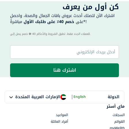
كن أول من يعرف
اشترك الآن لتصلك أحدث عروض باقات الجمال والصحة، واحصل
مباشرةً*!
على
خصم 40٪ على طلبك الأول
40 للعملاء الجدد فقط. تطبق الشروط والأحكام.
خصم يصل إلى
اشترك هنا
|
الإمارات العربية المتحدة
الدولة
English
ماي أستر
السجلات
المواعيد
القوائم
أفراد العائلة
myWellth