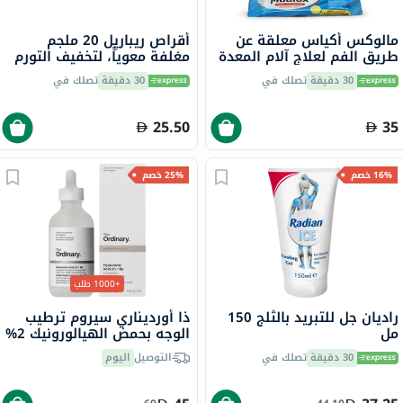
مالوكس أكياس معلقة عن
أقراص ريباريِل 20 ملجم
طريق الفم لعلاج آلام المعدة
مغلفة معوياً، لتخفيف التورم
والحموضة المعوية بنكهة
والاحتباس، 40 قطعة
30 دقيقة
تصلك في
30 دقيقة
تصلك في
الليمون، حزمة 20 كيس
25.50
35
16% خصم
25% خصم
+1000 طلب
راديان جل للتبريد بالثلج 150
ذا أورديناري سيروم ترطيب
مل
الوجه بحمض الهيالورونيك 2%
وفيتامين ب5 والسيراميد ذو
30 دقيقة
تصلك في
التوصيل
اليوم
أساس مائي 30 مل