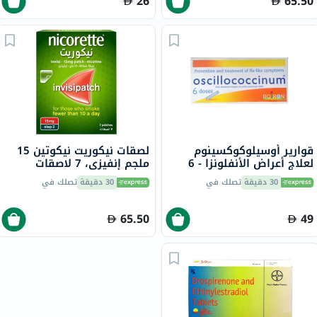
26
65.50
قوارير أوسيلوكوكسينوم
لصقات نيكوريت نيكوتين 15
لعلاج أعراض الأنفلونزا - 6
ملجم إنفيزي، 7 لاصقات
قوارير
30 دقيقة
تصلك في
30 دقيقة
تصلك في
65.50
49