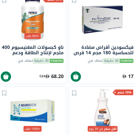
+800 طلب
فيكسودين أقراص مضادة
ناو كبسولات المغنيسيوم 400
للحساسية 180 مجم 14 قرص
ملجم لإنتاج الطاقة ودعم
الجهاز العصبي حزمة من 180
30 دقيقة
تصلك في
30 دقيقة
تصلك في
68.20
17
124
10% خصم
أقل سعر
من 30 يوم
+1000 طلب