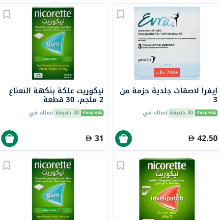
+700 طلب
إيفرا لاصقات جلدية حزمة من
نيكوريت علكة بنكهة النعناع
3
2 ملجم، 30 قطعة
30 دقيقة
تصلك في
30 دقيقة
تصلك في
31
42.50