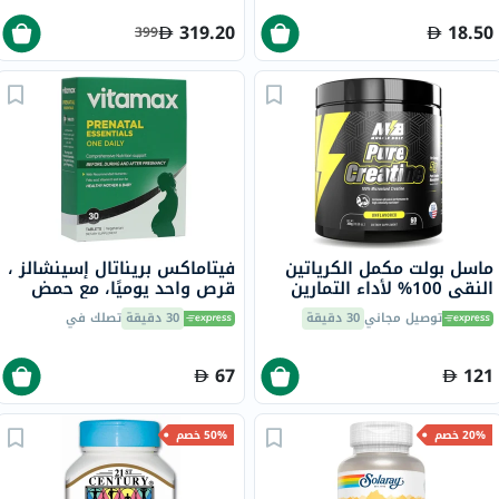
319.20
18.50
399
ماسل بولت مكمل الكرياتين
فيتاماكس بريناتال إسينشالز ،
النقي 100% لأداء التمارين
قرص واحد يوميًا، مع حمض
والقوة والتحمل بدون نكهة
الفوليك والحديد وفيتامين د
توصيل مجاني
30 دقيقة
30 دقيقة
تصلك في
300 جرام
لصحة الأم والطفل، حزمه من
30
67
121
20% خصم
50% خصم