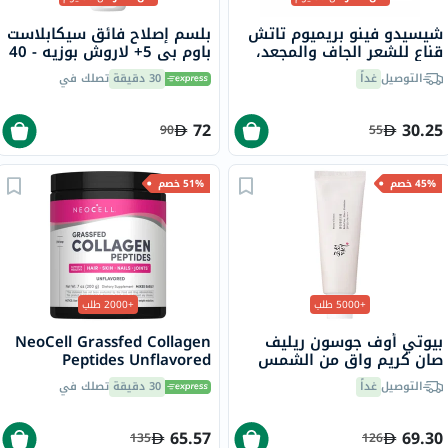
شيسيدو فينو بريميوم تاتش
بلسم إصلاح فائق سيكابلاست
قناع للشعر الجاف والمجعد،
باوم بي 5+ لاروش بوزيه - 40
230 جرام
مل
التوصيل
غداً
30 دقيقة
تصلك في
72
30.25
90
55
45% خصم
51% خصم
+5000 طلب
+2000 طلب
بيوتي أوف جوسون ريليف
NeoCell Grassfed Collagen
صان كريم واقٍ من الشمس
Peptides Unflavored
عضوي بلأرز والبروبيوتيك
Powder 200g
التوصيل
غداً
30 دقيقة
تصلك في
بعامل حماية 50+ وحماية
فائقة 50 مل
65.57
69.30
135
126