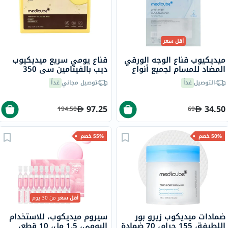
أقل سعر
ميديكيوب قناع الوجه الورقي
قناع يومي سريع ميديكيوب
المضاد للمسام لجميع أنواع
ديب بالفيتامين سي 350
البشرة 27 جرام حزمة من 4
جرام، 30 قطعة
التوصيل
غداً
توصيل مجاني
غداً
97.25
34.50
194.50
69
50% خصم
55% خصم
أقل سعر
من 30 يوم
ضمادات ميديكوب زيرو بور
سيروم ميديكوب، للاستخدام
اللطيفة، 155 جرام، 70 ضمادة
اليومي، 1.5 مل، 10 قطع،