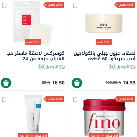
45% خصم
25% خصم
+500 طلب
+800 طلب
لصقات عيون جيلي بالكولاجين
كوسركس لاصقة ماستر حب
أبيب جيريكو، 60 قطعة
الشباب حزمة من 24
التوصيل
غداً
التوصيل
غداً
16.50
74.53
22
135.50
45% خصم
20% خصم
أقل سعر
من 30 يوم
أقل سعر
من 30 يوم