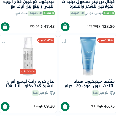
فيتال بروتينز مسحوق ببتيدات
ميديكوب كولاجين قناع الوجه
الكولاجين للشعر والبشرة
الليلي رابينغ بيل أوف مع
والأظافر 284 جرام
النياسيناميد والسيراميد 75
توصيل مجاني
30 دقيقة
30 دقيقة
تصلك في
مل
47.43
138.80
135.50
173.50
50% خصم
45% خصم
+2000 طلب
منظف ميديكيوب مضاد
بخاخ كريم راحة لجميع أنواع
للتلوث بدون رغوة، 120 جرام
البشرة 345 دكتور ألثيا، 100
مل
التوصيل
غداً
التوصيل
غداً
69.30
46.75
126
93.50