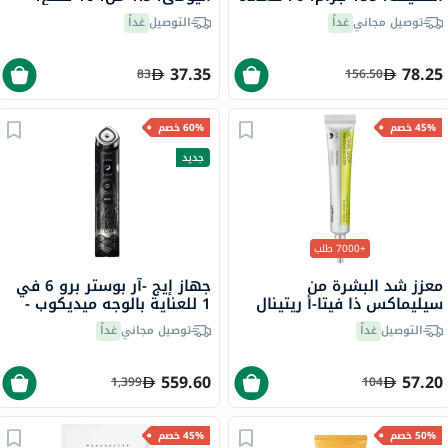
وردي
توصيل مجاني
غداً
التوصيل
غداً
37.35
78.25
83
156.50
45% خصم
60% خصم
جديد
+7000 طلب
معزز شد البشرة من
جهاز إيج -آر بوستر برو 6 في
سيليماكس ذا فيتا-أ ريتينال
1 للعناية بالوجه ميديكوب -
شوت، 15 مل
إصدار إيروروبونغدو
التوصيل
غداً
توصيل مجاني
غداً
559.60
57.20
1,399
104
50% خصم
45% خصم