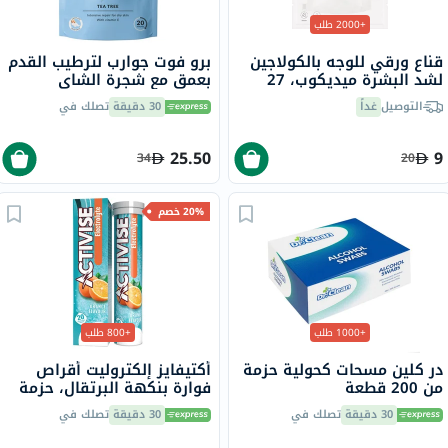
+2000 طلب
قناع ورقي للوجه بالكولاجين
برو فوت جوارب لترطيب القدم
لشد البشرة ميديكوب، 27
بعمق مع شجرة الشاي
جرام
وفيتامين E لإصلاح البشرة
التوصيل
غداً
30 دقيقة
تصلك في
الجافة،حزمه من زوج واحد
25.50
9
34
20
20% خصم
+1000 طلب
+800 طلب
در كلين مسحات كحولية حزمة
أكتيفايز إلكتروليت أقراص
من 200 قطعة
فوارة بنكهة البرتقال، حزمة
من 20
30 دقيقة
تصلك في
30 دقيقة
تصلك في