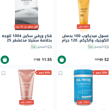
+600 طلب
أقل سعر
من 30 يوم
غسول ميديكوب 100 بحمض
قناع ورقي سكين 1004 للوجه
الكوجيك والكركم، 120 جرام
بخلاصة سنتيلا مدغشقر 25
مل
التوصيل
غداً
التوصيل
غداً
11.55
52
21
104
20% خصم
65% خصم
+700 طلب
+2000 طلب