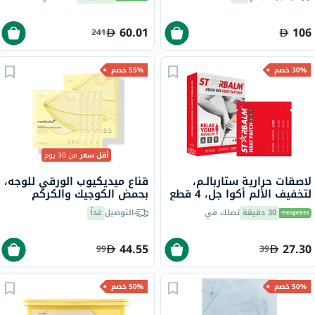
60.01
106
241
30% خصم
55% خصم
أقل سعر
من 30 يوم
لاصقات حرارية ستاربالـم،
قناع ميديكيوب الورقي للوجه،
لتخفيف الألم أكوا جل، 4 قطع
بحمض الكوجيك والكركم
لتفتيح البشرة ، 4 قطع
30 دقيقة
تصلك في
التوصيل
غداً
44.55
27.30
99
39
50% خصم
50% خصم