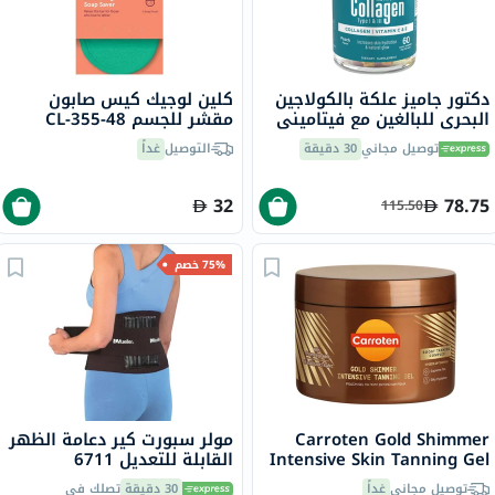
دكتور جاميز علكة بالكولاجين
كلين لوجيك كيس صابون
البحري للبالغين مع فيتاميني
مقشر للجسم CL-355-48
ج وهـ، حزمة من 60
توصيل مجاني
30 دقيقة
التوصيل
غداً
32
78.75
115.50
75% خصم
Carroten Gold Shimmer
مولر سبورت كير دعامة الظهر
Intensive Skin Tanning Gel
القابلة للتعديل 6711
150ml
توصيل مجاني
غداً
30 دقيقة
تصلك في