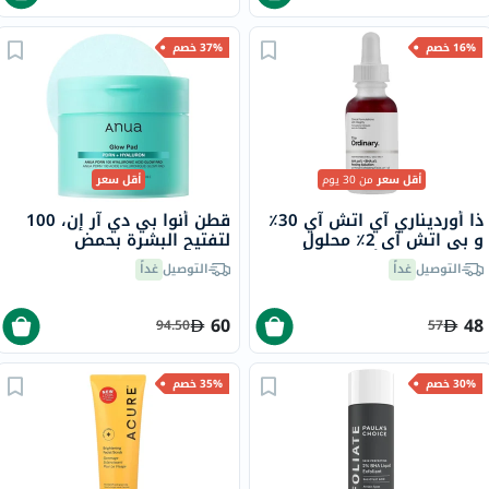
16% خصم
37% خصم
أقل سعر
من 30 يوم
أقل سعر
ذا أورديناري آي اتش آي 30٪
قطن أنوا بي دي آر إن، 100
و بي اتش آي 2٪ محلول
لتفتيح البشرة بحمض
تقشير لبشرة أكثر إشراقًا 30
الهيالورونيك، 180 مل - 60
التوصيل
غداً
التوصيل
غداً
مل
قطنة
60
48
94.50
57
30% خصم
35% خصم