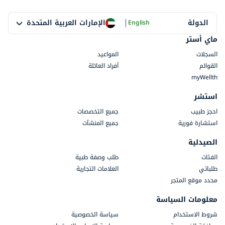
|
الإمارات العربية المتحدة
الدولة
English
ماي أستر
السجلات
المواعيد
القوائم
أفراد العائلة
myWellth
استشر
احجز طبيب
جميع التخصصات
استشارة فورية
جميع المنشآت
الصيدلية
الفئات
طلب وصفة طبية
طلباتي
العلامات التجارية
محدد موقع المتجر
معلومات السياسة
شروط الاستخدام
سياسة الخصوصية