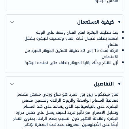
ملمس البشرة
كيفية الاستعمال
بعد تنظيف البشرة افتح القناع وضعه على الوجه
اضغط بلطف لضمان ثبات القناع وتغطيته للبشرة بشكل
متساوٍ
اتركه لمدة 15 إلى 20 دقيقة لتمكين الجوهر المبرد من
الامتصاص
أزل القناع ودلّك بقايا الجوهر بلطف حتى تمتصه البشرة
التفاصيل
قناع ميديكوب زيرو بور المبرد هو قناع ورقي منعش مصمم
لمعالجة المسام الواسعة والزيوت الزائدة وتحسين ملمس
البشرة. غني بالنياسيناميد الذي يساعد على شد المسام
وتقليل الاحمرار، مع تأثير تبريد لطيف يعمل على خفض حرارة
البشرة وتهدئة التهيج دون التسبب بعدم الراحة. يحتوي القناع
أيضًا على الأدينوسين المعروف بخصائصه المحفزة لإنتاج