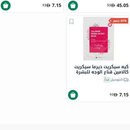
7.15
45.05
13
53
45% خصم
كيه سيكريت ديرما سيكريت
كالامين قناع الوجه للبشرة
المعرضة لحب الشباب، حزمة
التوصيل
غداً
من 1
7.15
13