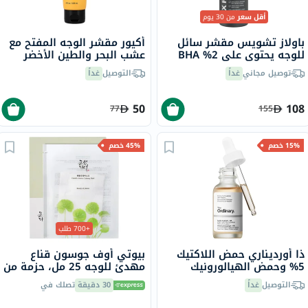
أقل سعر
من 30 يوم
باولاز تشويس مقشر سائل
أكيور مقشر الوجه المفتح مع
للوجه يحتوي على 2% BHA
عشب البحر والطين الأخضر
مع حمض الساليسيليك 118
الفرنسي 118 مل
توصيل مجاني
غداً
التوصيل
غداً
مل
50
108
77
155
15% خصم
45% خصم
+700 طلب
ذا أورديناري حمض اللاكتيك
بيوتي أوف جوسون قناع
5% وحمض الهيالورونيك
مهدئ للوجه 25 مل، حزمة من
محلول تقشير مائي 30 مل
1
التوصيل
غداً
30 دقيقة
تصلك في