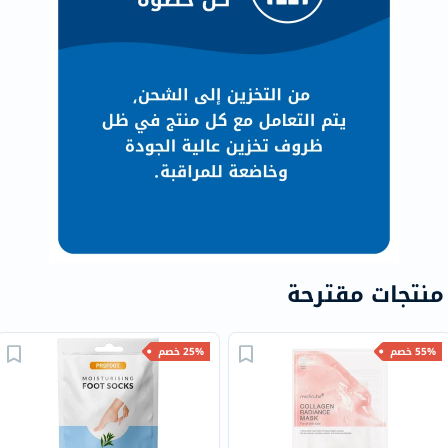
منتجات مقترحة
55% خصم
25% خصم