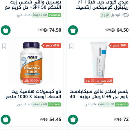
ميدي كيوب ديب فيتا أ 1٪
يوسرين واقي شمس زيت
ريتينول كومبلكس إنتسيف
التحكم SPF 50+ جل كريم مع
باونسينغ سيروم الوجه 30 مل
لمسة جافة وتأثير مضاد
التوصيل
اليوم
60 دقيقة
تصلك في
لللمعان للبشرة المعرضة
للشوائب 50 مل
74.50
64.50
149
129
20% خصم
45% خصم
أقل سعر
من 30 يوم
+5000 طلب
بلسم إصلاح فائق سيكابلاست
ناو كبسولات هلامية زيت
باوم بي 5+ لاروش بوزيه - 40
السمك أوميغا 3 1000 ملجم
مل
180 EPA / 120 DHA حزمة من
60 دقيقة
تصلك في
60 دقيقة
تصلك في
100
54.45
72
99
90