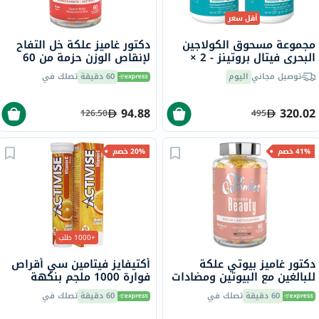
أقل سعر
مجموعة مسحوق الكولاجين
دكتور غاميز علكة خل التفاح
البحري فيتال بروتينز - 2 ×
لإنقاص الوزن حزمة من 60
221 جرام
توصيل مجاني
اليوم
60 دقيقة
تصلك في
94.88
320.02
126.50
495
41% خصم
20% خصم
+1000 طلب
دكتور غاميز بيوتي علكة
أكتيفايز فيتامين سي أقراص
للبالغين مع البيوتين ومضادات
فوارة 1000 ملجم بنكهة
الأكسدة، حزمة من 60
البرتقال حزمة من 20
60 دقيقة
تصلك في
60 دقيقة
تصلك في