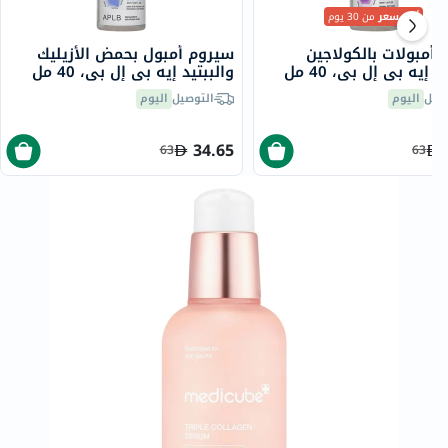
أقل سعر
من 30 يوم
أمبولات بالكولاجين
سيروم أمبول بحمض الأزيليك
د إيه بي إل بي، 40 مل
والببتيد إيه بي إل بي، 40 مل
صيل
اليوم
التوصيل
اليوم
34.65
63
63