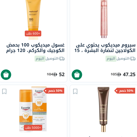
+600 طلب
سيروم ميديكوب يحتوي على
غسول ميديكوب 100 بحمض
الكولاجين لنضارة البشرة ، 15
الكوجيك والكركم، 120 جرام
مل
التوصيل
اليوم
التوصيل
اليوم
52
47.25
104
105
50% خصم
50% خصم
+5000 طلب