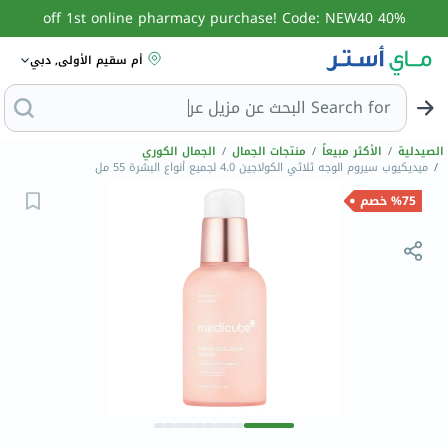
40% off 1st online pharmacy purchase! Code: NEW40
أم سقيم الأولى, دبي
Search for
البحث عن مز
الصيدلية
/
الأكثر مبيعاً
/
منتجات الجمال
/
الجمال الكوري
/
ميديكيوب سيروم الوجه ثلاثي الكولاجين 4.0 لجميع أنواع البشرة 55 مل
%75 خصم