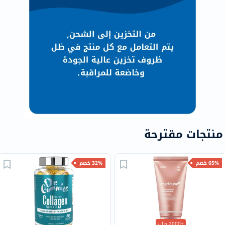
منتجات مقترحة
65% خصم
32% خصم
+2000 طلب