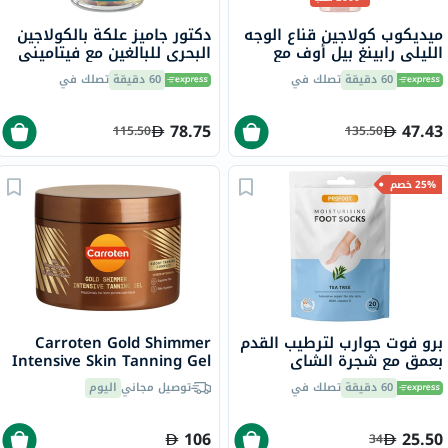
ميديكوب كولاجين قناع الوجه
دكتور جاميز علكة بالكولاجين
الليلي رابينغ بيل أوف مع
البحري للبالغين مع فيتاميني
النياسيناميد والسيراميد 75
ج وهـ، حزمة من 60
60 دقيقة
تصلك في
60 دقيقة
تصلك في
مل
78.75
47.43
115.50
135.50
25% خصم
برو فوت جوارب لترطيب القدم
Carroten Gold Shimmer
بعمق مع شجرة الشاي
Intensive Skin Tanning Gel
وفيتامين E لإصلاح البشرة
150ml
60 دقيقة
تصلك في
توصيل مجاني
اليوم
الجافة،حزمه من زوج واحد
106
25.50
34