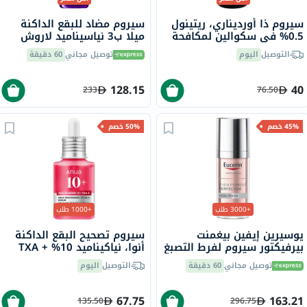
سيروم ذا أورديناري، ريتينول
سيروم مضاد للبقع الداكنة
0.5% في سكوالين لمكافحة
ميلا ب3 نياسيناميد لاروش
علامات التقدم في السن، 30
بوزيه، لجميع أنواع البشرة -
التوصيل
اليوم
توصيل مجاني
60 دقيقة
مل
30 مل
128.15
40
233
76.50
45% خصم
50% خصم
+3000 طلب
+1000 طلب
يوسيرين إيفين بيغمنت
سيروم تصحيح البقع الداكنة
بيرفيكتور سيروم لفرط التصبغ
أنوا، نياكيناميد 10% + TXA
المزدوج 30 مل
4%، 30 مل
توصيل مجاني
60 دقيقة
التوصيل
اليوم
67.75
163.21
135.50
296.75