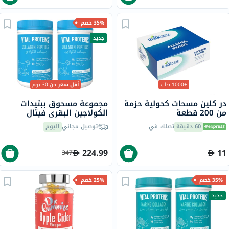
35% خصم
جديد
+1000 طلب
أقل سعر
من 30 يوم
در كلين مسحات كحولية حزمة
مجموعة مسحوق ببتيدات
من 200 قطعة
الكولاجين البقري فيتال
بروتينز - 2 × 284 جرام
60 دقيقة
تصلك في
توصيل مجاني
اليوم
224.99
11
347
35% خصم
25% خصم
جديد