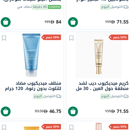
البشرة 50 مل
100 كبسولة
التوصيل
اليوم
60 دقيقة
تصلك في
84
71.55
105
159
55% خصم
50% خصم
كريم ميديكيوب ديب لشد
منظف ميديكيوب مضاد
منطقة حول العين ، 30 مل
للتلوث بدون رغوة، 120 جرام
التوصيل
اليوم
التوصيل
اليوم
46.75
71.55
93.50
159
55% خصم
50% خصم