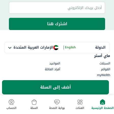
اشترك هنا
|
الإمارات العربية المتحدة
الدولة
English
ماي أستر
السجلات
المواعيد
القوائم
أفراد العائلة
myWellth
استشر
أضف إلى السلة
احجز طبيب
جميع التخصصات
استشارة فورية
جميع المنشآت
الصيدلية
الصفحة الرئيسية
الفئات
بوابة الصحة
السلة
الحساب