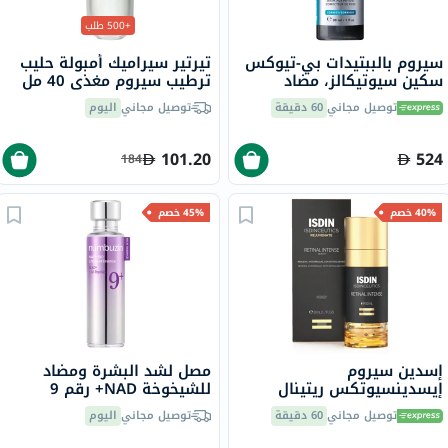
+500 طلب
سيروم بالببتيدات بي-تيوكس
تيرتير سيراميك أمبولة حليب
سكين سيوتيكالز، مضاد
ترطيب سيروم مغذي 40 مل
للتجاعيد - 30 مل
توصيل مجاني
60 دقيقة
توصيل مجاني
اليوم
101.20
524
184
40% خصم
45% خصم
إسدين سيروم
مصل لشد البشرة ومضاد
إيسدينسيوتكس ريتينال
للشيخوخة NAD+ رقم 9
إنتنس الليلي المضاد للتجاعيد
نومبوزين
توصيل مجاني
60 دقيقة
توصيل مجاني
اليوم
50 مل