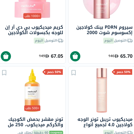
+1000 طلب
سيروم PDRN بينك كولاجين
كريم ميديكيوب بي دي آر إن
إكسوسوم شوت 2000
للوجه بكبسولات الكولاجين
ميديكوب، 30 مل
الوردي، 55 جرام
التوصيل
اليوم
التوصيل
اليوم
67.05
65.70
149
146
50% خصم
50% خصم
+500 طلب
ميديكيوب تريبل تونر الوجه
تونر مقشر بحمض الكوجيك
كولاجين 4.0 لجميع أنواع
والكركم ميديكوب، 250 مل
البشرة 140 مل
التوصيل
اليوم
60 دقيقة
تصلك في