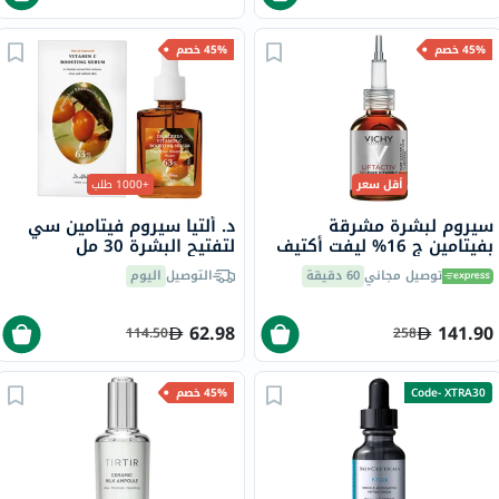
45% خصم
45% خصم
أقل سعر
+1000 طلب
سيروم لبشرة مشرقة
د. ألتيا سيروم فيتامين سي
بفيتامين ج 16% ليفت أكتيف
لتفتيح البشرة 30 مل
فيشي، 20 مل
توصيل مجاني
60 دقيقة
التوصيل
اليوم
62.98
141.90
114.50
258
Code- XTRA30
45% خصم