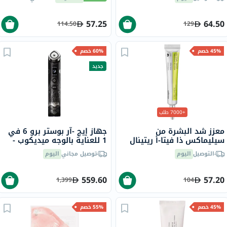
57.25
64.50
114.50
129
45% خصم
60% خصم
جديد
+7000 طلب
معزز شد البشرة من
جهاز إيج -آر بوستر برو 6 في
سيليماكس ذا فيتا-أ ريتينال
1 للعناية بالوجه ميديكوب -
شوت، 15 مل
إصدار إيروروبونغدو
التوصيل
اليوم
توصيل مجاني
اليوم
559.60
57.20
1,399
104
45% خصم
55% خصم