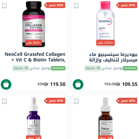
30% خصم
50% خصم
+2000 طلب
+800 طلب
بيوديرما سينسيبيو ماء
NeoCell Grassfed Collagen
ميسيلار لتنظيف وإزالة
+ Vit C & Biotin Tablets,
المكياج 850 مل
Pack of 270's
توصيل مجاني
60 دقيقة
توصيل مجاني
60 دقيقة
119.50
109.55
239
156.50
48% خصم
45% خصم
أقل سعر
أقل سعر