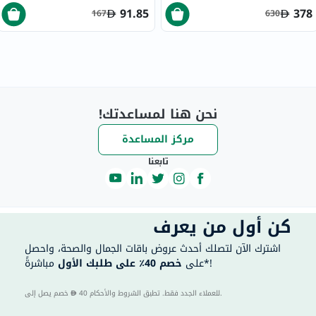
91.85
378
167
630
نحن هنا لمساعدتك!
مركز المساعدة
تابعنا
كن أول من يعرف
اشترك الآن لتصلك أحدث عروض باقات الجمال والصحة، واحصل
مباشرةً*!
على
خصم 40٪ على طلبك الأول
40 للعملاء الجدد فقط. تطبق الشروط والأحكام.
خصم يصل إلى