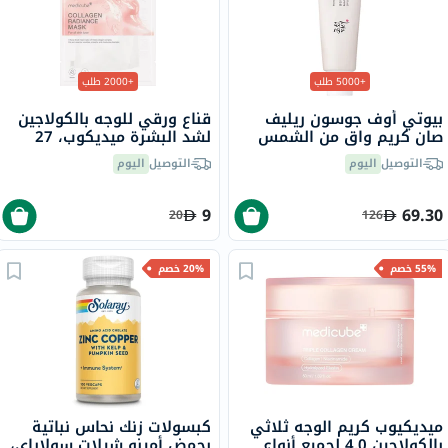
+5000 طلب
+2000 طلب
بيوتي أوف جوسون ريليف
قناع ورقي للوجه بالكولاجين
صان كريم واقٍ من الشمس
لشد البشرة ميديكوب، 27
عضوي بلأرز والبروبيوتيك
جرام
التوصيل
اليوم
التوصيل
اليوم
بعامل حماية 50+ وحماية
فائقة 50 مل
9
69.30
20
126
55% خصم
20% خصم
ميديكيوب كريم الوجه ثلاثي
كبسولات زنك نحاس نباتية
بالكولاجين 4.0 لجميع أنواع
بحمض أمينو شيلات سولاراي،