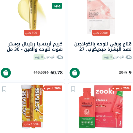
جديد
+2000 طلب
+500 طلب
قناع ورقي للوجه بالكولاجين
كريم أرينسيا ريتينال بوستر
لشد البشرة ميديكوب، 27
شوت للوجه والعين - 30 مل
جرام
التوصيل
اليوم
التوصيل
اليوم
60.78
9
110.50
20
25% خصم
20% خصم
+1000 طلب