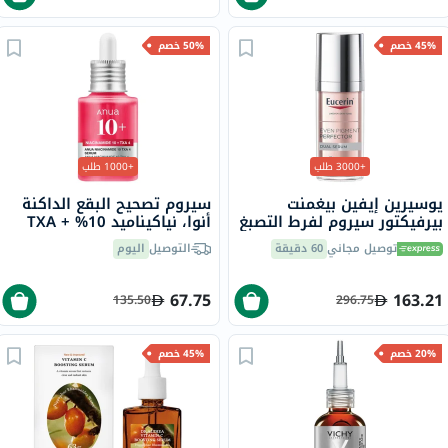
45% خصم
50% خصم
+3000 طلب
+1000 طلب
يوسيرين إيفين بيغمنت
سيروم تصحيح البقع الداكنة
بيرفيكتور سيروم لفرط التصبغ
أنوا، نياكيناميد 10% + TXA
المزدوج 30 مل
4%، 30 مل
توصيل مجاني
60 دقيقة
التوصيل
اليوم
67.75
163.21
135.50
296.75
20% خصم
45% خصم