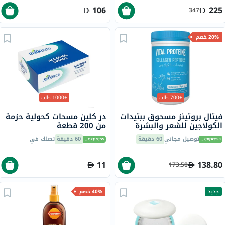
106
225
347
20% خصم
+700 طلب
+1000 طلب
فيتال بروتينز مسحوق ببتيدات
در كلين مسحات كحولية حزمة
الكولاجين للشعر والبشرة
من 200 قطعة
والأظافر 284 جرام
توصيل مجاني
60 دقيقة
60 دقيقة
تصلك في
11
138.80
173.50
جديد
40% خصم