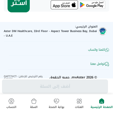
العنوان الرئيسي:
Aster DM Healthcare, 33rd Floor - Aspect Tower Business Bay, Dubai
- U.A.E
كلمنا واتساب
تواصل معنا
رقم الترخيص للإعلان
:
Q4FT7HCT-
©
2026
myAster.
جميع الحقوق
130325
محفوظة.
أضف إلى السلة
الصفحة الرئيسية
الفئات
بوابة الصحة
السلة
الحساب