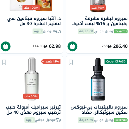
+700 طلب
+1000 طلب
سيروم لبشرة مشرقة
د. ألتيا سيروم فيتامين سي
بفيتامين ج 16% ليفت أكتيف
لتفتيح البشرة 30 مل
فيشي، 20 مل
توصيل مجاني
60 دقيقة
التوصيل
اليوم
62.98
206.40
114.50
258
Code- XTRA30
45% خصم
+500 طلب
سيروم بالببتيدات بي-تيوكس
تيرتير سيراميك أمبولة حليب
سكين سيوتيكالز، مضاد
ترطيب سيروم مغذي 40 مل
للتجاعيد - 30 مل
توصيل مجاني
60 دقيقة
توصيل مجاني
اليوم