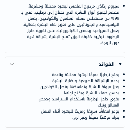
سيروم رذاذي مزدوج الملمس لبشرة ممتلئة ومشرقة.
مصمم لجميع أنواع البشرة التي تحتاج إلى ترطيب. غني بـ
99% من مستخلص سمك السلمون والكولاجين. يعمل
النياسيناميد والجلوتاثيون على تعزيز نقاء البشرة بفعالية.
يعمل السيراميد وحمض الهيالورونيك على تقوية حاجز
الرطوبة. تركيبة خفيفة الوزن تمنح البشرة إشراقة ندية
دون لزوجة.
الفوائد
يمنح ترطيبًا عميقًا لبشرة ممتلئة وناعمة
يدعم الإشراقة الطبيعية ونضارة البشرة
يعزز مرونة البشرة وتماسكها بفضل الكولاجين
يحسن صفاء البشرة ويفتح لونها
يقوي حاجز الرطوبة باستخدام السيراميد وحمض
الهيالورونيك
يوفر انتعاشًا سريعًا ومريحًا للبشرة أثناء التنقل
يترك توهجًا خفيفًا وغير لزج.