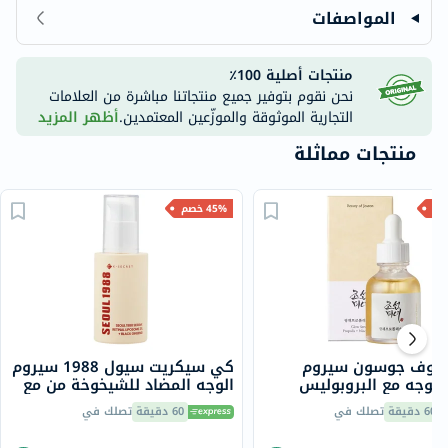
المواصفات
منتجات أصلية 100٪
نحن نقوم بتوفير جميع منتجاتنا مباشرة من العلامات
التجارية الموثوقة والموزّعين المعتمدين.
أظهر المزيد
منتجات مماثلة
45% خصم
 أوف جوسون سيروم
كي سيكريت سيول 1988 سيروم
الوجه مع البروبوليس
الوجه المضاد للشيخوخة من مع
ناميد 30 مل
ليبوسوم الشبكية 2% +
60 دقيقة
تصلك في
60 دقيقة
تصلك في
الجينسنغ الأسود 30 مل