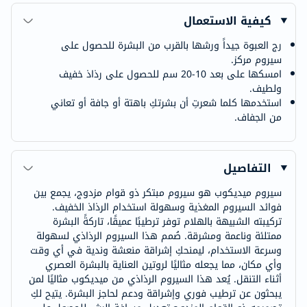
كيفية الاستعمال
رج العبوة جيداً ورشها بالقرب من البشرة للحصول على
سيروم مركز.
امسكها على بعد 10-20 سم للحصول على رذاذ خفيف
ولطيف.
استخدمها كلما شعرتِ أن بشرتكِ باهتة أو جافة أو تعاني
من الجفاف.
التفاصيل
سيروم ميديكوب هو سيروم مبتكر ذو قوام مزدوج، يجمع بين
فوائد السيروم المغذية وسهولة استخدام الرذاذ الخفيف.
تركيبته الشبيهة بالهلام توفر ترطيبًا عميقًا، تاركةً البشرة
ممتلئة وناعمة ومشرقة. صُمم هذا السيروم الرذاذي لسهولة
وسرعة الاستخدام، ليمنحكِ إشراقة منعشة وندية في أي وقت
وأي مكان، مما يجعله مثاليًا لروتين العناية بالبشرة العصري
أثناء التنقل. يُعد هذا السيروم الرذاذي من ميديكوب مثاليًا لمن
يبحثون عن ترطيب فوري وإشراقة ودعم لحاجز البشرة. يتيح لكِ