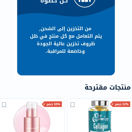
منتجات مقترحة
32% خصم
50% خصم