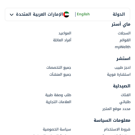
|
الإمارات العربية المتحدة
الدولة
English
ماي أستر
السجلات
المواعيد
القوائم
أفراد العائلة
myWellth
استشر
احجز طبيب
جميع التخصصات
استشارة فورية
جميع المنشآت
الصيدلية
الفئات
طلب وصفة طبية
طلباتي
العلامات التجارية
محدد موقع المتجر
معلومات السياسة
شروط الاستخدام
سياسة الخصوصية