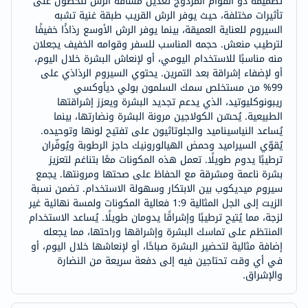
تصميمه ذو القوام المزدوج تعديل مسافة الرش للحصول على
تأثيرات مختلفة، حيث يوفر الرش القريب طبقة غنية تشبه
السيروم للعناية العميقة، بينما يوفر الرش الأوسع رذاذًا خفيفًا
لترطيب منعش. حجمه المناسب للسفر وقوامه الخفيف يجعلان
منه مناسبًا للاستخدام اليومي، أو لإنعاش البشرة خلال اليوم،
أو لإضفاء إشراقة بعد التمرين. يحتوي السيروم الرذاذي على
99% من مستخلص سمك السلمون بولي ديأوكسي
ريبونوكليوتيد، الذي يدعم تجديد البشرة ويعزز إشراقتها
الطبيعية. يُحسّن الكولاجين مرونة البشرة ونضارتها، بينما
يُساعد النياسيناميد والجلوتاثيون على تفتيح لونها وتوحيده.
يُقوّي السيراميد وحمض الهيالورونيك حاجز الرطوبة ويُوفّران
ترطيبًا يدوم طويلًا. تعمل هذه المكونات معًا بتناغم لتعزيز
بشرة ناعمة ومشرقة مع الحفاظ على صحتها ومرونتها. يجمع
سيروم ميديكوب بين الابتكار وسهولة الاستخدام. تضمن نسبة
الزيت إلى الجل المثالية 1:9 فعالية المكونات ولمسة نهائية غير
لزجة، مما يُتيح ترطيبًا وإشراقًا يدومان طويلًا. يُساعد الاستخدام
المنتظم على تماسك البشرة وإشراقها وراحتها، مما يجعله
إضافة مثالية لتحضير البشرة صباحًا، أو لإنعاشها خلال اليوم، أو
في أي وقت تحتاجين فيه إلى دفعة سريعة من النضارة
والإشراق.