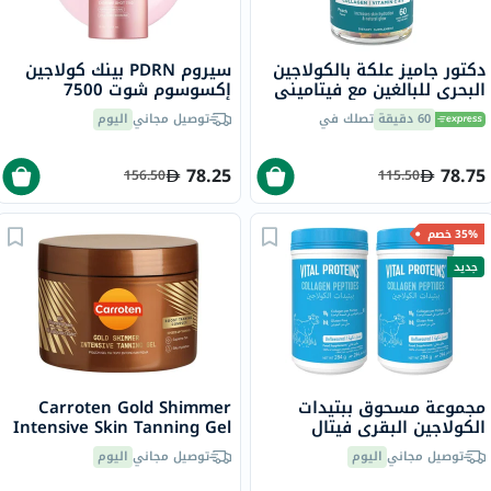
دكتور جاميز علكة بالكولاجين
سيروم PDRN بينك كولاجين
البحري للبالغين مع فيتاميني
إكسوسوم شوت 7500
ج وهـ، حزمة من 60
ميديكوب، 30 مل
60 دقيقة
تصلك في
توصيل مجاني
اليوم
78.25
78.75
156.50
115.50
35% خصم
جديد
مجموعة مسحوق ببتيدات
Carroten Gold Shimmer
الكولاجين البقري فيتال
Intensive Skin Tanning Gel
بروتينز - 2 × 284 جرام
150ml
توصيل مجاني
اليوم
توصيل مجاني
اليوم