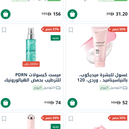
والعضلات حزمة من 120
156
31.20
195
39
50% خصم
37% خصم
جديد
+2000 طلب
غسول للبشرة ميديكوب،
ميست كبسولات PDRN
بالنياسيناميد ، وردي، 120
للترطيب بحمض الهيالورونيك
جرام
أنوا - 100 مل
التوصيل
اليوم
التوصيل
اليوم
74
52
118
104
55% خصم
50% خصم
جديد