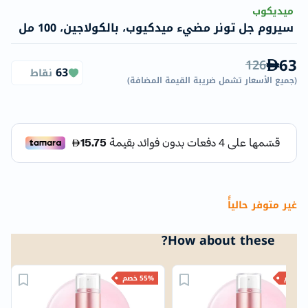
ميديكوب
سيروم جل تونر مضيء ميدكيوب، بالكولاجين، 100 مل
63
126
63
نقاط
(
جميع الأسعار تشمل ضريبة القيمة المضافة
)
غير متوفر حالياًً
How about these?
خصم
55% خصم