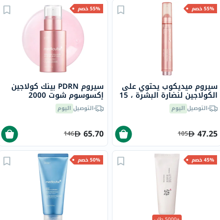
55% خصم
55% خصم
سيروم ميديكوب يحتوي على
سيروم PDRN بينك كولاجين
الكولاجين لنضارة البشرة ، 15
إكسوسوم شوت 2000
مل
ميديكوب، 30 مل
التوصيل
اليوم
التوصيل
اليوم
65.70
47.25
146
105
45% خصم
50% خصم
+5000 طلب