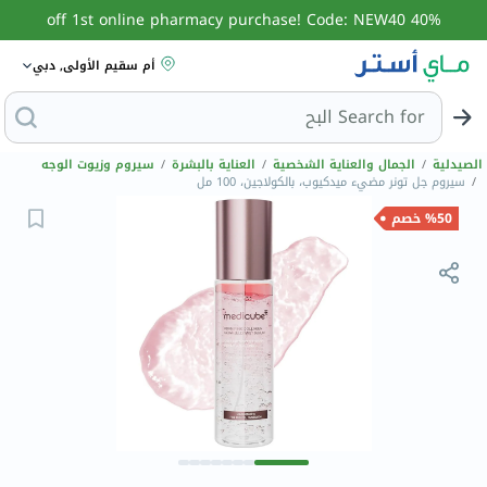
40% off 1st online pharmacy purchase! Code: NEW40
أم سقيم الأولى, دبي
Search for
البحث عن مزيل عرق
الصيدلية
/
الجمال والعناية الشخصية
/
العناية بالبشرة
/
سيروم وزيوت الوجه
/
سيروم جل تونر مضيء ميدكيوب، بالكولاجين، 100 مل
%50 خصم