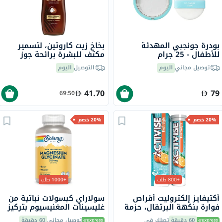
بودرة جونجبي المهدئة
بخاخ زيت كاروتين، لتسمير
للأطفال - 25 جرام
مكثف للبشرة برائحة جوز
الهند، 200 مل
توصيل مجاني
اليوم
التوصيل
اليوم
41.70
79
69.50
20% خصم
20% خصم
+800 طلب
+1000 طلب
أكتيفايز إلكتروليت أقراص
سولاراي كبسولات نباتية من
فوارة بنكهة البرتقال، حزمة
غليسينات المغنيسيوم بتركيز
من 20
350 ملجم لصحة العظام
60 دقيقة
تصلك في
توصيل مجاني
60 دقيقة