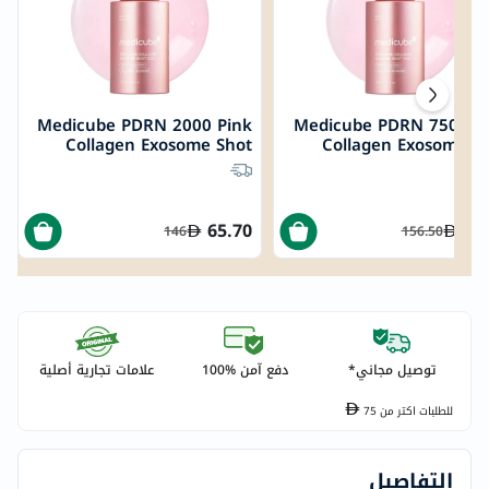
Medicube PDRN 2000 Pink
Medicube PDRN 7500 P
Collagen Exosome Shot
Collagen Exosome S
Serum 30ml
Serum 30
65.70
78
146
156.50
توصيل مجاني*
دفع آمن %100
علامات تجارية أصلية
للطلبات اكتر من
75
التفاصيل