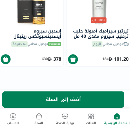
+500 طلب
تيرتير سيراميك أمبولة حليب
إسدين سيروم
ترطيب سيروم مغذي 40 مل
إيسدينسيوتكس ريتينال
إنتنس الليلي المضاد للتجاعيد
توصيل مجاني
اليوم
توصيل مجاني
60 دقيقة
50 مل
378
101.20
630
184
أضف إلى السلة
نحن هنا لمساعدتك!
مركز المساعدة
تابعنا
الصفحة الرئيسية
الفئات
بوابة الصحة
السلة
الحساب