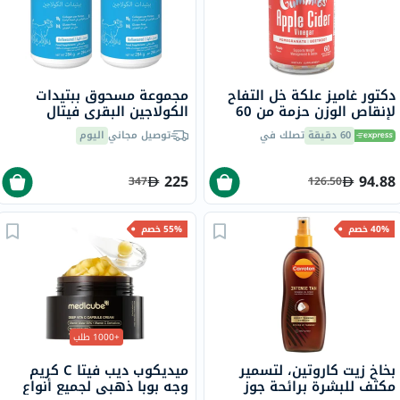
دكتور غاميز علكة خل التفاح
مجموعة مسحوق ببتيدات
لإنقاص الوزن حزمة من 60
الكولاجين البقري فيتال
بروتينز - 2 × 284 جرام
60 دقيقة
تصلك في
توصيل مجاني
اليوم
225
94.88
347
126.50
40% خصم
55% خصم
+1000 طلب
بخاخ زيت كاروتين، لتسمير
ميديكوب ديب فيتا C كريم
مكثف للبشرة برائحة جوز
وجه بوبا ذهبي لجميع أنواع