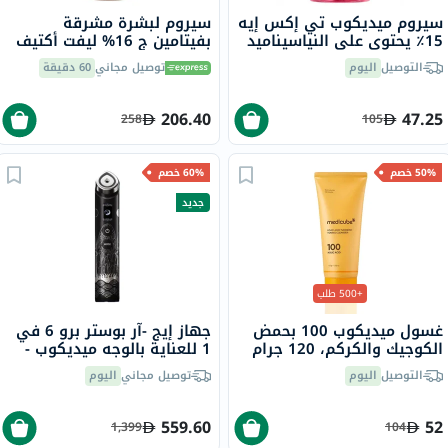
سيروم ميديكوب تي إكس إيه
سيروم لبشرة مشرقة
15٪ يحتوي على النياسيناميد
بفيتامين ج 16% ليفت أكتيف
لمعالجة البقع 30 مل
فيشي، 20 مل
التوصيل
اليوم
توصيل مجاني
60 دقيقة
206.40
47.25
258
105
50% خصم
60% خصم
جديد
+500 طلب
غسول ميديكوب 100 بحمض
جهاز إيج -آر بوستر برو 6 في
الكوجيك والكركم، 120 جرام
1 للعناية بالوجه ميديكوب -
إصدار إيروروبونغدو
التوصيل
اليوم
توصيل مجاني
اليوم
559.60
52
1,399
104