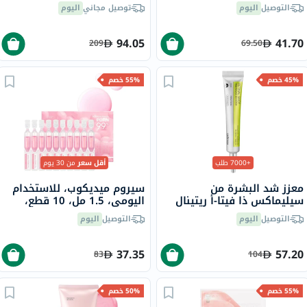
الهند، 200 مل
البشرة 55 جرام
التوصيل
اليوم
توصيل مجاني
اليوم
94.05
41.70
209
69.50
45% خصم
55% خصم
+7000 طلب
أقل سعر
من 30 يوم
معزز شد البشرة من
سيروم ميديكوب، للاستخدام
سيليماكس ذا فيتا-أ ريتينال
اليومي، 1.5 مل، 10 قطع،
شوت، 15 مل
وردي
التوصيل
اليوم
التوصيل
اليوم
37.35
57.20
83
104
55% خصم
50% خصم