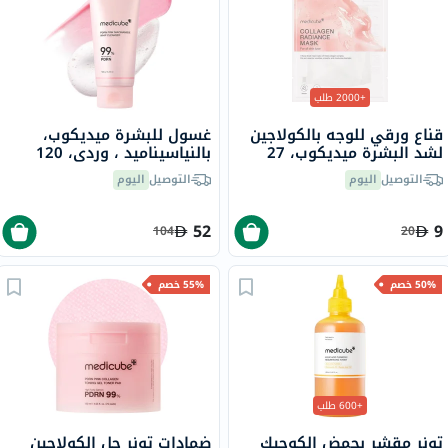
+2000 طلب
قناع ورقي للوجه بالكولاجين
غسول للبشرة ميديكوب،
لشد البشرة ميديكوب، 27
بالنياسيناميد ، وردي، 120
جرام
جرام
التوصيل
اليوم
التوصيل
اليوم
52
9
104
20
50% خصم
55% خصم
+600 طلب
تونر مقشر بحمض الكوجيك
ضمادات تونر جل الكولاجين