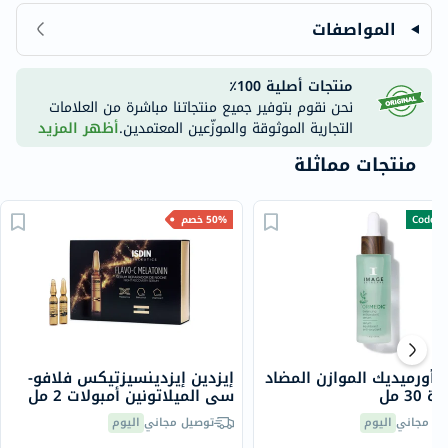
المواصفات
منتجات أصلية 100٪
نحن نقوم بتوفير جميع منتجاتنا مباشرة من العلامات
التجارية الموثوقة والموزّعين المعتمدين.
أظهر المزيد
منتجات مماثلة
Code- 
50% خصم
أورميديك الموازن المضاد
إيزدين إيزدينسيزتيكس فلافو-
30 مل
سي الميلاتونين أمبولات 2 مل
30
يل مجاني
اليوم
توصيل مجاني
اليوم