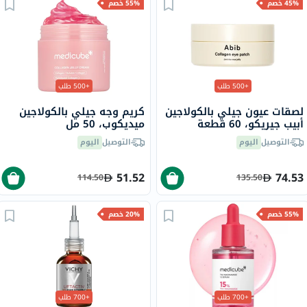
45% خصم
55% خصم
+500 طلب
+500 طلب
لصقات عيون جيلي بالكولاجين
كريم وجه جيلي بالكولاجين
أبيب جيريكو، 60 قطعة
ميديكوب، 50 مل
التوصيل
اليوم
التوصيل
اليوم
51.52
74.53
114.50
135.50
55% خصم
20% خصم
+700 طلب
+700 طلب