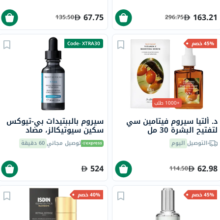
67.75
163.21
135.50
296.75
45% خصم
Code- XTRA30
+1000 طلب
د. ألتيا سيروم فيتامين سي
سيروم بالببتيدات بي-تيوكس
لتفتيح البشرة 30 مل
سكين سيوتيكالز، مضاد
للتجاعيد - 30 مل
التوصيل
اليوم
توصيل مجاني
60 دقيقة
524
62.98
114.50
45% خصم
40% خصم