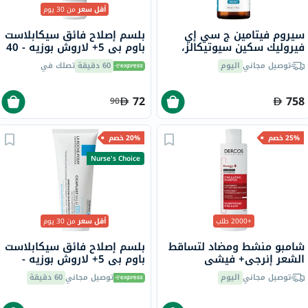
أقل سعر
من 30 يوم
سيروم فيتامين ج سي إي
بلسم إصلاح فائق سيكابلاست
فيروليك سكين سيوتيكالز،
باوم بي 5+ لاروش بوزيه - 40
مضاد للشيخوخة - 30 مل
مل
توصيل مجاني
اليوم
60 دقيقة
تصلك في
72
758
90
25% خصم
20% خصم
Nurse's Choice
+2000 طلب
أقل سعر
من 30 يوم
شامبو منشط ومضاد لتساقط
بلسم إصلاح فائق سيكابلاست
الشعر إنرجي+ فيشي
باوم بي 5+ لاروش بوزيه -
ديركوس، 200 مل
100 مل
توصيل مجاني
اليوم
توصيل مجاني
60 دقيقة