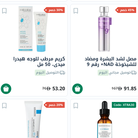
45% خصم
30% خصم
مصل لشد البشرة ومضاد
كريم مرطب للوجه هيدرا
للشيخوخة NAD+ رقم 9
ميدي، 50 مل
نومبوزين
توصيل مجاني
اليوم
التوصيل
اليوم
53.20
91.85
76
167
Code- XTRA30
20% خصم