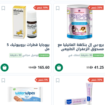
25% خصم
10% خصم
برو-بي إل بنكهة الفانيليا مع
بيوجايا قطرات بروبيوتيك 5
مسحوق الزعفران الطبيعي
مل
400 جرام
30 دقيقة
تصلك في
توصيل مجاني
30 دقيقة
165.60
41.25
184
55
35% خصم
5% خصم