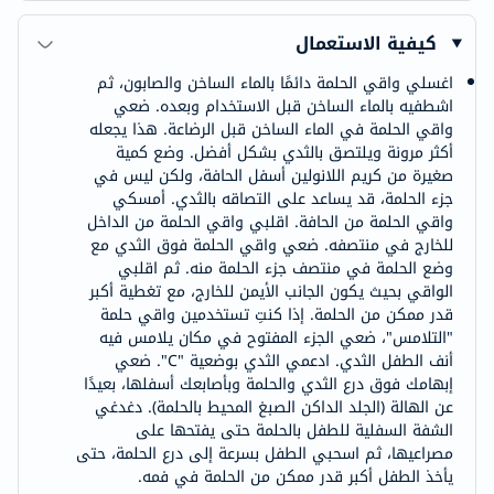
كيفية الاستعمال
اغسلي واقي الحلمة دائمًا بالماء الساخن والصابون، ثم
اشطفيه بالماء الساخن قبل الاستخدام وبعده. ضعي
واقي الحلمة في الماء الساخن قبل الرضاعة. هذا يجعله
أكثر مرونة ويلتصق بالثدي بشكل أفضل. وضع كمية
صغيرة من كريم اللانولين أسفل الحافة، ولكن ليس في
جزء الحلمة، قد يساعد على التصاقه بالثدي. أمسكي
واقي الحلمة من الحافة. اقلبي واقي الحلمة من الداخل
للخارج في منتصفه. ضعي واقي الحلمة فوق الثدي مع
وضع الحلمة في منتصف جزء الحلمة منه. ثم اقلبي
الواقي بحيث يكون الجانب الأيمن للخارج، مع تغطية أكبر
قدر ممكن من الحلمة. إذا كنتِ تستخدمين واقي حلمة
"التلامس"، ضعي الجزء المفتوح في مكان يلامس فيه
أنف الطفل الثدي. ادعمي الثدي بوضعية "C". ضعي
إبهامك فوق درع الثدي والحلمة وبأصابعك أسفلها، بعيدًا
عن الهالة (الجلد الداكن الصبغ المحيط بالحلمة). دغدغي
الشفة السفلية للطفل بالحلمة حتى يفتحها على
مصراعيها، ثم اسحبي الطفل بسرعة إلى درع الحلمة، حتى
يأخذ الطفل أكبر قدر ممكن من الحلمة في فمه.