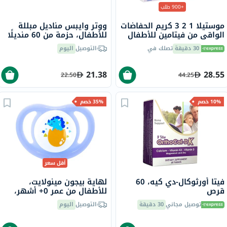
+900 طلب
موستيلا 1 2 3 كريم الحفاضات
ووتر وايبس مناديل مبللة
الواقي من فيتامين للأطفال
للأطفال، حزمة من 60 منديلًا
50 مل
مبللة بدون رائحة، خالية من
30 دقيقة
تصلك في
التوصيل
اليوم
البلاستيك
21.38
28.55
22.50
44.25
10% خصم
35% خصم
أقل سعر
فيتا أورثوكال-دي كيه، 60
لهاية بيجون مينولايت،
قرص
للأطفال من عمر 0+ أشهر،
مقاس صغير، للأولاد
توصيل مجاني
30 دقيقة
التوصيل
اليوم