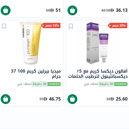
51
36.13
60
42.50
20% خصم
15% خصم
أفالون ديكسا كريم مع 5٪
ميديا بيرلين كريم 100 37
ديكسبانثينول لترطيب الحلمات
جرام
المتشققة 30 جرام
30 دقيقة
تصلك في
30 دقيقة
تصلك في
46.75
25.60
55
32