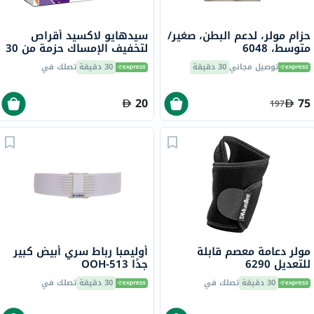
حزام مولر، لدعم البطن، صغير/
سيدهايو لاكسيد أقراص
متوسط، 6048
لتخفيف الإمساك حزمة من 30
توصيل مجاني
30 دقيقة
30 دقيقة
تصلك في
20
75
197
مولر دعامة معصم قابلة
أوليمبا رباط سري أبيض كبير
للتعديل 6290
جدًا OOH-513
30 دقيقة
تصلك في
30 دقيقة
تصلك في