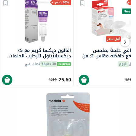
20% خصم
Nurse's
أقل سعر
 واقي حلمة بملمس
أفالون ديكسا كريم مع 5٪
طبيعي مع حافظة مقاس 2: من
ديكسبانثينول لترطيب الحلمات
المتشققة 30 جرام
صيل
اليوم
30 دقيقة
تصلك في
25.60
32
38