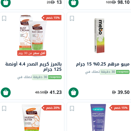
13
98.10
20
109
15% خصم
أقل سعر
من 30 يوم
ميبو مرهم 0.25% 15 جرام
بالمرز كريم الصدر 4.4 أونصة
125 جرام
30 دقيقة
تصلك في
30 دقيقة
تصلك في
41.23
39.50
48.50
15% خصم
20% خصم