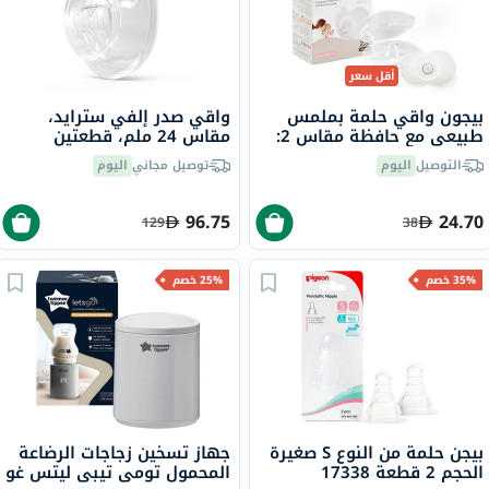
أقل سعر
بيجون واقي حلمة بملمس
واقي صدر إلفي سترايد،
طبيعي مع حافظة مقاس 2:
مقاس 24 ملم، قطعتين
من 13 إلى 16 ملم حزمة من 2
التوصيل
اليوم
توصيل مجاني
اليوم
96.75
24.70
129
38
35% خصم
25% خصم
بيجن حلمة من النوع S صغيرة
جهاز تسخين زجاجات الرضاعة
الحجم 2 قطعة 17338
المحمول تومي تيبي ليتس غو