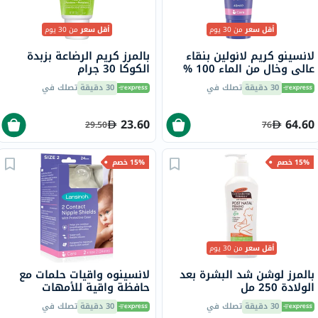
أقل سعر
من 30 يوم
أقل سعر
من 30 يوم
لانسينو كريم لانولين بنقاء
بالمرز كريم الرضاعة بزبدة
عالي وخال من الماء 100 %
الكوكا 30 جرام
لعلاج الحلمات المتقرحة
30 دقيقة
تصلك في
30 دقيقة
تصلك في
والبشرة الجافة والمتشققة
40 مل
23.60
64.60
29.50
76
15% خصم
15% خصم
أقل سعر
من 30 يوم
بالمرز لوشن شد البشرة بعد
لانسينوه واقيات حلمات مع
الولادة 250 مل
حافظة واقية للأمهات
المرضعات، مقاس 2، 24 مم،
30 دقيقة
تصلك في
30 دقيقة
تصلك في
حزمة من 2