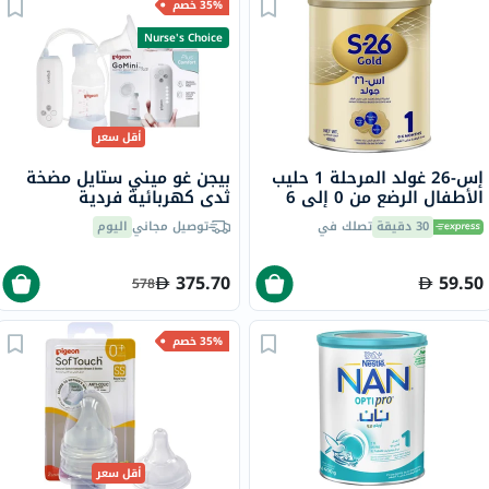
35% خصم
Nurse's Choice
أقل سعر
إس-26 غولد المرحلة 1 حليب
بيجن غو ميني ستايل مضخة
الأطفال الرضع من 0 إلى 6
ثدي كهربائية فردية
شهور 400 جرام
30 دقيقة
تصلك في
توصيل مجاني
اليوم
375.70
59.50
578
35% خصم
أقل سعر