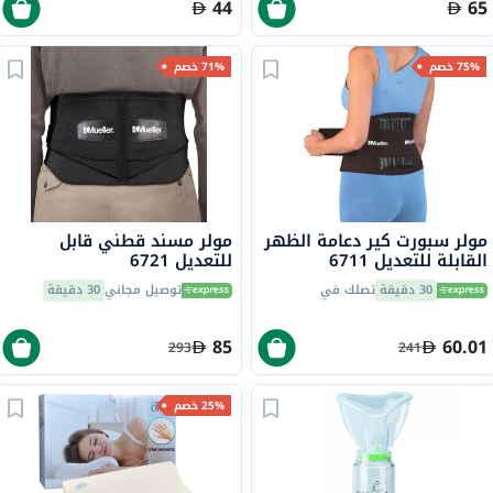
44
65
75% خصم
71% خصم
مولر سبورت كير دعامة الظهر
مولر مسند قطني قابل
القابلة للتعديل 6711
للتعديل 6721
30 دقيقة
تصلك في
توصيل مجاني
30 دقيقة
85
60.01
293
241
25% خصم