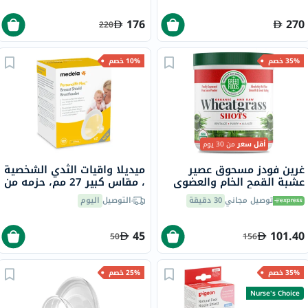
176
270
220
35% خصم
10% خصم
أقل سعر
من 30 يوم
غرين فودز مسحوق عصير
ميديلا واقيات الثدي الشخصية
عشبة القمح الخام والعضوي
، مقاس كبير 27 مم، حزمه من
150 جرام
قطعتين
توصيل مجاني
30 دقيقة
التوصيل
اليوم
45
101.40
50
156
35% خصم
25% خصم
Nurse's Choice