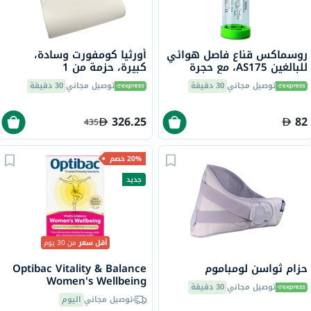
روسماكس قناع فاصل هوائي
أورثيا كومفورت وسادة،
للبالغين AS175، مع حجرة
كبيرة، حزمة من 1
تثبيت بصمام
توصيل مجاني
30 دقيقة
توصيل مجاني
30 دقيقة
326.25
82
435
20% خصم
جديد
أقل سعر
من 30 يوم
حزام ثواسن لومباموم
Optibac Vitality & Balance
Women's Wellbeing
توصيل مجاني
30 دقيقة
Capsules, Digestive Support
توصيل مجاني
اليوم
- 30 Capsules