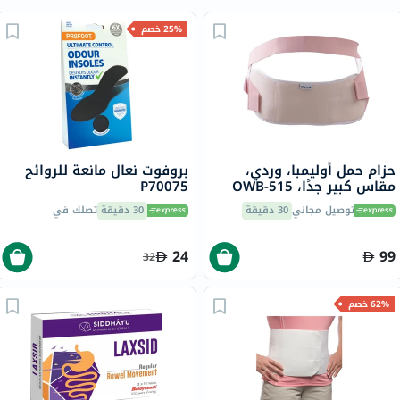
25% خصم
حزام حمل أوليمبا، وردي،
بروفوت نعال مانعة للروائح
مقاس كبير جدًا، OWB-515
P70075
توصيل مجاني
30 دقيقة
30 دقيقة
تصلك في
24
99
32
62% خصم