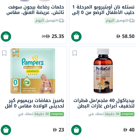
نستله نان أوبتيروبو المرحلة 1
حلمات رضاعة بيجون سوفت
حليب الأطفال الرضع من 0 إلى
تاتش، عريضة العنق، مقاس
6 شهور 400 جرام
صغير جدا، 2 قطعة
التوصيل
اليوم
التوصيل
اليوم
25.35
58.50
39
بيدياكول 40 ملجم/مل قطرات
بامبرز حفاضات بريميوم كير
لتخفيف أعراض غازات البطن
لحديثي الولادة مقاس 0 أقل
50 مل
من 2.5 كجم حزمة من 30
30 دقيقة
تصلك في
30 دقيقة
تصلك في
23
40