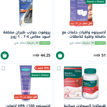
Nurse's Choice
أقل سعر
من 30 يوم
لانسينوه واقيات حلمات مع
بروفوت جوارب طيران مضلعة
حافظة واقية للأمهات
أسود مقاس 4-7 ، 1 زوج
المرضعات، مقاس 1، 20 مم،
P72112 / 1
30 دقيقة
تصلك في
30 دقيقة
تصلك في
حزمة من 2
44.25
51
59
60
15% خصم
Nurse's Choice
أقل سعر
من 30 يوم
هيمالايا كبسولات نسائية
لانسينوه 100٪؜ HPA لانولين