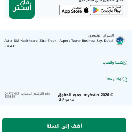
حمل تطبيق ماي أستر الآن
العنوان الرئيسي:
Aster DM Healthcare, 33rd Floor - Aspect Tower Business Bay, Dubai
- U.A.E
كلمنا واتساب
تواصل معنا
رقم الترخيص للإعلان
:
Q4FT7HCT-
©
2026
myAster.
جميع الحقوق
130325
محفوظة.
أضف إلى السلة