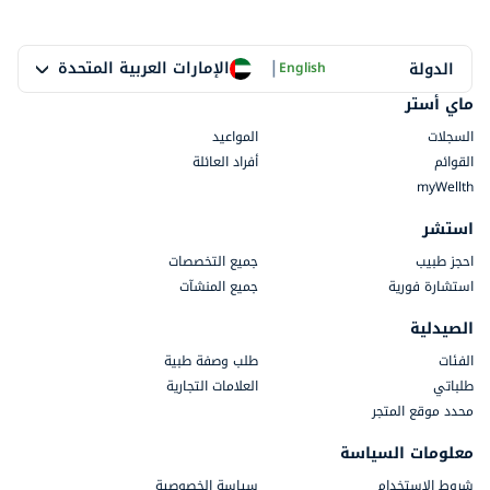
|
الإمارات العربية المتحدة
الدولة
English
ماي أستر
السجلات
المواعيد
القوائم
أفراد العائلة
myWellth
استشر
احجز طبيب
جميع التخصصات
استشارة فورية
جميع المنشآت
الصيدلية
الفئات
طلب وصفة طبية
طلباتي
العلامات التجارية
محدد موقع المتجر
معلومات السياسة
شروط الاستخدام
سياسة الخصوصية