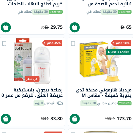
نباتية لدعم الصحة من
كريم لعلاج التهاب الحلمات
الهليون/شاتافاري، 250 ملجم،
وجفاف وتشقق الجلد 10 مل
30 دقيقة
تصلك في
30 دقيقة
تصلك في
حزمة من 60 كبسولة
29.75
65
35
10% خصم
35% خصم
Nurse's Choice
أقل سعر
ميديلا هارموني مضخة ثدي
رضاعة بيجون، بلاستيكية
يدوية خفيفة - مقاس M
عريضة العنق، للرضع من عمر 0
أشهر فأكثر، 160 مل
توصيل مجاني
30 دقيقة
التوصيل
اليوم
33.80
173.70
52
193