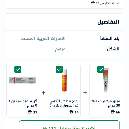
للطلبات اكتر من
75
التفاصيل
بلد المنشأ
الإمارات العربية المتحدة
الشكل
مرهم
ميبو مرهم 0.25%
بخاخ مطهر لتخفي
كريم فيوسيدين 3
30 جرام
ف الحروق ويلزر، 5
0 جرام
5 جرام
31
14
66
اشترِ 3 معًا مقابل
111