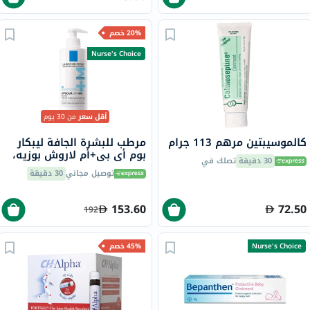
20% خصم
Nurse's Choice
أقل سعر
من 30 يوم
كالموسيبتين مرهم 113 جرام
مرطب للبشرة الجافة ليبكار
بوم أي بي+أم لاروش بوزيه،
30 دقيقة
تصلك في
400 مل
توصيل مجاني
30 دقيقة
153.60
72.50
192
Nurse's Choice
45% خصم