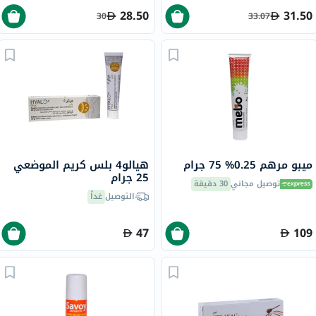
28.50
31.50
30
33.07
ميبو مرهم 0.25% 75 جرام
هيالو4 بلس كريم الموضعي
25 جرام
توصيل مجاني
30 دقيقة
التوصيل
غداً
47
109