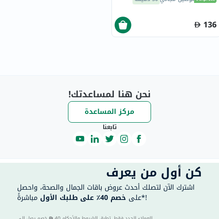
136
نحن هنا لمساعدتك!
مركز المساعدة
تابعنا
كن أول من يعرف
اشترك الآن لتصلك أحدث عروض باقات الجمال والصحة، واحصل
مباشرةً*!
على
خصم 40٪ على طلبك الأول
40 للعملاء الجدد فقط. تطبق الشروط والأحكام.
خصم يصل إلى