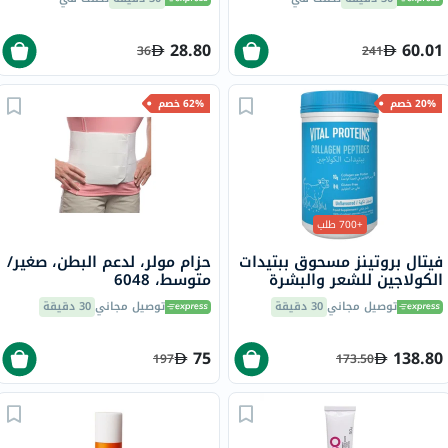
28.80
60.01
36
241
20% خصم
62% خصم
+700 طلب
فيتال بروتينز مسحوق ببتيدات
حزام مولر، لدعم البطن، صغير/
الكولاجين للشعر والبشرة
متوسط، 6048
والأظافر 284 جرام
توصيل مجاني
30 دقيقة
توصيل مجاني
30 دقيقة
75
138.80
197
173.50