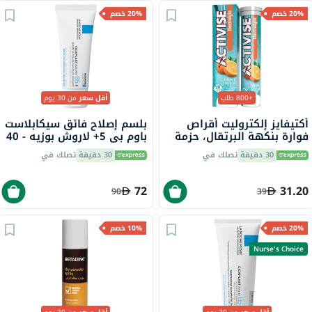
20% خصم
20% خصم
+800 طلب
أقل سعر
من 30 يوم
أكتيفايز إلكتروليت أقراص
بلسم إصلاح فائق سيكابلاست
فوارة بنكهة البرتقال، حزمة
باوم بي 5+ لاروش بوزيه - 40
من 20
مل
30 دقيقة
تصلك في
30 دقيقة
تصلك في
72
31.20
90
39
20% خصم
10% خصم
Nurse's Choice