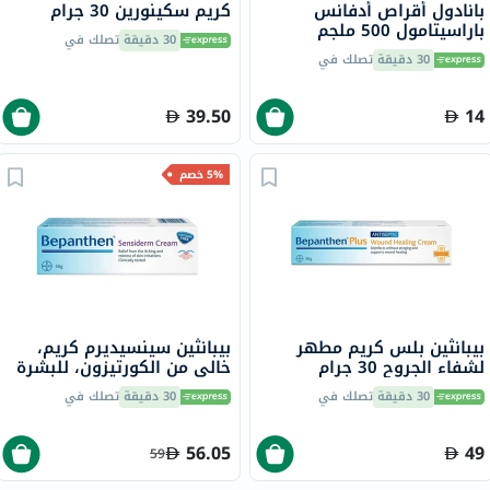
بانادول أقراص أدفانس
كريم سكينورين 30 جرام
باراسيتامول 500 ملجم
30 دقيقة
تصلك في
لتخفيف الحمى والألم، 24
30 دقيقة
تصلك في
قرص
39.50
14
5% خصم
بيبانثين بلس كريم مطهر
بيبانثين سينسيديرم كريم،
لشفاء الجروح 30 جرام
خالي من الكورتيزون، للبشرة
المتهيجة والحكة والاحمرار
30 دقيقة
تصلك في
30 دقيقة
تصلك في
50 جرام
56.05
49
59