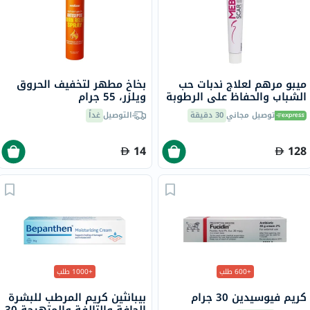
ميبو مرهم لعلاج ندبات حب
بخاخ مطهر لتخفيف الحروق
الشباب والحفاظ على الرطوبة
ويلزر، 55 جرام
50 جرام
توصيل مجاني
30 دقيقة
التوصيل
غداً
14
128
+600 طلب
+1000 طلب
كريم فيوسيدين 30 جرام
بيبانثين كريم المرطب للبشرة