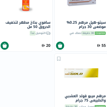
سيتو-هيل مرهم 0.25%
سافوي بخاخ مطهر لتخفيف
موضعي 30 جرام
الحروق 50 مل
30 دقيقة
تصلك في
التوصيل
غداً
20
55
مرهم ميبو قولد العشبي
والطبيعي 75 جرام
توصيل مجاني
30 دقيقة