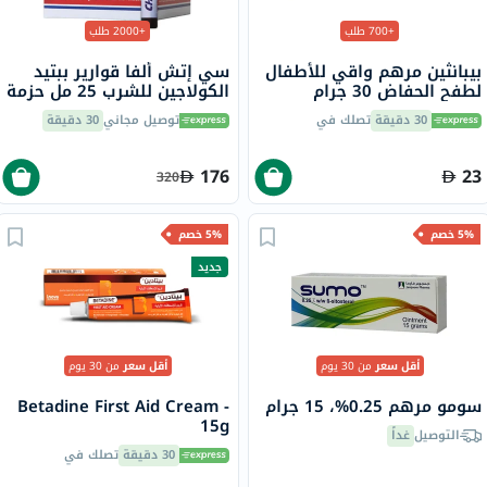
+700 طلب
+2000 طلب
بيبانثين مرهم واقي للأطفال
سي إتش ألفا قوارير ببتيد
لطفح الحفاض 30 جرام
الكولاجين للشرب 25 مل حزمة
من 30
30 دقيقة
تصلك في
توصيل مجاني
30 دقيقة
176
23
320
5% خصم
5% خصم
جديد
أقل سعر
من 30 يوم
أقل سعر
من 30 يوم
سومو مرهم 0.25%، 15 جرام
Betadine First Aid Cream -
15g
التوصيل
غداً
30 دقيقة
تصلك في