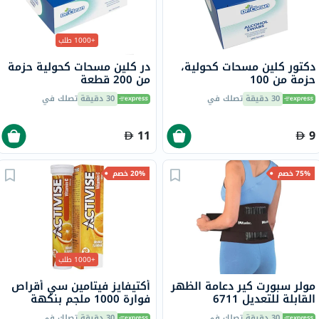
+1000 طلب
دكتور كلين مسحات كحولية،
در كلين مسحات كحولية حزمة
حزمة من 100
من 200 قطعة
30 دقيقة
تصلك في
30 دقيقة
تصلك في
11
9
75% خصم
20% خصم
+1000 طلب
مولر سبورت كير دعامة الظهر
أكتيفايز فيتامين سي أقراص
القابلة للتعديل 6711
فوارة 1000 ملجم بنكهة
البرتقال حزمة من 20
30 دقيقة
تصلك في
30 دقيقة
تصلك في