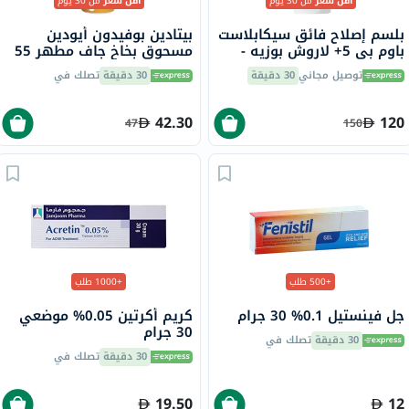
أقل سعر
من 30 يوم
أقل سعر
من 30 يوم
بلسم إصلاح فائق سيكابلاست
بيتادين بوفيدون أيودين
باوم بي 5+ لاروش بوزيه -
مسحوق بخاخ جاف مطهر 55
100 مل
جرام
توصيل مجاني
30 دقيقة
30 دقيقة
تصلك في
42.30
120
47
150
+500 طلب
+1000 طلب
جل فينستيل 0.1% 30 جرام
كريم أكرتين 0.05% موضعي
30 جرام
30 دقيقة
تصلك في
30 دقيقة
تصلك في
19.50
12