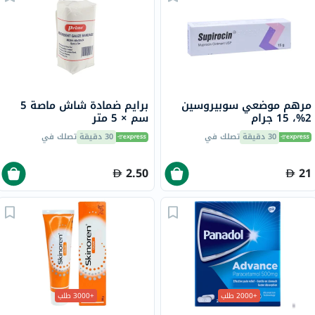
مرهم موضعي سوبيروسين
برايم ضمادة شاش ماصة 5
2%، 15 جرام
سم × 5 متر
30 دقيقة
تصلك في
30 دقيقة
تصلك في
2.50
21
+2000 طلب
+3000 طلب