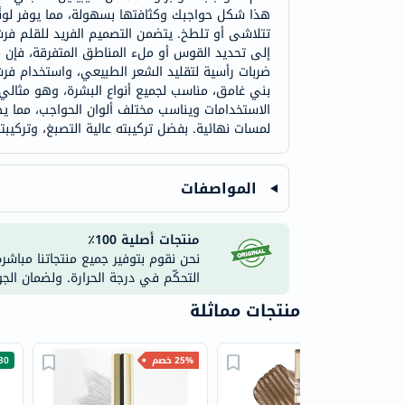
هذا شكل حواجبك وكثافتها بسهولة، مما يوفر لونًا 
تتلاشى أو تلطخ. يتضمن التصميم الفريد للقلم فر
إلى تحديد القوس أو ملء المناطق المتفرقة، فإن 
بني غامق، مناسب لجميع أنواع البشرة، وهو مثالي
الاستخدامات ويناسب مختلف ألوان الحواجب، مما يض
لمسات نهائية. بفضل تركيبته عالية التصبغ، وتركيب
المواصفات
منتجات أصلية 100٪
نحن نقوم بتوفير جميع منتجاتنا مباشر
التحكّم في درجة الحرارة. ولضمان الج
منتجات مماثلة
25% خصم
25% خصم
30