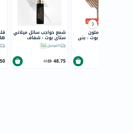
أقل سعر
من 30 يوم
موس حواجب ملون
شمع حواجب سائل ميلاني
قلم
ميلاني ستاي بوت - بني
ستاي بوت - شفاف
فاتح/110
وار
التوصيل
غداً
التوصيل
غداً
.50
48.75
66.75
65
89