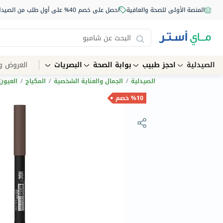
المنصة الأولى للصحة والعافية
احصل على خصم 40% على أول طلب من الصيدلية أونلاين استخدم الكود: NEW40
الصيدلية
احجز طبيب
بوابة الصحة
البصريات
العروض و
الصيدلية
/
الجمال والعناية الشخصية
/
المكياج
/
العيون
%10 خصم