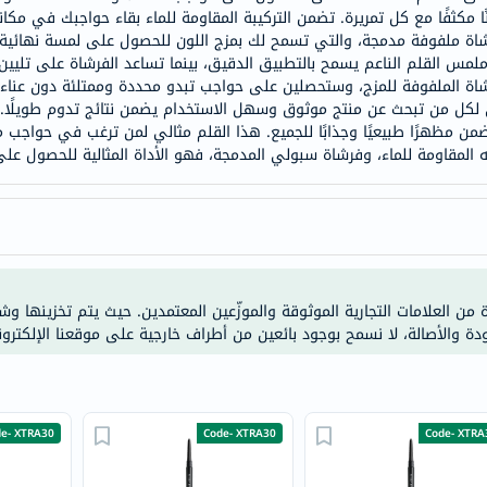
مكثفًا مع كل تمريرة. تضمن التركيبة المقاومة للماء بقاء حواجبك في مكان
doppelherz
شاة ملفوفة مدمجة، والتي تسمح لك بمزج اللون للحصول على لمسة نهائية أ
NMN
ملمس القلم الناعم يسمح بالتطبيق الدقيق، بينما تساعد الفرشاة على تل
dessert-
 لكل من تبحث عن منتج موثوق وسهل الاستخدام يضمن نتائج تدوم طويلًا. ي
essence
من مظهرًا طبيعيًا وجذابًا للجميع. هذا القلم مثالي لمن ترغب في حواجب 
Biochem
ته المقاومة للماء، وفرشاة سبولي المدمجة، فهو الأداة المثالية للحصول ع
SVR
skinceuticals
feel
true-
honey
ة من العلامات التجارية الموثوقة والموزّعين المعتمدين. حيث يتم تخزينها و
الصحة
ودة والأصالة، لا نسمح بوجود بائعين من أطراف خارجية على موقعنا الإلكترون
والمكملات
أساسيات
العناية
Code- XTRA
Code- XTRA30
الصحية
e- XTRA30
باقة