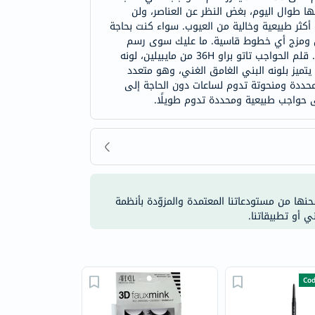
ها طوال اليوم، بغض النظر عن العناصر، ولن
كثر طبيعية وخالية من العيوب. سواء كنت بحاجة
يين ومزج أي خطوط قاسية. ما عليك سوى رسم
ضربات رأسية لتقليد الشعر الطبيعي، واستخدام فرشاة الملفوفة للمزج، وستحصلين على حواجب تبدو محددة وممتلئة دون عناء. قلم الحواجب تاتو براو 36H من مايبيلين، لونه
تميز بلونه البني الغامق الغني، وهو متعدد
محددة ومنحوتة تدوم لساعات دون الحاجة إلى
لى حواجب طبيعية ومحددة تدوم طويلًا.
شحنها من مستودعاتنا المعتمدة والمزوّدة بأنظمة
ي أو تطبيقاتنا.
Cod