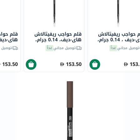
خسارة
الوزن
فحص
صحي
 حواجب ريفيتالاش
قلم حواجب ريفيتالاش
قلم حواج
روتيني
هاي-ديف ، 0.14 جرام،
هاي-ديف، 0.14 جرام،
باقة
م براون
سوفت براون
كول براو
توصيل مجاني
غداً
توصيل مجاني
غداً
توصيل 
القلب
الصحي
153.50
153.50
153
Original
IV
اختبار
التحسس
الغذائي
الحالة
الصحية
البشرة
والشعر