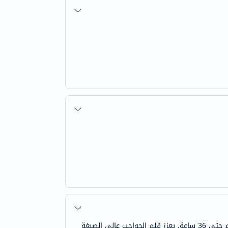
قلم الحواجب تاتو براو 36H من مايبيلين 07 بني غامق مصمم لمساعدتك على الحصول على حواجب محددة وممتلئة تمامًا تدوم حتى 36 ساعة. يعزز قلم الحواجب عالي الصبغة