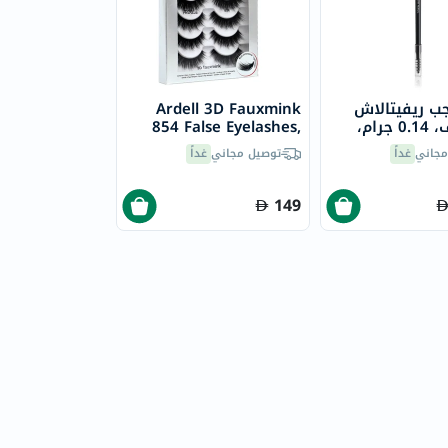
ب ريفيتالاش
Ardell 3D Fauxmink
هاي-ديف، 0.14 جرام،
854 False Eyelashes,
ن
Pair of 4's
مجاني
غداً
توصيل مجاني
غداً
149