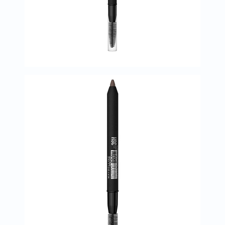
العظام
والمفاصل
المخ
والذاكرة
صحة
القلب
دعم
مرضى
السكري
دعم
الكلى
والمسالك
البولية
دعم
الكبد
صحة