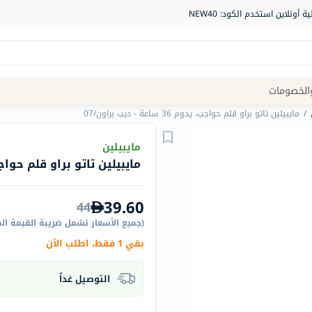
Site
الخصومات
Navigation
/
مايبيلين تاتو براو قلم حواجب، يدوم 36 ساعة - ديب براون/07
الصيدلية
مايبيلين
مايبيلين تاتو براو قلم حواجب، يدوم 36 ساعة 
الماركات
NDL
39.60
44
Humantara
(
جميع الأسعار تشمل ضريبة القيمة ال
carroten
بقي 1 فقط، اطلب الآن
betadine
La
التوصيل غداً
Roche
Posay