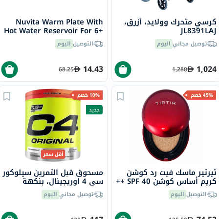
كرسي متحرك وولايد، أزرق،
Nuvita Warm Plate With
Hot Water Reservoir For 6+
JL8391LAJ
Months Baby, Blue
توصيل مجاني
اليوم
التوصيل
اليوم
14.43
1,024
68.25
1,280
45% خصم
10% خصم
جديد
أقل سعر
تيرتير ماسك فيت رد كوشن
مسحوق قبل التمرين سيلوكور
كريم أساس كوشن SPF 40 ++
سي 4 اوريجينال، بنكهة
- آيفوري / 21N ، من 18 جرام
الفواكه المشكلة - 475 جرام
التوصيل
اليوم
توصيل مجاني
اليوم