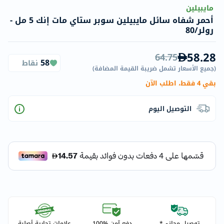
مايبيلين
أحمر شفاه سائل مايبيلين سوبر ستاي مات إنك 5 مل -
رولر/80
58.28
64.75
58
نقاط
(
جميع الأسعار تشمل ضريبة القيمة المضافة
)
بقي 4 فقط، اطلب الآن
التوصيل اليوم
توصيل مجاني*
دفع آمن %100
علامات تجارية أصلية