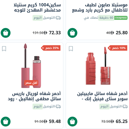
موستيلا صابون لطيف
سكين1004 كريم سنتيلا
للأطفال مع كريم بارد وشمع
مدغشقر المهدئ للوجه
العسل للبشرة الجافة 100
للبشرة الحساسة، 75 مل
60 دقيقة
تصلك في
التوصيل
اليوم
جرام
72.33
25.80
131.50
40
10% خصم
35% خصم
أقل سعر
أحمر شفاه سائل مايبيلين
أحمر شفاه لوريال باريس
سوبر ستاي فينيل إنك -
سائل مطفي إنفاليبل - رود
بيتشي/15
تريبينغ/240
التوصيل
اليوم
التوصيل
اليوم
59.48
65.25
91.50
72.50