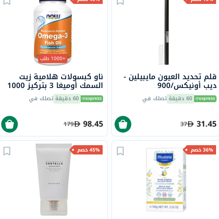
+1000 طلب
قلم تحديد العيون مايبيلين -
ناو كبسولات هلامية زيت
ديب أونيكس/900
السمك أوميغا 3 بتركيز 1000
ملجم حزمة من 200
60 دقيقة
تصلك في
60 دقيقة
تصلك في
98.45
31.45
179
37
36% خصم
45% خصم