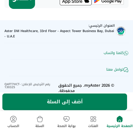
العنوان الرئيسي:
Aster DM Healthcare, 33rd Floor - Aspect Tower Business Bay, Dubai
- U.A.E
كلمنا واتساب
تواصل معنا
رقم الترخيص للإعلان
:
Q4FT7HCT-
©
2026
myAster.
جميع الحقوق
130325
محفوظة.
أضف إلى السلة
الصفحة الرئيسية
الفئات
بوابة الصحة
السلة
الحساب