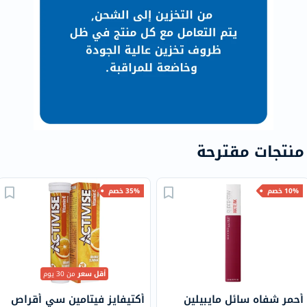
منتجات مقترحة
10% خصم
35% خصم
أقل سعر
من 30 يوم
أحمر شفاه سائل مايبيلين
أكتيفايز فيتامين سي أقراص