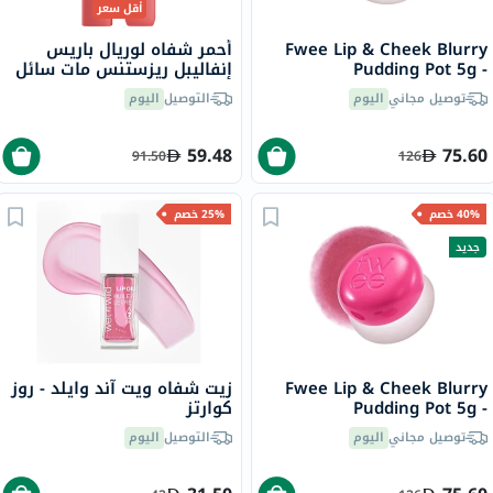
أقل سعر
Fwee Lip & Cheek Blurry
أحمر شفاه لوريال باريس
Pudding Pot 5g -
إنفاليبل ريزستنس مات سائل
Seventeen/CR04
- سمر فلينغ/625
توصيل مجاني
اليوم
التوصيل
اليوم
59.48
75.60
91.50
126
40% خصم
25% خصم
جديد
Fwee Lip & Cheek Blurry
زيت شفاه ويت آند وايلد - روز
Pudding Pot 5g -
كوارتز
Cherry/PK03
توصيل مجاني
اليوم
التوصيل
اليوم