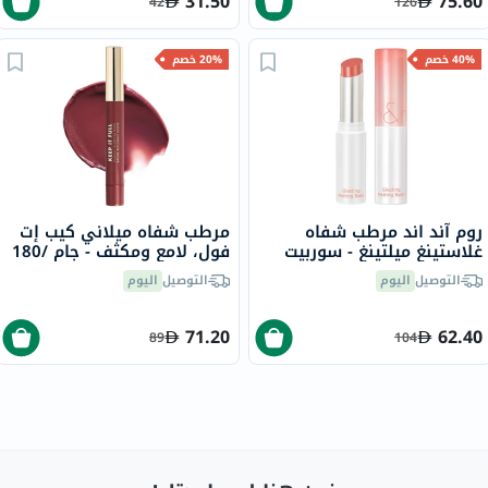
31.50
75.60
42
126
40% خصم
20% خصم
روم آند اند مرطب شفاه
مرطب شفاه ميلاني كيب إت
غلاستينغ ميلتينغ - سوربيت
فول، لامع ومكثف - جام /180
بالم /03، 3.5 جرام
التوصيل
اليوم
التوصيل
اليوم
71.20
62.40
89
104