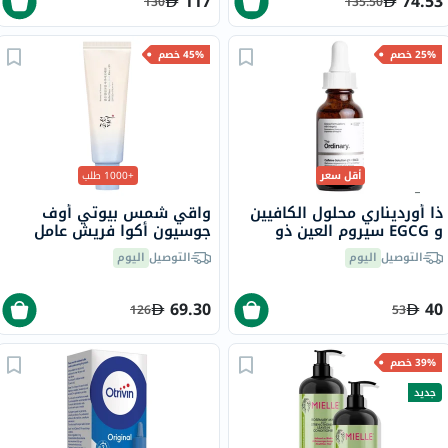
117
74.53
130
135.50
25% خصم
45% خصم
أقل سعر
+1000 طلب
ذا أورديناري محلول الكافيين
واقي شمس بيوتي أوف
و EGCG سيروم العين ذو
جوسيون أكوا فريش عامل
الأساس المائي للإنتفاخات
حماية من الشمس 50+
التوصيل
اليوم
التوصيل
اليوم
والتصبغات تحت العين 30 مل
PA++++، 50 مل
69.30
40
126
53
39% خصم
جديد