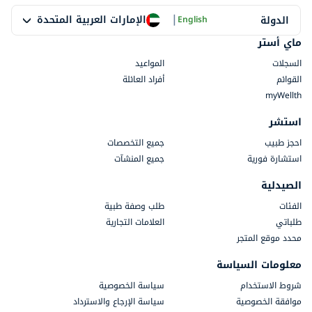
|
الإمارات العربية المتحدة
الدولة
English
ماي أستر
السجلات
المواعيد
القوائم
أفراد العائلة
myWellth
استشر
احجز طبيب
جميع التخصصات
استشارة فورية
جميع المنشآت
الصيدلية
الفئات
طلب وصفة طبية
طلباتي
العلامات التجارية
محدد موقع المتجر
معلومات السياسة
شروط الاستخدام
سياسة الخصوصية
موافقة الخصوصية
سياسة الإرجاع والاسترداد