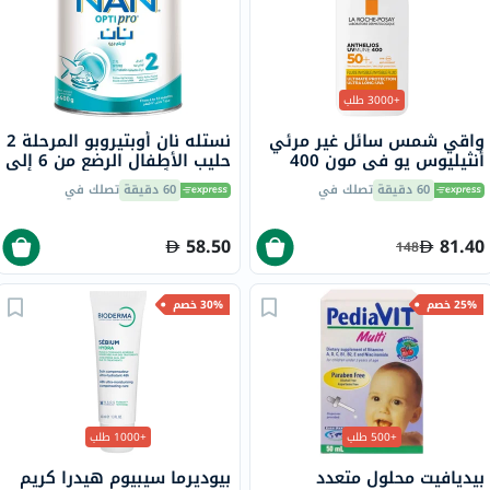
+3000 طلب
واقي شمس سائل غير مرئي
نستله نان أوبتيروبو المرحلة 2
أنثيليوس يو في مون 400
حليب الأطفال الرضع من 6 إلى
لاروش بوزيه، عامل حماية
12 شهراً 400 جرام
60 دقيقة
تصلك في
60 دقيقة
تصلك في
50+ - 50 مل
58.50
81.40
148
25% خصم
30% خصم
+500 طلب
+1000 طلب
بيديافيت محلول متعدد
بيوديرما سيبيوم هيدرا كريم