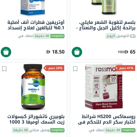
بلسم لتقوية الشعر مايلي،
أوتريفين قطرات أنف أصلية
برائحة إكليل الجبل والنعناع -
0.1% للبالغين لعلاج إنسداد
2 × 355 مل
الأنف 10 مل
التوصيل
اليوم
60 دقيقة
تصلك في
18.50
65
106
41% خصم
20% خصم
روسماكس HS200 شرائط
بلوبيري ناتشورالز كبسولات
اختبار سكر الدم للتحكم في
زيت السمك أوميغا 3 1000
مرض السكري حزمة من 50
ملجم، حزمة من 100
60 دقيقة
تصلك في
توصيل مجاني
60 دقيقة