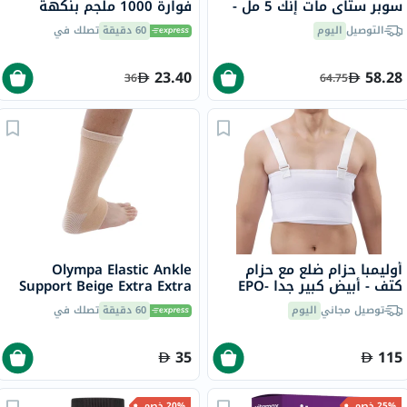
سوبر ستاي مات إنك 5 مل -
فوارة 1000 ملجم بنكهة
فاوندر/115
البرتقال حزمة من 20
التوصيل
اليوم
60 دقيقة
تصلك في
23.40
58.28
36
64.75
أوليمبا حزام ضلع مع حزام
Olympa Elastic Ankle
كتف - أبيض كبير جدا EPO-
Support Beige Extra Extra
Large OES-911
516
توصيل مجاني
اليوم
60 دقيقة
تصلك في
35
115
25% خصم
20% خصم