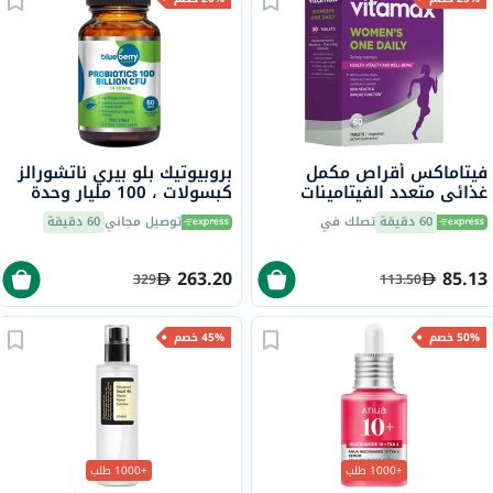
فيتاماكس أقراص مكمل
بروبيوتيك بلو بيري ناتشورالز
غذائي متعدد الفيتامينات
كبسولات ، 100 مليار وحدة
للنساء، مرة واحدة يوميًا،
تشكيل مستعمرة، 14 سلالة،
60 دقيقة
تصلك في
توصيل مجاني
60 دقيقة
حزمة من 60
لدعم الهضم، حزمه من 60
263.20
85.13
329
113.50
50% خصم
45% خصم
+1000 طلب
+1000 طلب