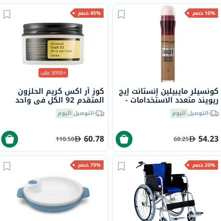
10% خصم
45% خصم
+3000 طلب
كونسيلر مايبيلين إنستانت إيج
كوز أر اكس كريم الحلزون
ريويند متعدد الاستخدامات -
المتقدم 92 الكل في واحد
باف /08 ، 6.8 مل
100 مل
التوصيل
اليوم
التوصيل
اليوم
60.78
54.23
110.50
60.25
20% خصم
79% خصم