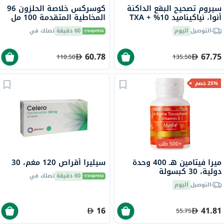
سيروم تصحيح البقع الداكنة
كوسركس خلاصة الحلزون 96
أنوا، نياكيناميد 10% + TXA
المخاطية المتقدمة 100 مل
4%، 30 مل
التوصيل
اليوم
60 دقيقة
تصلك في
60.78
67.75
110.50
135.50
25% خصم
+500 طلب
ميرا فيتامين هـ 400 وحدة
سيليرا أقراص 120 مغم، 30
دولية، 30 كبسولة
60 دقيقة
تصلك في
التوصيل
اليوم
16
41.81
55.75