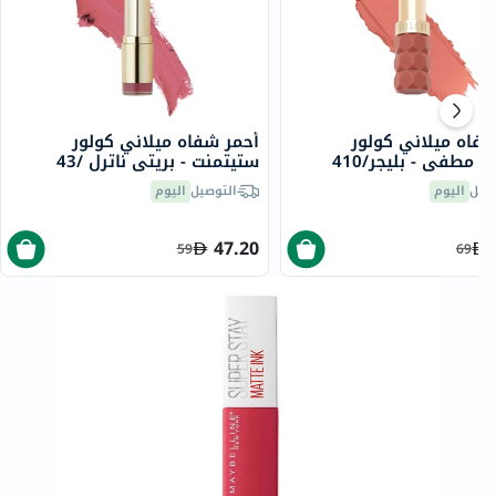
شفاه ميلاني كولور
أحمر شفاه ميلاني كولور
 مطفي - بليجر/410
ستيتمنت - بريتي ناترل /43
صيل
اليوم
التوصيل
اليوم
47.20
59
69