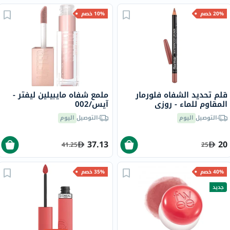
20% خصم
10% خصم
قلم تحديد الشفاه فلورمار
ملمع شفاه مايبيلين ليفتر -
المقاوم للماء - روزي
آيس/002
ساند/237
التوصيل
اليوم
التوصيل
اليوم
37.13
20
41.25
25
40% خصم
35% خصم
جديد