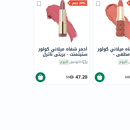
20% خصم
ه ميلاني كولور
أحمر شفاه ميلاني كولور
مطفي -
ستيتمنت - بريتي ناترل
/43
اليوم
التوصيل
اليوم
47.20
59
69