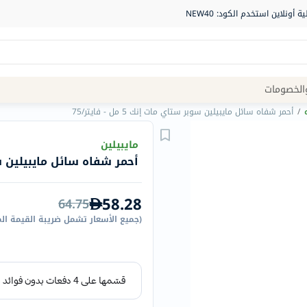
Site
الخصومات
Navigation
/
أحمر شفاه سائل مايبيلين سوبر ستاي مات إنك 5 مل - فايتر/75
الصيدلية
مايبيلين
أحمر شفاه سائل مايبيلين سوبر ستا
الماركات
NDL
58.28
64.75
Humantara
(
جميع الأسعار تشمل ضريبة القيمة ال
carroten
betadine
La
Roche
Posay