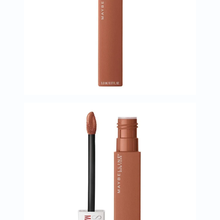
العظام
والمفاصل
المخ
والذاكرة
صحة
القلب
دعم
مرضى
السكري
دعم
الكلى
والمسالك
البولية
دعم
الكبد
صحة