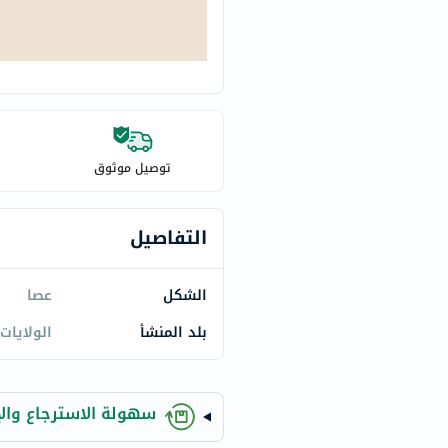
century
accu-
chek
activise
acuvue
annemarie-
borlind
توصيل موثوق
webber-
naturals
التفاصيل
aveeno
freestylelibre
الشكل
عصا
cetaphil
CHalpha
بلد المنشأ
الولايات
cerave
dralthea
mustela
سهولة الاسترجاع والإ
celimax