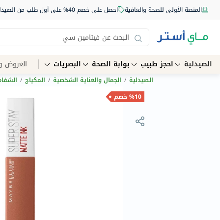
المنصة الأولى للصحة والعافية
احصل على خصم 40% على أول طلب من الصيدلية أونلاين استخدم الكود: NEW40
الصيدلية
احجز طبيب
بوابة الصحة
البصريات
العروض و
الصيدلية
/
الجمال والعناية الشخصية
/
المكياج
/
الشفاه
%10 خصم