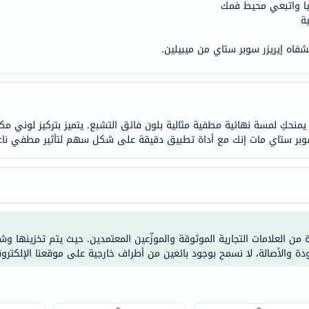
ا واتبعي محيط فمك
doppelherz
ة
NMN
شفاه إيريزر سوبر ستاي من ميبيلين.
dessert-
essence
Biochem
SVR
نحكِ لمسة نهائية مطفية مثالية بلون فائق التشبع. يتميز بتركيز لوني مك
skinceuticals
feel
true-
honey
الصحة
والمكملات
ة من العلامات التجارية الموثوقة والموزّعين المعتمدين. حيث يتم تخزينها و
أساسيات
ودة والأصالة، لا نسمح بوجود بائعين من أطراف خارجية على موقعنا الإلكترون
العناية
الصحية
باقة