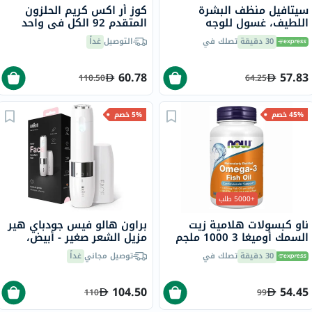
سيتافيل منظف ​​البشرة
كوز أر اكس كريم الحلزون
اللطيف، غسول للوجه
المتقدم 92 الكل في واحد
والجسم للرجال والنساء ذوي
100 مل
30 دقيقة
تصلك في
التوصيل
غداً
البشرة الجافة والعادية
والحساسة، بدون رائحة، 118
مل
60.78
57.83
110.50
64.25
45% خصم
5% خصم
+5000 طلب
ناو كبسولات هلامية زيت
براون هالو فيس جودباي هير
السمك أوميغا 3 1000 ملجم
مزيل الشعر صغير - أبيض،
180 EPA / 120 DHA حزمة من
FS1000
30 دقيقة
تصلك في
توصيل مجاني
غداً
100
104.50
54.45
110
99