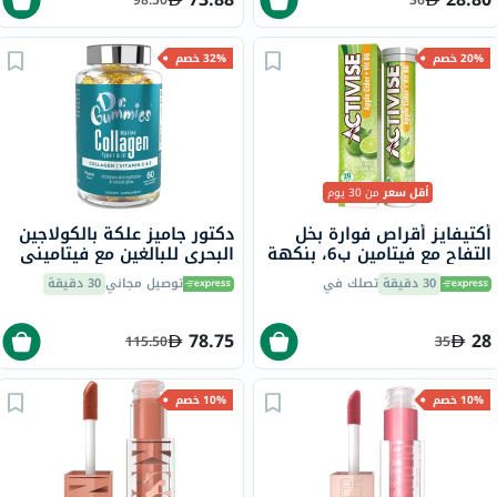
20% خصم
32% خصم
أقل سعر
من 30 يوم
أكتيفايز أقراص فوارة بخل
دكتور جاميز علكة بالكولاجين
التفاح مع فيتامين ب6، بنكهة
البحري للبالغين مع فيتاميني
الحمضيات، حزمة من 20
ج وهـ، حزمة من 60
30 دقيقة
تصلك في
توصيل مجاني
30 دقيقة
78.75
28
115.50
35
10% خصم
10% خصم