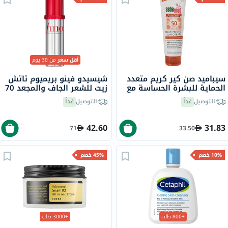
أقل سعر
من 30 يوم
سيباميد صن كير كريم متعدد
شيسيدو فينو بريميوم تاتش
الحماية للبشرة الحساسة مع
زيت للشعر الجاف والمجعد 70
عامل حماية من الشمس 50،
مل
التوصيل
غداً
التوصيل
غداً
75 مل
42.60
31.83
71
33.50
10% خصم
45% خصم
+800 طلب
+3000 طلب