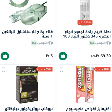
+2000 طلب
بخاخ كريم راحة لجميع أنواع
قناع بخاخ للإستنشاق للبالغين
البشرة 345 دكتور ألثيا، 100
1 سنة
مل
التوصيل
غداً
التوصيل
غداً
5
69.30
126
20% خصم
35% خصم
أكتيفايز أقراص مغنيسيوم
بيوكاب نيوتريكولور ديليكاتو