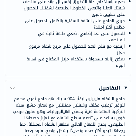
ضعيه باستخدام أداة التطبيق إكس أل واند على منتصف
شفتك العليا واتبعي الخطوط الطبيعية لشفتيك للحصول
على تطبيق دقيق
مرري الملمع على الشفة السفلية بالكامل للحصول على
مظهر أكثر امتلاءً
للحصول على بعد إضافي، ضعي طبقة ثانية في
المنتصف
ارفقيه مع قلم الشد للحصول على مزيج شفاه مرفوع
معزز
يمكن إزالته بسهولة باستخدام مزيل المكياج في نهاية
اليوم
التفاصيل
ملمع الشفاه مايبيلين ليفتَر 004 سيلك هو ملمع ثوري مصمم
لتوفير ترطيب مكثف وشفتين ممتلئتين مع لمعان مشع. هذه
التركيبة المتقدمة غنية بحمض الهيالورونيك، وهو مكون مرطب
قوي يساعد على تنعيم سطح الشفاه مع تعزيز محيطها
الطبيعي. يمنح اللمعان العالي مظهر الشفاه الممتلئة، مما
يجعلها تبدو أكثر صحة وتحديدًا بشكل واضح. مزود بعصا