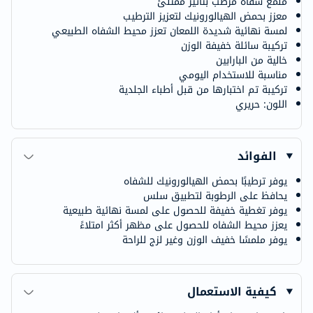
ملمع شفاه مرطب بتأثير ممتلئ
معزز بحمض الهيالورونيك لتعزيز الترطيب
لمسة نهائية شديدة اللمعان تعزز محيط الشفاه الطبيعي
تركيبة سائلة خفيفة الوزن
خالية من البارابين
مناسبة للاستخدام اليومي
تركيبة تم اختبارها من قبل أطباء الجلدية
اللون: حريري
الفوائد
يوفر ترطيبًا بحمض الهيالورونيك للشفاه
يحافظ على الرطوبة لتطبيق سلس
يوفر تغطية خفيفة للحصول على لمسة نهائية طبيعية
يعزز محيط الشفاه للحصول على مظهر أكثر امتلاءً
يوفر ملمسًا خفيف الوزن وغير لزج للراحة
كيفية الاستعمال