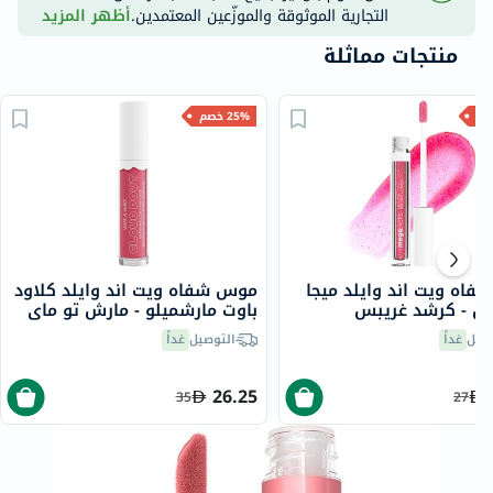
التجارية الموثوقة والموزّعين المعتمدين.
أظهر المزيد
منتجات مماثلة
25% خصم
فاه ويت اند وايلد ميجا
موس شفاه ويت اند وايلد كلاود
 - كرشد غريبس
باوت مارشميلو - مارش تو ماي
مالو
صيل
غداً
التوصيل
غداً
26.25
35
27