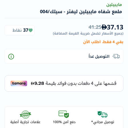
مايبيلين
ملمع شفاه مايبيلين ليفتر - سيلك/004
37.13
41.25
37
نقاط
(
جميع الأسعار تشمل ضريبة القيمة المضافة
)
بقي 4 فقط، اطلب الآن
التوصيل غداً
توصيل مجاني*
دفع آمن %100
علامات تجارية أصلية