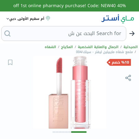
40% off 1st online pharmacy purchase! Code: NEW40
أم سقيم الأولى, دبي
Search for
البحث عن مز
الصيدلية
/
الجمال والعناية الشخصية
/
المكياج
/
الشفاه
/
ملمع شفاه مايبيلين ليفتر - سيلك/004
%10 خصم