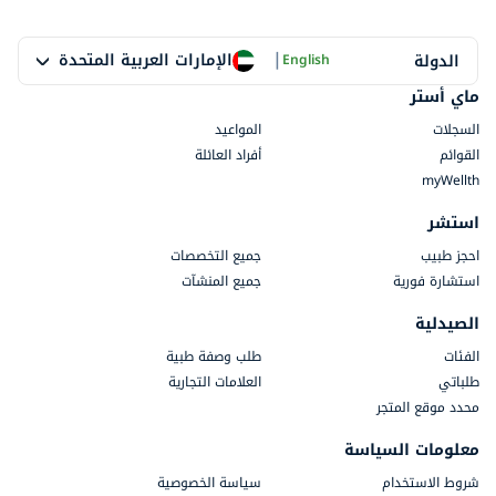
|
الإمارات العربية المتحدة
الدولة
English
ماي أستر
السجلات
المواعيد
القوائم
أفراد العائلة
myWellth
استشر
احجز طبيب
جميع التخصصات
استشارة فورية
جميع المنشآت
الصيدلية
الفئات
طلب وصفة طبية
طلباتي
العلامات التجارية
محدد موقع المتجر
معلومات السياسة
شروط الاستخدام
سياسة الخصوصية