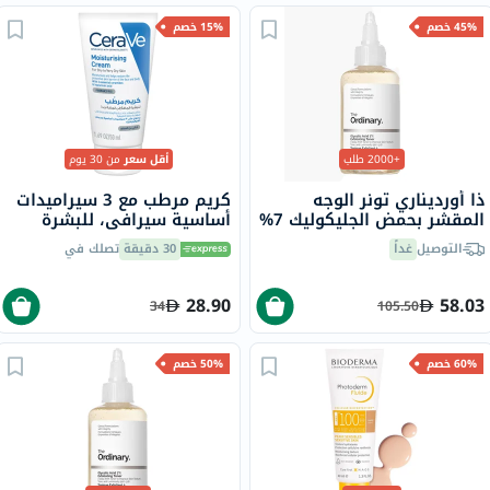
45% خصم
15% خصم
+2000 طلب
أقل سعر
من 30 يوم
ذا أورديناري تونر الوجه
كريم مرطب مع 3 سيراميدات
المقشر بحمض الجليكوليك 7%
أساسية سيرافي، للبشرة
لتوحيد لون البشرة 240 مل
الجافة، 50 جرام
التوصيل
غداً
30 دقيقة
تصلك في
28.90
58.03
34
105.50
60% خصم
50% خصم