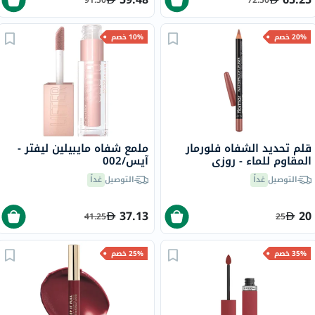
20% خصم
10% خصم
قلم تحديد الشفاه فلورمار
ملمع شفاه مايبيلين ليفتر -
المقاوم للماء - روزي
آيس/002
ساند/237
التوصيل
غداً
التوصيل
غداً
37.13
20
41.25
25
35% خصم
25% خصم