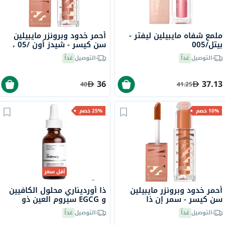
ملمع شفاه مايبيلين ليفتر -
أحمر خدود وبرونزر مايبيلين
بيتل/005
سن كيسر - شيدز أون /05 ،
4.7 مل
التوصيل
غداً
التوصيل
غداً
36
37.13
40
41.25
10% خصم
25% خصم
أقل سعر
أحمر خدود وبرونزر مايبيلين
ذا أورديناري محلول الكافيين
سن كيسر - سمر إن ذا
و EGCG سيروم العين ذو
سيتي/12 ، 4.7 مل
الأساس المائي للإنتفاخات
التوصيل
غداً
التوصيل
غداً
والتصبغات تحت العين 30 مل