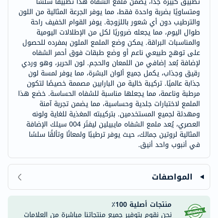
تطبيق كبيرة جدًا، يضمن ملمع الشفاه هذا تطبيقًا سلسًا
ومتساويًا بضربة واحدة فقط، مما يوفر الجرعة المثالية من اللون
والترطيب دون أي شعور باللزوجة. يوفر القوام الخفيف راحة
طوال اليوم، مما يجعله ضروريًا لكل من الإطلالات اليومية
والمناسبات البراقة. يمكن وضع الملمع الملون بمفرده للحصول
على توهج طبيعي ناعم أو وضع طبقات فوق أحمر الشفاه
لإضافة بُعد إضافي من اللمعان والحجم. لون الحرير، وهو وردي
رقيق وجذاب، يكمل جميع ألوان البشرة، مما يوفر لمسة لون
جذابة عالميًا. تركيبة خالية من البارابين مصممة خصيصًا لتكون
مرطبة وناعمة، مما يجعلها مناسبة للشفاه الحساسة. خضع هذا
الملمع لاختبارات جلدية وحساسية، مما يضمن تجربة آمنة
ومهدئة لجميع المستخدمين. بتركيبته المغذية للغاية ولونه
العصري، يُعد ملمع الشفاه مايبيلين ليفتَر 004 سيلك الإضافة
المثالية لروتين جمالك، حيث يوفر ترطيبًا ولمعانًا وتألقًا سلسًا
في أنبوب واحد أنيق.
المواصفات
منتجات أصلية 100٪
نحن نقوم بتوفير جميع منتجاتنا مباشرة من العلامات