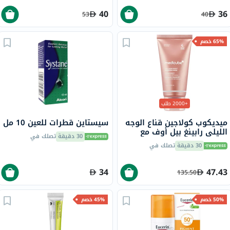
40
36
53
40
65% خصم
+2000 طلب
ميديكوب كولاجين قناع الوجه
سيستاين قطرات للعين 10 مل
الليلي رابينغ بيل أوف مع
30 دقيقة
تصلك في
النياسيناميد والسيراميد 75
30 دقيقة
تصلك في
مل
34
47.43
135.50
50% خصم
45% خصم