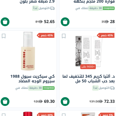
فوارة 200 ملجم بنكهة
2.9 صبغة شعر بلون
الخوخ، حزمة من 20
شوكولاته كستنائي داكن 140
30 دقيقة
تصلك في
التوصيل
غداً
مل
52.65
28
81
35
45% خصم
45% خصم
+9000 طلب
د. ألتيا كريم 345 للتخفيف لما
كي سيكريت سيول 1988
بعد حب الشباب 50 مل
سيروم الوجه المضاد
للشيخوخة من مع ليبوسوم
التوصيل
غداً
30 دقيقة
تصلك في
الشبكية 2% + الجينسنغ
الأسود 30 مل
69.30
72.33
126
131.50
5% خصم
40% خصم