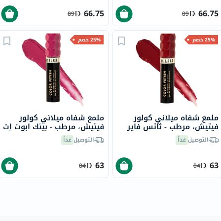
66.75
66.75
89
89
25% خصم
25% خصم
ملمع شفاه ميلاني كولور
ملمع شفاه ميلاني كولور
فيتيش، مرطب - ثاتس فاير
فيتيش، مرطب - بينك ابوت إت
/140
/150
التوصيل
غداً
التوصيل
غداً
63
63
84
84