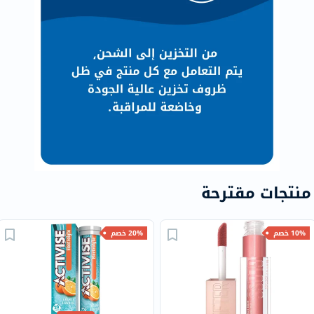
منتجات مقترحة
10% خصم
20% خصم