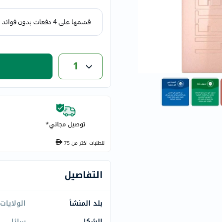
eucerin
vitabiotics
bioderma
vichy
now
1
acm
dymatize
isdin
priorin
توصيل مجاني*
medicube
country-
للطلبات اكتر من
75
life
blueberry-
التفاصيل
naturals
bepanthen
بلد المنشأ
الولايات
21st-
الشكل
سائل