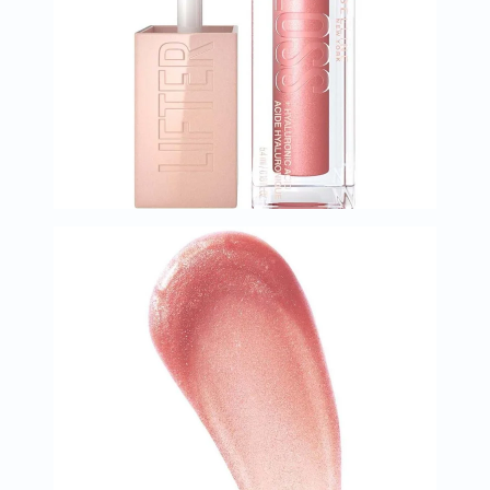
العظام
والمفاصل
المخ
والذاكرة
صحة
القلب
دعم
مرضى
السكري
دعم
الكلى
والمسالك
البولية
دعم
الكبد
صحة