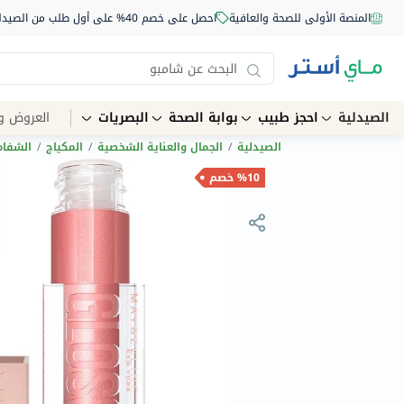
المنصة الأولى للصحة والعافية
احصل على خصم 40% على أول طلب من الصيدلية أونلاين استخدم الكود: NEW40
الصيدلية
احجز طبيب
بوابة الصحة
البصريات
العروض و
الصيدلية
/
الجمال والعناية الشخصية
/
المكياج
/
الشفاه
%10 خصم