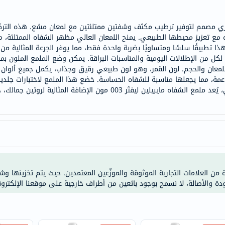
doppelherz
NMN
ليفتَر 003 مون هو ملمع ثوري مصمم لتوفير ترطيب مكثف وشفتين ممتلئتين مع لمعان مشع. ه
عزيز محيطها الطبيعي. يمنح اللمعان العالي مظهر الشفاه الممتلئة، مما
dessert-
ا تطبيقًا سلسًا ومتساويًا بضربة واحدة فقط، مما يوفر الجرعة المثالية من 
essence
ًا لكل من الإطلالات اليومية والمناسبات البراقة. يمكن وضع الملمع الملو
Biochem
عان والحجم. لون القمر، وهو لون طبيعي رقيق وجذاب، يكمل جميع ألوان البش
اعمة، مما يجعلها مناسبة للشفاه الحساسة. خضع هذا الملمع لاختبارات جلد
SVR
المستخدمين. بتركيبته المغذية للغاية ولونه العصري، يُعد ملمع الشفاه مايبيلين
skinceuticals
feel
true-
honey
الصحة
والمكملات
ة من العلامات التجارية الموثوقة والموزّعين المعتمدين. حيث يتم تخزينها و
أساسيات
ودة والأصالة، لا نسمح بوجود بائعين من أطراف خارجية على موقعنا الإلكترون
العناية
الصحية
باقة