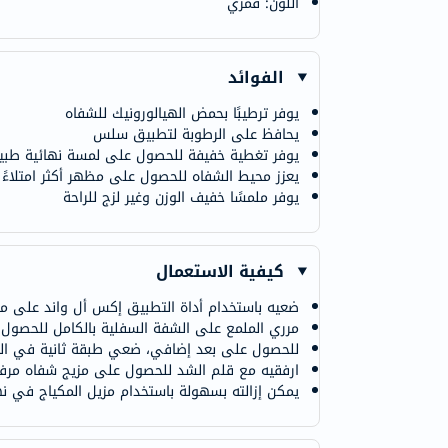
اللون: قمري
الفوائد
يوفر ترطيبًا بحمض الهيالورونيك للشفاه
يحافظ على الرطوبة لتطبيق سلس
يوفر تغطية خفيفة للحصول على لمسة نهائية طبي
يعزز محيط الشفاه للحصول على مظهر أكثر امتلاءً
يوفر ملمسًا خفيف الوزن وغير لزج للراحة
كيفية الاستعمال
ضعيه باستخدام أداة التطبيق إكس أل واند على 
مرري الملمع على الشفة السفلية بالكامل للحصول ع
للحصول على بعد إضافي، ضعي طبقة ثانية في ا
ارفقيه مع قلم الشد للحصول على مزيج شفاه مرفو
يمكن إزالته بسهولة باستخدام مزيل المكياج في نه