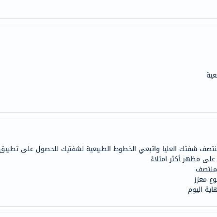
anua
theordinary
neocell
K18
uriage
planet-
عية
paleo
egoqv
optimumnutrition
olaplex
solaray
منتصف شفتك العليا واتبعي الخطوط الطبيعية لشفتيك للحصول على تطبيق
cosrx
لى مظهر أكثر امتلاءً
vitalproteins
لمنتصف
optibac
ع معزز
اية اليوم
OMRON
fino
Goongbe