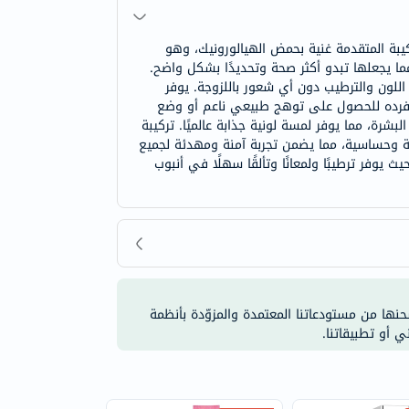
ذه التركيبة المتقدمة غنية بحمض الهيالورونيك، وهو
 يجعلها تبدو أكثر صحة وتحديدًا بشكل واضح.
اللون والترطيب دون أي شعور باللزوجة. يوفر
ن بمفرده للحصول على توهج طبيعي ناعم أو وضع
رة، مما يوفر لمسة لونية جذابة عالميًا. تركيبة
ية وحساسية، مما يضمن تجربة آمنة ومهدئة لجميع
 ليفتَر 003 مون الإضافة المثالية لروتين جمالك، حيث يوفر ترطيبًا ولمعانًا وتألقًا سهلًا في أنبوب
شحنها من مستودعاتنا المعتمدة والمزوّدة بأنظمة
ي أو تطبيقاتنا.