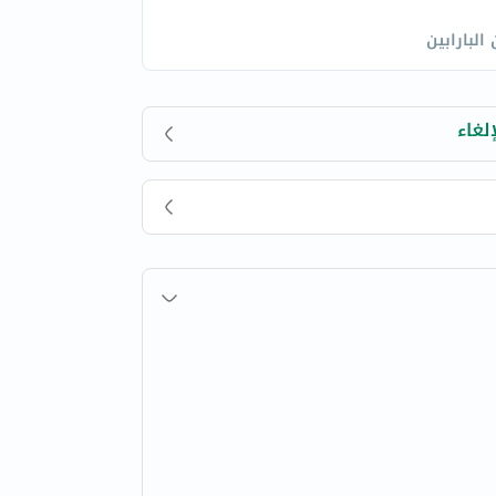
البارابين
لغاء