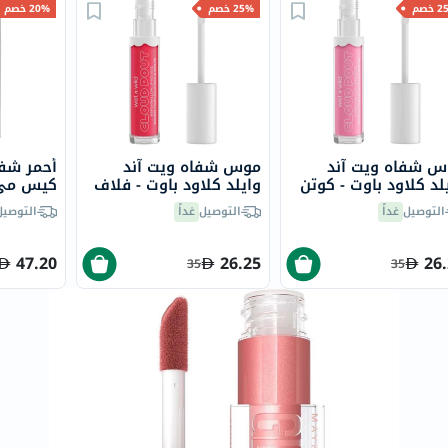
خسارة
خصم
25% خصم
20% خصم
الوزن
فحص
صحي
روتيني
باقة
س شفاه ويت آند
موس شفاه ويت آند
أحمر شفا
القلب
لد كلاود باوت - كوتن
وايلد كلاود باوت - فلاف
كيس مي 
الصحي
دي سكايز
يو
تالك/009
التوصيل
غداً
التوصيل
غداً
التوصيل
Original
IV
47.20
26.25
26
35
35
اختبار
التحسس
الغذائي
الحالة
الصحية
البشرة
والشعر