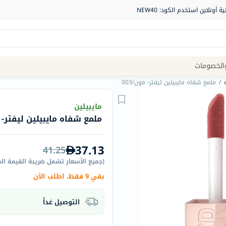
Site
الخصومات
Navigation
/
ملمع شفاه مايبيلين ليفتر- مون/003
الصيدلية
مايبيلين
ملمع شفاه مايبيلين ليفتر- مو
الماركات
NDL
37.13
41.25
Humantara
(
جميع الأسعار تشمل ضريبة القيمة ال
carroten
بقي 9 فقط، اطلب الآن
betadine
La
التوصيل غداً
Roche
Posay