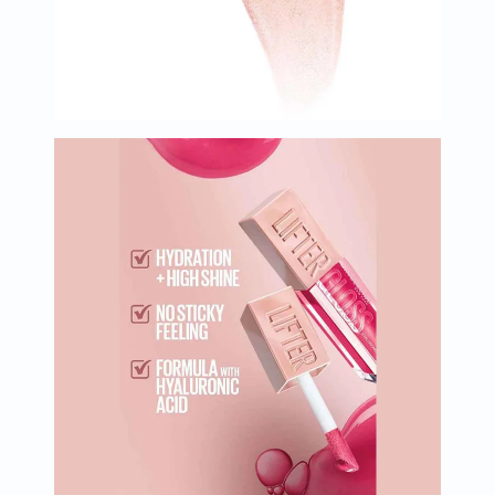
البروستاتا
الفيتامينات
مالتي
فيتامين
فيتامين
أ
فيتامين
ب
فيتامين
ج
فيتامين
د
فيتامين
هـ
المعادن
المغنيسيوم
الحديد