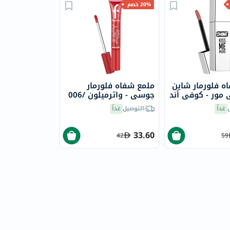
20% خصم
ه فلورمار شاين
ملمع شفاه فلورمار
مور - كوفي أند
جوسي - واترميلون /006
غداً
التوصيل
غداً
33.60
42
59