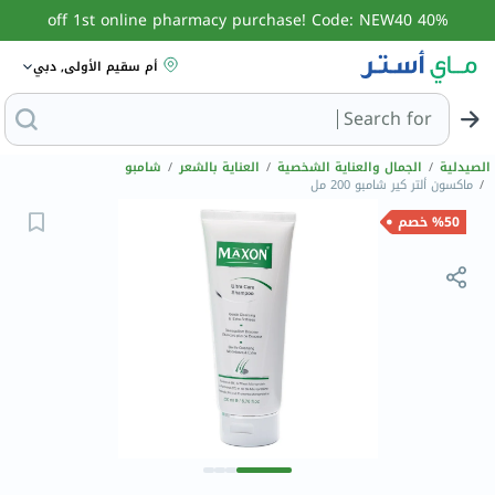
40% off 1st online pharmacy purchase! Code: NEW40
أم سقيم الأولى, دبي
Search for
البحث عن مزيل عرق
الصيدلية
/
الجمال والعناية الشخصية
/
العناية بالشعر
/
شامبو
/
ماكسون ألتر كير شامبو 200 مل
%50 خصم