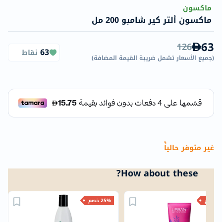
ماكسون
ماكسون ألتر كير شامبو 200 مل
63
126
63
نقاط
(
جميع الأسعار تشمل ضريبة القيمة المضافة
)
غير متوفر حالياًً
How about these?
خصم
25% خصم