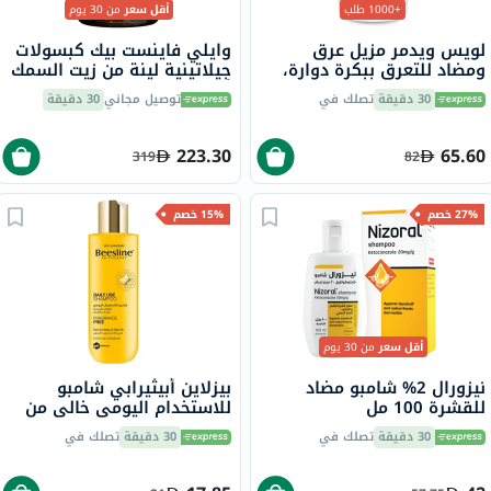
+1000 طلب
أقل سعر
من 30 يوم
لويس ويدمر مزيل عرق
وايلي فاينست بيك كبسولات
ومضاد للتعرق ببكرة دوارة،
جيلاتينية لينة من زيت السمك
بدون رائحة، 50 مل
أوميغا 3 بتركيز 1000 ملجم
30 دقيقة
تصلك في
توصيل مجاني
30 دقيقة
من حمض إيكوسابنتينويك
حزمة من 60
223.30
65.60
319
82
27% خصم
15% خصم
أقل سعر
من 30 يوم
نيزورال 2% شامبو مضاد
بيزلاين أبيثيرابي شامبو
للقشرة 100 مل
للاستخدام اليومي خالي من
العطور 150 مل
30 دقيقة
تصلك في
30 دقيقة
تصلك في