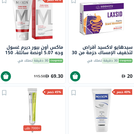
سيدهايو لاكسيد أقراص
ماكس أون بيور ديرم غسول
لتخفيف الإمساك حزمة من 30
وجه 5.07 أونصة سائلة، 150
مل
30 دقيقة
تصلك في
30 دقيقة
تصلك في
69.30
20
115.50
40% خصم
45% خصم
+7000 طلب