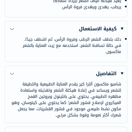
يعيد هيكلة ألياف الشعر (يزداد سماكة)
يرطب، يهدئ ويهدئ فروة الرأس
كيفية الاستعمال
دلك بلطف الشعر الرطب وفروة الرأس، ثم اشطف جيدًا.
في حالة تساقط الشعر، استخدمه مع زيت العناية بالشعر
ماكسون.
التفاصيل
شامبو ماكسون ألترا كير يقدم العناية الطبيعية واللطيفة
للشعر ويساعد في إعادة هيكلة الشعر وتغذيته واستعادة
مظهره الطبيعي. يحتوي على بانثينول وبروتين القمح
الميكروي لإصلاح قشور الشعر؛ كما يحتوي على كيتوسان، وهو
مكون نشط طبيعي موجود في قشور القشريات، مما يجعل
شعرك أكثر نعومة وقوة بشكل مرئي.