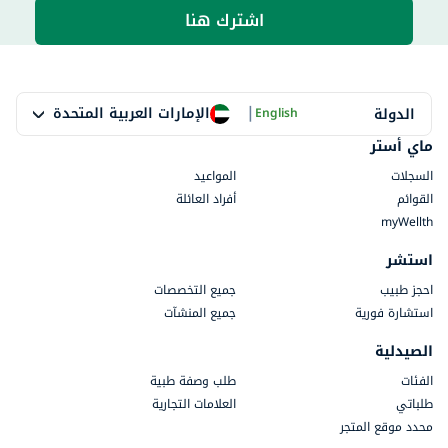
اشترك هنا
|
الإمارات العربية المتحدة
الدولة
English
ماي أستر
السجلات
المواعيد
القوائم
أفراد العائلة
myWellth
استشر
احجز طبيب
جميع التخصصات
استشارة فورية
جميع المنشآت
الصيدلية
الفئات
طلب وصفة طبية
طلباتي
العلامات التجارية
محدد موقع المتجر