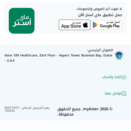
لا تفوت آخر العروض والخصومات
حمل تطبيق ماي أستر الآن
العنوان الرئيسي:
Aster DM Healthcare, 33rd Floor - Aspect Tower Business Bay, Dubai
- U.A.E
كلمنا واتساب
تواصل معنا
رقم الترخيص للإعلان
:
Q4FT7HCT-
©
2026
myAster.
جميع الحقوق
130325
محفوظة.