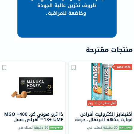
منتجات مقترحة
35% خصم
أقل سعر
من 30 يوم
أكتيفايز إلكتروليت أقراص
ذا ترو هوني كو. 400+ MGO
فوارة بنكهة البرتقال، حزمة
13+ UMF™ أقراص عسل
من 20
مانوكا 2.8 جرام 8 أقراص
30 دقيقة
تصلك في
30 دقيقة
تصلك في