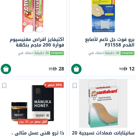
برو فوت جل ناعم لأصابع
أكتيفايز أقراص مغنيسيوم
القدم P31558
فوارة 200 ملجم بنكهة
الخوخ، حزمة من 20
30 دقيقة
تصلك في
30 دقيقة
تصلك في
28
12
35
16
30% خصم
أقل سعر
من 30 يوم
سانيتابانت ضمادات نسيجية 20
ذا ترو هني عسل مثالي ،