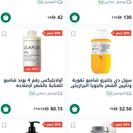
توصيل مجاني
غداً
التوصيل
غداً
42
130
58
176
25% خصم
30% خصم
+800 طلب
سول دي جانيرو شامبو تقوية
أولابليكس رقم 4 بوند شامبو
وتليين الشعر بالجويا البرازيلي
للعناية بالشعر لإصلاحه
90 مل
وتقويته وتغذيته 250 مل
التوصيل
غداً
توصيل مجاني
غداً
80.15
52.50
114.50
70
25% خصم
28% خصم