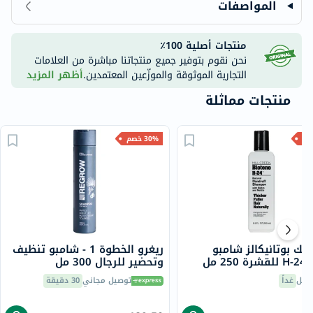
المواصفات
منتجات أصلية 100٪
نحن نقوم بتوفير جميع منتجاتنا مباشرة من العلامات
التجارية الموثوقة والموزّعين المعتمدين.
أظهر المزيد
منتجات مماثلة
30% خصم
يك بوتانيكالز شامبو
ريغرو الخطوة 1 - شامبو تنظيف
25 مل
وتحضير للرجال 300 مل
صيل
غداً
توصيل مجاني
30 دقيقة