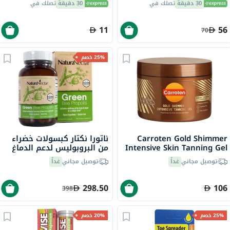
30 دقيقة
تصلك في
30 دقيقة
تصلك في
11
56
70
25% خصم
Carroten Gold Shimmer
ناتورا نكتار كبسولات خضراء
Intensive Skin Tanning Gel
من البروبوليس لدعم الدماغ
150ml
والقلب والمناعة 60 كبسولة
توصيل مجاني
غداً
توصيل مجاني
غداً
298.50
106
398
25% خصم
20% خصم