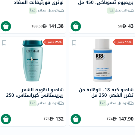
بريميوم تسوباكي، 450 مل
نوتري فورتيفانت المضاد
لتساقط الشعر، 250 مل
التوصيل
غداً
توصيل مجاني
غداً
141.38
43
188.50
58
15% خصم
25% خصم
شامبو كيه 18، للوقاية من
شامبو لتقوية الشعر
تضرر الشعر، 250 مل
ريزيستانس كيراستاس، 250
مل
توصيل مجاني
غداً
توصيل مجاني
غداً
132
147.90
176
174