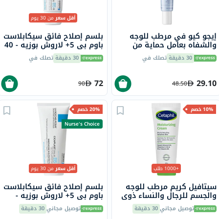
أقل سعر
من 30 يوم
إيجو كيو في مرطب للوجه
بلسم إصلاح فائق سيكابلاست
والشفاه بعامل حماية من
باوم بي 5+ لاروش بوزيه - 40
الشمس SPF30 للبشرة
مل
30 دقيقة
تصلك في
30 دقيقة
تصلك في
الحساسة 15 جرام
72
29.10
90
48.50
10% خصم
20% خصم
Nurse's Choice
+1000 طلب
أقل سعر
من 30 يوم
سيتافيل كريم مرطب للوجه
بلسم إصلاح فائق سيكابلاست
والجسم للرجال والنساء ذوي
باوم بي 5+ لاروش بوزيه -
البشرة الجافة إلى الجافة جدًا
100 مل
توصيل مجاني
30 دقيقة
توصيل مجاني
30 دقيقة
والحساسة، بدون رائحة، 100