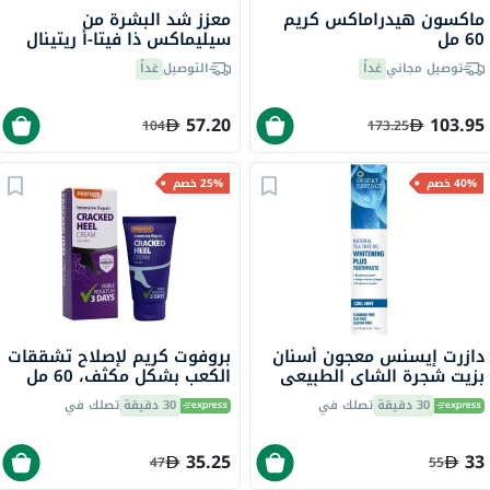
ماكسون هيدراماكس كريم
معزز شد البشرة من
60 مل
سيليماكس ذا فيتا-أ ريتينال
شوت، 15 مل
توصيل مجاني
غداً
التوصيل
غداً
57.20
103.95
104
173.25
40% خصم
25% خصم
دازرت إيسنس معجون أسنان
بروفوت كريم لإصلاح تشققات
بزيت شجرة الشاي الطبيعي
الكعب بشكل مكثف، 60 مل
لتبييض الأسنان، 6.25 أونصة،
30 دقيقة
تصلك في
30 دقيقة
تصلك في
176 جرام
35.25
33
47
55