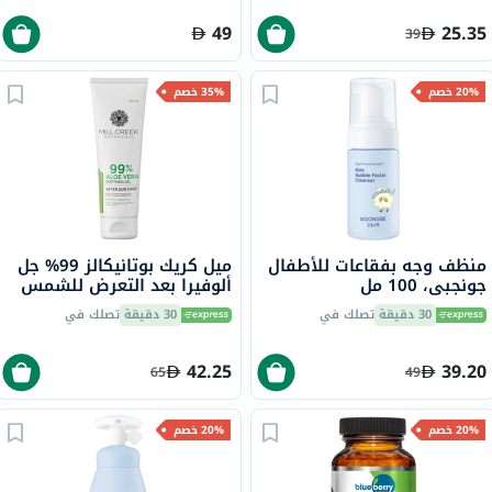
49
25.35
39
20% خصم
35% خصم
منظف وجه بفقاعات للأطفال
ميل كريك بوتانيكالز 99% جل
جونجبي، 100 مل
ألوفيرا بعد التعرض للشمس
236 مل
30 دقيقة
تصلك في
30 دقيقة
تصلك في
42.25
39.20
65
49
20% خصم
20% خصم