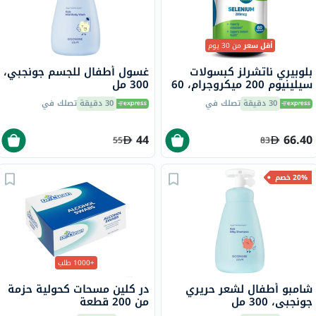
أقل سعر
من 30 يوم
بلوبيري ناتشرلز كبسولات
غسول أطفال للجسم جونجبي،
سيلينيوم 200 ميكروجرام، 60
300 مل
كبسولة
30 دقيقة
تصلك في
30 دقيقة
تصلك في
44
66.40
55
83
20% خصم
+1000 طلب
شامبو أطفال لشعر حريري
در كلين مسحات كحولية حزمة
جونجبي، 300 مل
من 200 قطعة