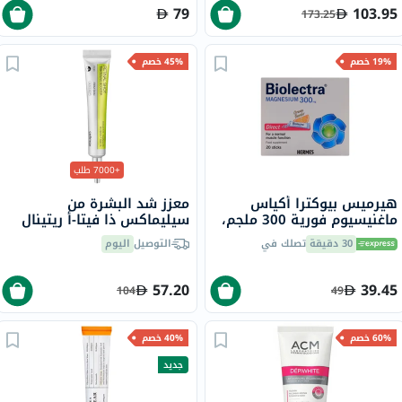
79
103.95
173.25
19% خصم
45% خصم
+7000 طلب
هيرميس بيوكترا أكياس
معزز شد البشرة من
ماغنيسيوم فورية 300 ملجم،
سيليماكس ذا فيتا-أ ريتينال
20 قطعة
شوت، 15 مل
30 دقيقة
تصلك في
التوصيل
اليوم
57.20
39.45
104
49
60% خصم
40% خصم
جديد