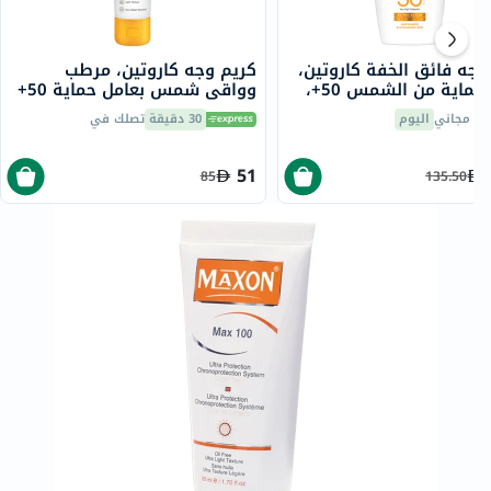
وجه فائق الخفة كاروتين،
كريم وجه كاروتين، مرطب
بعامل حماية من الشمس 50+،
وواقي شمس بعامل حماية 50+
للبشرة الحساسة، 50 مل
يل مجاني
اليوم
30 دقيقة
تصلك في
51
85
135.50