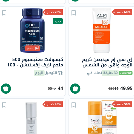
60% خصم
20% خصم
جديد
أقل سعر
إي سي إم ميديصن كريم
كبسولات مغنيسيوم 500
الوجه واقي من الشمس
ملجم لايف إكستنشن - 100
SPF100 للحماية من الشمس
كبسولة
30 دقيقة
تصلك في
التوصيل
اليوم
40 مل
44
49.95
55
126
50% خصم
45% خصم