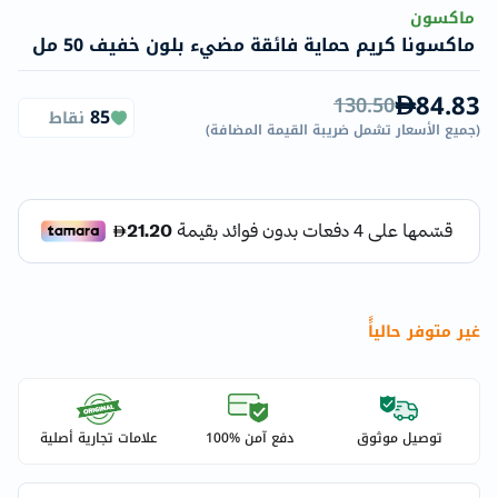
ماكسون
ماكسونا كريم حماية فائقة مضيء بلون خفيف 50 مل
84.83
130.50
85
نقاط
(
جميع الأسعار تشمل ضريبة القيمة المضافة
)
غير متوفر حالياًً
توصيل موثوق
دفع آمن %100
علامات تجارية أصلية