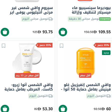
بيوديرما سينسيبيو ماء
سيروم واقي شمس غير
ميسيلار لتنظيف وإزالة
مرئي أنثيليوس يوفي اير
المكياج 850 مل
لاروش بوزيه، عامل حماية
توصيل مجاني
30 دقيقة
توصيل مجاني
اليوم
50+ - 50 مل
93.75
109.55
125
156.50
35% خصم
35% خصم
جديد
أقل سعر
أقل سعر
من 30 يوم
واقي الشمس إنفيزيبل غلو
واقي الشمس أنوا زيرو-
فينيش بعامل حماية 50 أنوا -
كاست، المرطب بعامل حماية
18 جرام
50 - 50 مل
التوصيل
اليوم
التوصيل
اليوم
53.30
60
82
92.50