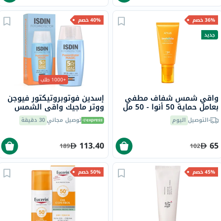
36% خصم
40% خصم
جديد
+1000 طلب
واقي شمس شفاف مطفي
إسدين فوتوبروتيكتور فيوجن
بعامل حماية 50 أنوا - 50 مل
ووتر ماجيك واقي الشمس
بعامل حماية 50 للوجه 50 مل
التوصيل
اليوم
توصيل مجاني
30 دقيقة
113.40
65
189
102
45% خصم
50% خصم