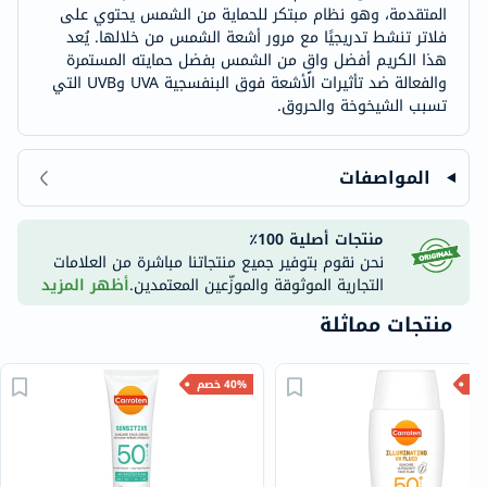
المتقدمة، وهو نظام مبتكر للحماية من الشمس يحتوي على
فلاتر تنشط تدريجيًا مع مرور أشعة الشمس من خلالها. يُعد
هذا الكريم أفضل واقٍ من الشمس بفضل حمايته المستمرة
والفعالة ضد تأثيرات الأشعة فوق البنفسجية UVA وUVB التي
تسبب الشيخوخة والحروق.
المواصفات
منتجات أصلية 100٪
نحن نقوم بتوفير جميع منتجاتنا مباشرة من العلامات
التجارية الموثوقة والموزّعين المعتمدين.
أظهر المزيد
منتجات مماثلة
40% خصم