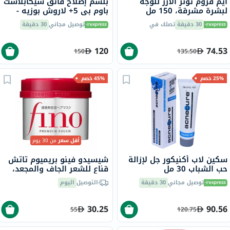
آيم فروم تونر الأرز للوجه
بلسم إصلاح فائق سيكابلاست
لبشرة مشرقة، 150 مل
باوم بي 5+ لاروش بوزيه -
100 مل
30 دقيقة
تصلك في
توصيل مجاني
30 دقيقة
120
74.53
150
135.50
25% خصم
45% خصم
أقل سعر
من 30 يوم
سكين لاب أكنيكور جل لإزالة
شيسيدو فينو بريميوم تاتش
حب الشباب 30 مل
قناع للشعر الجاف والمجعد،
230 جرام
توصيل مجاني
30 دقيقة
التوصيل
اليوم
30.25
90.56
55
120.75