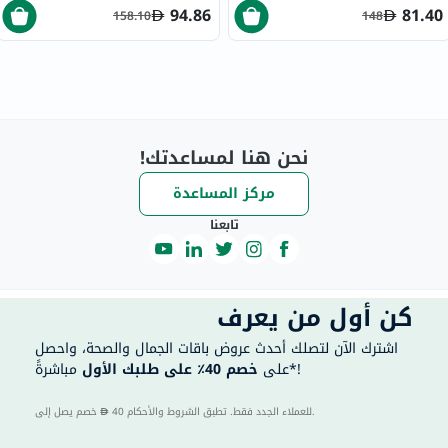
94.86
81.40
158.10
148
نحن هنا لمساعدتك!
مركز المساعدة
تابعنا
كن أول من يعرف
اشترك الآن لتصلك أحدث عروض باقات الجمال والصحة، واحصل
مباشرةً*!
على
خصم 40٪ على طلبك الأول
40 للعملاء الجدد فقط. تطبق الشروط والأحكام.
خصم يصل إلى