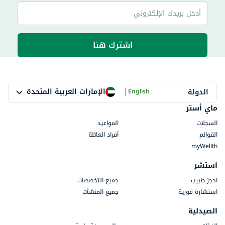
اشترك هنا
|
الإمارات العربية المتحدة
الدولة
English
ماي أستر
السجلات
المواعيد
القوائم
أفراد العائلة
myWellth
استشر
احجز طبيب
جميع التخصصات
استشارة فورية
جميع المنشآت
الصيدلية