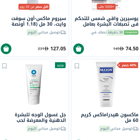
+5000 طلب
أقل سعر
من 30 يوم
يوسيرين واقي شمس للتحكم
سيروم ماكس-أون سوفت
في تصبغات البشرة بعامل
وايت، 30 مل (1.18 أونصة
حماية من الشمس 50+ سائل
سائلة)
30 دقيقة
تصلك في
توصيل مجاني
اليوم
حماية من أشعة الشمس
للبشرة غير المتجانسة 50 مل
127.05
74.50
231
149
40% خصم
جديد
ماكسون هيدراماكس كريم
جل غسول الوجه للبشرة
60 مل
الدهنية والمعرضة لحب
الشباب في زد كيه - 150 مل
توصيل مجاني
اليوم
توصيل مجاني
اليوم