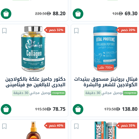
88.20
69.30
220.50
126
20% خصم
32% خصم
+700 طلب
فيتال بروتينز مسحوق ببتيدات
دكتور جاميز علكة بالكولاجين
الكولاجين للشعر والبشرة
البحري للبالغين مع فيتاميني
والأظافر 284 جرام
ج وهـ، حزمة من 60
توصيل مجاني
30 دقيقة
توصيل مجاني
30 دقيقة
78.75
138.80
115.50
173.50
35% خصم
40% خصم