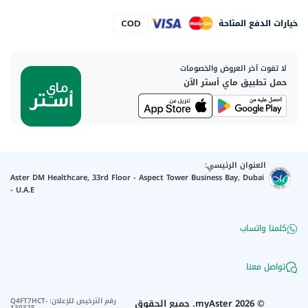
خيارات الدفع المتاحة
لا تفوت آخر العروض والخصومات
حمل تطبيق ماي أستر الآن
العنوان الرئيسي:
Aster DM Healthcare, 33rd Floor - Aspect Tower Business Bay, Dubai
- U.A.E
كلمنا واتساب
تواصل معنا
رقم الترخيص للإعلان
:
Q4FT7HCT-
©
2026
myAster.
جميع الحقوق
130325