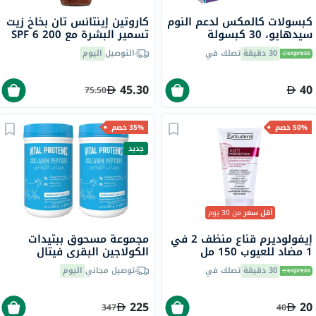
كبسولات كالمكس لدعم النوم
كاروتين إينتانس تان بخاخ زيت
سيدهايو، 30 كبسولة
تسمير البشرة مع SPF 6 200
مل
30 دقيقة
تصلك في
التوصيل
اليوم
45.30
40
75.50
50% خصم
35% خصم
جديد
أقل سعر
من 30 يوم
إيفولوديرم قناع منظف 2 في
مجموعة مسحوق ببتيدات
1 مضاد للعيوب 150 مل
الكولاجين البقري فيتال
17323
بروتينز - 2 × 284 جرام
30 دقيقة
تصلك في
توصيل مجاني
اليوم
225
20
347
40