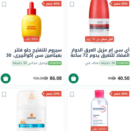
55% خصم
45% خصم
أقل سعر
من 30 يوم
+900 طلب
أي سي إم مزيل العرق الدوار
سيروم للتفتيح جلو فلتر
المضاد للتعرق يدوم 72 ساعة
بفيتامين سي إكوالبيري، 30
للبشرة الحساسة 50 مل
مل
30 دقيقة
تصلك في
توصيل مجاني
30 دقيقة
86.08
40.50
156.50
90
30% خصم
25% خصم
+2000 طلب