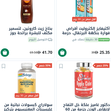
أقل سعر
من 30 يوم
أكتيفايز إلكتروليت أقراص
بخاخ زيت كاروتين، لتسمير
فوارة بنكهة البرتقال، حزمة
مكثف للبشرة برائحة جوز
من 20
الهند، 200 مل
30 دقيقة
تصلك في
التوصيل
اليوم
41.70
25.35
69.50
39
25% خصم
35% خصم
أقل سعر
من 30 يوم
دكتور غاميز علكة خل التفاح
سولاراي كبسولات نباتية من
لإنقاص الوزن حزمة من 60
غليسينات المغنيسيوم بتركيز