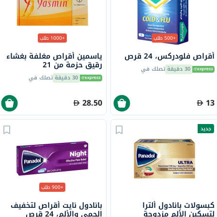
+500 طلب
+1000 طلب
أقراص فلودركس، 24 قرص
ياسمين أقراص مغلفة بغشاء
رقيق حزمة من 21
30 دقيقة
تصلك في
30 دقيقة
تصلك في
28.50
13
جديد
+900 طلب
كبسولات بانادول ألترا
بانادول نايت أقراص لتخفيف
لتسكين الألم مزدوجة
الحمى والألم، 24 قرص