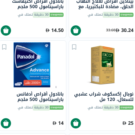
بيتادين أقراص لعلاج التهاب
بانادول أقراص أكتيفاست
الحلق، مضادة للبكتيريا، مع
باراسيتامول 500 ملجم
العسل والليمون المهدئ،
لتخفيف الحمى والألم، 20
30 دقيقة
تصلك في
30 دقيقة
تصلك في
حزمة من 24
قرص
14.50
30.24
33.60
+2000 طلب
نوبال إكسكوف شراب عشبي
بانادول أقراص أدفانس
للسعال، 120 مل
باراسيتامول 500 ملجم
لتخفيف الحمى والألم، 24
30 دقيقة
تصلك في
30 دقيقة
تصلك في
قرص
14
25