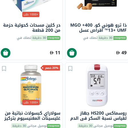
+1000 طلب
ذا ترو هوني كو. 400+ MGO
در كلين مسحات كحولية حزمة
13+ UMF™ أقراص عسل
من 200 قطعة
مانوكا 2.8 جرام 8 أقراص
30 دقيقة
تصلك في
30 دقيقة
تصلك في
11
49
20% خصم
+1000 طلب
روسماكس HS200 جهاز
سولاراي كبسولات نباتية من
لقياس نسبة السكر في الدم
غليسينات المغنيسيوم بتركيز
مع شرائط للتحكم في مرض
350 ملجم لصحة العظام
توصيل مجاني
30 دقيقة
توصيل مجاني
30 دقيقة