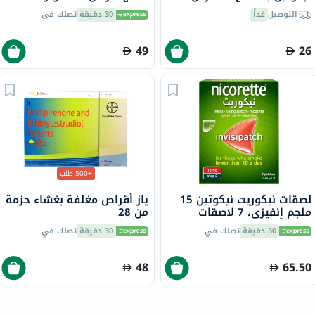
قوارير
التوصيل
غداً
30 دقيقة
تصلك في
49
26
+500 طلب
لصقات نيكوريت نيكوتين 15
ياز أقراص مغلفة بغشاء حزمة
ملجم إنفيزي، 7 لاصقات
من 28
30 دقيقة
تصلك في
30 دقيقة
تصلك في
48
65.50