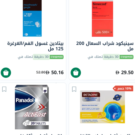
+500 طلب
سينيكود شراب السعال 200
بيتادين غسول الفم/الغرغرة
مل
125 مل
30 دقيقة
تصلك في
30 دقيقة
تصلك في
50.16
29.50
52.80
10% خصم