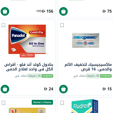
السكري
والعضلات حزمة من 120
156
75
195
+1000 طلب
ماكسيجيسيك لتخفيف الألم
بنادول كولد آند فلو - أقراص
والحمى، 16 قرص
الكل في واحد لعلاج الحمى
والبرد والإنفلونزا حزمة من 24
30 دقيقة
تصلك في
30 دقيقة
تصلك في
24
15
Nurse's Choice