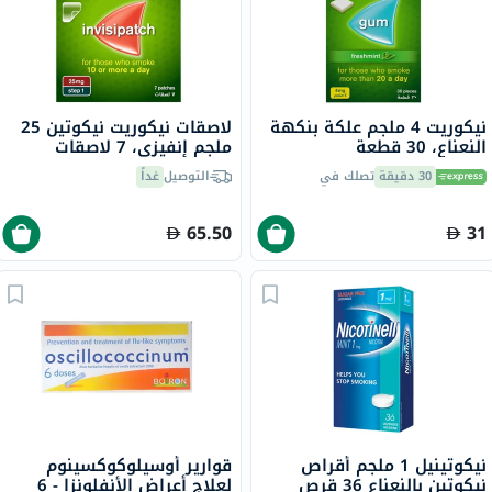
نيكوريت 4 ملجم علكة بنكهة
لاصقات نيكوريت نيكوتين 25
النعناع، ​​30 قطعة
ملجم إنفيزي، 7 لاصقات
30 دقيقة
تصلك في
التوصيل
غداً
65.50
31
نيكوتينيل 1 ملجم أقراص
قوارير أوسيلوكوكسينوم
نيكوتين بالنعناع 36 قرص
لعلاج أعراض الأنفلونزا - 6