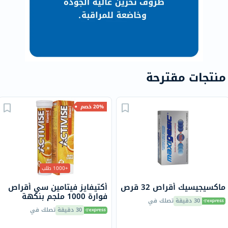
منتجات مقترحة
20% خصم
+1000 طلب
ماكسيجيسيك أقراص 32 قرص
أكتيفايز فيتامين سي أقراص
فوارة 1000 ملجم بنكهة
30 دقيقة
تصلك في
البرتقال حزمة من 20
30 دقيقة
تصلك في