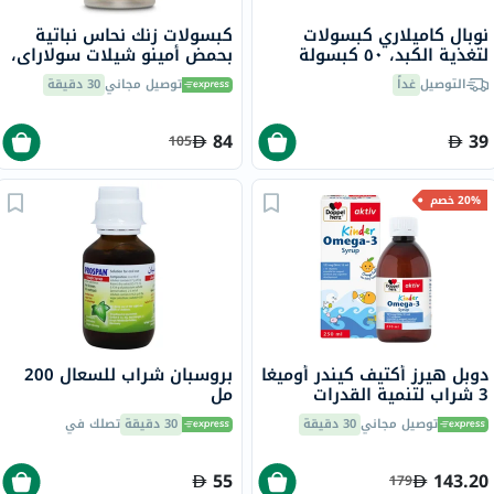
نوبال كاميلاري كبسولات
كبسولات زنك نحاس نباتية
لتغذية الكبد، ٥٠ كبسولة
بحمض أمينو شيلات سولاراي،
100 كبسولة
التوصيل
غداً
توصيل مجاني
30 دقيقة
84
39
105
20% خصم
دوبل هيرز أكتيف كيندر أوميغا
بروسبان شراب للسعال 200
3 شراب لتنمية القدرات
مل
الإدراكية للأطفال 250 مل
توصيل مجاني
30 دقيقة
30 دقيقة
تصلك في
55
143.20
179