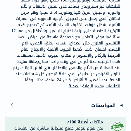
الحرارة المرتفعة؛ وإيبوبروفين (150 مجم) وهو دواء مضاد
للالتهاب غير ستيرويدي يساعد على تقليل الالتهاب والألم
والتورم؛ وفينيل إفرين هيدروكلوريد (2.5 مجم) وهو مزيل
احتقان أنفي يعمل على تضييق الأوعية الدموية في الممرات
الأنفية بشكل مؤقت لتخفيف انسداد الأنف. تم تصميم هذه
التركيبة الحاصلة على براءة اختراع للبالغين والأطفال من عمر 12
سنة فما فوق للتعامل مع مجموعة واسعة من أعراض الجهاز
التنفسي العلوي مثل الصداع، التهاب الحلق، الحمى، آلام
الجسم، احتقان الأنف، ضغط الجيوب الأنفية والانزعاج العام
المرتبط بالزكام والإنفلونزا والتهاب الجيوب الأنفية. تستهدف
هذه التركيبة عدة أعراض في وقت واحد، مما يجعلها مفيدة
عند المعاناة من الألم والحمى والاحتقان في نفس الوقت. يتم
تناول الأقراص عن طريق الفم، عادةً قرصين كل 4 ساعات عند
الحاجة، بحد أقصى 8 أقراص خلال 24 ساعة، وذلك وفقًا
لتعليمات مقدم الرعاية الصحية.
المواصفات
منتجات أصلية 100٪
نحن نقوم بتوفير جميع منتجاتنا مباشرة من العلامات