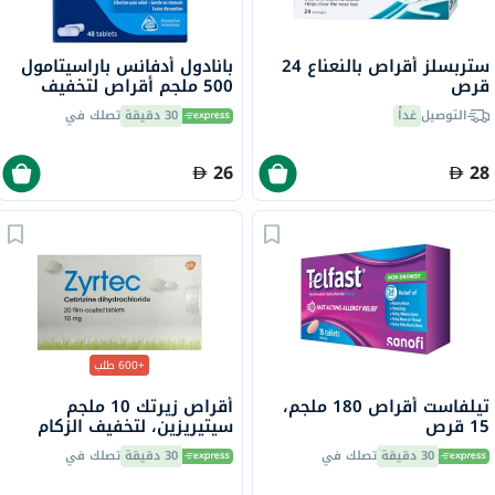
ستربسلز أقراص بالنعناع 24
بانادول أدفانس باراسيتامول
قرص
500 ملجم أقراص لتخفيف
الحمى والألم، حزمة من 48
التوصيل
غداً
30 دقيقة
تصلك في
26
28
+600 طلب
تيلفاست أقراص 180 ملجم،
أقراص زيرتك 10 ملجم
15 قرص
سيتيريزين، لتخفيف الزكام
والحساسية، 20 قرص
30 دقيقة
تصلك في
30 دقيقة
تصلك في