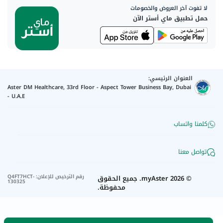
لا تفوت آخر العروض والخصومات
حمل تطبيق ماي أستر الآن
العنوان الرئيسي:
Aster DM Healthcare, 33rd Floor - Aspect Tower Business Bay, Dubai
- U.A.E
كلمنا واتساب
تواصل معنا
رقم الترخيص للإعلان
:
Q4FT7HCT-
©
2026
myAster.
جميع الحقوق
130325
محفوظة.