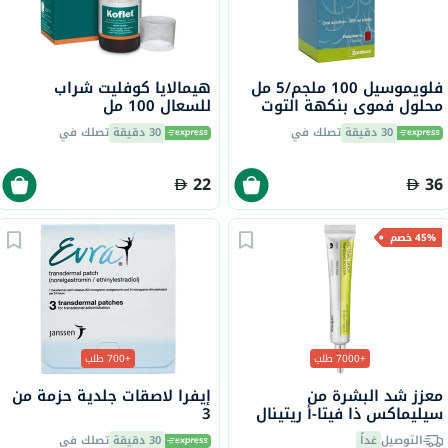
فلويموسيل 100 ملجم/5 مل
هيمالايا كوفليت شراب
محلول فموي بنكهة التوت
للسعال 100 مل
200 مل
30 دقيقة
تصلك في
30 دقيقة
تصلك في
22
36
45% خصم
+7000 طلب
+700 طلب
معزز شد البشرة من
إيفرا لاصقات جلدية حزمة من
سيليماكس ذا فيتا-أ ريتينال
3
شوت، 15 مل
التوصيل
غداً
30 دقيقة
تصلك في