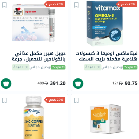
25% خصم
20% خصم
فيتاماكس أوميغا 3 كبسولات
دوبل هيرز مكمل غذائي
هلامية مكملة بزيت السمك
بالكولاجين للتجميل، جرعة
1000 ملجم حزمة من 60
واحدة في قارورة قابلة
توصيل مجاني
30 دقيقة
توصيل مجاني
30 دقيقة
للشرب، حزمة من 30
391.20
90.75
489
121
20% خصم