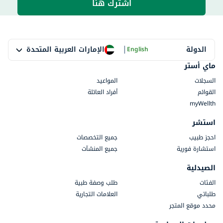
اشترك هنا
|
الإمارات العربية المتحدة
الدولة
English
ماي أستر
السجلات
المواعيد
القوائم
أفراد العائلة
myWellth
استشر
احجز طبيب
جميع التخصصات
استشارة فورية
جميع المنشآت
الصيدلية
الفئات
طلب وصفة طبية
طلباتي
العلامات التجارية
محدد موقع المتجر