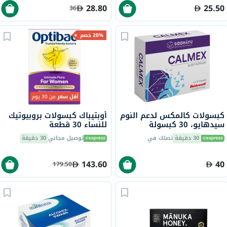
28.80
25.50
36
20% خصم
أقل سعر
من 30 يوم
كبسولات كالمكس لدعم النوم
أوبتيباك كبسولات بروبيوتيك
سيدهايو، 30 كبسولة
للنساء 30 قطعة
30 دقيقة
تصلك في
توصيل مجاني
30 دقيقة
143.60
40
179.50