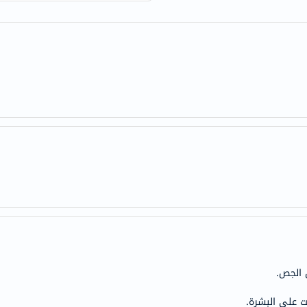
century
accu-
chek
activise
acuvue
annemarie-
borlind
webber-
naturals
aveeno
freestylelibre
cetaphil
CHalpha
cerave
dralthea
 الجص.
mustela
celimax
 على البشرة.