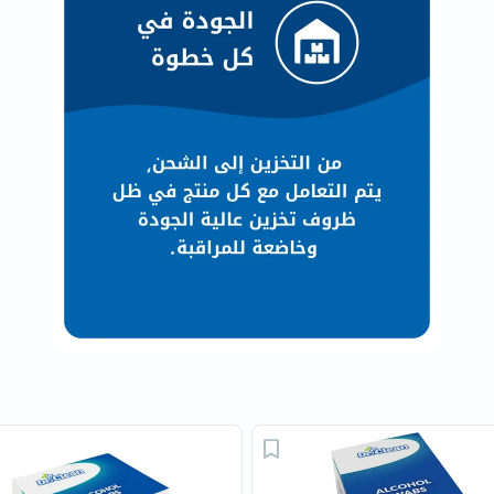
البروستاتا
الفيتامينات
مالتي
فيتامين
فيتامين
أ
فيتامين
ب
فيتامين
ج
فيتامين
د
فيتامين
هـ
المعادن
المغنيسيوم
الحديد