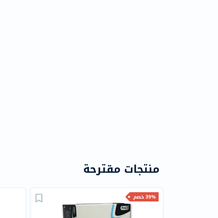
منتجات مقترحة
39% خصم