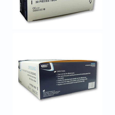
خسارة
الوزن
فحص
صحي
روتيني
باقة
القلب
الصحي
Original
IV
اختبار
التحسس
الغذائي
الحالة
الصحية
البشرة
والشعر