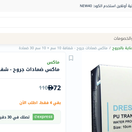
Site
الخصومات
Navigation
ناية بالجروح
/
ماكس ضمادات جروح - شفافة 10 سم × 10 سم 30 ضمادة
الصيدلية
ماكس
ماكس ضمادات جروح - شفافة 10 سم × 10 سم 30 
الماركات
NDL
72
110
Humantara
carroten
بقي 4 فقط، اطلب الآن
betadine
La
تصلك في 30 دقيقة
Roche
Posay