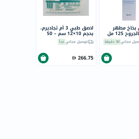
 بخاخ مطهر
لاصق طبي 3 أم تجاديرم،
روح 125 مل
بحجم 10×12 سم – 50
قطعة، شفاف
صيل مجاني
30 دقيقة
توصيل مجاني
غداً
266.75