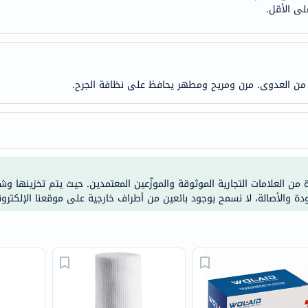
ى الأقل.
anua
theordinary
neocell
K18
uriage
من العدوى. مرن ومريح ومطهر يحافظ على نظافة الجرح.
planet-
paleo
egoqv
optimumnutrition
olaplex
ة من العلامات التجارية الموثوقة والموزّعين المعتمدين. حيث يتم تخزينها و
solaray
ودة والأصالة، لا نسمح بوجود بائعين من أطراف خارجية على موقعنا الإلكترون
cosrx
vitalproteins
optibac
OMRON
fino
Goongbe