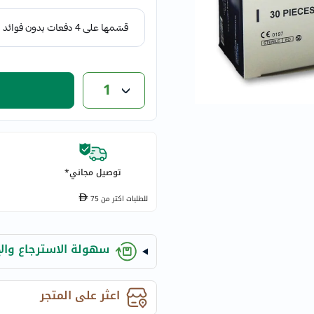
eucerin
vitabiotics
bioderma
vichy
1
now
acm
dymatize
isdin
priorin
توصيل مجاني*
medicube
للطلبات اكتر من
75
country-
life
blueberry-
سهولة الاسترجاع والإ
naturals
bepanthen
اعثر على المتجر
21st-