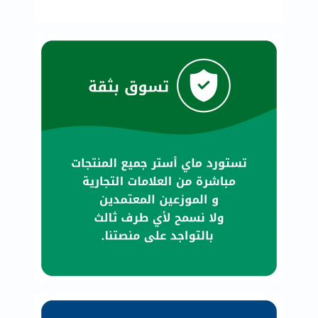
العظام
والمفاصل
المخ
والذاكرة
صحة
القلب
دعم
مرضى
السكري
دعم
الكلى
والمسالك
البولية
دعم
الكبد
صحة