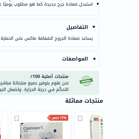
استبدل ضمادة جرح جديدة كما هو مطلوب يوميًا عل
التفاصيل
يساعد ضمادة الجروح الشفافة ماكس على الحماية 
المواصفات
منتجات أصلية 100٪
نحن نقوم بتوفير جميع منتجاتنا مباشر
التحكّم في درجة الحرارة. ولضمان الج
منتجات مماثلة
17% خصم