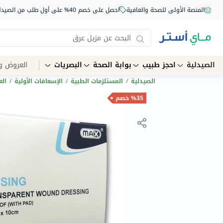
المنصة الأولى للصحة والعافية
احصل على خصم 40% على أول طلب من الصيدلية أونلاين استخدم الكود: NEW40
الصيدلية
احجز طبيب
بوابة الصحة
البصريات
العروض و
الصيدلية
/
المستلزمات الطبية
/
الإسعافات الأولية
/
الع
%35 خصم