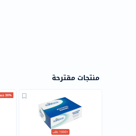
منتجات مقترحة
30% خصم
+1000 طلب