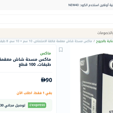
Site
الخصومات
Navigation
ناية بالجروح
/
ماكس مسحة شاش معقمة فائقة الامتصاص، 10 سم × 10 سم، 8 طبقات، 100 قطع
الصيدلية
ماكس
الماركات
طبقات، 100 قطع
NDL
Humantara
90
carroten
betadine
بقي 1 فقط، اطلب الآن
La
Roche
توصيل مجاني 30 دقيقة
Posay