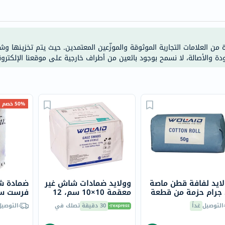
doppelherz
NMN
dessert-
ة من العلامات التجارية الموثوقة والموزّعين المعتمدين. حيث يتم تخزينها و
essence
ودة والأصالة، لا نسمح بوجود بائعين من أطراف خارجية على موقعنا الإلكترون
Biochem
SVR
skinceuticals
50% خصم
feel
true-
honey
الصحة
والمكملات
أساسيات
ايد لفافة قطن ماصة
وولايد ضمادات شاش غير
ضمادة ش
العناية
ة
معقمة 10×10 سم، 12
فرست ست
طبقة، حزمة من 100
المقاس 8 سم × 4 م
الصحية
التوصيل
غداً
30 دقيقة
تصلك في
التوصيل
باقة