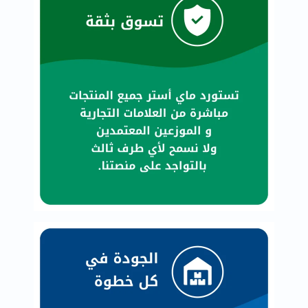
العظام
والمفاصل
المخ
والذاكرة
صحة
القلب
دعم
مرضى
السكري
دعم
الكلى
والمسالك
البولية
دعم
الكبد
صحة