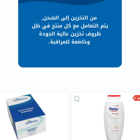
البروستاتا
الفيتامينات
مالتي
فيتامين
فيتامين
أ
فيتامين
ب
فيتامين
ج
فيتامين
د
فيتامين
هـ
المعادن
المغنيسيوم
الحديد