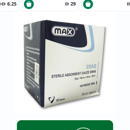
خسارة
6.25
29
0
الوزن
فحص
صحي
روتيني
باقة
القلب
الصحي
Original
IV
اختبار
التحسس
الغذائي
الحالة
الصحية
البشرة
والشعر