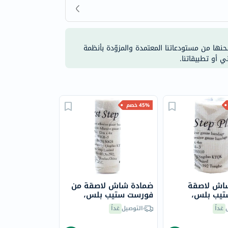
شحنها من مستودعاتنا المعتمدة والمزوّدة بأنظمة
ي أو تطبيقاتنا.
45% خصم
اش لاصقة
ضمادة شاش لاصقة من
يب بلس،
فورست ستيب بلس،
مقاس 12 سم × 4 متر
غداً
التوصيل
غداً