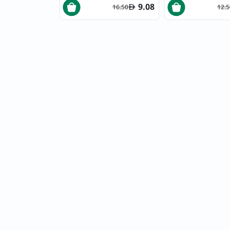
9.08
16.50
12.5