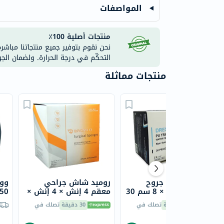
المواصفات
منتجات أصلية 100٪
نحن نقوم بتوفير جميع منتجاتنا مباشر
التحكّم في درجة الحرارة. ولضمان الج
منتجات مماثلة
39% خصم
ماكس ضمادة جروح
روميد شاش جراحي
وول
شفافة 6 سم × 8 سم 30
معقم 4 إنش × 4 إنش ×
50 جرام حزمة من قطع
8 طبقات حزمة من 50
30 دقيقة
تصلك في
30 دقيقة
تصلك في