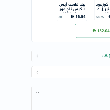
 كوزموب
بيك فاست آيس
ور إي ستيريل 2
2 كيس ثلج فور
0 سم × 10 سم
ي يمكن التخلص
16.54
20
54.75
2
منه
152.04
لغاء