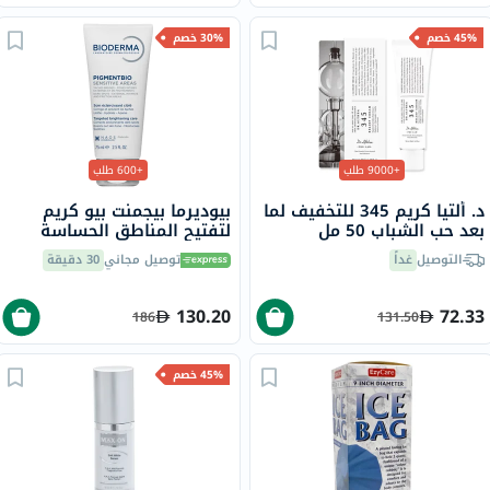
45% خصم
30% خصم
+9000 طلب
+600 طلب
د. ألتيا كريم 345 للتخفيف لما
بيوديرما بيجمنت بيو كريم
بعد حب الشباب 50 مل
لتفتيح المناطق الحساسة
شديدة التصبغ 75 مل
التوصيل
غداً
توصيل مجاني
30 دقيقة
130.20
72.33
186
131.50
45% خصم