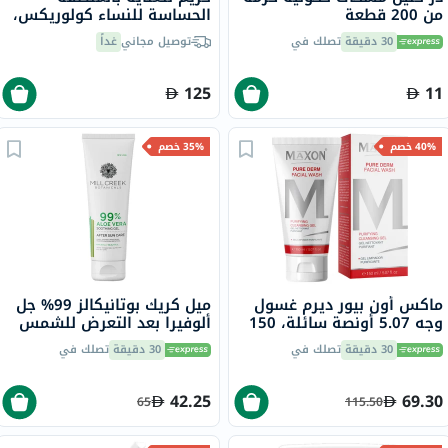
من 200 قطعة
الحساسة للنساء كولوريكس،
50 جرام
30 دقيقة
تصلك في
توصيل مجاني
غداً
125
11
40% خصم
35% خصم
ماكس أون بيور ديرم غسول
ميل كريك بوتانيكالز 99% جل
وجه 5.07 أونصة سائلة، 150
ألوفيرا بعد التعرض للشمس
مل
236 مل
30 دقيقة
تصلك في
30 دقيقة
تصلك في
42.25
69.30
65
115.50