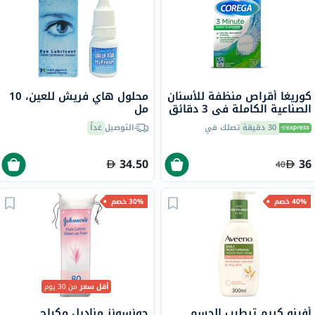
كوريغا أقراص منظفة للأسنان
محلول هاي فريش للعين، 10
الصناعية الكاملة في 3 دقائق
مل
36 قرص
30 دقيقة
تصلك في
التوصيل
غداً
34.50
36
40
40% خصم
30% خصم
أقل سعر
من 30 يوم
أفينو كريم ترطيب الجسم
جونسونز مناديل مكياج