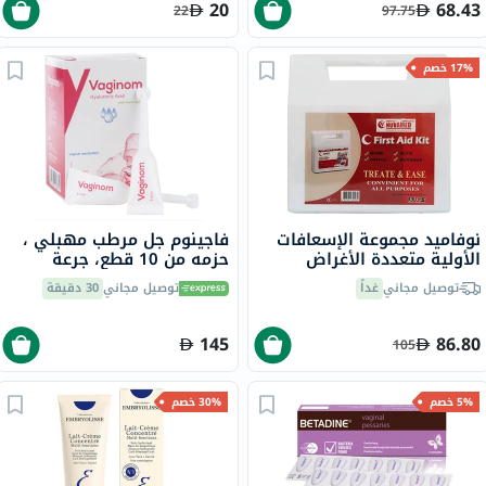
20
68.43
22
97.75
17% خصم
نوفاميد مجموعة الإسعافات
فاجينوم جل مرطب مهبلي ،
الأولية متعددة الأغراض
حزمه من 10 قطع، جرعة
تحتوي على 105 قطعة حزمة
واحدة، 5 مل
توصيل مجاني
غداً
توصيل مجاني
30 دقيقة
من 1
145
86.80
105
5% خصم
30% خصم