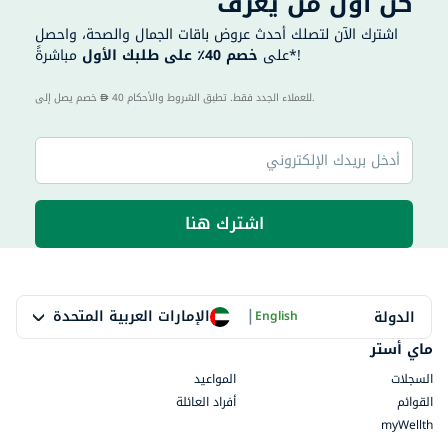
كن أول من يعرف
اشترك الآن لتصلك أحدث عروض باقات الجمال والصحة، واحصل
مباشرةً*!
على
خصم 40٪ على طلبك الأول
40 للعملاء الجدد فقط. تطبق الشروط والأحكام.
خصم يصل إلى
اشترك هنا
|
الإمارات العربية المتحدة
الدولة
English
ماي أستر
السجلات
المواعيد
القوائم
أفراد العائلة
myWellth