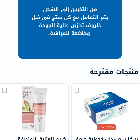
منتجات مقترحة
+1000 طلب
در كلين مسحات كحولية حزمة
كريم للعناية بالمنطقة