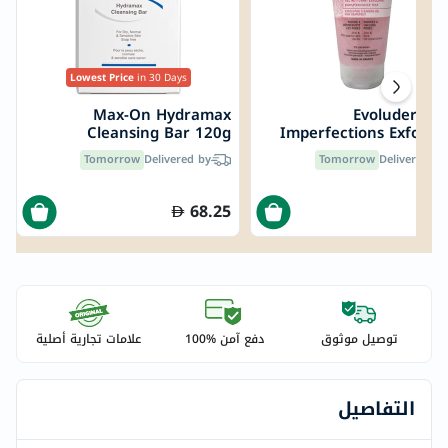
Lowest Price
in 30 Days
Max-On Hydramax
Evoluderm A
Cleansing Bar 120g
Imperfections Exfoliat
Cleansing Gel 15
Tomorrow
Delivered by
Tomorrow
Delivered by
68.25
توصيل موثوق
دفع آمن %100
علامات تجارية أصلية
التفاصيل