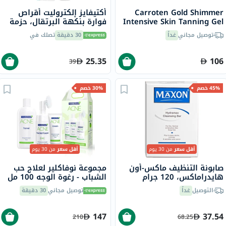
Carroten Gold Shimmer
أكتيفايز إلكتروليت أقراص
Intensive Skin Tanning Gel
فوارة بنكهة البرتقال، حزمة
150ml
من 20
توصيل مجاني
غداً
30 دقيقة
تصلك في
25.35
106
39
45% خصم
30% خصم
أقل سعر
من 30 يوم
أقل سعر
من 30 يوم
صابونة التنظيف ماكس-أون
مجموعة نوفاكلير لعلاج حب
هايدراماكس، 120 جرام
الشباب - رغوة الوجه 100 مل
+ تونر 150 مل + كريم الوجه
التوصيل
غداً
توصيل مجاني
30 دقيقة
40 مل
147
37.54
210
68.25