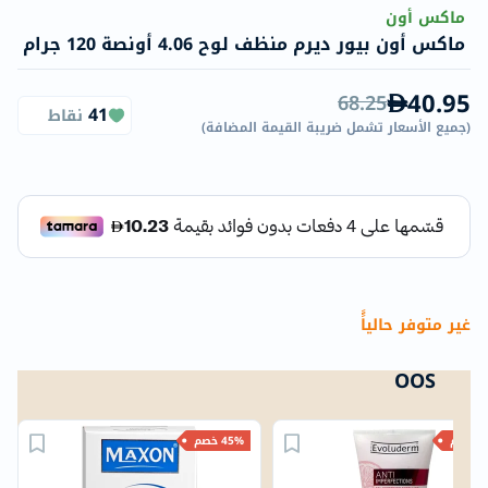
ماكس أون
ماكس أون بيور ديرم منظف لوح 4.06 أونصة 120 جرام
40.95
68.25
41
نقاط
(
جميع الأسعار تشمل ضريبة القيمة المضافة
)
غير متوفر حالياًً
OOS
خصم
45% خصم