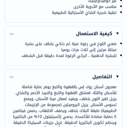
غير كوميدوغينيك
مناسب مع الأدوية الأخرى
تنقية شجرة الشاي الأسترالية الطبيعية
كيفية الاستعمال
ضعي اللوح في رغوة غنية ثم دلكي بلطف على بشرة
مبللة مرتين إلى ثلاث مرات يوميا
للبشرة الدهنية ، اتركي الرغوة لمدة دقيقة قبل الشطف
التفاصيل
معجون أسنان روك إس بالقهوة والتبغ يوفر عناية شاملة
للأسنان واللثة، لعشاق القهوة والتبغ والنبيذ الأحمر والشاي.
يزيل تغير اللون بلطف، ويعيد لمعان مينا الأسنان، ويمنع
تسوس الأسنان. يزيل البروميلين (مجموعة من الإنزيمات
الطبيعية) طبقة البلاك بلطف ويخفف الالتهاب. يضمن فيتامين
E حماية مضادة للأكسدة. يحمي إكسيليتول 10% من البكتيريا
وينظم تكوين البكتيريا الدقيقة. تزيل جزيئات السيليكا الدقيقة