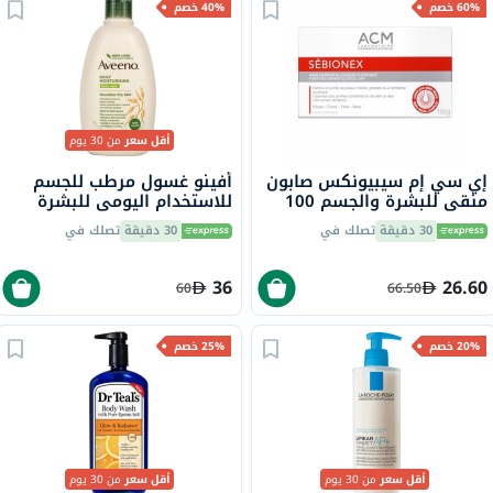
60% خصم
40% خصم
أقل سعر
من 30 يوم
إي سي إم سيبيونكس صابون
أفينو غسول مرطب للجسم
منقي للبشرة والجسم 100
للاستخدام اليومي للبشرة
جرام
العادية إلى الجافة، 500 مل
30 دقيقة
تصلك في
30 دقيقة
تصلك في
36
26.60
60
66.50
20% خصم
25% خصم
أقل سعر
من 30 يوم
أقل سعر
من 30 يوم