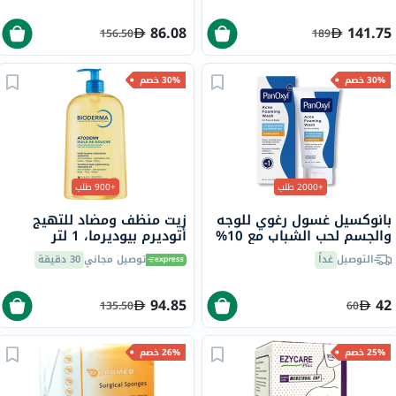
86.08
141.75
156.50
189
30% خصم
30% خصم
+2000 طلب
+900 طلب
بانوكسيل غسول رغوي للوجه
زيت منظف ومضاد للتهيج
والجسم لحب الشباب مع 10%
أتوديرم بيوديرما، 1 لتر
بيروكسيد البنزويل 156 جرام
التوصيل
غداً
توصيل مجاني
30 دقيقة
94.85
42
135.50
60
25% خصم
26% خصم