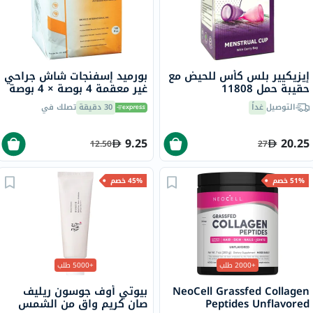
إيزيكيير بلس كأس للحيض مع
بورميد إسفنجات شاش جراحي
حقيبة حمل 11808
غير معقمة 4 بوصة × 4 بوصة
× 8 طبقات 100 قطعة
التوصيل
غداً
30 دقيقة
تصلك في
9.25
20.25
12.50
27
51% خصم
45% خصم
+2000 طلب
+5000 طلب
NeoCell Grassfed Collagen
بيوتي أوف جوسون ريليف
Peptides Unflavored
صان كريم واقٍ من الشمس