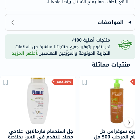
البقع بلطف، مما يمنح الأسنان بياضًا ولمعانًا.
المواصفات
منتجات أصلية 100٪
نحن نقوم بتوفير جميع منتجاتنا مباشرة من العلامات
التجارية الموثوقة والموزّعين المعتمدين.
أظهر المزيد
منتجات مماثلة
30% خصم
وديرم سوغراس جل
جل استحمام فارمالاين، علاجي
الاستحمام المرطب 500 مل
مضاد للتقدم في السن بخلاصة