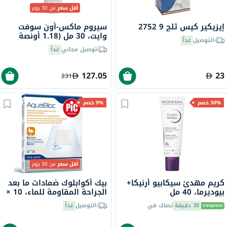
أقل سعر
من 30 يوم
إيزيكير كيس ثلج 9 2752
سيروم ماكس-أون سوفت
وايت، 30 مل (1.18 أونصة
التوصيل
غداً
سائلة)
توصيل مجاني
غداً
127.05
23
231
30% خصم
9% خصم
أقل سعر
من 30 يوم
كريم مهدئ سيكابيو أرنيكا+
بيك أكوابلوك ضمادات ما بعد
بيوديرما، 40 مل
الجراحة المقاومة للماء، 10 ×
10 سم، 5 قطع
30 دقيقة
تصلك في
التوصيل
غداً