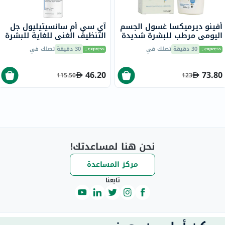
أفينو ديرميكسا غسول الجسم
آي سي أم سانسيتيليول جل
اليومي مرطب للبشرة شديدة
التنظيف الغني للغاية للبشرة
الجفاف ومعالج للحكة، 300
الجافة 200 مل
30 دقيقة
تصلك في
30 دقيقة
تصلك في
مل
46.20
73.80
115.50
123
نحن هنا لمساعدتك!
مركز المساعدة
تابعنا