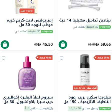
+1000 طلب
بيتادين تحاميل مهبلية 14 حبة
إمبريوليس لايت-كريم كريم
مرطب للوجه 30 مل
30 دقيقة
تصلك في
30 دقيقة
تصلك في
45.50
59.66
65
62.80
25% خصم
45% خصم
أقل سعر
من 30 يوم
فيلورجا سكين بريب رغوة
سيروم لملأ البشرة إكوالبيري
التنظيف الأنزيمية ، 150 مل
ديب سيرا باكوتشيول، 30 مل
توصيل مجاني
30 دقيقة
توصيل مجاني
غداً