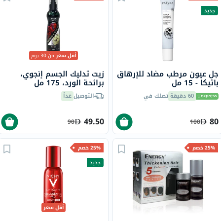
جديد
أقل سعر
من 30 يوم
جل عيون مرطب مضاد للإرهاق
زيت تدليك الجسم إنجوي،
باتيكا - 15 مل
برائحة الورد، 175 مل
60 دقيقة
تصلك في
التوصيل
غداً
49.50
80
90
100
25% خصم
25% خصم
جديد
أقل سعر