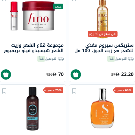
جديد
أقل سعر
من 30 يوم
ستريكس سيروم مغذي
مجموعة قناع الشعر وزيت
للشعر مع زيت الجوز، 100 مل
الشعر شيسيدو فينو بريميوم
تاتش
التوصيل
غداً
التوصيل
غداً
70
22.20
126
37
60% خصم
25% خصم