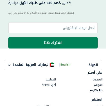
مباشرةً*!
على
خصم 40٪ على طلبك الأول
40 للعملاء الجدد فقط. تطبق الشروط والأحكام.
خصم يصل إلى
اشترك هنا
|
الإمارات العربية المتحدة
الدولة
English
ماي أستر
السجلات
المواعيد
القوائم
أفراد العائلة
myWellth
استشر