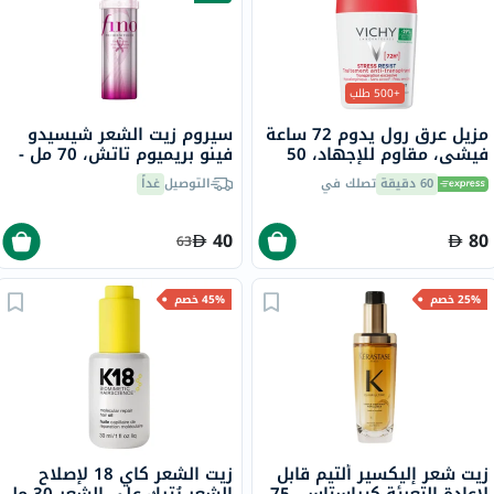
+500 طلب
مزيل عرق رول يدوم 72 ساعة
سيروم زيت الشعر شيسيدو
فيشي، مقاوم للإجهاد، 50
فينو بريميوم تاتش، 70 مل -
مل
إصدار الشريط الوردي
60 دقيقة
تصلك في
التوصيل
غداً
40
80
63
25% خصم
45% خصم
زيت شعر إليكسير ألتيم قابل
زيت الشعر كاي 18 لإصلاح