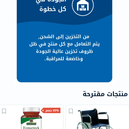
منتجات مقترحة
45% خصم