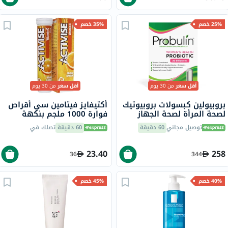
25% خصم
35% خصم
أقل سعر
من 30 يوم
أقل سعر
من 30 يوم
بروبيولين كبسولات بروبيوتيك
أكتيفايز فيتامين سي أقراص
لصحة المرأة لصحة الجهاز
فوارة 1000 ملجم بنكهة
الهضمي حزمة من 30
البرتقال حزمة من 20
توصيل مجاني
60 دقيقة
60 دقيقة
تصلك في
23.40
258
36
344
40% خصم
45% خصم