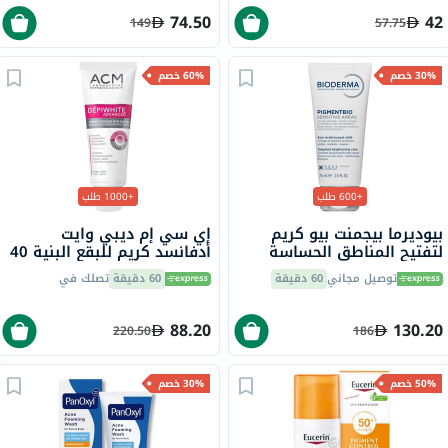
74.50
42
149
57.75
30% خصم
60% خصم
+600 طلب
+1000 طلب
بيوديرما بيجمنت بيو كريم
إي سي إم ديبي وايت
لتفتيح المناطق الحساسة
أدفانسد كريم للبقع البنية 40
شديدة التصبغ 75 مل
مل
توصيل مجاني
60 دقيقة
60 دقيقة
تصلك في
88.20
130.20
220.50
186
50% خصم
30% خصم