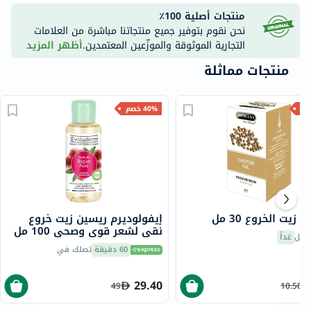
منتجات أصلية 100٪
نحن نقوم بتوفير جميع منتجاتنا مباشرة من العلامات
التجارية الموثوقة والموزّعين المعتمدين.
أظهر المزيد
منتجات مماثلة
40% خصم
زيت الخروع 30 مل
إيفولوديرم ريسين زيت خروع
نقي لشعر قوي وصحي 100 مل
صيل
غداً
60 دقيقة
تصلك في
29.40
49
10.50