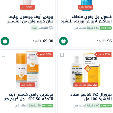
+1000 طلب
+5000 طلب
غسول جل رغوي منظف
بيوتي أوف جوسون ريليف
إيفاكلار لاروش بوزيه، للبشرة
صان كريم واقٍ من الشمس
الدهنية - 400 مل
عضوي بلأرز والبروبيوتيك
60 دقيقة
تصلك في
التوصيل
غداً
بعامل حماية 50+ وحماية
فائقة 50 مل
69.30
96
126
160
27% خصم
50% خصم
أقل سعر
من 30 يوم
+4000 طلب
نيزورال 2% شامبو مضاد
يوسرين واقي شمس زيت
للقشرة 100 مل
التحكم SPF 50+ جل كريم مع
لمسة جافة وتأثير مضاد
60 دقيقة
تصلك في
60 دقيقة
تصلك في
لللمعان للبشرة المعرضة
للشوائب 50 مل