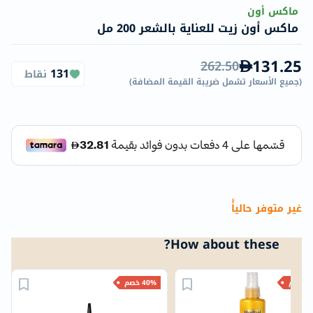
ماكس أون
ماكس أون زيت للعناية بالشعر 200 مل
131.25
262.50
131
نقاط
(
جميع الأسعار تشمل ضريبة القيمة المضافة
)
غير متوفر حالياًً
How about these?
خصم
40% خصم