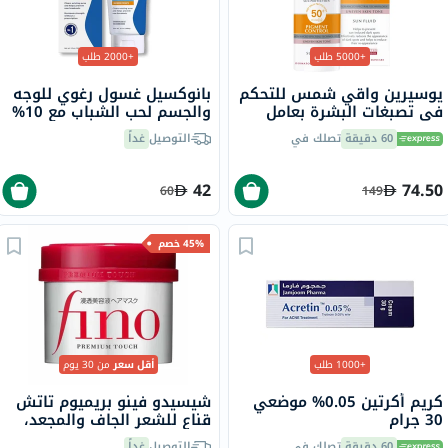
+5000 طلب
+2000 طلب
يوسيرين واقي شمس للتحكم
بانوكسيل غسول رغوي للوجه
في تصبغات البشرة بعامل
والجسم لحب الشباب مع 10%
حماية من الشمس 50+ سائل
بيروكسيد البنزويل 156 جرام
60 دقيقة
تصلك في
التوصيل
غداً
حماية من أشعة الشمس
للبشرة غير المتجانسة 50 مل
42
74.50
60
149
45% خصم
+1000 طلب
أقل سعر
من 30 يوم
كريم أكرتين 0.05% موضعي
شيسيدو فينو بريميوم تاتش
30 جرام
قناع للشعر الجاف والمجعد،
230 جرام
60 دقيقة
تصلك في
التوصيل
غداً