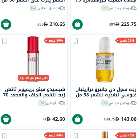
لإعادة التعبئة كيراستاس، 75
الشعر يُترك على الشعر 30 مل
مل
توصيل مجاني
غداً
توصيل مجاني
غداً
210.65
225.75
383
301
25% خصم
40% خصم
أقل سعر
من 30 يوم
زيت سول دي جانيرو برازيليان
شيسيدو فينو بريميوم تاتش
غلوسي لتغذية للشعر 58 مل
زيت للشعر الجاف والمجعد 70
مل
توصيل مجاني
غداً
التوصيل
غداً
42.60
143.06
71
190.75
40% خصم
44% خصم