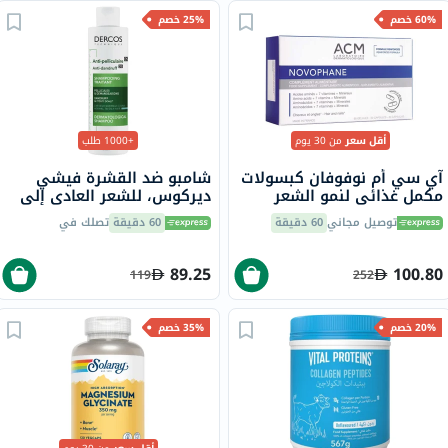
60% خصم
25% خصم
أقل سعر
من 30 يوم
+1000 طلب
آي سي أم نوفوفان كبسولات
شامبو ضد القشرة فيشي
مكمل غذائي لنمو الشعر
ديركوس، للشعر العادي إلى
والأظافر حزمة من 60
الدهني، 200 مل
توصيل مجاني
60 دقيقة
60 دقيقة
تصلك في
89.25
100.80
119
252
20% خصم
35% خصم