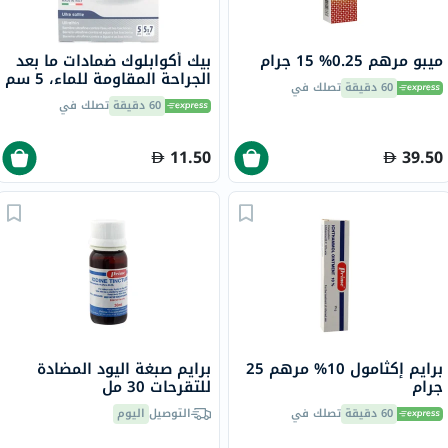
ميبو مرهم 0.25% 15 جرام
بيك أكوابلوك ضمادات ما بعد
الجراحة المقاومة للماء، 5 سم
60 دقيقة
تصلك في
× 7 سم، 5 قطع
60 دقيقة
تصلك في
11.50
39.50
برايم إكثامول 10% مرهم 25
برايم صبغة اليود المضادة
جرام
للتقرحات 30 مل
60 دقيقة
تصلك في
التوصيل
اليوم