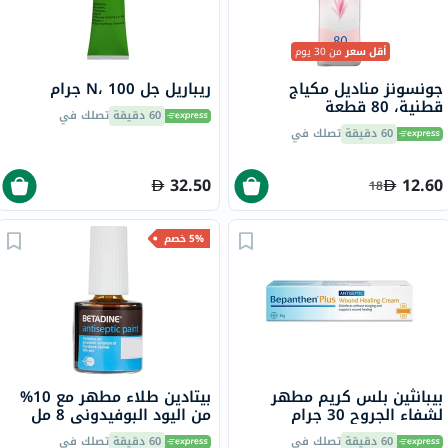
أقل سعر
من 30 يوم
جونسونز مناديل مكياج
ريباريل جل N، 100 جرام
قطنية، 80 قطعة
60 دقيقة
تصلك في
60 دقيقة
تصلك في
32.50
12.60
18
5% خصم
بيبانثين بلس كريم مطهر
بيتادين طلاء مطهر مع 10%
لشفاء الجروح 30 جرام
من اليود البوفيدوني 8 مل
60 دقيقة
تصلك في
60 دقيقة
تصلك في