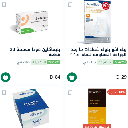
بيك أكوابلوك ضمادات ما بعد
بليفاكلين فوط معقمة 20
الجراحة المقاومة للماء، 15 ×
قطعة
10 سم، 5 ضمادات
60 دقيقة
تصلك في
60 دقيقة
تصلك في
84
29
10% خصم
أقل سعر
من 30 يوم