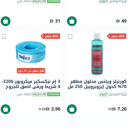
التوصيل
اليوم
60 دقيقة
تصلك في
31
49
40% خصم
40% خصم
أقل سعر
من 30 يوم
كورنيلز ويلنس محلول مطهر
3 إم نيكسكير ميكروبور 2206-
70% كحول إيزوبروبيل 250 مل
4 شريط ورقي لاصق للجروح
12.5 × 5 متر
التوصيل
اليوم
60 دقيقة
تصلك في
3.90
7.20
6.50
12