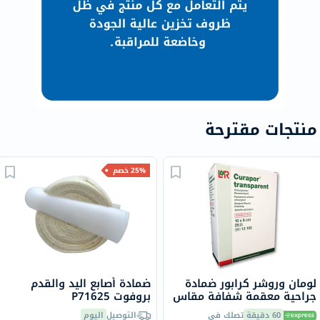
منتجات مقترحة
25% خصم
لومان وروشر كرابور ضمادة
ضمادة أصابع اليد والقدم
جراحية معقمة شفافة مقاس
بروفوت P71625
10 × 8 سم 25 قطعة
60 دقيقة
تصلك في
التوصيل
اليوم