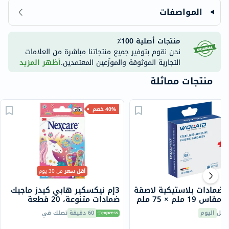
المواصفات
منتجات أصلية 100٪
نحن نقوم بتوفير جميع منتجاتنا مباشرة من العلامات
التجارية الموثوقة والموزّعين المعتمدين.
أظهر المزيد
منتجات مماثلة
40% خصم
أقل سعر
من 30 يوم
د ضمادات بلاستيكية لاصقة
3إم نيكسكير هابي كيدز ماجيك
معقمة مقاس 19 ملم × 75 ملم
ضمادات متنوعة، 20 قطعة
ن 30
صيل
اليوم
60 دقيقة
تصلك في