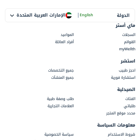
|
الإمارات العربية المتحدة
الدولة
English
ماي أستر
السجلات
المواعيد
القوائم
أفراد العائلة
myWellth
استشر
احجز طبيب
جميع التخصصات
استشارة فورية
جميع المنشآت
الصيدلية
الفئات
طلب وصفة طبية
طلباتي
العلامات التجارية
محدد موقع المتجر
معلومات السياسة
شروط الاستخدام
سياسة الخصوصية