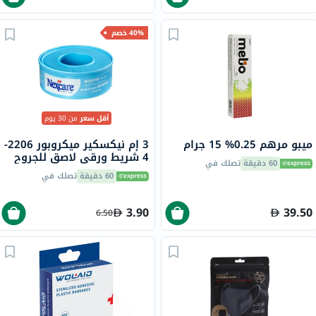
40% خصم
أقل سعر
من 30 يوم
ميبو مرهم 0.25% 15 جرام
3 إم نيكسكير ميكروبور 2206-
4 شريط ورقي لاصق للجروح
60 دقيقة
تصلك في
12.5 × 5 متر
60 دقيقة
تصلك في
3.90
39.50
6.50