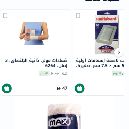
بانت لاصقة إسعافات أولية
ضمادات مولر، ذاتية الإلتصاق، 3
حاجزة ، 5 سم × 7.5 سم، صغيرة،
إنش، 6264
صيل
اليوم
التوصيل
اليوم
47