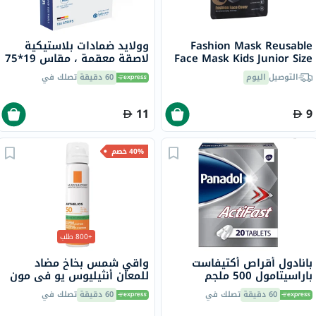
Fashion Mask Reusable
وولايد ضمادات بلاستيكية
Face Mask Kids Junior Size
لاصقة معقمة ، مقاس 19*75
ILS005
مم، حزمه من 100
التوصيل
اليوم
60 دقيقة
تصلك في
11
9
40% خصم
+800 طلب
بانادول أقراص أكتيفاست
واقي شمس بخاخ مضاد
باراسيتامول 500 ملجم
للمعان أنثيليوس يو في مون
لتخفيف الحمى والألم، 20
400 لاروش بوزيه، عامل
60 دقيقة
تصلك في
60 دقيقة
تصلك في
قرص
حماية 50 - 75 مل