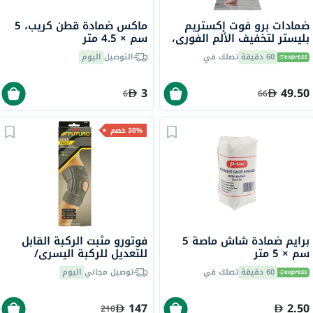
ضمادات برو فوت إكستريم
ماكس ضمادة قطن كريب، 5
بليستر لتخفيف الألم الفوري،
سم × 4.5 متر
4 ضمادات
60 دقيقة
تصلك في
التوصيل
اليوم
3
49.50
6
66
30% خصم
برايم ضمادة شاش ماصة 5
فوتورو مثبت الركبة القابل
سم × 5 متر
للتعديل للركبة اليسرى/
اليمنى، دعم قوي، لون رمادي،
60 دقيقة
تصلك في
توصيل مجاني
اليوم
مقاس واحد، حزمه من 1
147
2.50
210