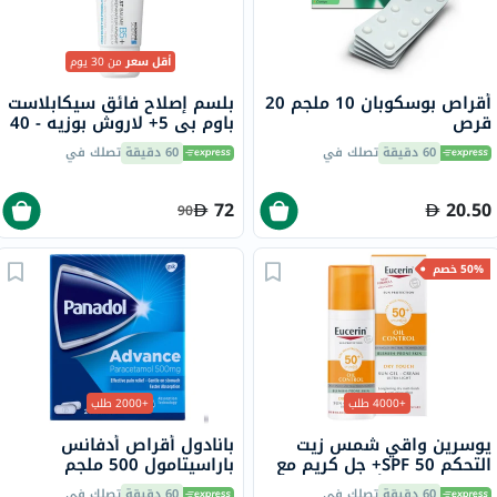
أقل سعر
من 30 يوم
أقراص بوسكوبان 10 ملجم 20
بلسم إصلاح فائق سيكابلاست
قرص
باوم بي 5+ لاروش بوزيه - 40
مل
60 دقيقة
تصلك في
60 دقيقة
تصلك في
72
20.50
90
50% خصم
+4000 طلب
+2000 طلب
يوسرين واقي شمس زيت
بانادول أقراص أدفانس
التحكم SPF 50+ جل كريم مع
باراسيتامول 500 ملجم
لمسة جافة وتأثير مضاد
لتخفيف الحمى والألم، 24
60 دقيقة
تصلك في
60 دقيقة
تصلك في