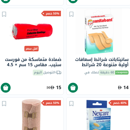
50% خصم
أقل سعر
سانيتابانت شرائط إسعافات
ضمادة متماسكة من فورست
أولية متنوعة 20 شرائط
ستيب، مقاس 15 سم × 4.5
متر
60 دقيقة
تصلك في
التوصيل
اليوم
15
14
30
40% خصم
50% خصم