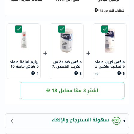
للطلبات اكتر من
75
ماكس كريب ضماد
ماكس ضمادة من
برايم لفافة ضماد
ة قطنية ماكس ك
الكريب القطني 7.
ة شاش ماصة 10
ريب 10 سم × 4.5
5 سم × 4.5 متر
سم × 5 متر
4
8
6
10
م 1
اشترِ 3 معًا مقابل
18
سهولة الاسترجاع والإلغاء