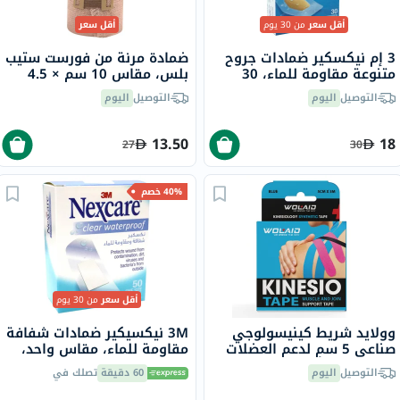
أقل سعر
من 30 يوم
أقل سعر
3 إم نيكسكير ضمادات جروح
ضمادة مرنة من فورست ستيب
متنوعة مقاومة للماء، 30
بلس، مقاس 10 سم × 4.5
قطعة
متر
التوصيل
اليوم
التوصيل
اليوم
13.50
18
27
30
40% خصم
أقل سعر
من 30 يوم
وولايد شريط كينيسولوجي
3M نيكسيكير ضمادات شفافة
صناعي 5 سم لدعم العضلات
مقاومة للماء، مقاس واحد،
والمفاصل - ألوان متنوعة،
حزمة من 50
التوصيل
اليوم
60 دقيقة
تصلك في
حزمة من 1