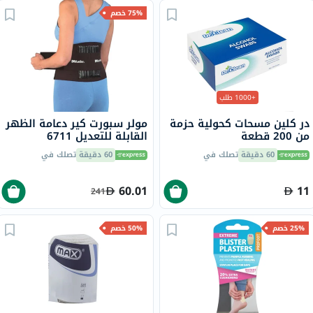
75% خصم
+1000 طلب
در كلين مسحات كحولية حزمة
مولر سبورت كير دعامة الظهر
من 200 قطعة
القابلة للتعديل 6711
60 دقيقة
تصلك في
60 دقيقة
تصلك في
60.01
11
241
25% خصم
50% خصم