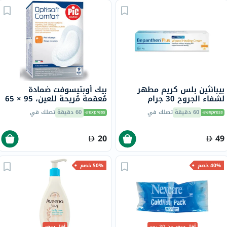
بيبانثين بلس كريم مطهر
بيك أوبتيسوفت ضمادة
لشفاء الجروح 30 جرام
مُعقمة مُريحة للعين، 95 × 65
ملم، 10 قطع
60 دقيقة
تصلك في
60 دقيقة
تصلك في
20
49
40% خصم
50% خصم
أقل سعر
من 30 يوم
أقل سعر