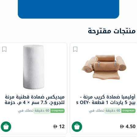
منتجات مقترحة
أوليمبا ضمادة كريب مرنة -
ميديكس ضمادة قطنية مرنة
بيج 5 ياردات 1 قطعة s OEY-
للجروح، 7.5 سم × 4 م، حزمة
111-4
من 1
60 دقيقة
تصلك في
60 دقيقة
تصلك في
12
4.50