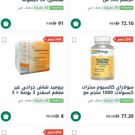
60 دقيقة
تصلك في
60 دقيقة
تصلك في
91
72.10
130
103
20% خصم
24% خصم
سولاراي كالسيوم سترات
بروميد شاش جراحي غير
كبسولات 1000 ملجم مع
معقم اسفنج 3 بوصة × 3
فيتامين D3 حزمه من 90
بوصة 8 طبقات 100 قطعة
60 دقيقة
تصلك في
60 دقيقة
تصلك في
8
77.20
10.50
96.50
40% خصم