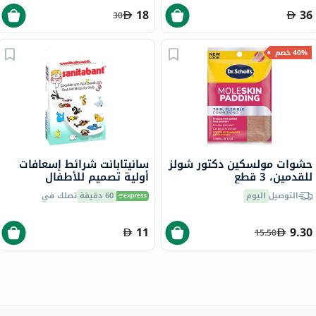
18
36
30
40% خصم
حشوات مولسكين دكتور شولز
سانيتابانت شرائط إسعافات
للقدمين، 3 قطع
أولية تصميم للأطفال
التوصيل
اليوم
60 دقيقة
تصلك في
11
9.30
15.50