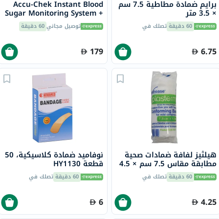
برايم ضمادة مطاطية 7.5 سم
Accu-Chek Instant Blood
× 3.5 متر
Sugar Monitoring System +
50 Test Strips
60 دقيقة
تصلك في
توصيل مجاني
60 دقيقة
179
6.75
هيلثيز لفافة ضمادات صحية
نوفاميد ضمادة كلاسيكية، 50
مطابقة مقاس 7.5 سم × 4.5
قطعة HY1130
متر 1 قطعة
60 دقيقة
تصلك في
60 دقيقة
تصلك في
6
4.25