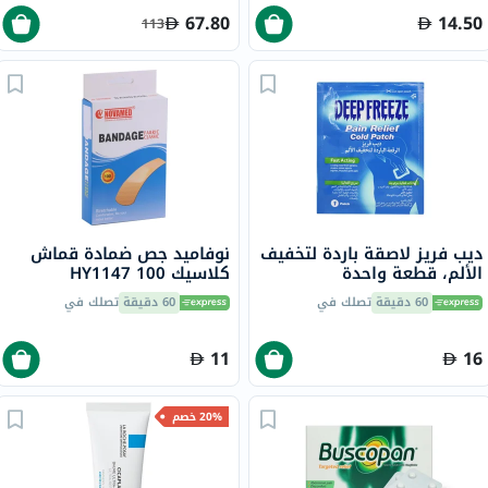
67.80
14.50
113
ديب فريز لاصقة باردة لتخفيف
نوفاميد جص ضمادة قماش
الألم، قطعة واحدة
كلاسيك 100 HY1147
60 دقيقة
تصلك في
60 دقيقة
تصلك في
11
16
20% خصم