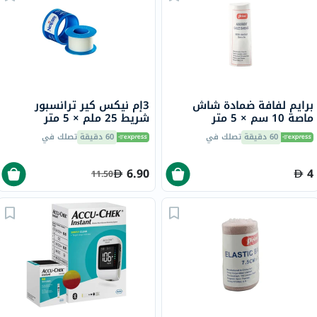
برايم لفافة ضمادة شاش
3إم نيكس كير ترانسبور
ماصة 10 سم × 5 متر
شريط 25 ملم × 5 متر
60 دقيقة
تصلك في
60 دقيقة
تصلك في
6.90
4
11.50