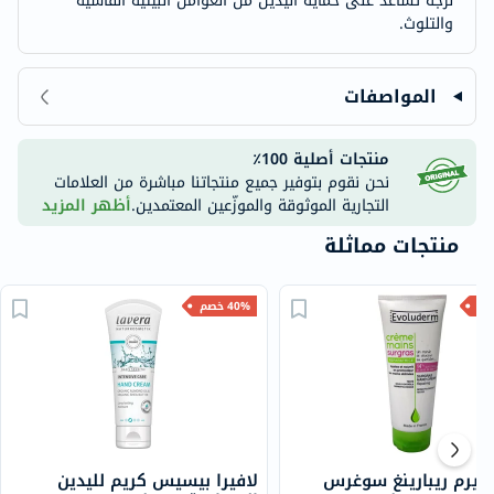
لزجة تساعد على حماية اليدين من العوامل البيئية القاسية
والتلوث.
المواصفات
منتجات أصلية 100٪
نحن نقوم بتوفير جميع منتجاتنا مباشرة من العلامات
التجارية الموثوقة والموزّعين المعتمدين.
أظهر المزيد
منتجات مماثلة
40% خصم
وديرم ريبارينغ سوغرس
لافيرا بيسيس كريم لليدين