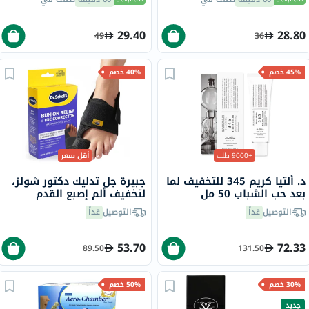
29.40
28.80
49
36
45% خصم
40% خصم
+9000 طلب
أقل سعر
د. ألتيا كريم 345 للتخفيف لما
جبيرة جل تدليك دكتور شولز،
بعد حب الشباب 50 مل
لتخفيف ألم إصبع القدم
وتصحيحه، 2 قطع
التوصيل
غداً
التوصيل
غداً
53.70
72.33
89.50
131.50
30% خصم
50% خصم
جديد