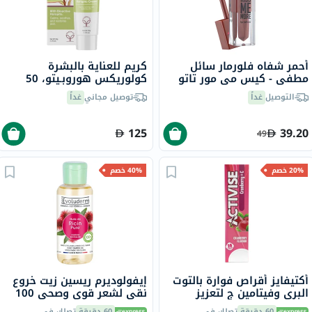
أحمر شفاه فلورمار سائل
كريم للعناية بالبشرة
مطفي - كيس مي مور تاتو
كولوريكس هوروبـيتو، 50
ليب ، إنتنس/009
جرام
التوصيل
غداً
توصيل مجاني
غداً
125
39.20
49
20% خصم
40% خصم
أكتيفايز أقراص فوارة بالتوت
إيفولوديرم ريسين زيت خروع
البري وفيتامين ج لتعزيز
نقي لشعر قوي وصحي 100
المناعة، حزمة من 20
مل
60 دقيقة
تصلك في
60 دقيقة
تصلك في