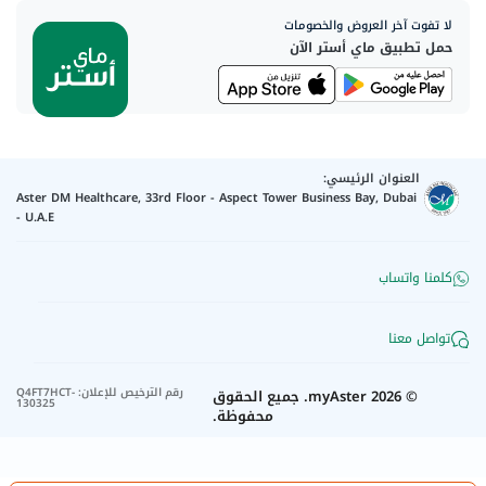
لا تفوت آخر العروض والخصومات
حمل تطبيق ماي أستر الآن
العنوان الرئيسي:
Aster DM Healthcare, 33rd Floor - Aspect Tower Business Bay, Dubai
- U.A.E
كلمنا واتساب
تواصل معنا
رقم الترخيص للإعلان
:
Q4FT7HCT-
©
2026
myAster.
جميع الحقوق
130325
محفوظة.