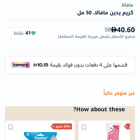
مافالا
كريم يدين مافالا، 50 مل
40.60
58
41
نقاط
(
جميع الأسعار تشمل ضريبة القيمة المضافة
)
غير متوفر حالياًً
How about these?
خصم
35% خصم