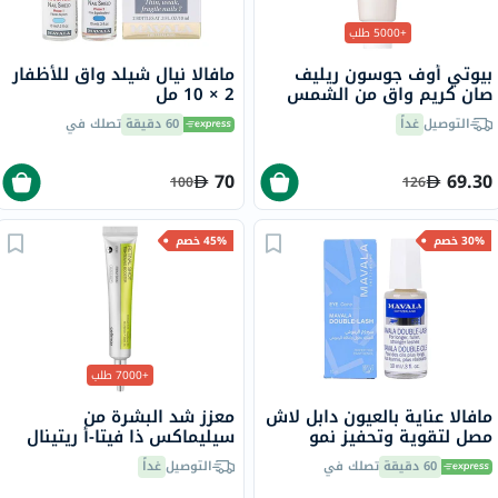
+5000 طلب
بيوتي أوف جوسون ريليف
مافالا نيال شيلد واق للأظفار
صان كريم واقٍ من الشمس
2 × 10 مل
عضوي بلأرز والبروبيوتيك
التوصيل
غداً
60 دقيقة
تصلك في
بعامل حماية 50+ وحماية
فائقة 50 مل
70
69.30
100
126
30% خصم
45% خصم
+7000 طلب
مافالا عناية بالعيون دابل لاش
معزز شد البشرة من
مصل لتقوية وتحفيز نمو
سيليماكس ذا فيتا-أ ريتينال
الرموش 10 مل
شوت، 15 مل
60 دقيقة
تصلك في
التوصيل
غداً