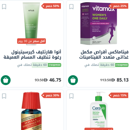
25% خصم
50% خصم
أقل سعر
من 30 يوم
فيتاماكس أقراص مكمل
أنوا هارتليف كيرسيتينول
غذائي متعدد الفيتامينات
رغوة تنظيف المسام العميقة
للنساء، مرة واحدة يوميًا،
للوجه للبشرة الدهنية
60 دقيقة
تصلك في
60 دقيقة
تصلك في
حزمة من 60
والمختلطة 150 مل
46.75
85.13
93.50
113.50
15% خصم
30% خصم