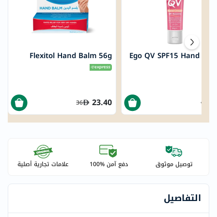
Flexitol Hand Balm 56g
Ego QV SPF15 Hand Cr
5
23.40
36
60
توصيل موثوق
دفع آمن %100
علامات تجارية أصلية
التفاصيل