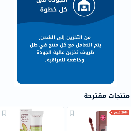
منتجات مقترحة
20% خصم