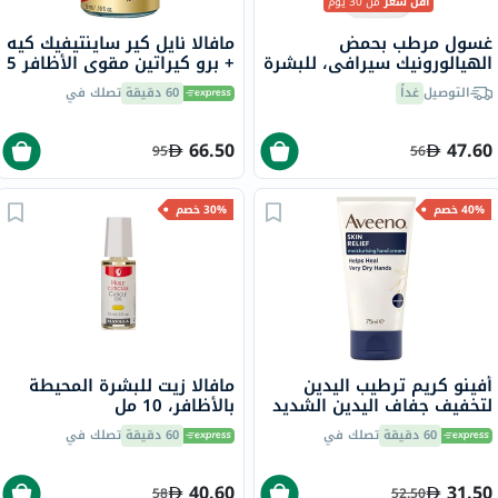
أقل سعر
من 30 يوم
غسول مرطب بحمض
مافالا نايل كير ساينتيفيك كيه
الهيالورونيك سيرافي، للبشرة
+ برو كيراتين مقوي الأظافر 5
العادية إلى الجافة، 236 مل
مل
التوصيل
غداً
60 دقيقة
تصلك في
66.50
47.60
95
56
40% خصم
30% خصم
أفينو كريم ترطيب اليدين
مافالا زيت للبشرة المحيطة
لتخفيف جفاف اليدين الشديد
بالأظافر، 10 مل
75 مل
60 دقيقة
تصلك في
60 دقيقة
تصلك في
40.60
31.50
58
52.50