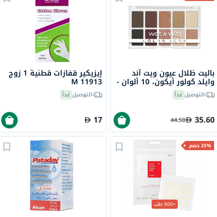
باليت ظلال عيون ويت آند
إيزيكير قفازات قطنية 1 زوج
وايلد كولور أيكون، 10 ألوان -
M 11913
نيود أوكينينغ
التوصيل
غداً
التوصيل
غداً
17
35.60
44.50
25% خصم
+800 طلب