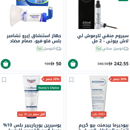
سيروم منقي للرموش لي
جهاز استنشاق إيرو تشامبر
لاش بيوتي - 2 مل
بلس فلو-فيو، صمام مضاد
للكهرباء الساكنة مع قطعة
توصيل مجاني
غداً
التوصيل
غداً
فم للكبار
50
242.55
100
346.50
30% خصم
20% خصم
Nurse's Choice
+600 طلب
أقل سعر
من 30 يوم
بيوديرما بيجمنت بيو كريم
يوسيرين يورياريبير بلس 10%