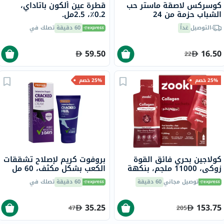
كوسركس لاصقة ماستر حب
قطرة عين ألكون باتاداي،
الشباب حزمة من 24
0.2٪، 2.5مل.
التوصيل
غداً
60 دقيقة
تصلك في
59.50
16.50
22
25% خصم
25% خصم
كولاجين بحري فائق القوة
بروفوت كريم لإصلاح تشققات
زوكي، 11000 ملجم، بنكهة
الكعب بشكل مكثف، 60 مل
الكرز الحامض، للأطفال، كيس
توصيل مجاني
60 دقيقة
60 دقيقة
تصلك في
18.5 مل، 14 قطعة
35.25
153.75
47
205