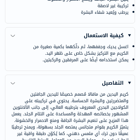
تركيبة غير لاصقة
يرطب ويُعيد شفاء البشرة
كيفية الاستعمال
اغسل يديك وجففهما، ثم دلّكهما بكمية صغيرة من
الكريم مع التركيز بشكل خاص على ظهر اليد.
يمكن استخدامه أيضًا على المرفقين والركبتين.
التفاصيل
كريم اليدين من مافالا مُصمم خصيصًا لليدين الجافتين
والمتضررتين والبشرة الحساسة. يحتوي في تركيبته على
الكولاجين البحري المعروف بترطيبه العالي، إلى جانب الألانتوين
المشهور بخصائصه المهدئة والمساعدة على التئام الجلد. يعمل
هذا المزيج على تنعيم البشرة الجافة ومنع الاحمرار والخشونة.
يتميّز الكريم بقوام متجانس يمتصه الجلد بسهولة، ويمنح ترطيبًا
عميقًا دون ترك أي ملمس دهني، كما يُكوّن طبقة واقية غير