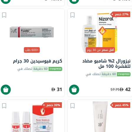
27% خصم
أقل سعر
من 30 يوم
+600 طلب
نيزورال 2% شامبو مضاد
كريم فيوسيدين 30 جرام
للقشرة 100 مل
60 دقيقة
تصلك في
60 دقيقة
تصلك في
31
42
57.75
45% خصم
30% خصم