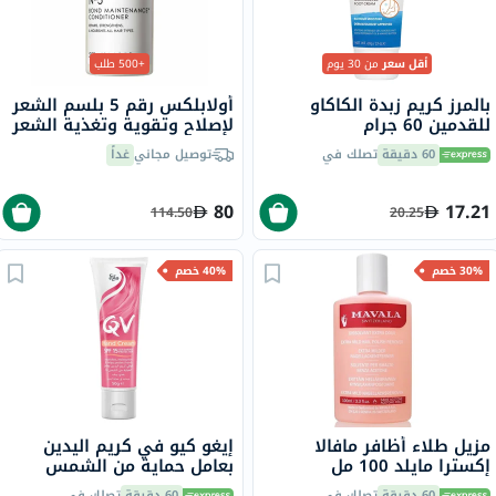
أقل سعر
من 30 يوم
+500 طلب
بالمرز كريم زبدة الكاكاو
أولابلكس رقم 5 بلسم الشعر
للقدمين 60 جرام
لإصلاح وتقوية وتغذية الشعر
250 مل
60 دقيقة
تصلك في
توصيل مجاني
غداً
80
17.21
114.50
20.25
30% خصم
40% خصم
مزيل طلاء أظافر مافالا
إيغو كيو في كريم اليدين
إكسترا مايلد 100 مل
بعامل حماية من الشمس
SPF15 ـ 50 جرام
60 دقيقة
تصلك في
60 دقيقة
تصلك في