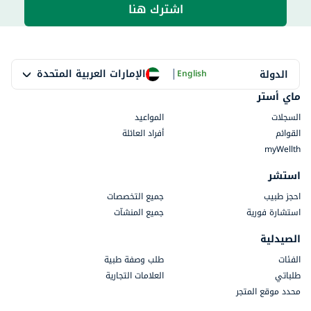
اشترك هنا
|
الإمارات العربية المتحدة
الدولة
English
ماي أستر
السجلات
المواعيد
القوائم
أفراد العائلة
myWellth
استشر
احجز طبيب
جميع التخصصات
استشارة فورية
جميع المنشآت
الصيدلية
الفئات
طلب وصفة طبية
طلباتي
العلامات التجارية
محدد موقع المتجر