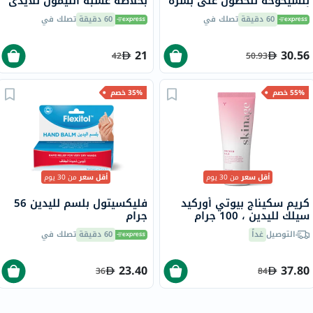
للشيخوخة للحصول على بشرة
بخلاصة عشبة الليمون للأيدي
أكثر شبابًا 40 جرام
الجافة 50 مل
60 دقيقة
تصلك في
60 دقيقة
تصلك في
21
30.56
42
50.93
55% خصم
35% خصم
أقل سعر
من 30 يوم
أقل سعر
من 30 يوم
كريم سكيناج بيوتي أوركيد
فليكسيتول بلسم لليدين 56
سيلك لليدين ، 100 جرام
جرام
التوصيل
غداً
60 دقيقة
تصلك في
23.40
37.80
36
84