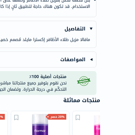
بلل قطعة قطن بمزيل طلاء الأظافر وضعها على ال
الاستخدام. قد تكون هناك حاجة لتطبيق ثانٍ إذا كان
التفاصيل
مافالا مزيل طلاء الأظافر إكسترا مايلد مُصمم خصي
المواصفات
منتجات أصلية 100٪
نحن نقوم بتوفير جميع منتجاتنا مباشر
التحكّم في درجة الحرارة. ولضمان الج
منتجات مماثلة
20% خصم
20% خصم
30% 