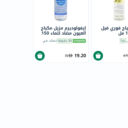
اج فوري فيل
إيفولوديرم مزيل مكياج
العيون مضاد للماء 150
مل 18297
غداً
30 دقيقة
تصلك في
19.20
32
47