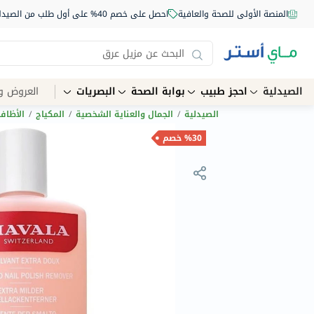
المنصة الأولى للصحة والعافية
احصل على خصم 40% على أول طلب من الصيدلية أونلاين استخدم الكود: NEW40
الصيدلية
احجز طبيب
بوابة الصحة
البصريات
العروض و
الصيدلية
/
الجمال والعناية الشخصية
/
المكياج
/
الأظافر
%30 خصم