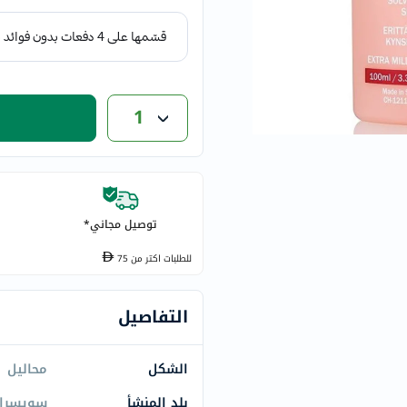
eucerin
vitabiotics
bioderma
vichy
1
now
acm
dymatize
isdin
priorin
توصيل مجاني*
medicube
country-
للطلبات اكتر من
75
life
blueberry-
التفاصيل
naturals
bepanthen
الشكل
محاليل
21st-
بلد المنشأ
سويسرا