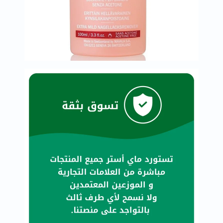
العظام
والمفاصل
المخ
والذاكرة
صحة
القلب
دعم
مرضى
السكري
دعم
الكلى
والمسالك
البولية
دعم
الكبد
صحة