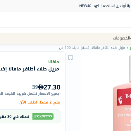
Site
الخصومات
Navigation
/
مزيل طلاء أظافر مافالا إكسترا مايلد 100 مل
الصيدلية
مافالا
مزيل طلاء أظافر مافالا إكسترا م
الماركات
NDL
27.30
39
Humantara
(
جميع الأسعار تشمل ضريبة القيمة ال
carroten
بقي 2 فقط، اطلب الآن
betadine
La
تصلك في 30 دقيقة
Roche
Posay