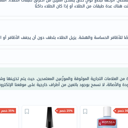
سطح. اتركها لبضع ثوانٍ حتى يتمكن المزيل من اختراق طبقات الطلاء. ام
ت هناك عدة طبقات من الطلاء أو إذا كان الطلاء داكنًا
doppelherz
NMN
dessert-
essence
صًا للأظافر الحساسة والهشة. يزيل الطلاء بلطف دون أن يجفف الأظافر أو ال
Biochem
SVR
skinceuticals
feel
true-
honey
ة من العلامات التجارية الموثوقة والموزّعين المعتمدين. حيث يتم تخزينها و
الصحة
ودة والأصالة، لا نسمح بوجود بائعين من أطراف خارجية على موقعنا الإلكترون
والمكملات
أساسيات
العناية
خصم
25% خصم
35% خصم
الصحية
باقة