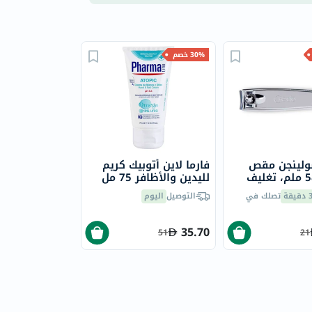
30% خصم
ولينجن مقص
فارما لاين أتوبيك كريم
أظافر، 58 ملم، تغليف
لليدين والأظافر 75 مل
حزمة من 1
يقة
تصلك في
التوصيل
اليوم
35.70
51
21