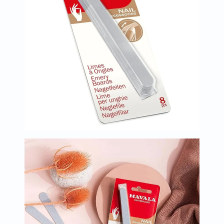
العظام
والمفاصل
المخ
والذاكرة
صحة
القلب
دعم
مرضى
السكري
دعم
الكلى
والمسالك
البولية
دعم
الكبد
صحة