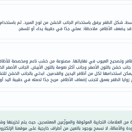
doppelherz
NMN
، شكل الظفر برفق باستخدام الجانب الخشن من لوح المبرد. ثم باستخدام ا
dessert-
ه قد يضعف الأظافر. ملاحظة: عملي جدًا في حقيبة يدك أو للسفر.
essence
Biochem
SVR
skinceuticals
feel
ميز بالمرونة ولها جانب خشن باللون الأصفر وجانب أكثر نعومة باللون الأبيض. الجانب ال
true-
ن استخدامها لكل من أظافر اليدين والقدمين. ابدئي بالجانب الخشن للتشك
honey
وايا الظفر بعمق لتجنب إضعاف الأظافر. مريح جدًا لحمله في حقيبة اليد أو أ
الصحة
والمكملات
أساسيات
العناية
الصحية
ة من العلامات التجارية الموثوقة والموزّعين المعتمدين. حيث يتم تخزينها و
باقة
ودة والأصالة، لا نسمح بوجود بائعين من أطراف خارجية على موقعنا الإلكترون