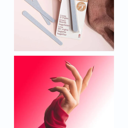
البروستاتا
الفيتامينات
مالتي
فيتامين
فيتامين
أ
فيتامين
ب
فيتامين
ج
فيتامين
د
فيتامين
هـ
المعادن
المغنيسيوم
الحديد