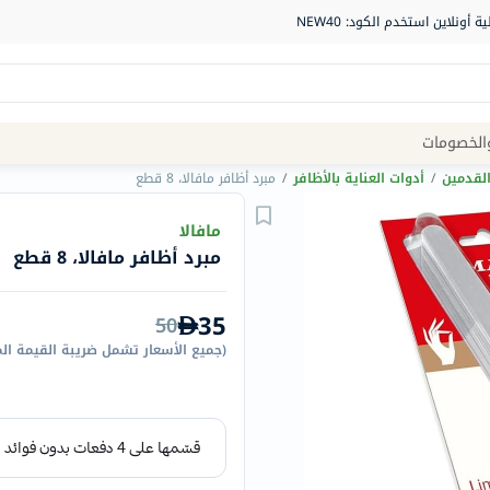
Site
الخصومات
Navigation
القدمين
/
أدوات العناية بالأظافر
/
مبرد أظافر مافالا، 8 قطع
الصيدلية
مافالا
مبرد أظافر مافالا، 8 قطع
الماركات
NDL
35
50
Humantara
(
جميع الأسعار تشمل ضريبة القيمة ال
carroten
betadine
La
Roche
Posay