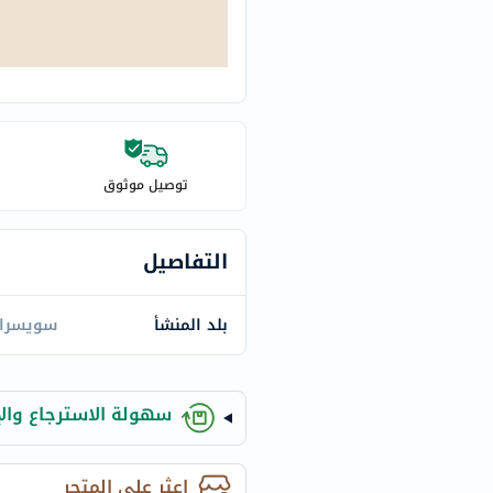
century
accu-
chek
activise
acuvue
annemarie-
borlind
توصيل موثوق
webber-
naturals
التفاصيل
aveeno
freestylelibre
بلد المنشأ
سويسرا
cetaphil
CHalpha
cerave
سهولة الاسترجاع والإ
dralthea
mustela
celimax
اعثر على المتجر