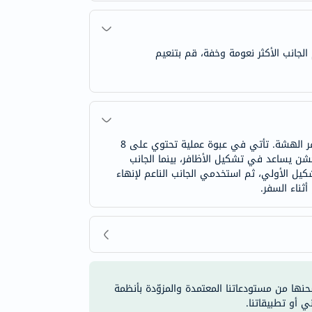
لجانب الأكثر نعومة وخفة، قم بتنعيم
ألواح مافالا لإزالة أظافر مصممة خصيصًا لتقليم الأظافر وتصحيح العيوب في نهاياتها. مصنوعة من خشب ناعم ومخصصة للأظافر الهشة. تأتي في عبوة عملية تحتوي على 8
أصفر الخشن يساعد في تشكيل الأظافر، بينما الجانب
يل الأولي، ثم استخدمي الجانب الناعم لإنهاء
ثناء السفر.
شحنها من مستودعاتنا المعتمدة والمزوّدة بأنظمة
ي أو تطبيقاتنا.