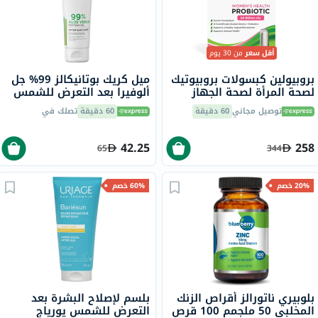
أقل سعر
من 30 يوم
بروبيولين كبسولات بروبيوتيك
ميل كريك بوتانيكالز 99% جل
لصحة المرأة لصحة الجهاز
ألوفيرا بعد التعرض للشمس
الهضمي حزمة من 30
236 مل
توصيل مجاني
60 دقيقة
60 دقيقة
تصلك في
42.25
258
65
344
20% خصم
60% خصم
بلوبيري ناتورالز أقراص الزنك
بلسم لإصلاح البشرة بعد
المخلبي 50 ملجمم 100 قرص
التعرض للشمس يورياج