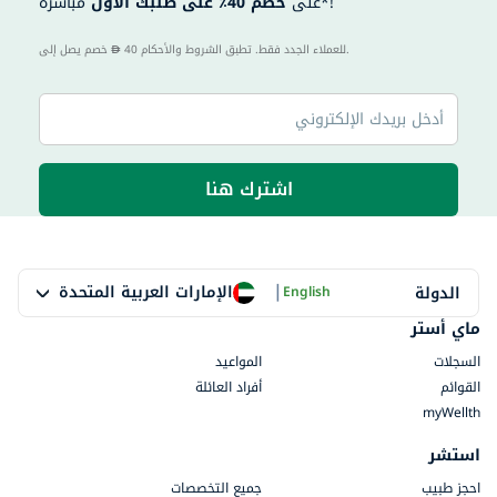
مباشرةً*!
على
خصم 40٪ على طلبك الأول
40 للعملاء الجدد فقط. تطبق الشروط والأحكام.
خصم يصل إلى
اشترك هنا
|
الإمارات العربية المتحدة
الدولة
English
ماي أستر
السجلات
المواعيد
القوائم
أفراد العائلة
myWellth
استشر
احجز طبيب
جميع التخصصات