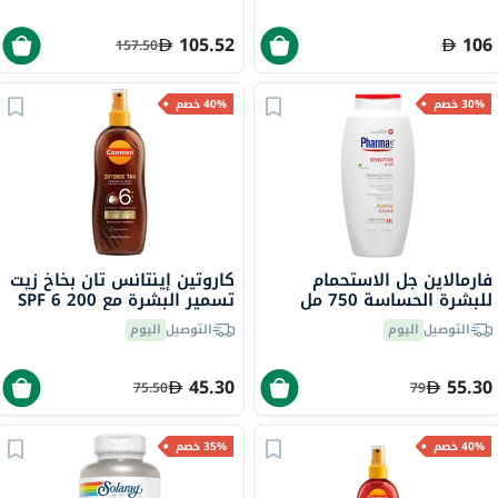
105.52
106
157.50
30% خصم
40% خصم
فارمالاين جل الاستحمام
كاروتين إينتانس تان بخاخ زيت
للبشرة الحساسة 750 مل
تسمير البشرة مع SPF 6 200
مل
التوصيل
اليوم
التوصيل
اليوم
45.30
55.30
75.50
79
40% خصم
35% خصم