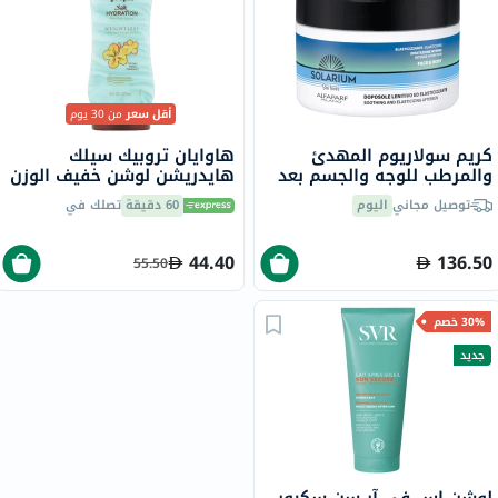
أقل سعر
من 30 يوم
كريم سولاريوم المهدئ
هاوايان تروبيك سيلك
والمرطب للوجه والجسم بعد
هايدريشن لوشن خفيف الوزن
التعرض لأشعة الشمس 200
بعد التعرض لأشعة الشمس
توصيل مجاني
اليوم
60 دقيقة
تصلك في
مل
177 مل
44.40
136.50
55.50
30% خصم
جديد