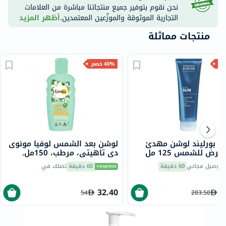
نحن نقوم بتوفير جميع منتجاتنا مباشرة من العلامات
التجارية الموثوقة والموزّعين المعتمدين.
أظهر المزيد
منتجات مماثلة
40% خصم
ري بورليند لوشن مهدئ
لوشن بعد الشمس لوفيا مونوى
عرض للشمس 125 مل
دي تاهيتي، مرطب، 150مل.
توصيل مجاني
60 دقيقة
60 دقيقة
تصلك في
32.40
1
54
203.50