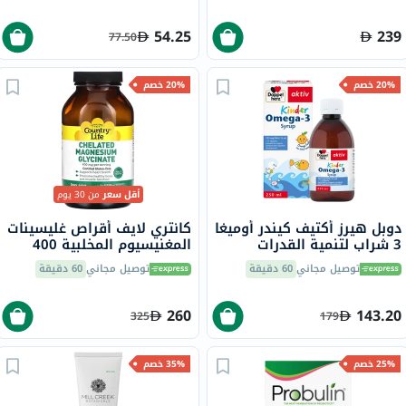
54.25
239
77.50
20% خصم
20% خصم
أقل سعر
من 30 يوم
دوبل هيرز أكتيف كيندر أوميغا
كانتري لايف أقراص غليسينات
3 شراب لتنمية القدرات
المغنيسيوم المخلبية 400
الإدراكية للأطفال 250 مل
ملجم لصحة العظام والعضلات،
توصيل مجاني
60 دقيقة
توصيل مجاني
60 دقيقة
حزمة من 180
260
143.20
325
179
25% خصم
35% خصم