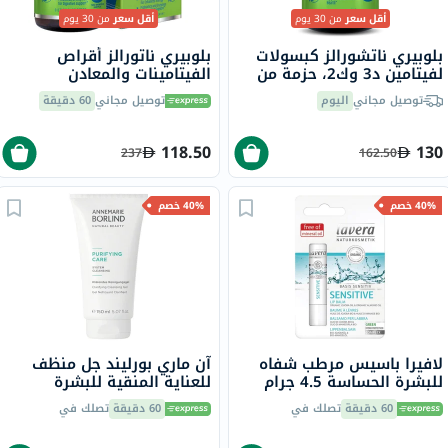
أقل سعر
من 30 يوم
أقل سعر
من 30 يوم
بلوبيري ناتشورالز كبسولات
بلوبيري ناتورالز أقراص
لفيتامين د3 وك2، حزمة من
الفيتامينات والمعادن
60
المتعددة اليومية للرجال حزمة
توصيل مجاني
اليوم
توصيل مجاني
60 دقيقة
من 60 قرص
118.50
130
237
162.50
40% خصم
40% خصم
لافيرا باسيس مرطب شفاه
آن ماري بورليند جل منظف
للبشرة الحساسة 4.5 جرام
للعناية المنقية للبشرة
المعرضة للبقع وحب الشباب،
60 دقيقة
تصلك في
60 دقيقة
تصلك في
150 مل