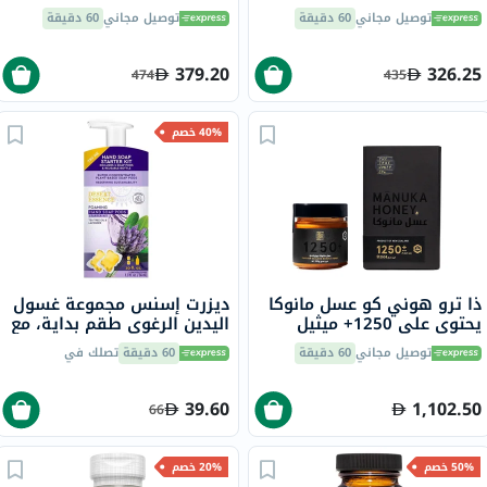
الجلوتاثيون لتفتيح البشرة
توصيل مجاني
60 دقيقة
توصيل مجاني
60 دقيقة
حزمة من 60
379.20
326.25
474
435
40% خصم
ذا ترو هوني كو عسل مانوكا
ديزرت إسنس مجموعة غسول
يحتوي على 1250+ ميثيل
اليدين الرغوي طقم بداية، مع
غليوكسال و26+ عامل مانوكا
زيت شجرة الشاي واللافندر 36
توصيل مجاني
60 دقيقة
60 دقيقة
تصلك في
الفريد 250 جرام
مل
39.60
1,102.50
66
50% خصم
20% خصم