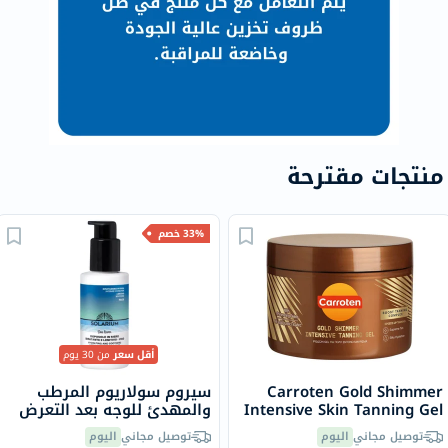
منتجات مقترحة
33% خصم
أقل سعر
من 30 يوم
Carroten Gold Shimmer
سيروم سولاريوم المرطب
Intensive Skin Tanning Gel
والمهدئ للوجه بعد التعرض
150ml
لأشعة الشمس 50 مل
توصيل مجاني
اليوم
توصيل مجاني
اليوم