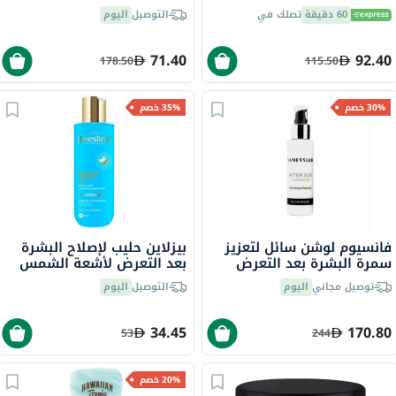
B0272
باريسون - 150 مل
60 دقيقة
تصلك في
التوصيل
اليوم
71.40
92.40
178.50
115.50
30% خصم
35% خصم
فانسيوم لوشن سائل لتعزيز
بيزلاين حليب لإصلاح البشرة
سمرة البشرة بعد التعرض
بعد التعرض لأشعة الشمس
لأشعة الشمس 100 مل
200 مل
توصيل مجاني
اليوم
التوصيل
اليوم
34.45
170.80
53
244
20% خصم