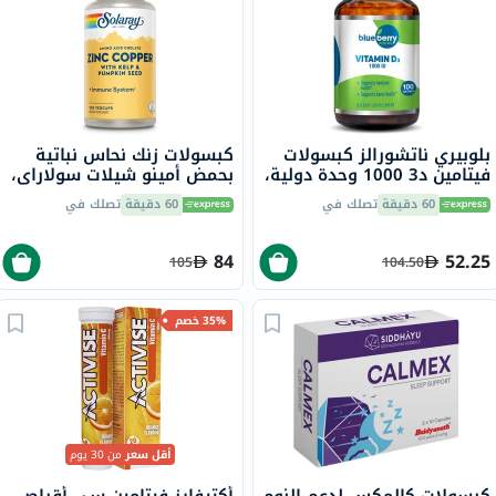
بلوبيري ناتشورالز كبسولات
كبسولات زنك نحاس نباتية
فيتامين د3 1000 وحدة دولية،
بحمض أمينو شيلات سولاراي،
100 قطعة
100 كبسولة
60 دقيقة
تصلك في
60 دقيقة
تصلك في
84
52.25
105
104.50
35% خصم
أقل سعر
من 30 يوم