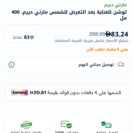
مارتي ديرم
لوشن للعناية بعد التعرض للشمس مارتي ديرم، 400
مل
83.24
208.09
83
نقاط
(
جميع الأسعار تشمل ضريبة القيمة المضافة
)
بقي 5 فقط، اطلب الآن
توصيل مجاني اليوم
توصيل موثوق
دفع آمن %100
علامات تجارية أصلية