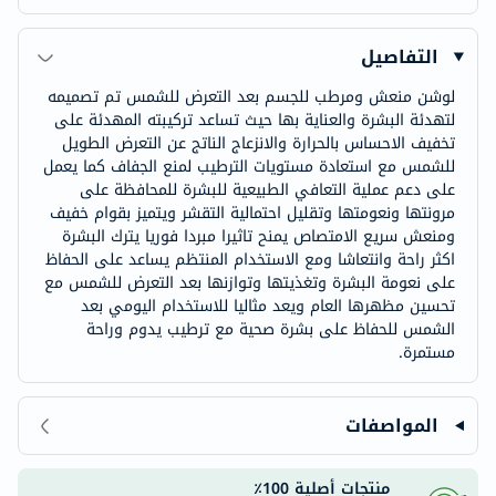
التفاصيل
لوشن منعش ومرطب للجسم بعد التعرض للشمس تم تصميمه
لتهدئة البشرة والعناية بها حيث تساعد تركيبته المهدئة على
تخفيف الاحساس بالحرارة والانزعاج الناتج عن التعرض الطويل
للشمس مع استعادة مستويات الترطيب لمنع الجفاف كما يعمل
على دعم عملية التعافي الطبيعية للبشرة للمحافظة على
مرونتها ونعومتها وتقليل احتمالية التقشر ويتميز بقوام خفيف
ومنعش سريع الامتصاص يمنح تاثيرا مبردا فوريا يترك البشرة
اكثر راحة وانتعاشا ومع الاستخدام المنتظم يساعد على الحفاظ
على نعومة البشرة وتغذيتها وتوازنها بعد التعرض للشمس مع
تحسين مظهرها العام ويعد مثاليا للاستخدام اليومي بعد
الشمس للحفاظ على بشرة صحية مع ترطيب يدوم وراحة
مستمرة.
المواصفات
منتجات أصلية 100٪