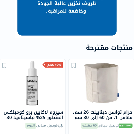
منتجات مقترحة
40% خصم
حزام ثواسن دينابيلت 26 سم،
سيروم لاكابين برو كومبلكس
مقاس 1، من 60 إلى 80 سم
المتطور 25% نياسيناميد 30
مل
توصيل مجاني
60 دقيقة
توصيل مجاني
اليوم