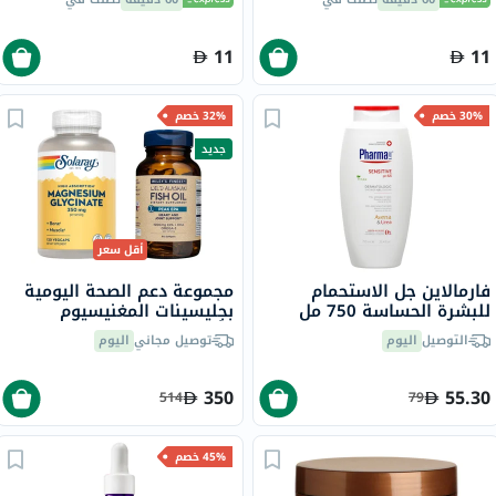
11
11
30% خصم
32% خصم
جديد
أقل سعر
فارمالاين جل الاستحمام
مجموعة دعم الصحة اليومية
للبشرة الحساسة 750 مل
بجليسينات المغنيسيوم
وأوميغا 3
التوصيل
اليوم
توصيل مجاني
اليوم
350
55.30
514
79
45% خصم