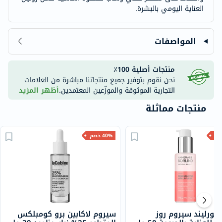
العناية اليومي بالبشرة.
المواصفات
منتجات أصلية 100٪
نحن نقوم بتوفير جميع منتجاتنا مباشرة من العلامات
التجارية الموثوقة والموزّعين المعتمدين.
أظهر المزيد
منتجات مماثلة
40% خصم
 بورليند سيروم روز
سيروم لاكابين برو كومبلكس