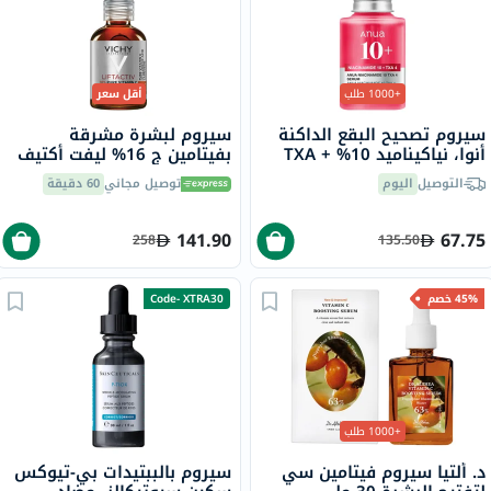
+1000 طلب
أقل سعر
سيروم تصحيح البقع الداكنة
سيروم لبشرة مشرقة
أنوا، نياكيناميد 10% + TXA
بفيتامين ج 16% ليفت أكتيف
4%، 30 مل
فيشي، 20 مل
التوصيل
اليوم
توصيل مجاني
60 دقيقة
141.90
67.75
258
135.50
45% خصم
Code- XTRA30
+1000 طلب
د. ألتيا سيروم فيتامين سي
سيروم بالببتيدات بي-تيوكس