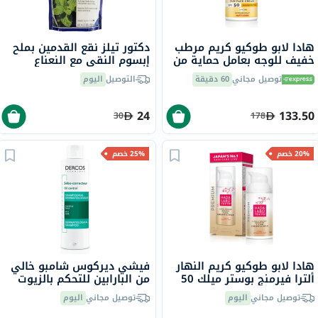
هادا لابو طوكيو كريم مرطب
دكتور تيلز نقع القدمين بملح
خفيف للوجه بعامل حماية من
إبسوم النقي مع النعناع
الشمس 50 ومظهر غير لامع
المنعش 909 جرام
توصيل مجاني
60 دقيقة
التوصيل
اليوم
50 مل
24
133.50
30
178
20% خصم
25% خصم
هادا لابو طوكيو كريم النهار
فيشي ديركوس شامبو خالي
ألترا فيرمنج بوستر ميلك 50
من البارابين للتحكم بالزيوت
مل
لفروة الرأس والشعر الدهني
توصيل مجاني
اليوم
توصيل مجاني
اليوم
200 مل