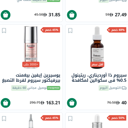
31.85
27.49
45.50
59
48% خصم
45% خصم
أقل سعر
+3000 طلب
سيروم ذا أورديناري، ريتينول
يوسيرين إيفين بيغمنت
0.5% في سكوالين لمكافحة
بيرفيكتور سيروم لفرط التصبغ
علامات التقدم في السن، 30
المزدوج 30 مل
التوصيل
اليوم
توصيل مجاني
60 دقيقة
مل
163.21
40
296.75
76.50
50% خصم
45% خصم