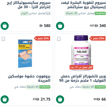
سيروم لتقوية البشرة ليفت
سيروم سكينسيوتيكالز إيج
إيسينتيال برو ستركتشر
إنترابتر ألترا - 30 مل
باتيكا، بالببتيدات - 30 مل
توصيل مجاني
60 دقيقة
توصيل مجاني
اليوم
580
340
425
25% خصم
25% خصم
أقل سعر
من 30 يوم
ويبر ناتشورالز أقراص حمض
بروفووت حشوة مولسكين
الفوليك 1 ملجم حزمة من 90
المريحة
60 دقيقة
تصلك في
60 دقيقة
تصلك في
21.75
66
29
88