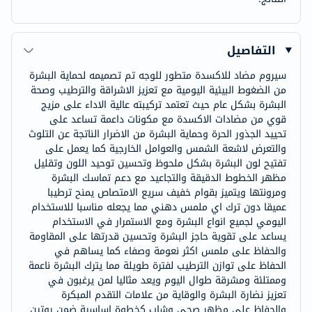
التفاصيل
سيروم مضاد للاكسدة متطور للوجه تم تصميمه لحماية البشرة
من الضغوط البيئية اليومية مع تعزيز الاشراقة والترطيب وصحة
البشرة بشكل عام حيث تعتمد تركيبته عالية الاداء على مزيج
قوي من مضادات الاكسدة مع مكونات داعمة تساعد على
تحييد الجذور الحرة وحماية البشرة من الاضرار الناتجة عن التلوث
والتعرض لاشعة الشمس والعوامل الخارجية كما يعمل على
تفتيح لون البشرة بشكل ملحوظ وتحسين توحيد اللون وتقليل
مظهر الخطوط الدقيقة والتجاعيد مع دعم تماسك البشرة
ومرونتها ويتميز بقوام خفيف سريع الامتصاص يمنح ترطيبا
عميقا دون ترك اي ملمس دهني مما يجعله مناسبا للاستخدام
اليومي لجميع انواع البشرة ومع الاستمرار في الاستخدام
يساعد على تقوية حاجز البشرة وتحسين قدرتها على المقاومة
والحفاظ على ملمس اكثر نعومة وصفاء كما يساهم في
الحفاظ على توازن الترطيب لفترة طويلة مما يترك البشرة ناعمة
وممتلئة ومشرقة طوال اليوم ويعد مثاليا لمن يرغبون في
تعزيز نضارة البشرة والوقاية من علامات التقدم المبكرة
والحفاظ على مظهر صحي وشاب كخطوة اساسية ضمن روتين