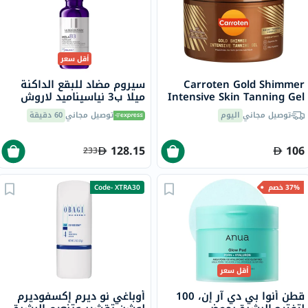
أقل سعر
Carroten Gold Shimmer
سيروم مضاد للبقع الداكنة
Intensive Skin Tanning Gel
ميلا ب3 نياسيناميد لاروش
150ml
بوزيه، لجميع أنواع البشرة -
توصيل مجاني
اليوم
توصيل مجاني
60 دقيقة
30 مل
128.15
106
233
37% خصم
Code- XTRA30
أقل سعر
قطن أنوا بي دي آر إن، 100
أوباغي نو ديرم إكسفوديرم