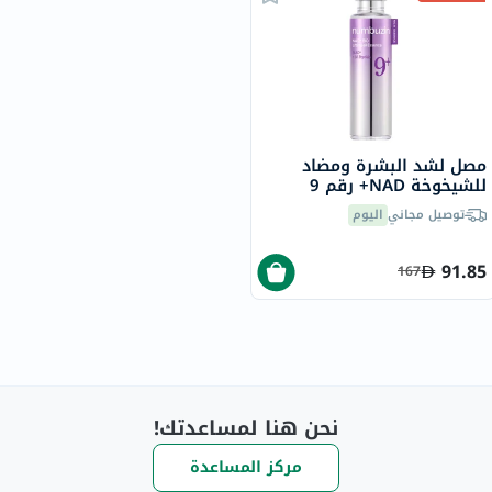
مصل لشد البشرة ومضاد
للشيخوخة NAD+ رقم 9
نومبوزين
توصيل مجاني
اليوم
91.85
167
نحن هنا لمساعدتك!
مركز المساعدة