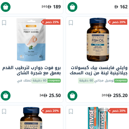
189
162
315
20% خصم
25% خصم
وايلي فاينست بيك كبسولات
برو فوت جوارب لترطيب القدم
جيلاتينية لينة من زيت السمك
بعمق مع شجرة الشاي
أوميغا 3 بتركيز 1000 ملجم
وفيتامين E لإصلاح البشرة
توصيل مجاني
60 دقيقة
60 دقيقة
تصلك في
من حمض إيكوسابنتينويك
الجافة،حزمه من زوج واحد
حزمة من 60
25.50
255.20
34
319
20% خصم
20% خصم