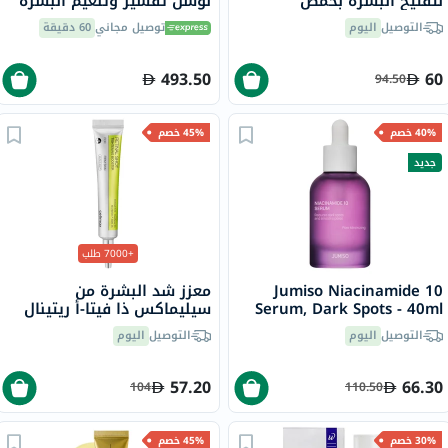
لتفتيح البشرة بحمض
لوشن تقشير وتنعيم البشرة
الهيالورونيك، 180 مل - 60
57 جرام
التوصيل
اليوم
توصيل مجاني
60 دقيقة
قطنة
493.50
60
94.50
40% خصم
45% خصم
جديد
+7000 طلب
Jumiso Niacinamide 10
معزز شد البشرة من
Serum, Dark Spots - 40ml
سيليماكس ذا فيتا-أ ريتينال
شوت، 15 مل
التوصيل
اليوم
التوصيل
اليوم
57.20
66.30
104
110.50
30% خصم
45% خصم