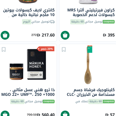
كراون فيرتيليتي ألترا MRS
كانتري لايف كبسولات بيوتين
كبسولات لدعم الخصوبة
10 ملجم نباتية خالية من
للنساء، حزمة من 60 كبسولة
الغلوتين للشعر وفروة الرأس
توصيل مجاني
60 دقيقة
توصيل مجاني
اليوم
والأظافر، حزمة من 120
217.60
395
272
20% خصم
كلينلوجيك فرشاة جسم
ذا ترو هني عسل مثالي ،
مستدامة من الخيزران CLC-
1000+ MGO 22+ UMF™، 250
270-24
جرام
60 دقيقة
تصلك في
توصيل مجاني
60 دقيقة
560.40
57
700.50