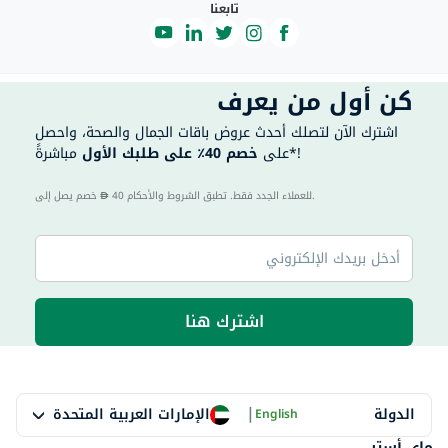
تابعنا
كن أول من يعرف
اشترك الآن لتصلك أحدث عروض باقات الجمال والصحة، واحصل
مباشرةً*!
على
خصم 40٪ على طلبك الأول
40 للعملاء الجدد فقط. تطبق الشروط والأحكام.
خصم يصل إلى
اشترك هنا
|
الإمارات العربية المتحدة
الدولة
English
ماي أستر