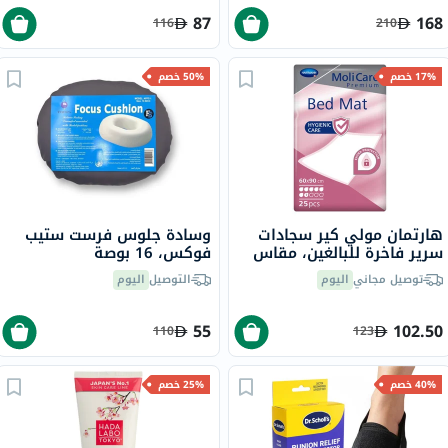
87
168
116
210
17% خصم
50% خصم
هارتمان مولي كير سجادات
وسادة جلوس فرست ستيب
سرير فاخرة للبالغين، مقاس
فوكس، 16 بوصة
60×90 سم، حزمه من 30
توصيل مجاني
اليوم
التوصيل
اليوم
55
102.50
110
123
40% خصم
25% خصم