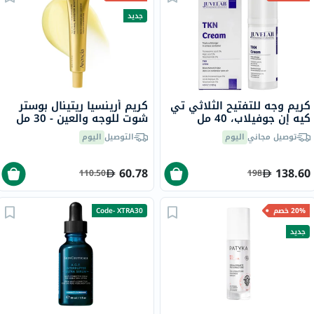
جديد
كريم وجه للتفتيح الثلاثي تي
كريم أرينسيا ريتينال بوستر
كيه إن جوفيلاب، 40 مل
شوت للوجه والعين - 30 مل
توصيل مجاني
اليوم
التوصيل
اليوم
60.78
138.60
110.50
198
20% خصم
Code- XTRA30
جديد