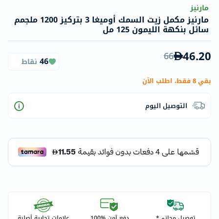
مارنيز
مارنيز مكمل زيت السمك أوميغا 3 بتركيز 1200 ملجمم
سائل بنكهة الليمون 125 مل
46.20
66
46
نقاط
بقي 8 فقط، اطلب الآن
التوصيل اليوم
توصيل مجاني*
دفع آمن %100
علامات تجارية أصلية