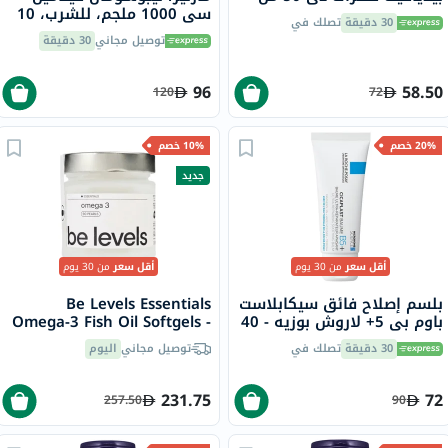
سي 1000 ملجم، للشرب، 10
30 دقيقة
تصلك في
مل، 20 قطعة
توصيل مجاني
30 دقيقة
96
58.50
120
72
20% خصم
10% خصم
جديد
أقل سعر
من 30 يوم
أقل سعر
من 30 يوم
بلسم إصلاح فائق سيكابلاست
Be Levels Essentials
باوم بي 5+ لاروش بوزيه - 40
Omega-3 Fish Oil Softgels -
مل
90 Softgels
30 دقيقة
تصلك في
توصيل مجاني
اليوم
231.75
72
257.50
90