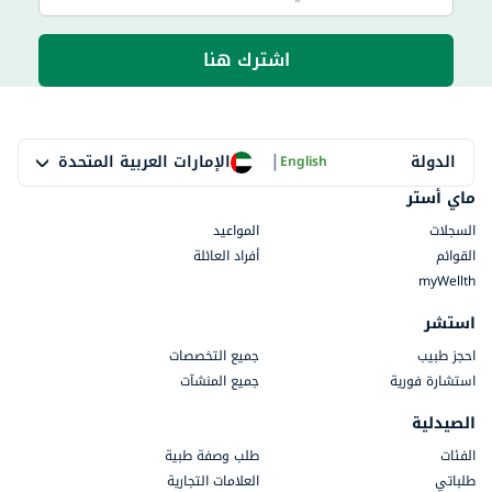
اشترك هنا
|
الإمارات العربية المتحدة
الدولة
English
ماي أستر
السجلات
المواعيد
القوائم
أفراد العائلة
myWellth
استشر
احجز طبيب
جميع التخصصات
استشارة فورية
جميع المنشآت
الصيدلية
الفئات
طلب وصفة طبية
طلباتي
العلامات التجارية