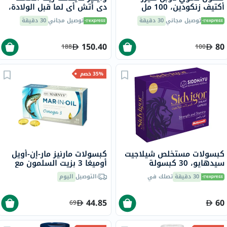
أكتيف زنكودين، 100 مل
دي أتش أي لما قبل الولادة،
حزمة 60
توصيل مجاني
30 دقيقة
توصيل مجاني
30 دقيقة
150.40
80
188
100
35% خصم
كبسولات مستخلص شيلاجيت
كبسولات مارنيز مار-إن-أويل
سيدهايو، 30 كبسولة
أوميغا 3 بزيت السلمون مع
فيتامين E مكمل غذائي، 60
30 دقيقة
تصلك في
التوصيل
اليوم
قطعة
44.85
60
69