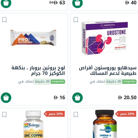
63
40
84
سيدهايو يوروستون أقراص
لوح بروتين بروبار ، بنكهة
طبيعية لدعم المسالك
الكوكيز 70 جرام
البولية، حزمة من 30
30 دقيقة
تصلك في
30 دقيقة
تصلك في
16
20.50
20% خصم
20% خصم