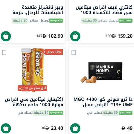
كانتري لايف أقراص فيتامين
ويبر ناتشرلز متعددة
سي مضاد للأكسدة 1000
الفيتامينات للرجال، حزمة
ملجم مع ثمر الورد لدعم
كبسولات من 60 كبسولة
توصيل مجاني
30 دقيقة
توصيل مجاني
30 دقيقة
المناعة، حزمة من 90
102.90
159.20
147
199
35% خصم
أقل سعر
من 30 يوم
ذا ترو هوني كو. 400+ MGO
أكتيفايز فيتامين سي أقراص
13+ UMF™ أقراص عسل
فوارة 1000 ملجم بنكهة
مانوكا 2.8 جرام 8 أقراص
البرتقال حزمة من 20
30 دقيقة
تصلك في
30 دقيقة
تصلك في
23.40
49
36