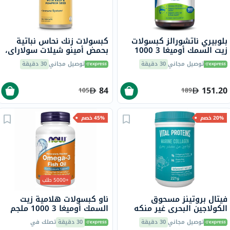
بلوبيري ناتشورالز كبسولات
كبسولات زنك نحاس نباتية
زيت السمك أوميغا 3 1000
بحمض أمينو شيلات سولاراي،
ملجم، حزمة من 100
100 كبسولة
توصيل مجاني
30 دقيقة
توصيل مجاني
30 دقيقة
84
151.20
105
189
20% خصم
45% خصم
+5000 طلب
فيتال بروتينز مسحوق
ناو كبسولات هلامية زيت
الكولاجين البحري غير منكه
السمك أوميغا 3 1000 ملجم
للشعر والبشرة والأظافر 221
180 EPA / 120 DHA حزمة من
توصيل مجاني
30 دقيقة
30 دقيقة
تصلك في
جرام
100