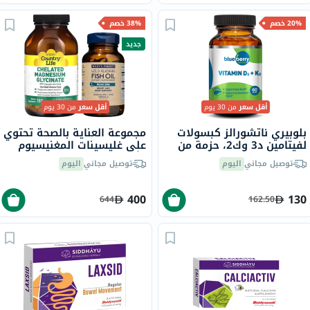
20% خصم
38% خصم
جديد
أقل سعر
من 30 يوم
أقل سعر
من 30 يوم
بلوبيري ناتشورالز كبسولات
مجموعة العناية بالصحة تحتوي
لفيتامين د3 وك2، حزمة من
على غليسينات المغنيسيوم
60
وأوميغا 3
توصيل مجاني
اليوم
توصيل مجاني
اليوم
400
130
644
162.50