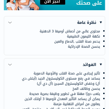
نظرة عامة
محتوى عالي من أحماض أوميغا 3 الدهنية
نكهة الليمون الطبيعية
يدعم صحة القلب ,الدماغ والعين
يحسن الصحة الإدراكية
الفوائد
تأثير إيجابي على صحة القلب والأوعية الدموية
يساعد في رفع مستوى الكوليسترول الجيد (أيتش دي
أل) وخفض الكوليسترول السيئ (أل دي أل)
يحسن وظائف المخ
يلعب دورًا مهمًا في تطوير وظيفة بصرية صحيحة
يمكن أن يساعد التأثير المعدل لأوميغا 3 أولئك الذين
يعانون من أمراض التهابية مزمنة