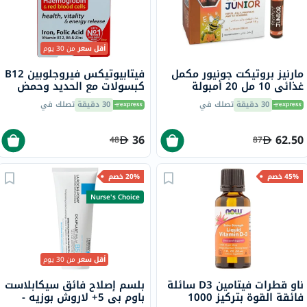
أقل سعر
من 30 يوم
مارنيز بروتيكت جونيور مكمل
فيتابيوتيكس فيروجلوبين B12
غذائي 10 مل 20 أمبولة
كبسولات مع الحديد وحمض
الفوليك وفيتامين B12
30 دقيقة
تصلك في
30 دقيقة
تصلك في
لمحاربة التعب، 30 كبسولة
36
62.50
48
87
45% خصم
20% خصم
Nurse's Choice
أقل سعر
من 30 يوم
ناو قطرات فيتامين D3 سائلة
بلسم إصلاح فائق سيكابلاست
فائقة القوة بتركيز 1000
باوم بي 5+ لاروش بوزيه -