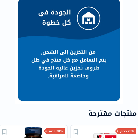
منتجات مقترحة
20% خصم
20% خصم