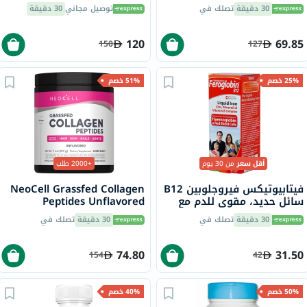
وحدة دولية لعظام قوية، 30
100 مل
30 دقيقة
تصلك في
توصيل مجاني
30 دقيقة
مل
120
69.85
150
127
25% خصم
51% خصم
أقل سعر
من 30 يوم
+2000 طلب
فيتابيوتيكس فيروجلوبين B12
NeoCell Grassfed Collagen
سائل حديد، مقوي للدم مع
Peptides Unflavored
المعادن وفيتامينات B المركب
Powder 200g
30 دقيقة
تصلك في
30 دقيقة
تصلك في
200 مل
74.80
31.50
154
42
50% خصم
40% خصم