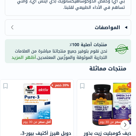
بي أي) وحمض الدوكوساهيكسانويك (دي أيتش أي)، والتي
تساهم في الأداء الطبيعي لقلبنا.
المواصفات
منتجات أصلية 100٪
نحن نقوم بتوفير جميع منتجاتنا مباشرة من العلامات
التجارية الموثوقة والموزّعين المعتمدين.
أظهر المزيد
منتجات مماثلة
20% خصم
أقل سعر
من 30 يوم
أقل سعر
من 30 يوم
 لايف كومبليت زيت بذور
دوبل هيرز أكتيف بيور-3،