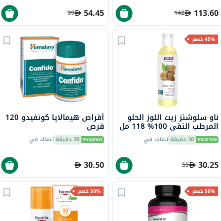
54.45
113.60
99
142
45% خصم
ناو سلوشنز زيت اللوز الحلو
أقراص هيمالايا كونفيدو 120
المرطب النقي 100% 118 مل
قرص
30 دقيقة
تصلك في
30 دقيقة
تصلك في
30.50
30.25
55
50% خصم
50% خصم