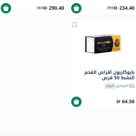
290.40
234.40
363
293
بايوكاربون أقراص الفحم
النشط 50 قرص
التوصيل
اليوم
64.50