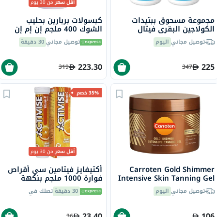
أقل سعر
من 30 يوم
مجموعة مسحوق ببتيدات
كبسولات بربارين بحليب
الكولاجين البقري فيتال
الشوك 400 ملجم إن إم إن
بروتينز - 2 × 284 جرام
بايو، لدعم الكبد - 60 كبسولة
توصيل مجاني
اليوم
توصيل مجاني
30 دقيقة
223.30
225
319
347
35% خصم
أقل سعر
من 30 يوم
Carroten Gold Shimmer
أكتيفايز فيتامين سي أقراص
Intensive Skin Tanning Gel
فوارة 1000 ملجم بنكهة
150ml
البرتقال حزمة من 20
توصيل مجاني
اليوم
30 دقيقة
تصلك في
23.40
106
36