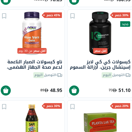
30% خصم
45% خصم
جديد
أقل سعر
أقل سعر
من 30 يوم
كبسولات كي كي لابز
ناو كبسولات الصبار الناعمة
إسينشال جرين، لإزالة السموم
لدعم صحة الجهاز الهضمي،
ودعم الجهاز الهضمي - 60
حزمة من 100 كبسولة
التوصيل
اليوم
التوصيل
اليوم
كبسولة
48.95
51.10
89
73
20% خصم
30% خصم