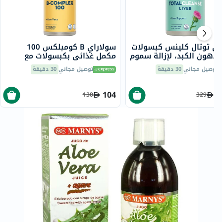
اي توتال كلينس كبسولات
سولاراي B كومبلكس 100
 دهون الكبد، لإزالة سموم
مكمل غذائي بكبسولات مع
 حزمة من 90
الألوفيرا، حزمة من 50 كبسولة
توصيل مجاني
30 دقيقة
توصيل مجاني
30 دقيقة
104
2
130
329