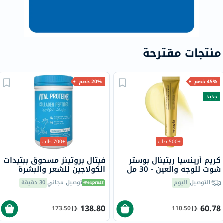
منتجات مقترحة
45% خصم
20% خصم
جديد
+500 طلب
+700 طلب
كريم أرينسيا ريتينال بوستر
فيتال بروتينز مسحوق ببتيدات
شوت للوجه والعين - 30 مل
الكولاجين للشعر والبشرة
والأظافر 284 جرام
التوصيل
اليوم
توصيل مجاني
30 دقيقة
138.80
60.78
173.50
110.50