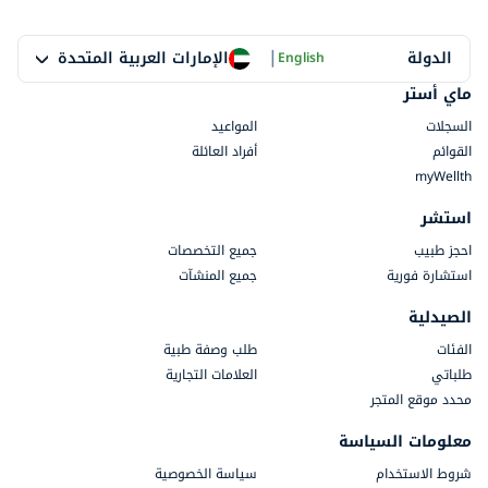
|
الإمارات العربية المتحدة
الدولة
English
ماي أستر
السجلات
المواعيد
القوائم
أفراد العائلة
myWellth
استشر
احجز طبيب
جميع التخصصات
استشارة فورية
جميع المنشآت
الصيدلية
الفئات
طلب وصفة طبية
طلباتي
العلامات التجارية
محدد موقع المتجر
معلومات السياسة
شروط الاستخدام
سياسة الخصوصية