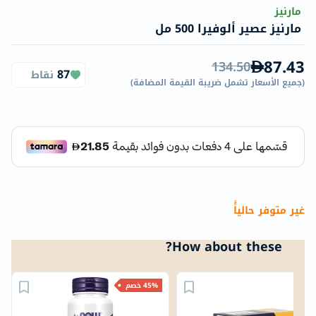
مارنيز
مارنيز عصير ألوفيرا 500 مل
87.43
134.50
87
نقاط
(
جميع الأسعار تشمل ضريبة القيمة المضافة
)
غير متوفر حالياًً
How about these?
45% خصم