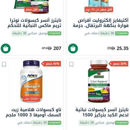
أقل سعر
من 30 يوم
أقل سعر
أكتيفايز إلكتروليت أقراص
نايترز أنسر كبسولات نوترا
فوارة بنكهة البرتقال، حزمة
تريم ماكس النباتية للتحكم
من 20
في الوزن حزمة من 180
30 دقيقة
تصلك في
توصيل مجاني
30 دقيقة
كبسولة
207
25.35
414
39
20% خصم
45% خصم
+5000 طلب
نايترز أنسر كبسولات نباتية
ناو كبسولات هلامية زيت
لدعم الكبد بتركيز 1500
السمك أوميغا 3 1000 ملجم
ملجمم مع سيليمارين حزمة
180 EPA / 120 DHA حزمة من
توصيل مجاني
30 دقيقة
30 دقيقة
تصلك في
من 90 كبسولة
100