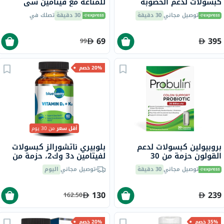
كبسولات لدعم الخصوبة
للمناعة مع فيتامين سي
للنساء، حزمة من 60 كبسولة
والزنك والبلسان للأطفال،
توصيل مجاني
30 دقيقة
30 دقيقة
تصلك في
حزمة من 60
69
395
99
20% خصم
أقل سعر
من 30 يوم
بروبيولين كبسولات لدعم
بلوبيري ناتشورالز كبسولات
القولون حزمة من 30
لفيتامين د3 وك2، حزمة من
60
توصيل مجاني
30 دقيقة
توصيل مجاني
اليوم
130
239
162.50
35% خصم
20% خصم