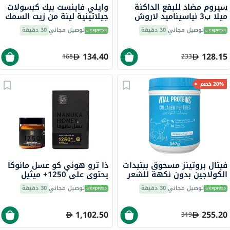
سيروم مضاد للبقع الداكنة
وايلي فاينست بيك كبسولات
ميلا ب3 نياسيناميد لاروش
جيلاتينية لينة من زيت السمك
بوزيه، لجميع أنواع البشرة -
أوميغا 3 بتركيز 1000 ملجم
توصيل مجاني
30 دقيقة
توصيل مجاني
30 دقيقة
30 مل
من حمض إيكوسابنتينويك
حزمة من 30
134.40
128.15
168
233
20% خصم
فيتال بروتينز مسحوق ببتيدات
ذا ترو هوني كو عسل مانوكا
الكولاجين بدون نكهة للشعر
يحتوي على 1250+ ميثيل
والبشرة والأظافر 567 جرام
غليوكسال و26+ عامل مانوكا
توصيل مجاني
30 دقيقة
توصيل مجاني
30 دقيقة
الفريد 250 جرام
1,102.50
255.20
319