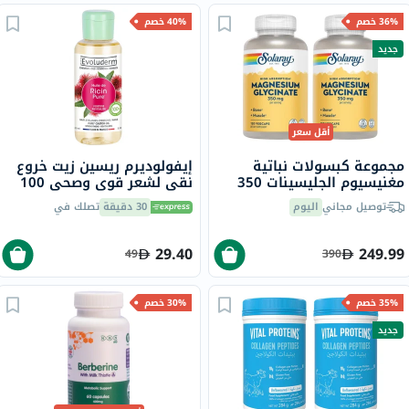
36% خصم
40% خصم
جديد
أقل سعر
مجموعة كبسولات نباتية
إيفولوديرم ريسين زيت خروع
مغنيسيوم الجليسينات 350
نقي لشعر قوي وصحي 100
مجم سولاراي - 2 × 120
مل
توصيل مجاني
اليوم
30 دقيقة
تصلك في
كبسولة
29.40
249.99
49
390
35% خصم
30% خصم
جديد