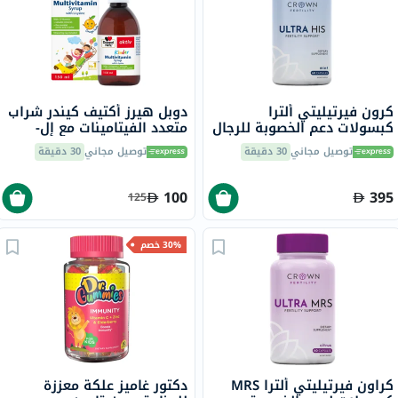
كرون فيرتيليتي ألترا
دوبل هيرز أكتيف كيندر شراب
كبسولات دعم الخصوبة للرجال
متعدد الفيتامينات مع إل-
60 كبسولة
ليسين 150 مل
توصيل مجاني
30 دقيقة
توصيل مجاني
30 دقيقة
100
395
125
30% خصم
كراون فيرتيليتي ألترا MRS
دكتور غاميز علكة معززة