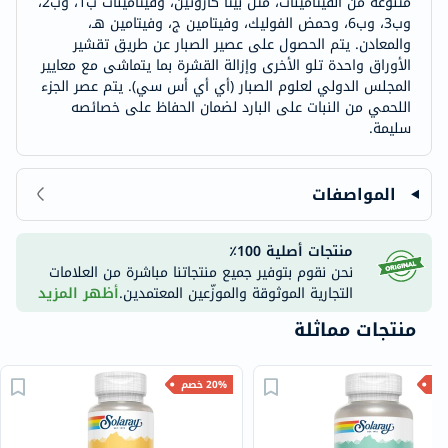
متنوعة من الفيتامينات، مثل بيتا كاروتين، وفيتامينات ب1، وب2،
وب3، وب6، وحمض الفوليك، وفيتامين ج، وفيتامين هـ،
والمعادن. يتم الحصول على عصير الصبار عن طريق تقشير
الأوراق واحدة تلو الأخرى وإزالة القشرة بما يتماشى مع معايير
المجلس الدولي لعلوم الصبار (أي أي أس سي). يتم عصر الجزء
اللحمي من النبات على البارد لضمان الحفاظ على خصائصه
سليمة.
المواصفات
منتجات أصلية 100٪
نحن نقوم بتوفير جميع منتجاتنا مباشرة من العلامات
التجارية الموثوقة والموزّعين المعتمدين.
أظهر المزيد
منتجات مماثلة
20% خصم