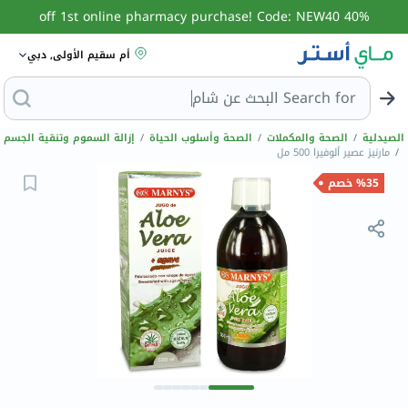
40% off 1st online pharmacy purchase! Code: NEW40
أم سقيم الأولى, دبي
Search for
البحث عن م
الصيدلية
/
الصحة والمكملات
/
الصحة وأسلوب الحياة
/
إزالة السموم وتنقية الجسم
/
مارنيز عصير ألوفيرا 500 مل
%35 خصم