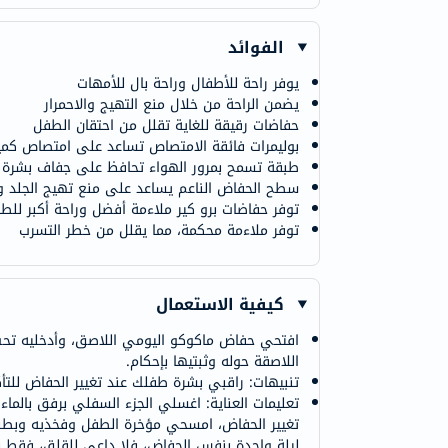
الفوائد
يوفر راحة للأطفال وراحة بال للأمهات
يضمن الراحة من خلال منع التهيج والاحمرار
حفاضات رقيقة للغاية تقلل من احتقان الطفل
بوليمرات فائقة الامتصاص تساعد على امتصاص كمية 
طبقة تسمح بمرور الهواء تحافظ على جفاف بشرة ال
سطح الحفاض الناعم يساعد على منع تهيج الجلد 
توفر حفاضات برو كير ملاءمة أفضل وراحة أكبر للطف
توفر ملاءمة محكمة، مما يقلل من خطر التسرب
كيفية الاستعمال
افتحي حفاض ماكوكو اليومي اللاصق، وأدخليه تح
اللاصقة حوله وثبتيها بإحكام.
تنبيهات: راقبي بشرة طفلك عند تغيير الحفاض لل
تغيير الحفاض، امسحي مؤخرة الطفل وفخذيه وبطنه ب
ليلة واحدة بنفس الحفاض، فلا داعي للقلق، فقط نظّف