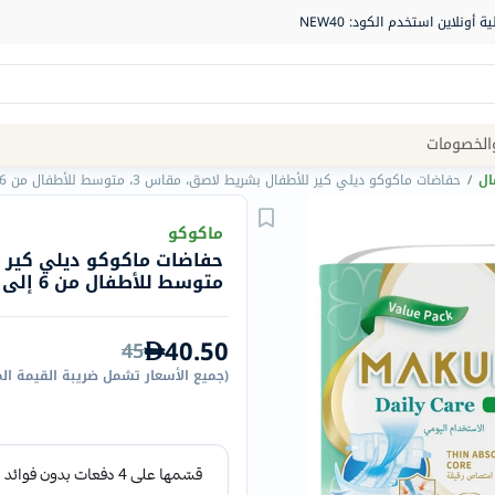
Site
الخصومات
Navigation
ال
/
حفاضات ماكوكو ديلي كير للأطفال بشريط لاصق، مقاس 3، متوسط ​​للأطفال من 6 إلى 11 كجم، عبوة اقتصادية 36 حفاضة
الصيدلية
ماكوكو
الماركات
متوسط ​​للأطفال من 6 إلى 11 كجم، عبوة اقتصادية 36 حفاضة
NDL
Humantara
40.50
45
carroten
(
جميع الأسعار تشمل ضريبة القيمة ال
betadine
La
Roche
Posay