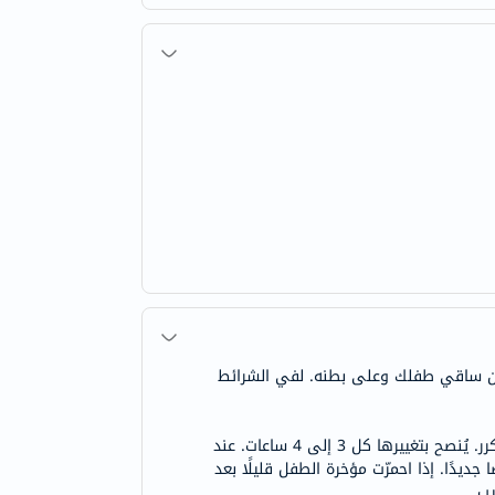
ين ساقي طفلك وعلى بطنه. لفي الشرائط
تعليمات العناية: اغسلي الجزء السفلي برفق بالماء الدافئ بعد تبرز الطفل. انتبهي لأي طفح جلدي. غيري الحفاضات بشكل متكرر. يُنصح بتغييرها كل 3 إلى 4 ساعات. عند
دًا. إذا احمرّت مؤخرة الطفل قليلًا بعد
يب.