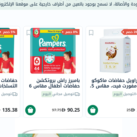
خسارة
ودة والأصالة، لا نسمح بوجود بائعين من أطراف خارجية على موقعنا الإلكترون
الوزن
فحص
صحي
خصم
8% خصم
5% خصم
روتيني
باقة
القلب
الصحي
Original
IV
ويل حفاضات ماكوكو
بامبرز راش بروتكشن
حفاضات ب
اختبار
كومفورت فيت، مقاس 5،
حفاضات أطفال مقاس 6
XL، 12-17 كجم، 24
من 16 كجم فأكثر، حزمة
كجم فأكثر) – 
التحسس
التوصيل
اليوم
توصيل مجاني
اليوم
توصيل 
عة
من 44
الغذائي
135.38
90.25
الحالة
97.75
25
الصحية
البشرة
والشعر