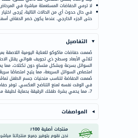
لا ترمي الحفاضات المستعملة مباشرة في المرحاض لت
في حال حدوث أي من الحالات التالية، يُرجى اختي
حتى الجزء الخارجي. عندما يكون خصر الحفاض أسفل
التفاصيل
صُممت حفاضات ماكوكو للعناية اليومية اللاصقة ب
ثلاثي الأبعاد وسطح ذي تجويف هوائي يقلل الاحتك
امتصاص السوائل السريعة، مما يتيح امتصاصًا سريعً
صُممت الحفاضة لتناسب منحنيات جسم الطفل تمامًا.
7، مما يحمي بشرة طفلك الرقيقة بحماية لطيفة من الحموضة الخفيفة. هذا يضمن الراحة من خلال منع التهيج والاحمرار، مع إعطاء الأولوية لراحة طفلك في كل خطوة.
المواصفات
منتجات أصلية 100٪
نحن نقوم بتوفير جميع منتجاتنا مباشر