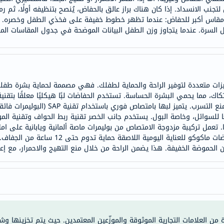
جنب الانسداد. إذا كان هناك براز عالق بالحفاض، يُنصح بتنظيفه أولًا، ثم
doppelherz
ار مقاس أكبر للحفاض: عندما تظهر خطوط خفيفة على فخذي الطفل وخصره. ع
NMN
 السرة. عندما يتجاوز وزن الطفل البيانات الموضحة في جدول المقاسات الم
dessert-
essence
Biochem
SVR
ميزات متعددة لتوفير الراحة والحماية لطفلك. فهي مصممة لحماية بشرة ط
skinceuticals
اك، مما يحمي البشرة الحساسة. تستخدم الحفاضات لبًا هيكليًا معلقًا بتق
السوائل بسرعة وبشكل متساوٍ دون تكتلات، مما
feel
ا للسوائل، وخاصة البول. يستخدم جانب الخصر تقنية ربط الحواف وتقنية الم
true-
 تعمل تركيبة مزدوجة الامتصاص من بوليمرات ماصة ألمانية ويابانية على ا
honey
في الوقت نفسه لمنع التناضح العكسي. توفر حف
الصحة
والمكملات
أساسيات
العناية
الصحية
باقة
ة من العلامات التجارية الموثوقة والموزّعين المعتمدين. حيث يتم تخزينها و