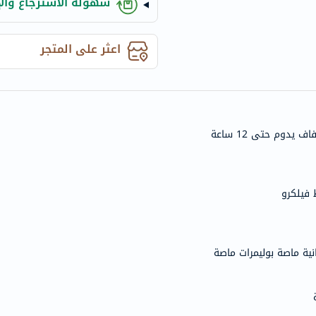
سهولة الاسترجاع والإ
century
accu-
chek
اعثر على المتجر
activise
acuvue
annemarie-
borlind
دوم حتى 12 ساعة
webber-
naturals
aveeno
freestylelibre
 فيلكرو
cetaphil
CHalpha
cerave
انية ماصة بوليمرات ماصة
dralthea
mustela
celimax