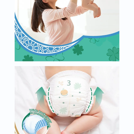
البروستاتا
الفيتامينات
مالتي
فيتامين
فيتامين
أ
فيتامين
ب
فيتامين
ج
فيتامين
د
فيتامين
هـ
المعادن
المغنيسيوم
الحديد