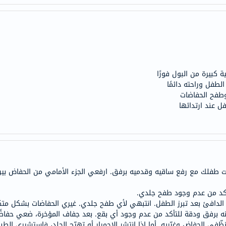
anua
theordinary
neocell
K18
uriage
كبيرة من البول فورًا
planet-
طفل وراحته دائمًا
paleo
وطفح الحفاضات
egoqv
ل عند ارتدائها
optimumnutrition
olaplex
solaray
cosrx
vitalproteins
ت طفلك مع رفع ساقيه وقدميه برفق. ارفعي الجزء الأمامي من الحفاض ب
optibac
تأكد من عدم وجود طفح جلدي.
OMRON
fino
رفق ودقة للتأكد من عدم وجود أي بقع. بعد جفاف المؤخرة، ضعي حفاضًا جدي
Goongbe
ي الحفاض وغيّريه. أما إذا انتشر الاحمرار أو تهيّج الجلد، فاستشيري الطب