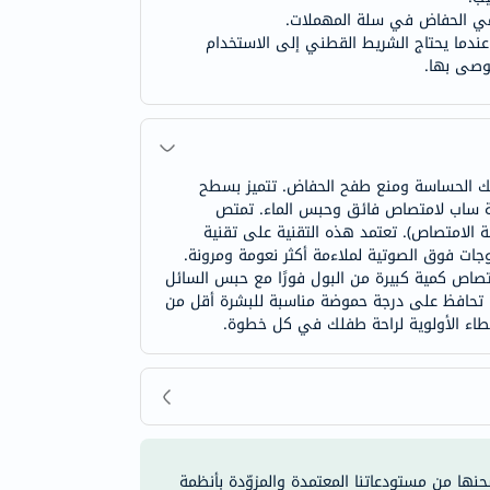
 رمي الحفاض في سلة المهملات.
ندما يحتاج الشريط القطني إلى الاستخدام
وصى بها.
فلك الحساسة ومنع طفح الحفاض. تتميز بسطح
نية ساب لامتصاص فائق وحبس الماء. تمتص
 يمنع التسرب. يتميز لبها بامتصاص فوري باستخدام تقنية SAP (البوليمرات فائقة الامتصاص). تعتمد هذه التقنية على تقنية
وجات فوق الصوتية لملاءمة أكثر نعومة ومرونة.
متصاص كمية كبيرة من البول فورًا مع حبس السائل
اضات ماكوكو للعناية اليومية اللاصقة حماية تدوم حتى 12 ساعة من الجفاف. تحافظ على درجة حموضة مناسبة للبشرة أقل من
شحنها من مستودعاتنا المعتمدة والمزوّدة بأنظمة