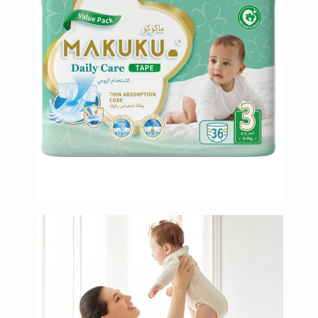
العظام
والمفاصل
المخ
والذاكرة
صحة
القلب
دعم
مرضى
السكري
دعم
الكلى
والمسالك
البولية
دعم
الكبد
صحة