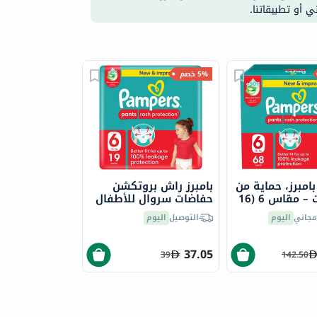
ي أو تطبيقاتنا.
5% خصم
امبرز، حماية من
بامبرز راش بروتكشن
التسلخات – مقاس 6 (16
حفاضات سروال للأطفال
68 قطعة
مقاس 6، من 16 كجم فما
مجاني
اليوم
التوصيل
اليوم
فوق، حزمة من 19
37.05
39
142.50