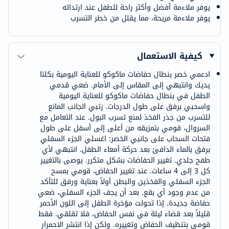
يوفر ملاءمة أفضل وأكثر راحة للطفل عند ارتدائه
يوفر ملاءمة مريحة، مما يقلل من خطر التسرب
كيفية الاستعمال
ادعمي خصر بنطال حفاضات ماكوكو للعناية اليومية بكلتا
يديك وانتبهي إلى المقاس إلى الأمام. ضعي قدمي
الطفل في بنطال حفاضات ماكوكو للعناية اليومية
واسحبي برفق على طول الدرجات. رتبي الجانب المانع
للتسرب من جذر الفخذ لمنع تسرب البول. عند التعامل مع
السروال، قومي بتمزيقه من أعلى إلى أسفل على طول
فتحات السحاب على جانبي الخصر: اغسلي الجزء السفلي
برفق بالماء الدافئ بعد حركة أمعاء الطفل. انتبهي لأي
طفح جلدي. تغيير الحفاضات بشكل متكرر. يوصى بالتغيير
كل 3 إلى 4 ساعات. عند تغيير الحفاض، قومي بمسح
الجزء السفلي والفخذين والبطن أولاً بعناية ورفق للتأكد
من عدم وجود أي بقع. بعد أن يجف الجزء السفلي، ضعي
حفاضة جديدة. إذا تحولت مؤخرة الطفل إلى اللون الأحمر
قليلاً بعد قضاء ليلة في نفس الحفاض، فلا تقلقي. فقط
قومي بتنظيف الحفاض وتغييره. ولكن إذا انتشر الاحمرار