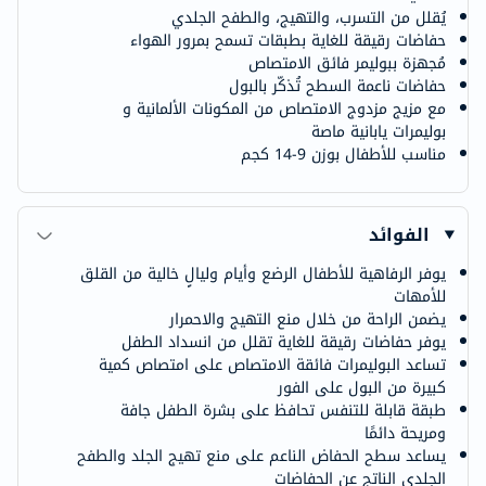
يُقلل من التسرب، والتهيج، والطفح الجلدي
حفاضات رقيقة للغاية بطبقات تسمح بمرور الهواء
مُجهزة ببوليمر فائق الامتصاص
حفاضات ناعمة السطح تُذكّر بالبول
مع مزيج مزدوج الامتصاص من المكونات الألمانية و
بوليمرات يابانية ماصة
مناسب للأطفال بوزن 9-14 كجم
الفوائد
يوفر الرفاهية للأطفال الرضع وأيام وليالٍ خالية من القلق
للأمهات
يضمن الراحة من خلال منع التهيج والاحمرار
يوفر حفاضات رقيقة للغاية تقلل من انسداد الطفل
تساعد البوليمرات فائقة الامتصاص على امتصاص كمية
كبيرة من البول على الفور
طبقة قابلة للتنفس تحافظ على بشرة الطفل جافة
ومريحة دائمًا
يساعد سطح الحفاض الناعم على منع تهيج الجلد والطفح
الجلدي الناتج عن الحفاضات