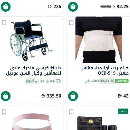
226
92.25
102.50
حزام ريب أوليمبا، مقاس
دايانغ كرسي متحرك عادي
صغير، OEB-515
للمعاقين وكبار السن موديل
DY01809-46
60 دقيقة
تصلك في
توصيل مجاني
اليوم
335.50
42
جديد