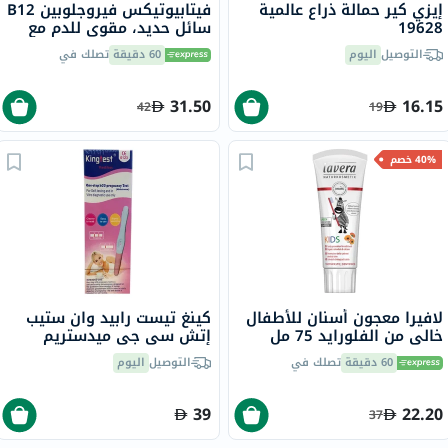
إيزي كير حمالة ذراع عالمية
فيتابيوتيكس فيروجلوبين B12
19628
سائل حديد، مقوي للدم مع
المعادن وفيتامينات B المركب
التوصيل
اليوم
60 دقيقة
تصلك في
200 مل
31.50
16.15
42
19
40% خصم
لافيرا معجون أسنان للأطفال
كينغ تيست رابيد وان ستيب
خالي من الفلورايد 75 مل
إتش سي جي ميدستريم
مجموعة اختبار الحمل
60 دقيقة
تصلك في
التوصيل
اليوم
39
22.20
37