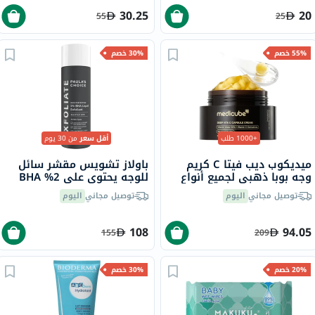
30.25
20
55
25
55% خصم
30% خصم
+1000 طلب
أقل سعر
من 30 يوم
ميديكوب ديب فيتا C كريم
باولاز تشويس مقشر سائل
وجه بوبا ذهبي لجميع أنواع
للوجه يحتوي على 2% BHA
البشرة 55 جرام
مع حمض الساليسيليك 118
توصيل مجاني
اليوم
توصيل مجاني
اليوم
مل
108
94.05
155
209
20% خصم
30% خصم