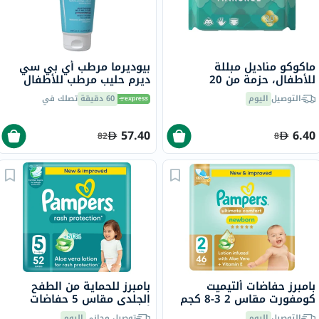
ماكوكو مناديل مبللة
بيوديرما مرطب أي بي سي
للأطفال، حزمة من 20
ديرم حليب مرطب للأطفال
للوجه والجسم 200 مل
التوصيل
اليوم
60 دقيقة
تصلك في
57.40
6.40
82
8
بامبرز حفاضات ألتيميت
بامبرز للحماية من الطفح
كومفورت مقاس 2 3-8 كجم
الجلدي مقاس 5 حفاضات
حزمة من 46
أطفال 11-16 كجم حزمة من
التوصيل
اليوم
توصيل مجاني
اليوم