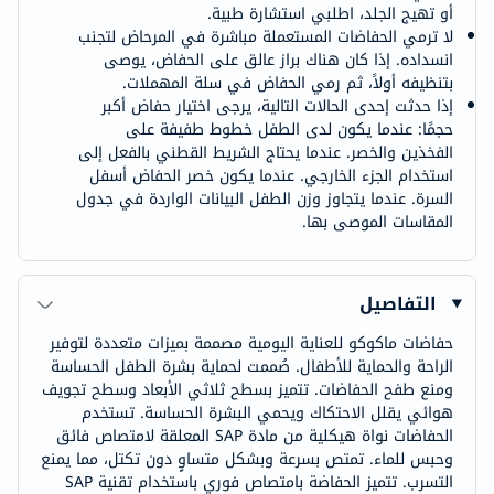
أو تهيج الجلد، اطلبي استشارة طبية.
لا ترمي الحفاضات المستعملة مباشرة في المرحاض لتجنب
انسداده. إذا كان هناك براز عالق على الحفاض، يوصى
بتنظيفه أولاً، ثم رمي الحفاض في سلة المهملات.
إذا حدثت إحدى الحالات التالية، يرجى اختيار حفاض أكبر
حجمًا: عندما يكون لدى الطفل خطوط طفيفة على
الفخذين والخصر. عندما يحتاج الشريط القطني بالفعل إلى
استخدام الجزء الخارجي. عندما يكون خصر الحفاض أسفل
السرة. عندما يتجاوز وزن الطفل البيانات الواردة في جدول
المقاسات الموصى بها.
التفاصيل
حفاضات ماكوكو للعناية اليومية مصممة بميزات متعددة لتوفير
الراحة والحماية للأطفال. صُممت لحماية بشرة الطفل الحساسة
ومنع طفح الحفاضات. تتميز بسطح ثلاثي الأبعاد وسطح تجويف
هوائي يقلل الاحتكاك ويحمي البشرة الحساسة. تستخدم
الحفاضات نواة هيكلية من مادة SAP المعلقة لامتصاص فائق
وحبس للماء. تمتص بسرعة وبشكل متساوٍ دون تكتل، مما يمنع
التسرب. تتميز الحفاضة بامتصاص فوري باستخدام تقنية SAP