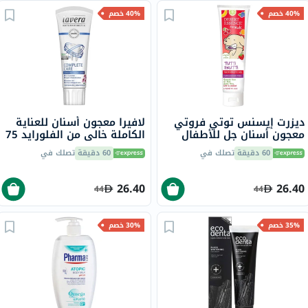
40% خصم
40% خصم
ديزرت إيسنس توتي فروتي
لافيرا معجون أسنان للعناية
معجون أسنان جل للأطفال
الكاملة خالي من الفلورايد 75
خالٍ من الفلورايد 133 جرام
مل
60 دقيقة
تصلك في
60 دقيقة
تصلك في
26.40
26.40
44
44
35% خصم
30% خصم