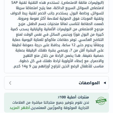
(البوليمرات فائقة الامتصاص). تستخدم هذه التقنية تقنية SAP
لامتصاص السوائل السريع الداكنة، مما يتيح امتصاصًا سريعًا
للسوائل، وخاصة البول. يستخدم جانب الخصر تقنية ربط الحواف
وتقنية الموجات فوق الصوتية لملاءمة أكثر نعومة ومرونة.
صُممت الحفاضة لتناسب تمامًا منحنيات جسم الطفل. مزيج
مزدوج الامتصاص من البوليمرات الألمانية واليابانية يسحب كمية
كبيرة من البول فورًا ويحبس السائل في نفس الوقت لمنع
التناضح العكسي. توفر حفاضات ماكوكو للعناية اليومية حماية
وجفافًا يدوم حتى 12 ساعة. يحافظ على درجة حموضة لطيفة
على البشرة أقل من 7، ويحمي بشرة طفلك الرقيقة بحماية
حمضية خفيفة. هذا يضمن الراحة من خلال منع التهيج
والاحمرار، مع إعطاء الأولوية لراحة طفلك في كل خطوة.
مناسب للأطفال الرضع الذين تتراوح أوزانهم بين 9 و14 كجم.
المواصفات
منتجات أصلية 100٪
نحن نقوم بتوفير جميع منتجاتنا مباشرة من العلامات
التجارية الموثوقة والموزّعين المعتمدين.
أظهر المزيد