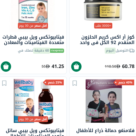
+3000 طلب
أقل سعر
من 30 يوم
كوز أر اكس كريم الحلزون
فيتابيوتكس ويل بيبي قطرات
المتقدم 92 الكل في واحد
متعددة الفيتامينات والمعادن
100 مل
للأطفال من عمر 4 إلى 12
التوصيل
اليوم
60 دقيقة
تصلك في
شهرًا 30 مل
41.25
60.78
55
110.50
40% خصم
25% خصم
أقل سعر
من 30 يوم
فلامنغو حمالة ذراع للأطفال
فيتابيوتكس ويل بيبي سائل