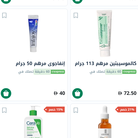
كالموسيبتين مرهم 113 جرام
إنفاجوي مرهم 50 جرام
60 دقيقة
تصلك في
60 دقيقة
تصلك في
40
72.50
21% خصم
15% خصم