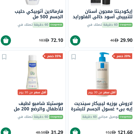
إيكودينتا معجون أسنان
فارمالاين أتوبيكي حليب
للتبييض أسود خالي الفلورايد
الجسم 500 مل
100 مل
60 دقيقة
تصلك في
60 دقيقة
تصلك في
72.10
29.90
103
46
20% خصم
35% خصم
أقل سعر
من 30 يوم
أقل سعر
من 30 يوم
لاروش بوزيه ليبيكار سينديت
موستيلا شامبو لطيف
إيه بي+ غسول الجسم للبشرة
للأطفال والرضع 200 مل
شديدة الجفاف والمعرضة
توصيل مجاني
60 دقيقة
60 دقيقة
تصلك في
للإكزيما التأتبية 400 مل
31.29
121.60
48.50
152