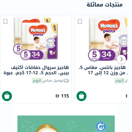
منتجات مماثلة
حفاضات هاجيز بانتس، مقاس 5،
هاجيز سروال حفاضات أكتيف
للأطفال من وزن 12 إلى 17
بيبي، الحجم 5، 12-17 كجم، عبوة
زمة من 34
ترويجية 2 × 34
صيل
اليوم
توصيل مجاني
اليوم
115