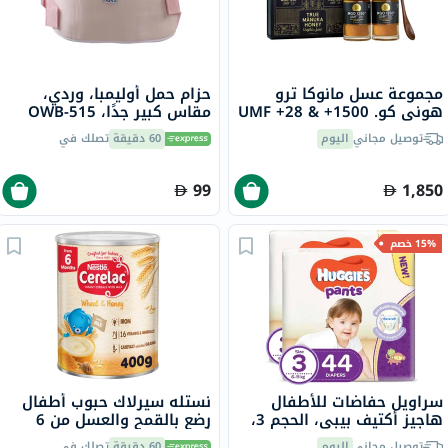
مجموعة عسل مانوكا ترو
حزام حمل أوليمبا، وردي،
هوني كو. 1500+ UMF +28 &
مقاس كبير جدًا، OWB-515
MGO - من 2×250
توصيل مجاني
اليوم
60 دقيقة
تصلك في
99
1,850
15% خصم
سراويل حفاضات للأطفال
نستله سيرلاك حبوب أطفال
هاجيز أكتيف بيبي، الحجم 3،
رضع بالقمح والعسل من 6
6-11 كجم، مجموعة ترويجية 2
أشهر 400 جرام
توصيل مجاني
اليوم
60 دقيقة
تصلك في