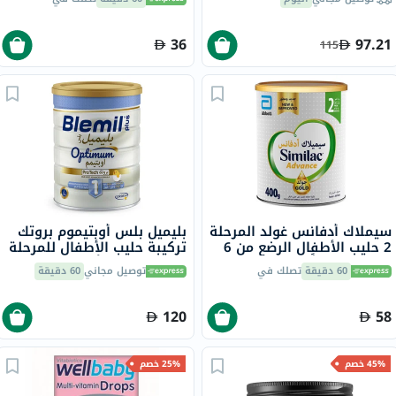
× 44 قطعة
36
97.21
115
سيملاك أدفانس غولد المرحلة
بليميل بلس أوبتيموم بروتك
2 حليب الأطفال الرضع من 6
تركيبة حليب الأطفال للمرحلة
إلى 12 شهراً 400 جرام
1 من 0 إلى 6 أشهر 800 جرام
60 دقيقة
تصلك في
توصيل مجاني
60 دقيقة
120
58
45% خصم
25% خصم