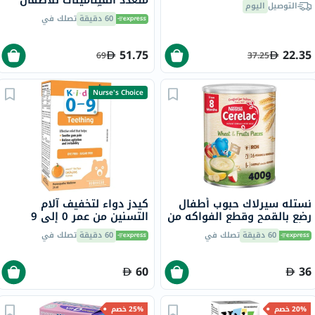
متعدد الفيتامينات للأطفال
التوصيل
اليوم
من عمر 6 أشهر إلى 4 سنوات
60 دقيقة
تصلك في
150 مل
51.75
22.35
69
37.25
Nurse's Choice
نستله سيرلاك حبوب أطفال
كيدز دواء لتخفيف آلام
رضع بالقمح وقطع الفواكه من
التسنين من عمر 0 إلى 9
8 أشهر 400 جرام
سنوات 25 مل
60 دقيقة
تصلك في
60 دقيقة
تصلك في
60
36
20% خصم
25% خصم