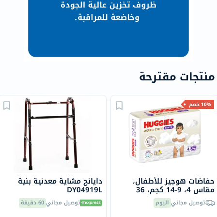
منتجات مقترحة
10% خصم
حفاضات هوجيز للأطفال،
دايانج مشاية معدنية بنية
مقاس 4، 9-14 كجم، 36
DY04919L
قطعة
توصيل مجاني
اليوم
توصيل مجاني
60 دقيقة