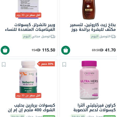
أقل سعر
من 30 يوم
بخاخ زيت كاروتين، لتسمير
ويبر ناتشرلز، كبسولات
مكثف للبشرة برائحة جوز
الفيتامينات المتعددة للنساء
الهند، 200 مل
فوق سن الخمسين، حزمة من
التوصيل
اليوم
توصيل مجاني
اليوم
60
115.50
41.70
154
69.50
30% خصم
أقل سعر
من 30 يوم
كراون فيرتيليتي ألترا
كبسولات بربارين بحليب
كبسولات لدعم الخصوبة
الشوك 400 ملجم إن إم إن
للنساء، 60
بايو، لدعم الكبد - 60 كبسولة
توصيل مجاني
60 دقيقة
توصيل مجاني
60 دقيقة