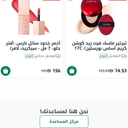
تيرتير ماسك فيت ريد كوشن
أحمر خدود سائل نارس، أفتر
كريم أساس بورسلين/ 17C
جلو، 7 مل - سيكريت لافر/
من 18 جرام
ووترميلون بينك
التوصيل
اليوم
توصيل مجاني
اليوم
156
74.53
195
135.50
نحن هنا لمساعدتك!
مركز المساعدة