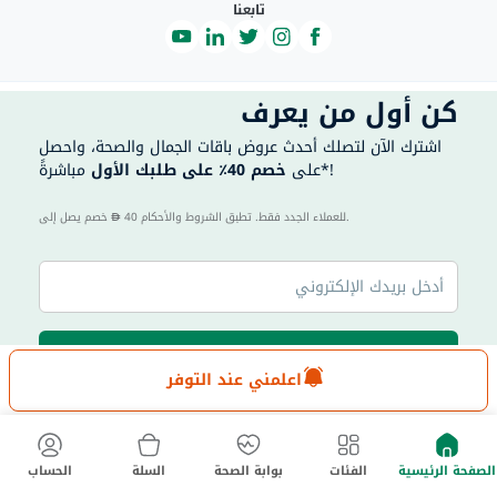
تابعنا
كن أول من يعرف
اشترك الآن لتصلك أحدث عروض باقات الجمال والصحة، واحصل
مباشرةً*!
على
خصم 40٪ على طلبك الأول
40 للعملاء الجدد فقط. تطبق الشروط والأحكام.
خصم يصل إلى
اشترك هنا
اعلمني عند التوفر
|
الإمارات العربية المتحدة
الدولة
English
الصفحة الرئيسية
الفئات
بوابة الصحة
السلة
الحساب
ماي أستر