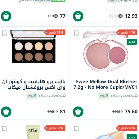
77
12.93
110
23.50
40% خصم
55% خصم
جديد
Fwee Mellow Dual Blusher
باليت برو هايلايت و كونتور ان
7.2g - No More Cupid/MV01
واي اكس بروفشنال ميكاب
برو 2.7 جرام
توصيل مجاني
اليوم
توصيل مجاني
اليوم
81
75.60
180
126
40% خصم
35% خصم
جديد