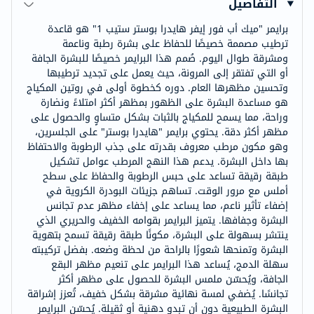
التفاصيل
برايمر "ميك أب فور إيفر هايدرا بوستر ستيب 1" هو قاعدة
ترطيب مصممة خصيصًا للحفاظ على بشرة رطبة وناعمة
ومشرقة طوال اليوم. صُمم هذا البرايمر خصيصًا للبشرة الجافة
أو التي تفتقر إلى المرونة، حيث يعمل على تجديد ترطيبها
وتحسين مظهرها العام. دوره كخطوة أولى في روتين المكياج
هو مساعدة البشرة على الظهور بمظهر أكثر امتلاءً ونضارة
وراحة، مما يسمح للمكياج بالثبات بشكل متساوٍ والحصول على
مظهر أكثر دقة. يحتوي برايمر "هايدرا بوستر" على الجلسرين،
وهو مكون مرطب معروف بقدرته على جذب الرطوبة والاحتفاظ
بها داخل البشرة. يدعم هذا النهج المرطب عوامل تشكيل
طبقة رقيقة تساعد على حبس الرطوبة والحفاظ على سطح
أملس مع مرور الوقت. تساهم جزيئات البودرة الكروية في
إضفاء تأثير ناعم، مما يساعد على إخفاء مظهر عدم تجانس
البشرة وجفافها. يتميز البرايمر بقوامه الخفيف والحريري الذي
ينتشر بسهولة على البشرة، مكونًا طبقة رقيقة تسمح بتهوية
البشرة وتمنحها شعورًا بالراحة من لحظة وضعه. بفضل تركيبته
سهلة الدمج، يُساعد هذا البرايمر على تنعيم مظهر البقع
الجافة، ويُحسّن ملمس البشرة للحصول على مظهر أكثر
تجانسًا. يُضفي لمسة نهائية مشرقة بشكل خفيف، تُعزز إشراقة
البشرة الطبيعية دون أن تبدو دهنية أو ثقيلة. يُحسّن البرايمر