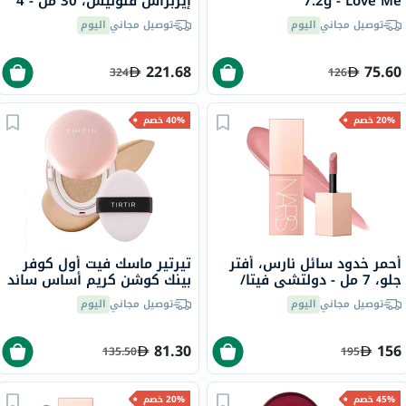
7.2g - Love Me
إيربراش فلوليس، 30 مل - 4
Highkey/PK01
نيوترال
توصيل مجاني
اليوم
توصيل مجاني
اليوم
221.68
75.60
324
126
20% خصم
40% خصم
أحمر خدود سائل نارس، أفتر
تيرتير ماسك فيت أول كوفر
جلو، 7 مل - دولتشي فيتا/
بينك كوشن كريم أساس ساند
دستي روز
/23N من 18 جرام
توصيل مجاني
اليوم
توصيل مجاني
اليوم
81.30
156
135.50
195
45% خصم
20% خصم