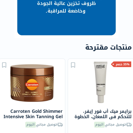
منتجات مقترحة
35% خصم
برايمر ميك أب فور إيفر،
Carroten Gold Shimmer
للتحكم في اللمعان، الخطوة
Intensive Skin Tanning Gel
الأولى، 30 مل
150ml
توصيل مجاني
اليوم
توصيل مجاني
اليوم