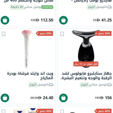
هايدرو بومب راديانس -
سائل للوجه والجسم 400 مل
شفاف/002
التوصيل
اليوم
توصيل مجاني
60 دقيقة
112.50
41.25
150
55
20% خصم
20% خصم
أقل سعر
من 30 يوم
جهاز ستايلبرو فابولوس لشد
ويت اند وايلد فرشاة بودرة
الرقبة والوجه وتنعيم البشرة،
المكياج
بتقنية LED
توصيل مجاني
اليوم
التوصيل
اليوم
24.40
156
30.50
195
40% خصم
30% خصم