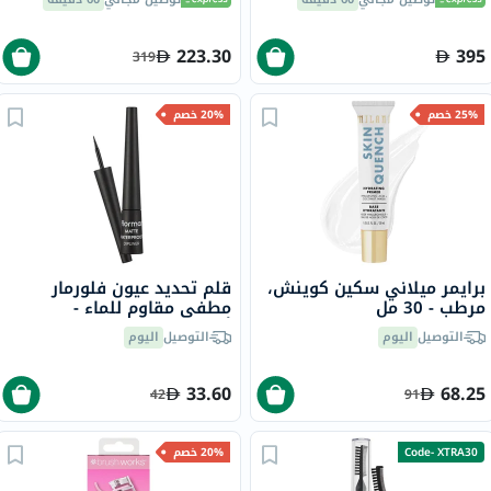
223.30
395
319
25% خصم
20% خصم
برايمر ميلاني سكين كوينش،
قلم تحديد عيون فلورمار
مرطب - 30 مل
مطفي مقاوم للماء -
أسود/001
التوصيل
اليوم
التوصيل
اليوم
33.60
68.25
42
91
Code- XTRA30
20% خصم