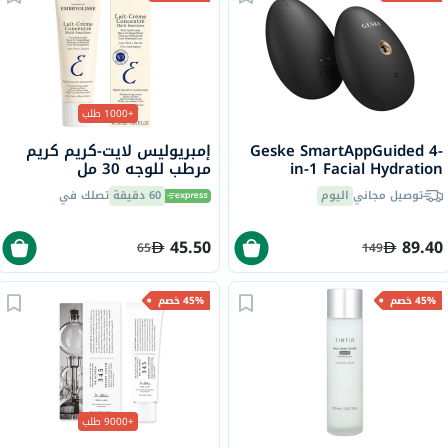
+1000 طلب
Geske SmartAppGuided 4-
إمبريوليس لايت-كريم كريم
in-1 Facial Hydration
مرطب للوجه 30 مل
Refresher In Gray Color
توصيل مجاني
اليوم
60 دقيقة
تصلك في
45.50
89.40
65
149
45% خصم
45% خصم
+9000 طلب