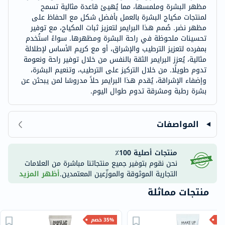
مظهر البشرة وملمسها، مما يُهيئ قاعدة مثالية تسمح
لمنتجات مكياج البشرة بالعمل بأفضل شكل مع الحفاظ على
مظهر نضر. صُمم هذا البرايمر لتعزيز ثبات المكياج، مع توفير
تحسينات ملحوظة في راحة البشرة ومظهرها. سواءً استُخدم
بمفرده لتعزيز الترطيب والإشراق، أو مع كريم الأساس لإطلالة
مثالية، يُعزز البرايمر الثقة بالنفس من خلال توفير راحة ونعومة
تدوم طويلًا. من خلال التركيز على الترطيب، وتنعيم البشرة،
وإضفاء الإشراقة، يُقدم هذا البرايمر حلاً مدروسًا لمن يبحثن عن
بشرة رطبة ومشرقة تدوم طوال اليوم.
المواصفات
منتجات أصلية 100٪
نحن نقوم بتوفير جميع منتجاتنا مباشرة من العلامات
التجارية الموثوقة والموزّعين المعتمدين.
أظهر المزيد
منتجات مماثلة
35% خصم