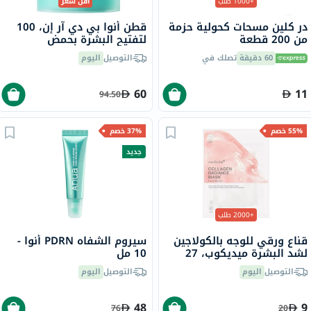
+1000 طلب
أقل سعر
در كلين مسحات كحولية حزمة
قطن أنوا بي دي آر إن، 100
من 200 قطعة
لتفتيح البشرة بحمض
الهيالورونيك، 180 مل - 60
60 دقيقة
تصلك في
التوصيل
اليوم
قطنة
60
11
94.50
55% خصم
37% خصم
جديد
+2000 طلب
قناع ورقي للوجه بالكولاجين
سيروم الشفاه PDRN أنوا -
لشد البشرة ميديكوب، 27
10 مل
جرام
التوصيل
اليوم
التوصيل
اليوم
48
9
76
20