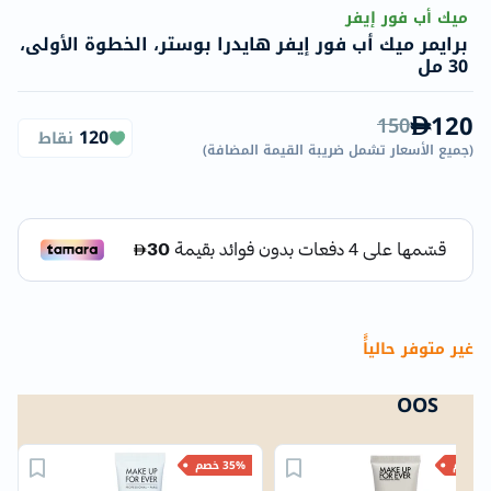
ميك أب فور إيفر
برايمر ميك أب فور إيفر هايدرا بوستر، الخطوة الأولى،
30 مل
120
150
120
نقاط
(
جميع الأسعار تشمل ضريبة القيمة المضافة
)
غير متوفر حالياًً
OOS
خصم
35% خصم