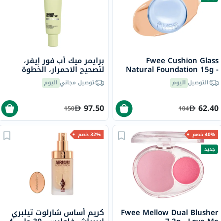
Fwee Cushion Glass
برايمر ميك أب فور إيفر،
Natural Foundation 15g -
لتصحيح الاحمرار، الخطوة
Natural Glass/03
الأولى، 30 مل
التوصيل
اليوم
توصيل مجاني
اليوم
97.50
62.40
150
104
40% خصم
32% خصم
جديد
Fwee Mellow Dual Blusher
كريم أساس شارلوت تيلبري