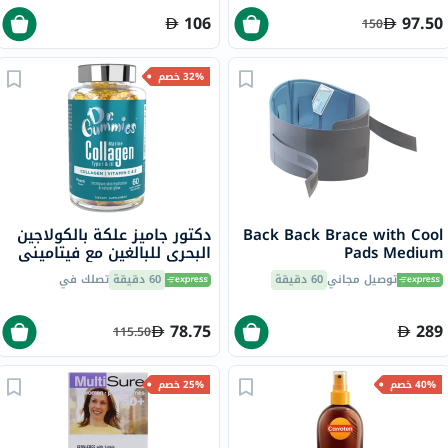
106
97.50
150
32% خصم
Back Back Brace with Cool
دكتور جاميز علكة بالكولاجين
Pads Medium
البحري للبالغين مع فيتاميني
ج وهـ، حزمة من 60
توصيل مجاني
60 دقيقة
60 دقيقة
تصلك في
78.75
289
115.50
40% خصم
25% خصم