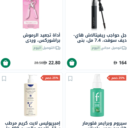
جل حواجب ريفيتالاش هاي-
أداة تجعيد الرموش
ديف سوفت، 7.4 مل، بني
براشوركس، وردي
داكن
توصيل مجاني
اليوم
التوصيل
اليوم
22.80
164
28.50
25% خصم
25% خصم
سيروم وبرايمر فلورمار
إمبريوليس لايت كريم مرطب