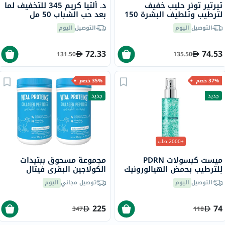
تيرتير تونر حليب خفيف
د. ألتيا كريم 345 للتخفيف لما
لترطيب وتلطيف البشرة 150
بعد حب الشباب 50 مل
مل
التوصيل
اليوم
التوصيل
اليوم
72.33
74.53
131.50
135.50
37% خصم
35% خصم
جديد
جديد
+2000 طلب
ميست كبسولات PDRN
مجموعة مسحوق ببتيدات
للترطيب بحمض الهيالورونيك
الكولاجين البقري فيتال
أنوا - 100 مل
بروتينز - 2 × 284 جرام
التوصيل
اليوم
توصيل مجاني
اليوم
225
74
347
118